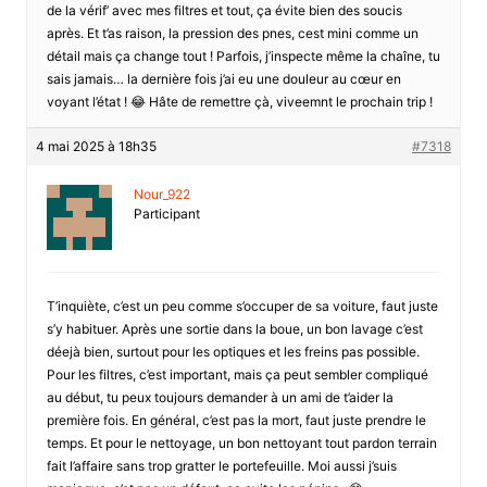
de la vérif’ avec mes filtres et tout, ça évite bien des soucis
après. Et t’as raison, la pression des pnes, cest mini comme un
détail mais ça change tout ! Parfois, j’inspecte même la chaîne, tu
sais jamais… la dernière fois j’ai eu une douleur au cœur en
voyant l’état ! 😂 Hâte de remettre çà, viveemnt le prochain trip !
4 mai 2025 à 18h35
#7318
Nour_922
Participant
T’inquiète, c’est un peu comme s’occuper de sa voiture, faut juste
s’y habituer. Après une sortie dans la boue, un bon lavage c’est
déejà bien, surtout pour les optiques et les freins pas possible.
Pour les filtres, c’est important, mais ça peut sembler compliqué
au début, tu peux toujours demander à un ami de t’aider la
première fois. En général, c’est pas la mort, faut juste prendre le
temps. Et pour le nettoyage, un bon nettoyant tout pardon terrain
fait l’affaire sans trop gratter le portefeuille. Moi aussi j’suis