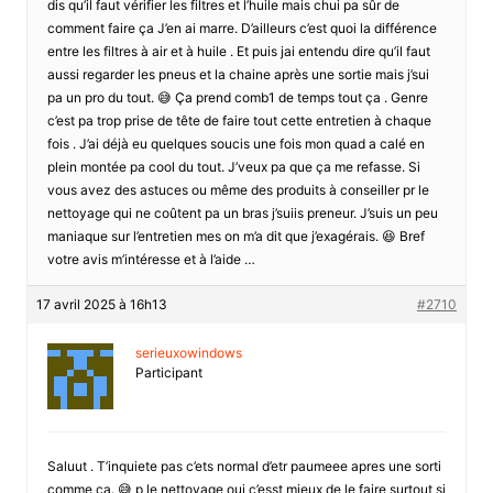
dis qu’il faut vérifier les filtres et l’huile mais chui pa sûr de
comment faire ça J’en ai marre. D’ailleurs c’est quoi la différence
entre les filtres à air et à huile . Et puis jai entendu dire qu’il faut
aussi regarder les pneus et la chaine après une sortie mais j’sui
pa un pro du tout. 😅 Ça prend comb1 de temps tout ça . Genre
c’est pa trop prise de tête de faire tout cette entretien à chaque
fois . J’ai déjà eu quelques soucis une fois mon quad a calé en
plein montée pa cool du tout. J’veux pa que ça me refasse. Si
vous avez des astuces ou même des produits à conseiller pr le
nettoyage qui ne coûtent pa un bras j’suiis preneur. J’suis un peu
maniaque sur l’entretien mes on m’a dit que j’exagérais. 😆 Bref
votre avis m’intéresse et à l’aide …
17 avril 2025 à 16h13
#2710
serieuxowindows
Participant
Saluut . T’inquiete pas c’ets normal d’etr paumeee apres une sorti
comme ça. 😅 p le nettoyage oui c’esst mieux de le faire surtout si