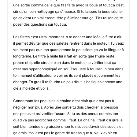
une sortie comme celle que t’as faite avec la boue et tout ça c’est
sûr qu’un bon nettoyage ça s’impose. Si tu laisses la boue sécher
ça devient un vrai casse-tête p éliminer tout ça. T’as raison de te
poser des questions sur tout ça.
Les filtres c’est ultra important. p te donner une idée le filtre à air
il permet d’éviter que des saletés rentrent dans le moteur. Tu veux
vraiment pas que ton quad prenne la poussière ça va le flinguer à
long terme. Le filtre à huile lui il fait en sorte que l’huile reste
propre et qu’elle circule bien dans le moteur. p vérifier tout ça
c’est pas hyper compliqué en soi. T’as juste à fouiller un peu dans
ton manuel d’utilisateur p voir où ils sont placés et comment les
changer. En gros il te faudra un peu d’outils basiques comme une
clé à molette et voilà.
Concernant les pneus et la chaîne c’est clair que c’est pas à
négliger non plus. Après une sortie tu dois checker la pression
des pneus et osi vérifier l’usure. Si tu as des pneus cramés ton
quad va pas accrocher comme il faut. La chaîne il faut osi qu’elle
soit bien tendue et graissée sinon tu risques d’avoir des soucis et
ça crois-moi c’est pas le genre de tracas que tu veux avoir en