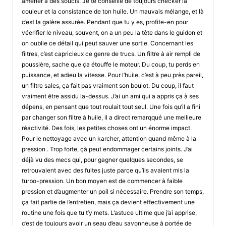
amener à des soucis. Je te conseille de toujours checker la
couleur et la consistance de ton huile. Un mauvais mélange, et là
c’est la galère assurée. Pendant que tu y es, profite-en pour
véerifier le niveau, souvent, on a un peu la tête dans le guidon et
on oublie ce détail qui peut sauver une sortie. Concernant les
filtres, c’est capricieux ce genre de trucs. Un filtre à air rempli de
poussière, sache que ça étouffe le moteur. Du coup, tu perds en
puissance, et adieu la vitesse. Pour l’huile, c’est à peu près pareil,
un filtre sales, ça fait pas vraiment son boulot. Du coup, il faut
vraiment être assidu la-dessus. J’ai un ami qui a appris ça à ses
dépens, en pensant que tout roulait tout seul. Une fois qu’il a fini
par changer son filtre à huile, il a direct remarqqué une meilleure
réactivité. Des fois, les petites choses ont un énorme impact.
Pour le nettoyage avec un karcher, attention quand même à la
pression . Trop forte, çà peut endommager certains joints. J’ai
déjà vu des mecs qui, pour gagner quelques secondes, se
retrouvaient avec des fuites juste parce qu’ils avaient mis la
turbo-pression. Un bon moyen est de commencer à faible
pression et d’augmenter un poil si nécessaire. Prendre son temps,
ça fait partie de l’entretien, mais ça devient effectivement une
routine une fois que tu t’y mets. L’astuce ultime que j’ai apprise,
c’est de toujours avoir un seau d’eau savonneuse à portée de