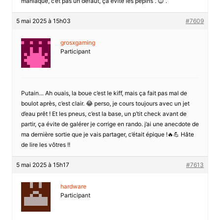
maniaque, c’et pas un défaut, ça evite les pépins . 😊 .
5 mai 2025 à 15h03
#7609
grosxgaming
Participant
Putain… Ah ouais, la boue c’est le kiff, mais ça fait pas mal de
boulot après, c’est clair. 😂 perso, je cours toujours avec un jet
d’eau prêt ! Et les pneus, c’est la base, un p’tit check avant de
partir, ça évite de galérer je corrige en rando. j’ai une anecdote de
ma dernière sortie que je vais partager, c’était épique !🔥💪 Hâte
de lire les vôtres !!
5 mai 2025 à 15h17
#7613
hardware
Participant