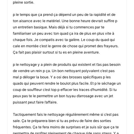
pleine sortie.
p le temps que ça prend ça dépend un peu de ta rapidité et de
ton aisance avec le matériel. Une bonne heure devrait suffire p
un entretien basique. Mais déjà si tu commences par te
familiariser un peu avec ton quad ça ira de plus en plus vite à
chaque fois. Je compatis avec ta galère. Le coup du quad qui
cale en montée c’est le genre de chose qui promet des frayeurs.
Ça fait pas plaisir surtout si tu es en pleine aventure.
p le nettoyage y a plein de produits qui existent et t’as pas besoin
de vendre un rein p ça. Un bon nettoyant polyvalent c’est pas
mal p déloger la boue. Y a osi des brosses spécifiques p les
quads qui peuvent rendre le boulot plus facile. Et p le séchage un
coup de souffleur c’est top p effacer les traces d’humidité. Si tu
peux pas te le permettre un bon tuyau d’arrosage avec un jet
puissant peut faire l’affaire.
Tactiquement fais le nettoyage régulièrement même si c’est pas
sale. Ça te préparera bien si tu as prévu de faire des sorties
fréquentes. Ça te fera moins de surprises et je suis sûr que ça te
permettra de profiter pleinement de chaque ride sans stress. Y a