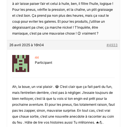
à air laisse paiser l’air et celui à huile, ben, il filtre l’huile, logique !
Pour les pneus, vérifie la pression, et la chaîne, un ptit graissage
et c’est bon. Ça prend pa non plus des heures, mais ça vaut le
coup pour eviter les galeres. Et pour les produits, j’utilise un
dégraissant pa cher, ça marche nickel ! T’inquiète, être
maniaque, c’est pa une mauvaise chose ! 😉 vraiment ?
26 avril 2025 à 16h04
#4933
riri
Participant
Ah, la boue, un vrai plaisir . 😂 C’est clair que ça fait parti du fun,
mais l’entretien derrière, c’est pas à négliger. J’essaie toujours de
bien nettoyer, c’est là que tu vois si ton engin est prêt pour la
prochaine aventure. Et pour les pneus, t’as totalement raison, faut
pas les zapper, sinon, mauvaise surprise. En tout cas, c’est vrai
que chaue sortie, c’est une nouvelle anecdote à raconter au coin
du feu . Hâte de lire vos histoires aussi Tu m’étonnes. 🔥💪.