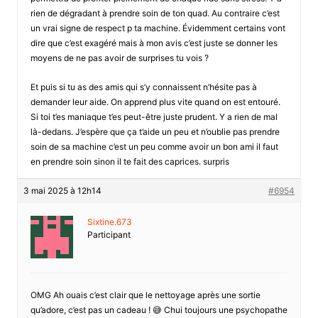
rien de dégradant à prendre soin de ton quad. Au contraire c’est
un vrai signe de respect p ta machine. Évidemment certains vont
dire que c’est exagéré mais à mon avis c’est juste se donner les
moyens de ne pas avoir de surprises tu vois ?
Et puis si tu as des amis qui s’y connaissent n’hésite pas à
demander leur aide. On apprend plus vite quand on est entouré.
Si toi t’es maniaque t’es peut-être juste prudent. Y a rien de mal
là-dedans. J’espère que ça t’aide un peu et n’oublie pas prendre
soin de sa machine c’est un peu comme avoir un bon ami il faut
en prendre soin sinon il te fait des caprices. surpris
3 mai 2025 à 12h14
#6954
Sixtine.673
Participant
OMG Ah ouais c’est clair que le nettoyage après une sortie
qu’adore, c’est pas un cadeau ! 😅 Chui toujours une psychopathe