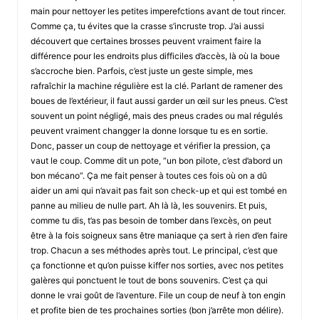
main pour nettoyer les petites imperefctions avant de tout rincer.
Comme ça, tu évites que la crasse s’incruste trop. J’ai aussi
découvert que certaines brosses peuvent vraiment faire la
différence pour les endroits plus difficiles d’accès, là où la boue
s’accroche bien. Parfois, c’est juste un geste simple, mes
rafraîchir la machine régulière est la clé. Parlant de ramener des
boues de l’extérieur, il faut aussi garder un œil sur les pneus. C’est
souvent un point négligé, mais des pneus crades ou mal régulés
peuvent vraiment changger la donne lorsque tu es en sortie.
Donc, passer un coup de nettoyage et vérifier la pression, ça
vaut le coup. Comme dit un pote, “un bon pilote, c’est d’abord un
bon mécano”. Ça me fait penser à toutes ces fois où on a dû
aider un ami qui n’avait pas fait son check-up et qui est tombé en
panne au milieu de nulle part. Ah là là, les souvenirs. Et puis,
comme tu dis, t’as pas besoin de tomber dans l’excès, on peut
être à la fois soigneux sans être maniaque ça sert à rien d’en faire
trop. Chacun a ses méthodes après tout. Le principal, c’est que
ça fonctionne et qu’on puisse kiffer nos sorties, avec nos petites
galères qui ponctuent le tout de bons souvenirs. C’est ça qui
donne le vrai goût de l’aventure. File un coup de neuf à ton engin
et profite bien de tes prochaines sorties (bon j’arrête mon délire).