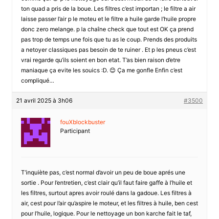
ton quad a pris de la boue. Les filtres c’est importan ; le filtre a air
laisse passer l’air p le moteu et le filtre a huile garde l’huile propre
donc zero melange. p la chaîne check que tout est OK ça prend
pas trop de temps une fois que tu as le coup. Prends des produits
a netoyer classiques pas besoin de te ruiner . Et p les pneus c’est
vrai regarde qu’ils soient en bon etat. T’as bien raison d’etre
maniaque ça evite les souics :D. 😊 Ça me gonfle Enfin c’est
compliqué…
21 avril 2025 à 3h06
#3500
fouXblockbuster
Participant
T’inquiète pas, c’est normal d’avoir un peu de boue aprés une
sortie . Pour l’entretien, c’est clair qu’il faut faire gaffe à l’huile et
les filtres, surtout apres avoir roulé dans la gadoue. Les filtres à
air, cest pour l’air qu’aspire le moteur, et les filtres à huile, ben cest
pour l’huile, logique. Pour le nettoyage un bon karche fait le taf,