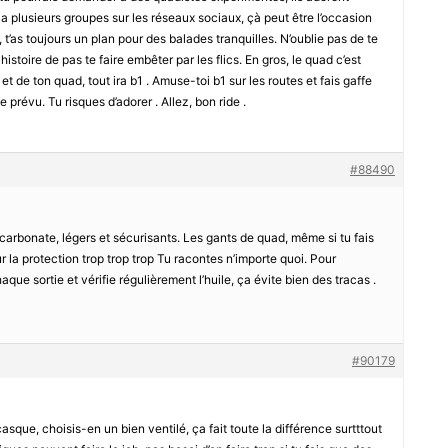
 a plusieurs groupes sur les réseaux sociaux, çà peut être l’occasion
t’as toujours un plan pour des balades tranquilles. N’oublie pas de te
istoire de pas te faire embêter par les flics. En gros, le quad c’est
 et de ton quad, tout ira b1 . Amuse-toi b1 sur les routes et fais gaffe
 prévu. Tu risques d’adorer . Allez, bon ride .
#88490
arbonate, légers et sécurisants. Les gants de quad, même si tu fais
r la protection trop trop trop Tu racontes n’importe quoi. Pour
que sortie et vérifie régulièrement l’huile, ça évite bien des tracas .
#90179
asque, choisis-en un bien ventilé, ça fait toute la différence surtttout