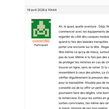
19 avril 2026 à 10h44
Ah, le quad, quelle aventure . Déjà, fé
commencer avec les équipements de séc
regarder du côté des casques modulabl
cuisiner1882
quand tu fais des balades tranquilles.
Participant
porter une enclume sur la tête . Regar
tête mérite ce qu’ya de mieux, surtout
pas du luxe. Même si tu fais pas des s
de protéger tes mimines en cas de chu
trouver en ligne, sans se ruiner. Si t
ressemblent à ceux des pilotes, ça c
vérifier régulièrement la pression de
pour la maniabilité. N’oublie pas de net
conseille osi de lui offrir un petit la
pourraient faire des dégâts. Une bonn
te remerciera. Et pour les sorties en 
sorties conviviales, t’as même des ra
ai marre. Histoire de pas trop galére