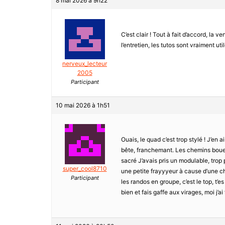
8 mai 2026 à 9h22
C’est clair ! Tout à fait d’accord, la v
l’entretien, les tutos sont vraiment ut
nerveux_lecteur
2005
Participant
10 mai 2026 à 1h51
Ouais, le quad c’est trop stylé ! J’en
bête, franchemant. Les chemins boueux,
sacré J’avais pris un modulable, trop 
super_cool8710
une petite frayyyeur à cause d’une ch
Participant
les randos en groupe, c’est le top, t’e
bien et fais gaffe aux virages, moi j’a