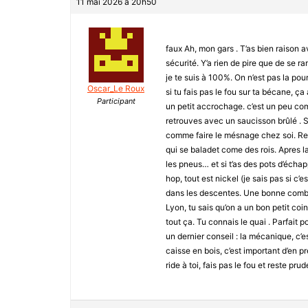
11 mai 2026 à 20h50
faux Ah, mon gars . T’as bien raison a
sécurité. Y’a rien de pire que de se 
je te suis à 100%. On n’est pas la po
Oscar_Le Roux
si tu fais pas le fou sur ta bécane, ça
Participant
un petit accrochage. c’est un peu comm
retrouves avec un saucisson brûlé . Si
comme faire le mésnage chez soi. Regar
qui se baladet come des rois. Apres 
les pneus… et si t’as des pots d’échap
hop, tout est nickel (je sais pas si c’
dans les descentes. Une bonne combo
Lyon, tu sais qu’on a un bon petit co
tout ça. Tu connais le quai . Parfait pou
un dernier conseil : la mécanique, c’es
caisse en bois, c’est important d’en pr
ride à toi, fais pas le fou et reste prud