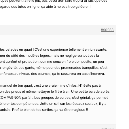
ues peuvent faire le job, pas besoi d’en faire trop si tu fais que des
regarde des tutos en ligne, çà aide à ne pas trop galéerer !
#90983
s balades en quad ! C’est une expérience tellement enrichissante.
rgner du côté des modèles légers, mais ne néglige surtout pas la
llient confort et protection, comme ceux en fibre composite, un peu
a longévité. Les gants, même pour des promenades tranquilles, c’est
renforcés au niveau des paumes, ça te rassurera en cas d’imprévu.
 manuel de ton quad, c’est une vraie mine d’infos. N’hésite pas à
sion des pneus et même nettoyer le filtre à air. Une petite balade après
 COMPAGNON parfait. Les groupes de sorties, c’est génial, ça permet
liorer tes compétences. Jette un œil sur les réseaux sociaux, il y a
sés. Profite bien de tes sorties, ça va être magique !!