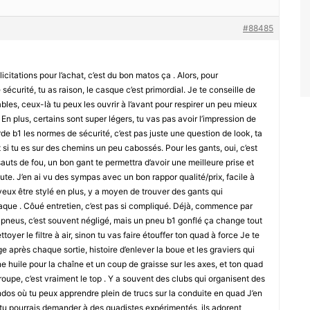
#88485
licitations pour l’achat, c’est du bon matos ça . Alors, pour
urité, tu as raison, le casque c’est primordial. Je te conseille de
es, ceux-là tu peux les ouvrir à l’avant pour respirer un peu mieux
 En plus, certains sont super légers, tu vas pas avoir l’impression de
de b1 les normes de sécurité, c’est pas juste une question de look, ta
 si tu es sur des chemins un peu cabossés. Pour les gants, oui, c’est
auts de fou, un bon gant te permettra d’avoir une meilleure prise et
te. J’en ai vu des sympas avec un bon rappor qualité/prix, facile à
u veux être stylé en plus, y a moyen de trouver des gants qui
laque . Côué entretien, c’est pas si compliqué. Déjà, commence par
s pneus, c’est souvent négligé, mais un pneu b1 gonflé ça change tout
toyer le filtre à air, sinon tu vas faire étouffer ton quad à force Je te
vage après chaque sortie, histoire d’enlever la boue et les graviers qui
e huile pour la chaîne et un coup de graisse sur les axes, et ton quad
groupe, c’est vraiment le top . Y a souvent des clubs qui organisent des
ndos où tu peux apprendre plein de trucs sur la conduite en quad J’en
r, tu pourrais demander à des quadistes expérimentés, ils adorent