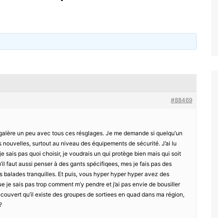
#88469
 galère un peu avec tous ces résglages. Je me demande si quelqu’un
s nouvelles, surtout au niveau des équipements de sécurité. J’ai lu
e sais pas quoi choisir, je voudrais un qui protège bien mais qui soit
’il faut aussi penser à des gants spécifiqees, mes je fais pas des
s balades tranquilles. Et puis, vous hyper hyper hyper avez des
ue je sais pas trop comment m’y pendre et j’ai pas envie de bousiller
couvert qu’il existe des groupes de sortiees en quad dans ma région,
?