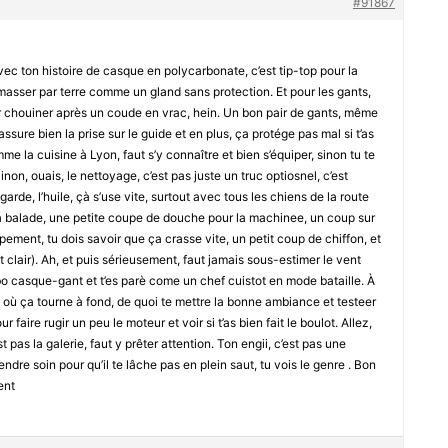
#91867
vec ton histoire de casque en polycarbonate, c’est tip-top pour la
ramasser par terre comme un gland sans protection. Et pour les gants,
ur chouiner après un coude en vrac, hein. Un bon pair de gants, même
 assure bien la prise sur le guide et en plus, ça protége pas mal si t’as
e la cuisine à Lyon, faut s’y connaître et bien s’équiper, sinon tu te
non, ouais, le nettoyage, c’est pas juste un truc optiosnel, c’est
de, l’huile, çà s’use vite, surtout avec tous les chiens de la route
la balade, une petite coupe de douche pour la machinee, un coup sur
pement, tu dois savoir que ça crasse vite, un petit coup de chiffon, et
est clair). Ah, et puis sérieusement, faut jamais sous-estimer le vent
 casque-gant et t’es parè come un chef cuistot en mode bataille. À
in où ça tourne à fond, de quoi te mettre la bonne ambiance et testeer
r faire rugir un peu le moteur et voir si t’as bien fait le boulot. Allez,
t pas la galerie, faut y prêter attention. Ton engii, c’est pas une
endre soin pour qu’il te lâche pas en plein saut, tu vois le genre . Bon
ent