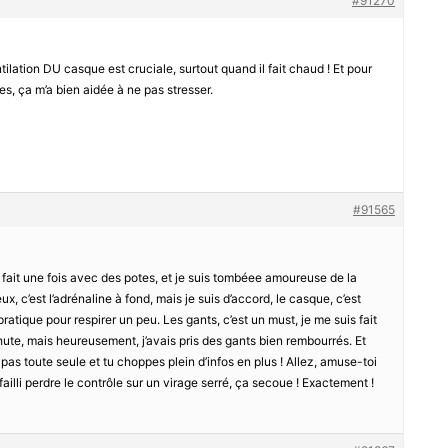
#91270
entilation DU casque est cruciale, surtout quand il fait chaud ! Et pour
iles, ça m’a bien aidée à ne pas stresser.
#91565
 ai fait une fois avec des potes, et je suis tombéee amoureuse de la
 c’est l’adrénaline à fond, mais je suis d’accord, le casque, c’est
pratique pour respirer un peu. Les gants, c’est un must, je me suis fait
ute, mais heureusement, j’avais pris des gants bien rembourrés. Et
s pas toute seule et tu choppes plein d’infos en plus ! Allez, amuse-toi
i failli perdre le contrôle sur un virage serré, ça secoue ! Exactement !