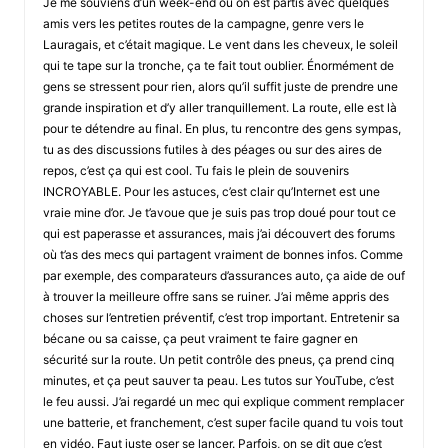
Je me souviens d’un week-end où on est partis avec quelques
amis vers les petites routes de la campagne, genre vers le
Lauragais, et c’était magique. Le vent dans les cheveux, le soleil
qui te tape sur la tronche, ça te fait tout oublier. Énormément de
gens se stressent pour rien, alors qu’il suffit juste de prendre une
grande inspiration et d’y aller tranquillement. La route, elle est là
pour te détendre au final. En plus, tu rencontre des gens sympas,
tu as des discussions futiles à des péages ou sur des aires de
repos, c’est ça qui est cool. Tu fais le plein de souvenirs
INCROYABLE. Pour les astuces, c’est clair qu’Internet est une
vraie mine d’or. Je t’avoue que je suis pas trop doué pour tout ce
qui est paperasse et assurances, mais j’ai découvert des forums
où t’as des mecs qui partagent vraiment de bonnes infos. Comme
par exemple, des comparateurs d’assurances auto, ça aide de ouf
à trouver la meilleure offre sans se ruiner. J’ai même appris des
choses sur l’entretien préventif, c’est trop important. Entretenir sa
bécane ou sa caisse, ça peut vraiment te faire gagner en
sécurité sur la route. Un petit contrôle des pneus, ça prend cinq
minutes, et ça peut sauver ta peau. Les tutos sur YouTube, c’est
le feu aussi. J’ai regardé un mec qui explique comment remplacer
une batterie, et franchement, c’est super facile quand tu vois tout
en vidéo. Faut juste oser se lancer. Parfois, on se dit que c’est