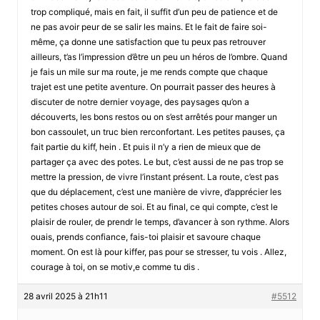
trop compliqué, mais en fait, il suffit d’un peu de patience et de
ne pas avoir peur de se salir les mains. Et le fait de faire soi-
même, ça donne une satisfaction que tu peux pas retrouver
ailleurs, t’as l’impression d’être un peu un héros de l’ombre. Quand
je fais un mile sur ma route, je me rends compte que chaque
trajet est une petite aventure. On pourrait passer des heures à
discuter de notre dernier voyage, des paysages qu’on a
découverts, les bons restos ou on s’est arrêtés pour manger un
bon cassoulet, un truc bien rerconfortant. Les petites pauses, ça
fait partie du kiff, hein . Et puis il n’y a rien de mieux que de
partager ça avec des potes. Le but, c’est aussi de ne pas trop se
mettre la pression, de vivre l’instant présent. La route, c’est pas
que du déplacement, c’est une manière de vivre, d’apprécier les
petites choses autour de soi. Et au final, ce qui compte, c’est le
plaisir de rouler, de prendr le temps, d’avancer à son rythme. Alors
ouais, prends confiance, fais-toi plaisir et savoure chaque
moment. On est là pour kiffer, pas pour se stresser, tu vois . Allez,
courage à toi, on se motiv,e comme tu dis .
28 avril 2025 à 21h11
#5512