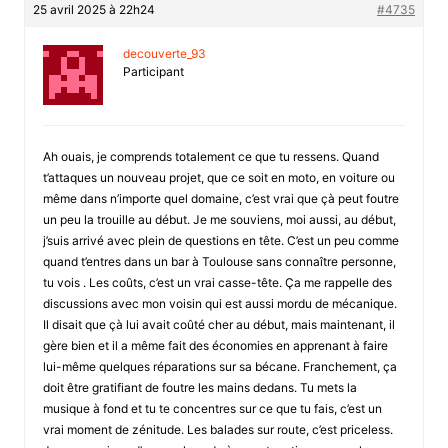
25 avril 2025 à 22h24
#4735
decouverte_93
Participant
Ah ouais, je comprends totalement ce que tu ressens. Quand
t’attaques un nouveau projet, que ce soit en moto, en voiture ou
même dans n’importe quel domaine, c’est vrai que çà peut foutre
un peu la trouille au début. Je me souviens, moi aussi, au début,
j’suis arrivé avec plein de questions en tête. C’est un peu comme
quand t’entres dans un bar à Toulouse sans connaître personne,
tu vois . Les coûts, c’est un vrai casse-tête. Ça me rappelle des
discussions avec mon voisin qui est aussi mordu de mécanique.
Il disait que çà lui avait coûté cher au début, mais maintenant, il
gère bien et il a même fait des économies en apprenant à faire
lui-même quelques réparations sur sa bécane. Franchement, ça
doit être gratifiant de foutre les mains dedans. Tu mets la
musique à fond et tu te concentres sur ce que tu fais, c’est un
vrai moment de zénitude. Les balades sur route, c’est priceless.