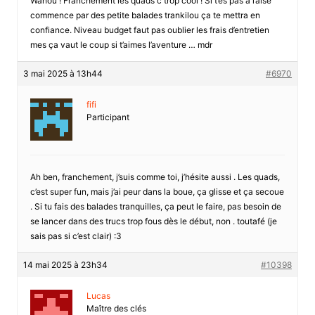
Wahou ! Franchement les quads c trop cool ! Si t’es pas à l’aise
commence par des petite balades trankilou ça te mettra en
confiance. Niveau budget faut pas oublier les frais d’entretien
mes ça vaut le coup si t’aimes l’aventure … mdr
3 mai 2025 à 13h44
#6970
fifi
Participant
Ah ben, franchement, j’suis comme toi, j’hésite aussi . Les quads,
c’est super fun, mais j’ai peur dans la boue, ça glisse et ça secoue
. Si tu fais des balades tranquilles, ça peut le faire, pas besoin de
se lancer dans des trucs trop fous dès le début, non . toutafé (je
sais pas si c’est clair) :3
14 mai 2025 à 23h34
#10398
Lucas
Maître des clés