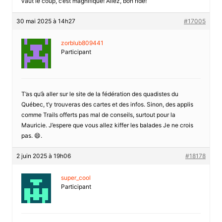
vaut le coup, c’est magnifique! Allez, bon ride!
30 mai 2025 à 14h27
#17005
zorblub809441
Participant
T’as qu’à aller sur le site de la fédération des quadistes du
Québec, t’y trouveras des cartes et des infos. Sinon, des applis
comme Trails offerts pas mal de conseils, surtout pour la
Mauricie. J’espere que vous allez kiffer les balades Je ne crois
pas. 😄.
2 juin 2025 à 19h06
#18178
super_cool
Participant