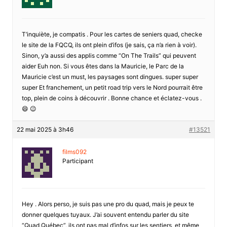
T’inquiète, je compatis . Pour les cartes de seniers quad, checke
le site de la FQCQ, ils ont plein d’ifos (je sais, ça n’a rien à voir).
Sinon, y’a aussi des applis comme “On The Trails” qui peuvent
aider Euh non. Si vous êtes dans la Mauricie, le Parc de la
Mauricie c’est un must, les paysages sont dingues. super super
super Et franchement, un petit road trip vers le Nord pourrait être
top, plein de coins à découvrir . Bonne chance et éclatez-vous .
😄 😉
22 mai 2025 à 3h46
#13521
films092
Participant
Hey . Alors perso, je suis pas une pro du quad, mais je peux te
donner quelques tuyaux. J’ai souvent entendu parler du site
“Quad Québec”, ils ont pas mal d’infos sur les sentiers, et même