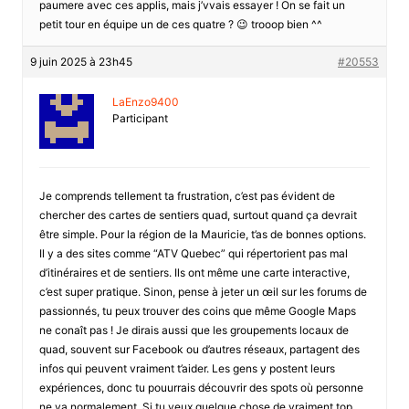
paumere avec ces applis, mais j’vvais essayer ! On se fait un
petit tour en équipe un de ces quatre ? 😉 trooop bien ^^
9 juin 2025 à 23h45
#20553
LaEnzo9400
Participant
Je comprends tellement ta frustration, c’est pas évident de
chercher des cartes de sentiers quad, surtout quand ça devrait
être simple. Pour la région de la Mauricie, t’as de bonnes options.
Il y a des sites comme “ATV Quebec” qui répertorient pas mal
d’itinéraires et de sentiers. Ils ont même une carte interactive,
c’est super pratique. Sinon, pense à jeter un œil sur les forums de
passionnés, tu peux trouver des coins que même Google Maps
ne conaît pas ! Je dirais aussi que les groupements locaux de
quad, souvent sur Facebook ou d’autres réseaux, partagent des
infos qui peuvent vraiment t’aider. Les gens y postent leurs
expériences, donc tu pouurrais découvrir des spots où personne
ne va normalement. Si tu veux quelque chose de vraiment top,