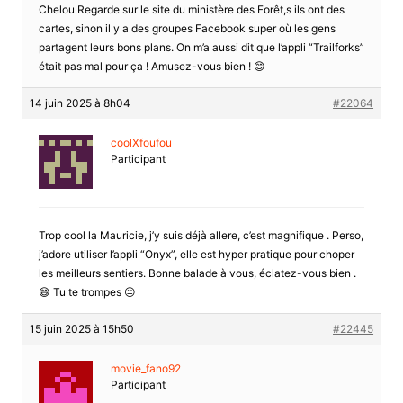
Chelou Regarde sur le site du ministère des Forêt,s ils ont des
cartes, sinon il y a des groupes Facebook super où les gens
partagent leurs bons plans. On m’a aussi dit que l’appli “Trailforks”
était pas mal pour ça ! Amusez-vous bien ! 😊
14 juin 2025 à 8h04
#22064
coolXfoufou
Participant
Trop cool la Mauricie, j’y suis déjà allere, c’est magnifique . Perso,
j’adore utiliser l’appli “Onyx”, elle est hyper pratique pour choper
les meilleurs sentiers. Bonne balade à vous, éclatez-vous bien .
😄 Tu te trompes 😐
15 juin 2025 à 15h50
#22445
movie_fano92
Participant