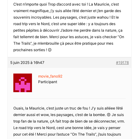
C’est n’importe quoi Trop d’accord avec toi ! La Mauricie, c’est
vraiment magnifique, j’y suis allée l’été dernier et j’en garde des
souvenirs incroyables. Les paysages, c’est juste wahou ! Et le
road trip vers le Nord, c’est une super idée : y a toujours des
petites pépites à découvrir J’adore me perdre dans la nature, ça
fait tellemnt de bien. Merci pour les astuces, je vais checker “On
The Trails”, je m’embrouille çà peux être pratique pour mes
prochaines sorties ! 😊
5 juin 2025 à 16h47
#19178
movie_fano92
Participant
Ouais, la Mauricie, c’est juste un truc de fou ! J’y suis alléee l’été
dernier aussi et wow, les paysages, c’est de la bombe. 😍 Je suis
trop fan de la nature, çA fait trop de bien de se déconnecter, vrm.
Le road trip vers le Nord, cest une bonne idée, je vais y penser
pour cet été ! Merci pour l’astuce “On The Trails”, j’suis toujours