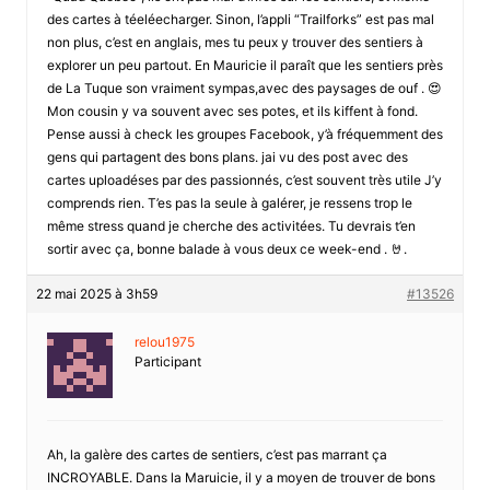
des cartes à téeléecharger. Sinon, l’appli “Trailforks” est pas mal
non plus, c’est en anglais, mes tu peux y trouver des sentiers à
explorer un peu partout. En Mauricie il paraît que les sentiers près
de La Tuque son vraiment sympas,avec des paysages de ouf . 😍
Mon cousin y va souvent avec ses potes, et ils kiffent à fond.
Pense aussi à check les groupes Facebook, y’à fréquemment des
gens qui partagent des bons plans. jai vu des post avec des
cartes uploadéses par des passionnés, c’est souvent très utile J’y
comprends rien. T’es pas la seule à galérer, je ressens trop le
même stress quand je cherche des activitées. Tu devrais t’en
sortir avec ça, bonne balade à vous deux ce week-end . 🤘.
22 mai 2025 à 3h59
#13526
relou1975
Participant
Ah, la galère des cartes de sentiers, c’est pas marrant ça
INCROYABLE. Dans la Maruicie, il y a moyen de trouver de bons