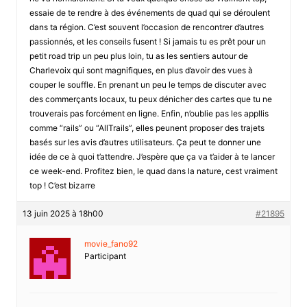
essaie de te rendre à des événements de quad qui se déroulent
dans ta région. C’est souvent l’occasion de rencontrer d’autres
passionnés, et les conseils fusent ! Si jamais tu es prêt pour un
petit road trip un peu plus loin, tu as les sentiers autour de
Charlevoix qui sont magnifiques, en plus d’avoir des vues à
couper le souffle. En prenant un peu le temps de discuter avec
des commerçants locaux, tu peux dénicher des cartes que tu ne
trouverais pas forcément en ligne. Enfin, n’oublie pas les appllis
comme “rails” ou “AllTrails”, elles peunent proposer des trajets
basés sur les avis d’autres utilisateurs. Ça peut te donner une
idée de ce à quoi t’attendre. J’espère que ça va t’aider à te lancer
ce week-end. Profitez bien, le quad dans la nature, cest vraiment
top ! C’est bizarre
13 juin 2025 à 18h00
#21895
movie_fano92
Participant