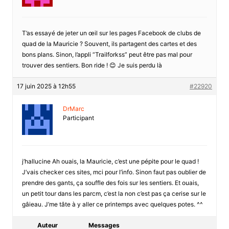
T’as essayé de jeter un œil sur les pages Facebook de clubs de
quad de la Mauricie ? Souvent, ils partagent des cartes et des
bons plans. Sinon, l’appli “Trailforkss” peut être pas mal pour
trouver des sentiers. Bon ride ! 😊 Je suis perdu là
17 juin 2025 à 12h55
#22920
DrMarc
Participant
j’hallucine Ah ouais, la Mauricie, c’est une pépite pour le quad !
J’vais checker ces sites, mci pour l’info. Sinon faut pas oublier de
prendre des gants, ça souffle des fois sur les sentiers. Et ouais,
un petit tour dans les parcm, c’est la non c’est pas ça cerise sur le
gâieau. J’me tâte à y aller ce printemps avec quelques potes. ^^
Auteur
Messages