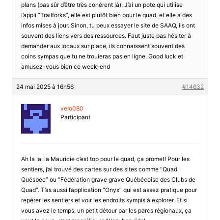
plans (pas sûr d’être très cohérent là). J’ai un pote qui utilise
l’appli “Trailforks”, elle est plutôt bien pour le quad, et elle a des
infos mises à jour. Sinon, tu peux essayer le site de SAAQ, ils ont
souvent des liens vers des ressources. Faut juste pas hésiter à
demander aux locaux sur place, ils connaissent souvent des
coins sympas que tu ne trouieras pas en ligne. Good luck et
amusez-vous bien ce week-end
24 mai 2025 à 16h56
#14632
velo080
Participant
Ah la la, la Mauricie c’est top pour le quad, ça promet! Pour les
sentiers, j’ai trouvé des cartes sur des sites comme “Quad
Quésbec” ou “Fédération grave grave Québécoise des Clubs de
Quad”. T’as aussi l’application “Onyx” qui est assez pratique pour
repérer les sentiers et voir les endroits sympis à explorer. Et si
vous avez le temps, un petit détour par les parcs régionaux, ça