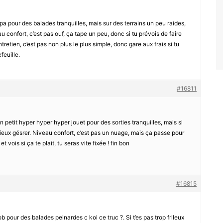
 pour des balades tranquilles, mais sur des terrains un peu raides,
confort, c’est pas ouf, ça tape un peu, donc si tu prévois de faire
retien, c’est pas non plus le plus simple, donc gare aux frais si tu
feuille.
#16811
 petit hyper hyper hyper jouet pour des sorties tranquilles, mais si
mieux gésrer. Niveau confort, c’est pas un nuage, mais ça passe pour
 vois si ça te plait, tu seras vite fixée ! fin bon
#16815
job pour des balades peinardes c koi ce truc ?. Si t’es pas trop frileux