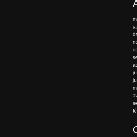
m
j
d
n
o
s
a
ju
j
m
av
s
fé