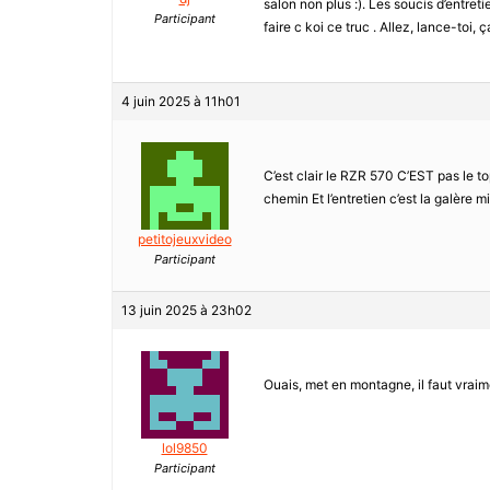
salon non plus :). Les soucis d’entretie
Participant
faire c koi ce truc . Allez, lance-toi, 
4 juin 2025 à 11h01
C’est clair le RZR 570 C’EST pas le t
chemin Et l’entretien c’est la galère m
petitojeuxvideo
Participant
13 juin 2025 à 23h02
Ouais, met en montagne, il faut vraim
lol9850
Participant