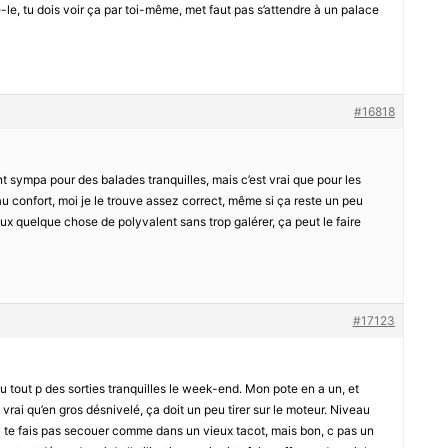
ye-le, tu dois voir ça par toi-même, met faut pas s’attendre à un palace
#16818
 sympa pour des balades tranquilles, mais c’est vrai que pour les
au confort, moi je le trouve assez correct, même si ça reste un peu
veux quelque chose de polyvalent sans trop galérer, ça peut le faire
#17123
 tout p des sorties tranquilles le week-end. Mon pote en a un, et
 c vrai qu’en gros désnivelé, ça doit un peu tirer sur le moteur. Niveau
 tu te fais pas secouer comme dans un vieux tacot, mais bon, c pas un