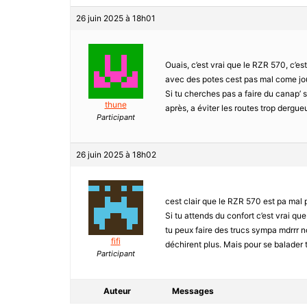
26 juin 2025 à 18h01
Ouais, c’est vrai que le RZR 570, c’est
avec des potes cest pas mal come jou
Si tu cherches pas a faire du canap’ s
thune
après, a éviter les routes trop dergueu
Participant
26 juin 2025 à 18h02
cest clair que le RZR 570 est pa mal 
Si tu attends du confort c’est vrai q
tu peux faire des trucs sympa mdrrr n
fifi
déchirent plus. Mais pour se balader tr
Participant
Auteur
Messages