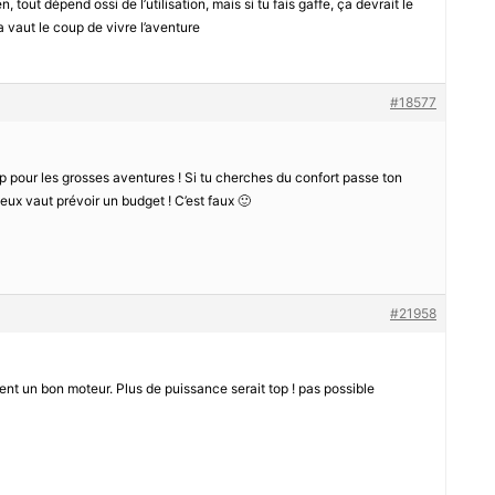
n, tout dépend ossi de l’utilisation, mais si tu fais gaffe, ça devrait le
ça vaut le coup de vivre l’aventure
#18577
op pour les grosses aventures ! Si tu cherches du confort passe ton
ieux vaut prévoir un budget ! C’est faux 🙂
#21958
ent un bon moteur. Plus de puissance serait top ! pas possible