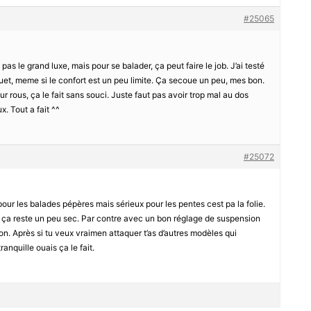
#25065
 pas le grand luxe, mais pour se balader, ça peut faire le job. J’ai testé
et, meme si le confort est un peu limite. Ça secoue un peu, mes bon.
ur rous, ça le fait sans souci. Juste faut pas avoir trop mal au dos
x. Tout a fait ^^
#25072
pour les balades pépères mais sérieux pour les pentes cest pa la folie.
ue ça reste un peu sec. Par contre avec un bon réglage de suspension
on. Après si tu veux vraimen attaquer t’as d’autres modèles qui
anquille ouais ça le fait.