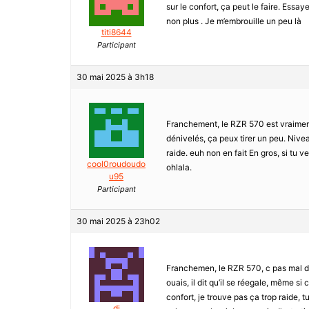
sur le confort, ça peut le faire. Essa
non plus . Je m’embrouille un peu là
titi8644
Participant
30 mai 2025 à 3h18
Franchement, le RZR 570 est vraiment
dénivelés, ça peux tirer un peu. Nive
raide. euh non en fait En gros, si tu 
cool0roudoudo
ohlala.
u95
Participant
30 mai 2025 à 23h02
Franchemen, le RZR 570, c pas mal du
ouais, il dit qu’il se réegale, même si
confort, je trouve pas ça trop raide,
dj