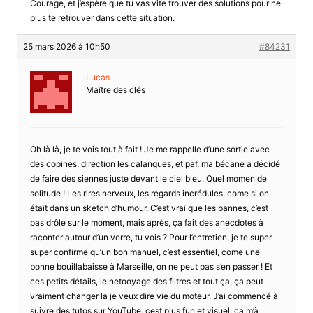
Courage, et j’espère que tu vas vite trouver des solutions pour ne
plus te retrouver dans cette situation.
25 mars 2026 à 10h50
#84231
Lucas
Maître des clés
Oh là là, je te vois tout à fait ! Je me rappelle d’une sortie avec
des copines, direction les calanques, et paf, ma bécane a décidé
de faire des siennes juste devant le ciel bleu. Quel momen de
solitude ! Les rires nerveux, les regards incrédules, come si on
était dans un sketch d’humour. C’est vrai que les pannes, c’est
pas drôle sur le moment, mais après, ça fait des anecdotes à
raconter autour d’un verre, tu vois ? Pour l’entretien, je te super
super confirme qu’un bon manuel, c’est essentiel, come une
bonne bouillabaisse à Marseille, on ne peut pas s’en passer ! Et
ces petits détails, le netooyage des filtres et tout ça, ça peut
vraiment changer la je veux dire vie du moteur. J’ai commencé à
suivre des tutos sur YouTube, cest plus fun et visuel, ça m’à