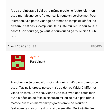
Ah, ça craint grave ! J’ai eu le même probléme l’autre fois, mon
quad m’a fait une belle frayeur sur la route en bord de mer. Pour
l’entretien, une petite vidange de temps en temps et vérifier les
niveaux, c’est pas si compliqué, faut juste fouiller un peu sous le
capot ! Bon courage, ça vaut le coup quand ça roule bien ! Euh
non
1 avril 2026 à 13h38
#85490
Aya97
Participant
Franchement je compatis c’est vraiment la galère ces pannes de
quad. T’as pa la grosse poisse mais ça doit pa t’aider à kiffer tes
virées en forêt. Je me souviens d’une fois avec des potes mon
quad a déecidé de faire la sieste au milieu de nulle part j’étais
mort de rire et en même tmmps j’avais envie de pleurer. p
l’entretien t’as raison c’est un vrai casse-tête . Déjà vérifier les