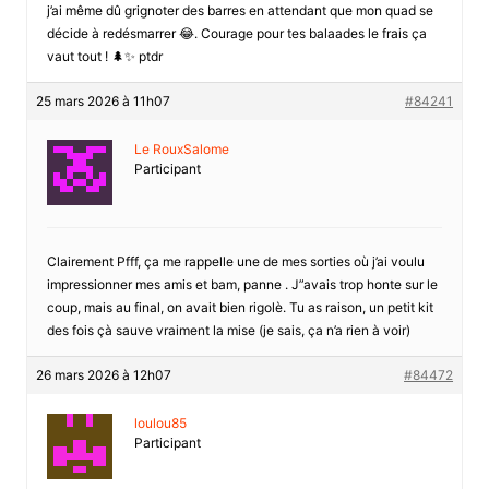
j’ai même dû grignoter des barres en attendant que mon quad se
décide à redésmarrer 😂. Courage pour tes balaades le frais ça
vaut tout ! 🌲✨ ptdr
25 mars 2026 à 11h07
#84241
Le RouxSalome
Participant
Clairement Pfff, ça me rappelle une de mes sorties où j’ai voulu
impressionner mes amis et bam, panne . J”avais trop honte sur le
coup, mais au final, on avait bien rigolè. Tu as raison, un petit kit
des fois çà sauve vraiment la mise (je sais, ça n’a rien à voir)
26 mars 2026 à 12h07
#84472
loulou85
Participant