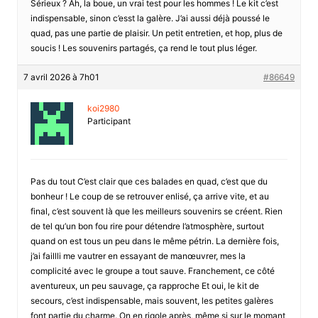
Sérieux ? Ah, la boue, un vrai test pour les hommes ! Le kit c’est
indispensable, sinon c’esst la galère. J’ai aussi déjà poussé le
quad, pas une partie de plaisir. Un petit entretien, et hop, plus de
soucis ! Les souvenirs partagés, ça rend le tout plus léger.
7 avril 2026 à 7h01
#86649
koi2980
Participant
Pas du tout C’est clair que ces balades en quad, c’est que du
bonheur ! Le coup de se retrouver enlisé, ça arrive vite, et au
final, c’est souvent là que les meilleurs souvenirs se créent. Rien
de tel qu’un bon fou rire pour détendre l’atmosphère, surtout
quand on est tous un peu dans le même pétrin. La dernière fois,
j’ai faillli me vautrer en essayant de manœuvrer, mes la
complicité avec le groupe a tout sauve. Franchement, ce côté
aventureux, un peu sauvage, ça rapproche Et oui, le kit de
secours, c’est indispensable, mais souvent, les petites galères
font partie du charme. On en rigole après, même si sur le momant