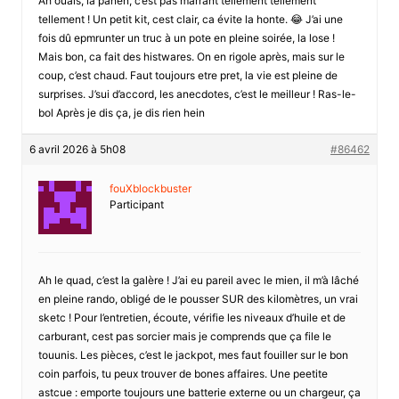
Ah ouais, la panen, c’est pas marrant tellement tellement
tellement ! Un petit kit, cest clair, ca évite la honte. 😂 J’ai une
fois dû epmrunter un truc à un pote en pleine soirée, la lose !
Mais bon, ca fait des histwares. On en rigole après, mais sur le
coup, c’est chaud. Faut toujours etre pret, la vie est pleine de
surprises. J’sui d’accord, les anecdotes, c’est le meilleur ! Ras-le-
bol Après je dis ça, je dis rien hein
6 avril 2026 à 5h08
#86462
fouXblockbuster
Participant
Ah le quad, c’est la galère ! J’ai eu pareil avec le mien, il m’à lâché
en pleine rando, obligé de le pousser SUR des kilomètres, un vrai
sketc ! Pour l’entretien, écoute, vérifie les niveaux d’huile et de
carburant, cest pas sorcier mais je comprends que ça file le
touunis. Les pièces, c’est le jackpot, mes faut fouiller sur le bon
coin parfois, tu peux trouver de bones affaires. Une peetite
astcue : emporte toujours une batterie externe ou un chargeur, ça