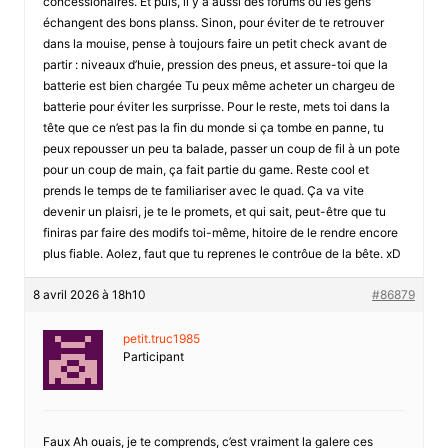
concessionaires. Et puis, il y a aussi des forums où les gens
échangent des bons planss. Sinon, pour éviter de te retrouver
dans la mouise, pense à toujours faire un petit check avant de
partir : niveaux d’huie, pression des pneus, et assure-toi que la
batterie est bien chargée Tu peux même acheter un chargeu de
batterie pour éviter les surprisse. Pour le reste, mets toi dans la
tête que ce n’est pas la fin du monde si ça tombe en panne, tu
peux repousser un peu ta balade, passer un coup de fil à un pote
pour un coup de main, ça fait partie du game. Reste cool et
prends le temps de te familiariser avec le quad. Ça va vite
devenir un plaisri, je te le promets, et qui sait, peut-être que tu
finiras par faire des modifs toi-même, hitoire de le rendre encore
plus fiable. Aolez, faut que tu reprenes le contrôue de la bête. xD
8 avril 2026 à 18h10
#86879
petit.truc1985
Participant
Faux Ah ouais, je te comprends, c’est vraiment la galere ces