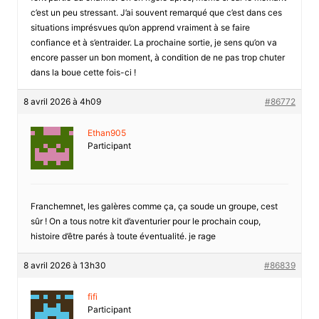
c’est un peu stressant. J’ai souvent remarqué que c’est dans ces
situations imprésvues qu’on apprend vraiment à se faire
confiance et à s’entraider. La prochaine sortie, je sens qu’on va
encore passer un bon moment, à condition de ne pas trop chuter
dans la boue cette fois-ci !
8 avril 2026 à 4h09
#86772
Ethan905
Participant
Franchemnet, les galères comme ça, ça soude un groupe, cest
sûr ! On a tous notre kit d’aventurier pour le prochain coup,
histoire d’être parés à toute éventualité. je rage
8 avril 2026 à 13h30
#86839
fifi
Participant