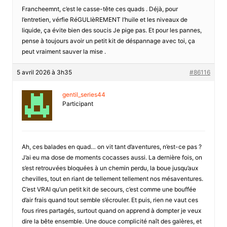
Francheemnt, c’est le casse-tête ces quads . Déjà, pour
l’entretien, vérfie RéGULIèREMENT l’huile et les niveaux de
liquide, ça évite bien des soucis Je pige pas. Et pour les pannes,
pense à toujours avoir un petit kit de déspannage avec toi, ça
peut vraiment sauver la mise .
5 avril 2026 à 3h35
#86116
gentil_series44
Participant
Ah, ces balades en quad… on vit tant d’aventures, n’est-ce pas ?
J’ai eu ma dose de moments cocasses aussi. La dernière fois, on
s’est retrouvées bloquées à un chemin perdu, la boue jusqu’aux
chevilles, tout en riant de tellement tellement nos mésaventures.
C’est VRAI qu’un petit kit de secours, c’est comme une bouffée
d’air frais quand tout semble s’écrouler. Et puis, rien ne vaut ces
fous rires partagés, surtout quand on apprend à dompter je veux
dire la bête ensemble. Une douce complicité naît des galères, et