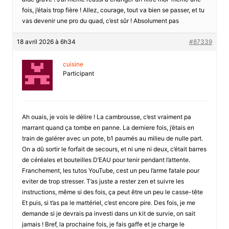
fois, j’étais trop fière ! Allez, courage, tout va bien se passer, et tu
vas devenir une pro du quad, c’est sûr ! Absolument pas
18 avril 2026 à 6h34
#87339
cuisine
Participant
Ah ouais, je vois le délire ! La cambrousse, c’est vraiment pa
marrant quand ça tombe en panne. La derniere fois, j’étais en
train de galérer avec un pote, b1 paumés au milieu de nulle part.
On a dû sortir le forfait de secours, et ni une ni deux, c’était barres
de céréales et bouteilles D’EAU pour tenir pendant l’attente.
Franchement, les tutos YouTube, cest un peu l’arme fatale pour
eviter de trop stresser. T’as juste a rester zen et suivre les
instructions, même si des fois, ça peut être un peu le casse-tête
Et puis, si t’as pa le mattériel, c’est encore pire. Des fois, je me
demande si je devrais pa investi dans un kit de survie, on sait
jamais ! Bref, la prochaine fois, je fais gaffe et je charge le