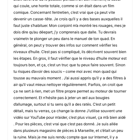
qui coule, une honte totale, comme si on était dans un film
comique. Concernant l’entretien, c’est vrai que ça peut vite
devenir un casse-tête. Je crois qu’il y a des bases auxquelles il
faut juste s’habituer. Mon conjoint m’a montré les rouages, mes je
dois dire qu’au déepart, j’y comprenais que dalle. Tu devrais
vraimetn te plonger un peu dans le manuel de ton quad. En
général, on peut y trouver des infos sur comment vérifier les
niveaux d’huile. C’est pas si compliqué, ils décrivent souvent bien
les ètapes. En gros, il faut vérifier que le niveau d’huile moteur est
toujours bon, et ça, c’est un truc que tu peux faire souvent. Sinon
tu risques d’avoir des soucis – come moi avec mon quad qui
tousse au mauvais moment . J’ai aussi appris qu’il y a des filtres à
air qu’il vaut mieux nettoyer régulièrement. Parfois, on croit que
ça ne sert à rien, met un filtre propre permet au moteur de tourner
correctement. Et n’hésite pas à jeter un œil aux bougies
d’allumage, surtout si tu sens qu’il a des ratés. C’est un petit
détail, mais tu verras, ça change la donne J’utilise souvent une
vidéo sur YouTube pour m’aider, c’est plus visuel, ça m’à bien aidé
. Pour les pièces, c’est vrai que c’est pas donné. Je suis allée
dans plusieurs magasins de pièces à Marseille, et c’était un peu
la ruine. Mais je me suis rendu compte que sur Internet, il y a