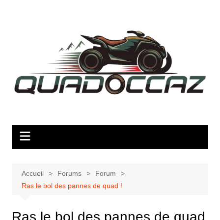
Aller
au
contenu
Accueil
Forums
Forum
Ras le bol des pannes de quad !
Ras le bol des pannes de quad