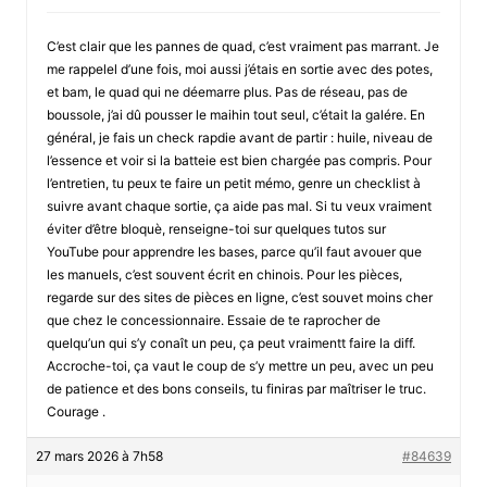
C’est clair que les pannes de quad, c’est vraiment pas marrant. Je
me rappelel d’une fois, moi aussi j’étais en sortie avec des potes,
et bam, le quad qui ne déemarre plus. Pas de réseau, pas de
boussole, j’ai dû pousser le maihin tout seul, c’était la galére. En
général, je fais un check rapdie avant de partir : huile, niveau de
l’essence et voir si la batteie est bien chargée pas compris. Pour
l’entretien, tu peux te faire un petit mémo, genre un checklist à
suivre avant chaque sortie, ça aide pas mal. Si tu veux vraiment
éviter d’être bloquè, renseigne-toi sur quelques tutos sur
YouTube pour apprendre les bases, parce qu’il faut avouer que
les manuels, c’est souvent écrit en chinois. Pour les pièces,
regarde sur des sites de pièces en ligne, c’est souvet moins cher
que chez le concessionnaire. Essaie de te raprocher de
quelqu’un qui s’y conaît un peu, ça peut vraimentt faire la diff.
Accroche-toi, ça vaut le coup de s’y mettre un peu, avec un peu
de patience et des bons conseils, tu finiras par maîtriser le truc.
Courage .
27 mars 2026 à 7h58
#84639