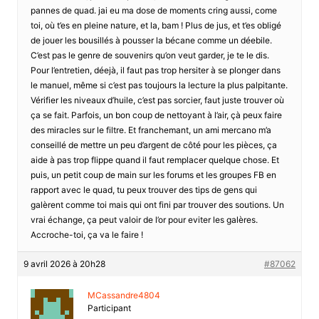
pannes de quad. jai eu ma dose de moments cring aussi, come
toi, où t’es en pleine nature, et la, bam ! Plus de jus, et t’es obligé
de jouer les bousillés à pousser la bécane comme un déebile.
C’est pas le genre de souvenirs qu’on veut garder, je te le dis.
Pour l’entretien, déejà, il faut pas trop hersiter à se plonger dans
le manuel, même si c’est pas toujours la lecture la plus palpitante.
Vérifier les niveaux d’huile, c’est pas sorcier, faut juste trouver où
ça se fait. Parfois, un bon coup de nettoyant à l’air, çà peux faire
des miracles sur le filtre. Et franchemant, un ami mercano m’a
conseillé de mettre un peu d’argent de côté pour les pièces, ça
aide à pas trop flippe quand il faut remplacer quelque chose. Et
puis, un petit coup de main sur les forums et les groupes FB en
rapport avec le quad, tu peux trouver des tips de gens qui
galèrent comme toi mais qui ont fini par trouver des soutions. Un
vrai échange, ça peut valoir de l’or pour eviter les galères.
Accroche-toi, ça va le faire !
9 avril 2026 à 20h28
#87062
MCassandre4804
Participant