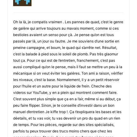
Oh la là, je compatis vraimen . Les pannes de quad, c’est le genre
de galère qui arrive toujours au mavais moment, comme si ces
bestioles avaient un senso pour çà. Je pense qu’on est tous
passés par là, un jour ou l’autre. Je me souviens d’une sortie en
pmeine campagne, et boum, le quad qui s’arrête net. Résultat,
c’est la balade à pied sous le soleil de plomb. Pas très glaomur
tout ça. Pour ce qui est de l’entretien, franchement, c’est pas
aussi compliqué qu’on le pense, mais il faut se mettre un peu à la
mécanique si on veut éviter les galéres. Ton ami a raison, vérifier
les niveaux, c’est la base. Normalement, il y a un petit réservoir
pour l’huile et un autre pour le liquide de frein. Cheche des
videros sur YouTube, y en a plein qui montrent comment faire.
C’est souvent plus simple que ça en a l’air, même si au début, ça
peu faire flipper. Sinon, je te conseille d’investir dans un bon
manuel d’entretien Je kiffe trop !. Ça t’expliquera les bases et les
déetails, et tu vas voir, tu vas devenir un pro du quad en un rien
de temps. Pour les pièces, regarde sur des sites spécialisés,
parfois tu peux trouver des trucs moins chers que chez les