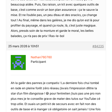
beaucoup aidée. Puis, t’as raissn, un kit avec quelques outils de
base, c’est comme avoir un bon plan assurance : ça te sauve la
mise. Et ne l’oublie pas, un peu d’eau et des snacks, ça change
tout ! Au final, même dans les galères, je me dis qu’on est là pour
profiter du paysage, et quand ça roule, là, c’est juste magique.
Alors, presds soin de ta monture et garde le moral, les belles
balades, ça n’a pas de prix ! Ras-le-bol
25 mars 2026 à 10h51
#84235
Nathan760760
Participant
Ah la galèr des pannes je compatis ! La derniere fois chui tombé
en rade en pleine forêt zéro réseau j’avais l’impression d’être la
star d’un film d’angoisse ! 😅 pour l’entretien j’suis pas une pro non
plus mes je te conseille grave de mater des tutos sur YouTube cé
trop utile. Et ouais un petit kit de secours avec en fait non des
outils de base et à manger cé obligatoire on sait jamais ! Une fois