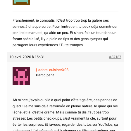
Franchement, je compatis ! C’est trop trop trop la galère ces
pannes à chaque sortie. Pour l’entretien, tu peux déjà commtncer
par lire le manueel, ça aide un peu. Et sinon, fais un tour dans un
forum spécialisé, il y a plein de tips et des gens sympas qui
partagent leurs expériences ! Tu te trompes
10 avril 2026 à 15h31
#87187
j_adore_cuisinerX93
Participant
Ah mince, j’avais oubliè à quel point c’était galère, ces pannes de
quad ! Je me suis déjà retrouvée en pleine nature, le quad qui me
lâche, et là, c’est le drame. Mais comme tu dis, faut pas trop
stresser. Les petits check-ups, c’est vraiment la clè, surtout pour
éviter les surprises. Et j’avoue, regarder des tutos sur YouTube, ça
aide grave ! J’ai même réussi à changer un filtre moi-même une