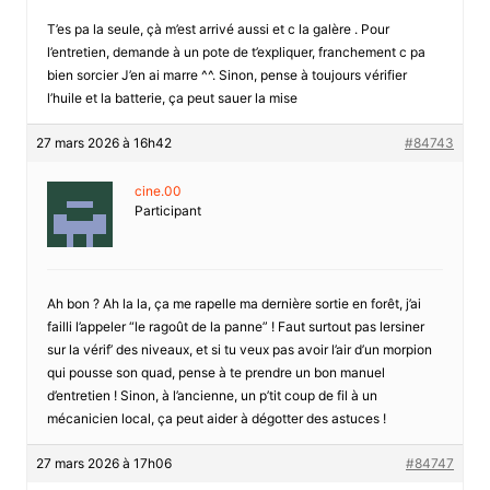
T’es pa la seule, çà m’est arrivé aussi et c la galère . Pour
l’entretien, demande à un pote de t’expliquer, franchement c pa
bien sorcier J’en ai marre ^^. Sinon, pense à toujours vérifier
l’huile et la batterie, ça peut sauer la mise
27 mars 2026 à 16h42
#84743
cine.00
Participant
Ah bon ? Ah la la, ça me rapelle ma dernière sortie en forêt, j’ai
failli l’appeler “le ragoût de la panne” ! Faut surtout pas lersiner
sur la vérif’ des niveaux, et si tu veux pas avoir l’air d’un morpion
qui pousse son quad, pense à te prendre un bon manuel
d’entretien ! Sinon, à l’ancienne, un p’tit coup de fil à un
mécanicien local, ça peut aider à dégotter des astuces !
27 mars 2026 à 17h06
#84747