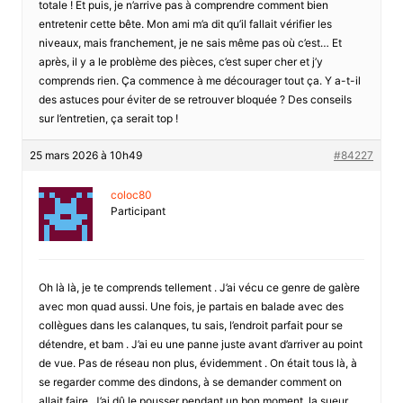
totale ! Et puis, je n’arrive pas à comprendre comment bien
entretenir cette bête. Mon ami m’a dit qu’il fallait vérifier les
niveaux, mais franchement, je ne sais même pas où c’est… Et
après, il y a le problème des pièces, c’est super cher et j’y
comprends rien. Ça commence à me décourager tout ça. Y a-t-il
des astuces pour éviter de se retrouver bloquée ? Des conseils
sur l’entretien, ça serait top !
25 mars 2026 à 10h49
#84227
coloc80
Participant
Oh là là, je te comprends tellement . J’ai vécu ce genre de galère
avec mon quad aussi. Une fois, je partais en balade avec des
collègues dans les calanques, tu sais, l’endroit parfait pour se
détendre, et bam . J’ai eu une panne juste avant d’arriver au point
de vue. Pas de réseau non plus, évidemment . On était tous là, à
se regarder comme des dindons, à se demander comment on
allait faire. J’ai dû le pousser pendant un bon moment, la sueur