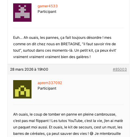
gamer4533
Participant
Euh… Ah ouais, les pannes, ça fait toujours désordre ! mes
comme on dit chez nous en BRETAGNE, “il faut savoir rire de
tout”, surtout dans ces moments-là. Un petit kit, ça peux évit’
vraiment vraiment vraiment bien des galères !
28 mars 2026 à 19h00
#85003
aprem337092
Participant
Ah ouais, le coup de tomber en panne en pleine cambrousse,
c’est pas mal flippant ! Les tutos YouTube, c’est la vie, j’en ai matè
un paquet moi aussi. Et ouais, le kit de secours, cest un must, les
barres de céréales, ça peut sauver des vies ! 😅 Je m’embrouille