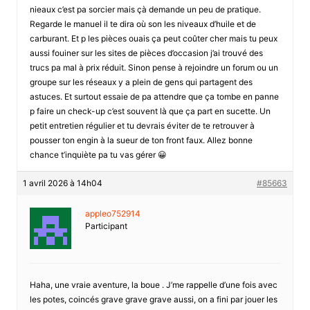
nieaux c’est pa sorcier mais çà demande un peu de pratique.
Regarde le manuel il te dira où son les niveaux d’huile et de
carburant. Et p les pièces ouais ça peut coûter cher mais tu peux
aussi fouiner sur les sites de pièces d’occasion j’ai trouvé des
trucs pa mal à prix réduit. Sinon pense à rejoindre un forum ou un
groupe sur les réseaux y a plein de gens qui partagent des
astuces. Et surtout essaie de pa attendre que ça tombe en panne
p faire un check-up c’est souvent là que ça part en sucette. Un
petit entretien régulier et tu devrais éviter de te retrouver à
pousser ton engin à la sueur de ton front faux. Allez bonne
chance t’inquiète pa tu vas gérer 😀
1 avril 2026 à 14h04
#85663
appleo752914
Participant
Haha, une vraie aventure, la boue . J’me rappelle d’une fois avec
les potes, coincés grave grave grave aussi, on a fini par jouer les