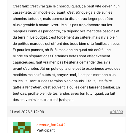
C’est faux C’est vrai que le choix du quad, ça peut vite devenir un
casse-tête. Un modèle puissant, c’est sûr que ça aide sur les
chemins tortueux, mais comme tu dis, un truc lerger peut être
plus agréable à manœuvrer. Je suis pas trop d’accord sur les
marques connues par contre, ça dépend vraiment des besoins et
du terrain. Le budget, c’est forcément un critère, mais il y a plein
de petites marques qui offrent des trucs bien si tu fouilles un peu.
Et pour les pannes, oh là là, mon ancien quad m’a coûté une
blinde en résparations ! Certaines bêtes sont effectivement
capricieuses, faut vraimen pas hésiter à demander des avis
avant d’acheter. J’ai un pote qui a une petite expérience avec des
modèles moins réputés et, croyez-moi, il est pas mort non plus
en les utilisant sur des terrains bien chauds. Il faut juste faire
gaffe à l’entretien, c’est souvent là où les gens laissent tomber. En
tout cas, proifte bien de tes randos avec ton futur quad, ça fait
des souvenirs inoubliables ! jsais pas
11 mai 2026 à 12h09
#91803
eternue_fort2442
Participant