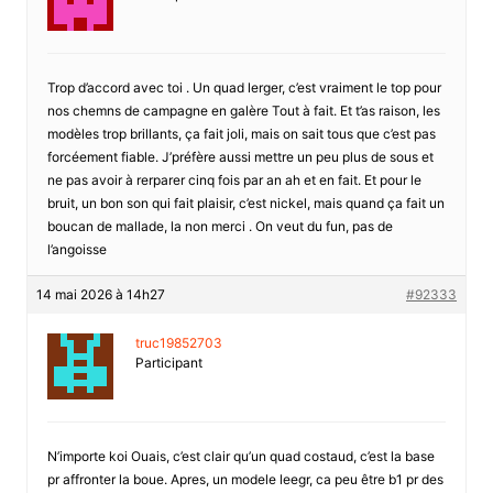
Trop d’accord avec toi . Un quad lerger, c’est vraiment le top pour
nos chemns de campagne en galère Tout à fait. Et t’as raison, les
modèles trop brillants, ça fait joli, mais on sait tous que c’est pas
forcéement fiable. J’préfère aussi mettre un peu plus de sous et
ne pas avoir à rerparer cinq fois par an ah et en fait. Et pour le
bruit, un bon son qui fait plaisir, c’est nickel, mais quand ça fait un
boucan de mallade, la non merci . On veut du fun, pas de
l’angoisse
14 mai 2026 à 14h27
#92333
truc19852703
Participant
N’importe koi Ouais, c’est clair qu’un quad costaud, c’est la base
pr affronter la boue. Apres, un modele leegr, ca peu être b1 pr des