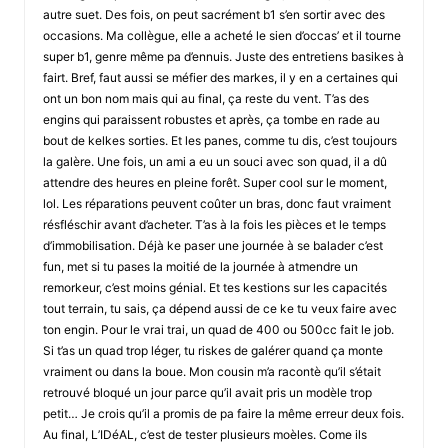
autre suet. Des fois, on peut sacrément b1 s’en sortir avec des
occasions. Ma collègue, elle a acheté le sien d’occas’ et il tourne
super b1, genre même pa d’ennuis. Juste des entretiens basikes à
fairt. Bref, faut aussi se méfier des markes, il y en a certaines qui
ont un bon nom mais qui au final, ça reste du vent. T’as des
engins qui paraissent robustes et après, ça tombe en rade au
bout de kelkes sorties. Et les panes, comme tu dis, c’est toujours
la galère. Une fois, un ami a eu un souci avec son quad, il a dû
attendre des heures en pleine forêt. Super cool sur le moment,
lol. Les réparations peuvent coûter un bras, donc faut vraiment
résfléschir avant d’acheter. T’as à la fois les pièces et le temps
d’immobilisation. Déjà ke paser une journée à se balader c’est
fun, met si tu pases la moitié de la journée à atmendre un
remorkeur, c’est moins génial. Et tes kestions sur les capacités
tout terrain, tu sais, ça dépend aussi de ce ke tu veux faire avec
ton engin. Pour le vrai trai, un quad de 400 ou 500cc fait le job.
Si t’as un quad trop léger, tu riskes de galérer quand ça monte
vraiment ou dans la boue. Mon cousin m’a racontè qu’il s’était
retrouvé bloqué un jour parce qu’il avait pris un modèle trop
petit… Je crois qu’il a promis de pa faire la même erreur deux fois.
Au final, L’IDéAL, c’est de tester plusieurs moèles. Come ils