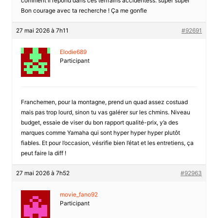
comment il répond dans ces terrrains accidentéss. super super
Bon courage avec ta recherche ! Ça me gonfle
27 mai 2026 à 7h11
#92691
Elodie689
Participant
Franchemen, pour la montagne, prend un quad assez costuad
mais pas trop lourd, sinon tu vas galérer sur les chmins. Niveau
budget, essaie de viser du bon rapport qualité-prix, y’a des
marques comme Yamaha qui sont hyper hyper hyper plutôt
fiables. Et pour l’occasion, vésrifie bien l’état et les entretiens, ça
peut faire la diff !
27 mai 2026 à 7h52
#92963
movie_fano92
Participant