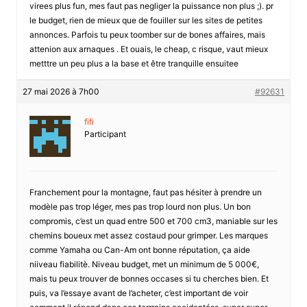
virees plus fun, mes faut pas negliger la puissance non plus ;). pr
le budget, rien de mieux que de fouiller sur les sites de petites
annonces. Parfois tu peux toomber sur de bones affaires, mais
attenion aux arnaques . Et ouais, le cheap, c risque, vaut mieux
metttre un peu plus a la base et être tranquille ensuitee
27 mai 2026 à 7h00
#92631
fifi
Participant
Franchement pour la montagne, faut pas hésiter à prendre un
modèle pas trop léger, mes pas trop lourd non plus. Un bon
compromis, c’est un quad entre 500 et 700 cm3, maniable sur les
chemins boueux met assez costaud pour grimper. Les marques
comme Yamaha ou Can-Am ont bonne réputation, ça aide
niiveau fiabilitè. Niveau budget, met un minimum de 5 000€,
mais tu peux trouver de bonnes occases si tu cherches bien. Et
puis, va l’essaye avant de l’acheter, c’est important de voir