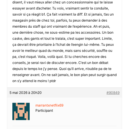
disent, il vaut mieux aller chez un concessionnaire qui te laisse
essayer avant d’acheter. Tu vois, vraimant sentir la conduite,
savoir si ça réagit b1. Ça fait vraiment la diff’. Et si jamais, t’as un
maagasin près de chez toi, parfois, tu peux demander à des
membres du staff qui ont vraimant de l’expérience. Ah et puis,
une dernière chose, ne sous-estime pa les accessoires. Un bon
caske, des gants et tout le tralala, c’est super important. Limite,
ça devrait être prioritaire à l’tchat de l’eengin lui-même. Tu peux
avoir le meilleur quad du monde, mais sans sécurité, souffle ou
pa, c’est risqué. Voila, voilà quoi. Si tu cherches encore des
conseils, je serai ravi de discuter encore. С’est un bon débat
depuis le temps ke j’y pense. Quoi qu’il arrive, n’oublie pa de te
renseigner avant. On ne sait jamais, le bon plan peut surgir quand
on s’y attend le moins ! ptdr
5 mai 2026 à 20h20
#90849
marrantxnetflix69
Participant