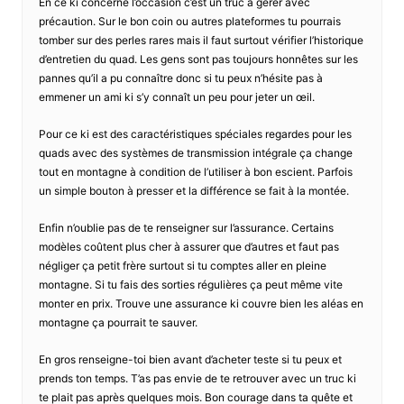
En ce ki concerne l’occasion c’est un truc à gérer avec
précaution. Sur le bon coin ou autres plateformes tu pourrais
tomber sur des perles rares mais il faut surtout vérifier l’historique
d’entretien du quad. Les gens sont pas toujours honnêtes sur les
pannes qu’il a pu connaître donc si tu peux n’hésite pas à
emmener un ami ki s’y connaît un peu pour jeter un œil.
Pour ce ki est des caractéristiques spéciales regardes pour les
quads avec des systèmes de transmission intégrale ça change
tout en montagne à condition de l’utiliser à bon escient. Parfois
un simple bouton à presser et la différence se fait à la montée.
Enfin n’oublie pas de te renseigner sur l’assurance. Certains
modèles coûtent plus cher à assurer que d’autres et faut pas
négliger ça petit frère surtout si tu comptes aller en pleine
montagne. Si tu fais des sorties régulières ça peut même vite
monter en prix. Trouve une assurance ki couvre bien les aléas en
montagne ça pourrait te sauver.
En gros renseigne-toi bien avant d’acheter teste si tu peux et
prends ton temps. T’as pas envie de te retrouver avec un truc ki
te plait pas après quelques mois. Bon courage dans ta quête et