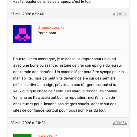
vas te régaler dans les calanques, c'est le top !
27 mai 2026 à 9h46
#93636
dingueXcoco75
Participant
Pour rouler en montagne, je te conseille d’opter pour un quad
avec une bone puissance, histoire de tirer son épingle du jeu sur
des terrain accidentées. Un modèle léger peut être sympa pour la
maniabilité, mais ça peut vite devenir galère sur des sentiers
difficiles. Niveau budge, prévois un peu d’argent, surtout si tu
veux quelque chose de fiable. Les marque reconnues comme
Yamaha ou Kawasaki ont bonne réputation, moi j’en ai un de
chez eux et pour l’instant, pas de gros soucis. Achete sur des
sites de confiance, surtout pour l’occasion. Pas du tout
28 mai 2026 à 21h31
#93964
tralala1902