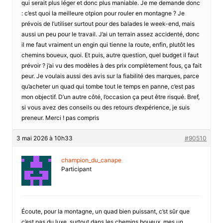
qui serait plus léger et donc plus maniable. Je me demande donc
: c’est quoi la meilleure otpion pour rouler en montagne ? Je
prévois de l’utiliser surtout pour des balades le week-end, mais
aussi un peu pour le travail. J’ai un terrain assez accidenté, donc
il me faut vraiment un engin qui tienne la route, enfin, plutôt les
chemins boueux, quoi. Et puis, autre question, quel budget il faut
prévoir ? j’ai vu des modèles à des prix complètement fous, ça fait
peur. Je voulais aussi des avis sur la fiabilité des marques, parce
qu’acheter un quad qui tombe tout le temps en panne, c’est pas
mon objectif. D’un autre côté, l’occasion ça peut être risqué. Bref,
si vous avez des conseils ou des retours d’expérience, je suis
preneur. Merci ! pas compris
3 mai 2026 à 10h33
#90510
champion_du_canape
Participant
Écoute, pour la montagne, un quad bien puissant, c’st sûr que
c’est pas du luxe, surtout dans les chemins boueux. mes un