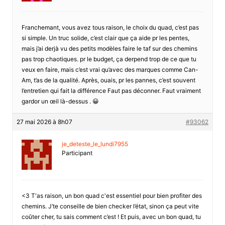
Franchemant, vous avez tous raison, le choix du quad, c’est pas
si simple. Un truc solide, c’est clair que ça aide pr les pentes,
mais j’ai derjà vu des petits modèles faire le taf sur des chemins
pas trop chaotiques. pr le budget, ça derpend trop de ce que tu
veux en faire, mais c’est vrai qu’avec des marques comme Can-
Am, t’as de la qualité. Après, ouais, pr les pannes, c’est souvent
l’entretien qui fait la différence Faut pas déconner. Faut vraiment
gardor un œil là-dessus . 😀
27 mai 2026 à 8h07
#93062
je_deteste_le_lundi7955
Participant
<3 T'as raison, un bon quad c'est essentiel pour bien profiter des
chemins. J’te conseille de bien checker l’état, sinon ça peut vite
coûter cher, tu sais comment c’est ! Et puis, avec un bon quad, tu