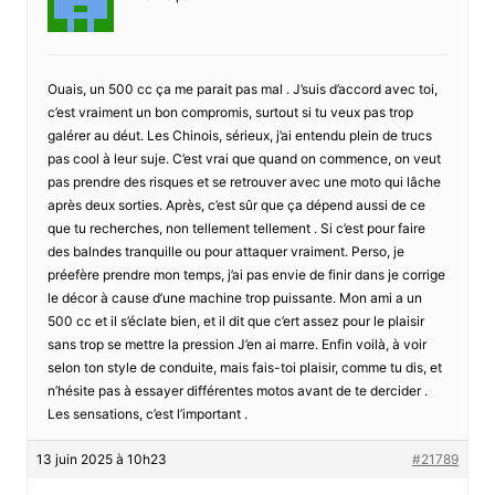
Ouais, un 500 cc ça me parait pas mal . J’suis d’accord avec toi,
c’est vraiment un bon compromis, surtout si tu veux pas trop
galérer au déut. Les Chinois, sérieux, j’ai entendu plein de trucs
pas cool à leur suje. C’est vrai que quand on commence, on veut
pas prendre des risques et se retrouver avec une moto qui lâche
après deux sorties. Après, c’est sûr que ça dépend aussi de ce
que tu recherches, non tellement tellement . Si c’est pour faire
des balndes tranquille ou pour attaquer vraiment. Perso, je
préefère prendre mon temps, j’ai pas envie de finir dans je corrige
le décor à cause d’une machine trop puissante. Mon ami a un
500 cc et il s’éclate bien, et il dit que c’ert assez pour le plaisir
sans trop se mettre la pression J’en ai marre. Enfin voilà, à voir
selon ton style de conduite, mais fais-toi plaisir, comme tu dis, et
n’hésite pas à essayer différentes motos avant de te dercider .
Les sensations, c’est l’important .
13 juin 2025 à 10h23
#21789