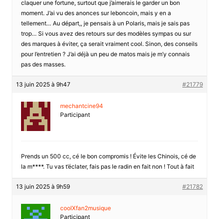
claquer une fortune, surtout que j’aimerais le garder un bon
moment. J’ai vu des anonces sur leboncoin, mais y en a
tellement… Au départ,, je pensais à un Polaris, mais je sais pas
trop… Si vous avez des retours sur des modèles sympas ou sur
des marques à éviter, ça serait vraiment cool. Sinon, des conseils
pour l’entretien ? J’ai déjà un peu de matos mais je m’y connais
pas des masses.
13 juin 2025 à 9h47
#21779
mechantcine94
Participant
Prends un 500 cc, cé le bon compromis ! Évite les Chinois, cé de
la m****. Tu vas t’éclater, fais pas le radin en fait non ! Tout à fait
13 juin 2025 à 9h59
#21782
coolXfan2musique
Participant