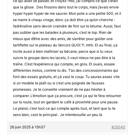
ce qui allait se passer, et croyez-moi, j’ai compris ce que c’était
que la glisse . Des frissons dans tout le corps, mais j’avais envie
hyper hyper hyper de me sauver. Mon pote a une petite 500, et il
se marre à chaqu virage, donc ça doit être ça qu’on cherche :
l’adrénaline sans devoir craindre de finir sur le bitume. Aussi, faut
pas oublier que les balades à plusieurs, c’est le top. Rien de
mieux que d’être avec des amis, de s’arrêter pour goûter une
tartiflette sur le plateau du Vercors QUOI ?!. mhh. Et au final, ça
incite aussi à bien maîtriser sa bécane, parce que si tu veux
suivre le groupe dans les lacets, il vaut mieux ne pas être à la
traîne. C’est l’expérience qui compte, en gros. Et ouais, essaie
différentes motos, comme tu dis. T’as des concessionnaires qui
font des essais gratuits, et çà vaut le coup. Tu sauras assez vite
si un modele te plaît ou si c’est une poignée de fausses
promesses. Je te conseille vraiment de ne pas hésiter à
comparer. L’émotion que ça procure, c’est ça qui te fera retourner
sur la route, tout en gardant le café à proximité pour une pause.
Le plaisir, c’est tout ce qui compte aprés tout, et tant que tu te
sens bien, cest le princpial . Je m’embrouille un peu là
26 juin 2025 à 15h37
#25045