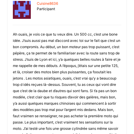
Cuisine8636
Participant
Ah ouais, je vois ce que tu veux dire. Un 500 cc, c’est une bone
idée. J’suis aussi pas mal d’accord avec toi sur le fait que c’est un
bon compromis. Au début, un bon moteur pas trop puissant, c’est
pépère, ça te permet de te familiariser avec la route sans trop de
stress. J’suis de Lyon et ici, y’a quelques belles routes à faire et je
me rappelle de mes débuts. A l’époqus, j’étais sur une petite 125,
et là, croiser des motos bien plus puissantes, ça fooutait les
jetons . Les motos asiatiques, ouais, c’est vrai qu’y a beaucoup
trop d idés reçues là-dessus. Souvent, tu as ceux qui vont dire
que c’est de la daube et d’autres qui sont fans. Si t’a pas un bon
modèle, c’est clair que tu risques d’avoir des galères, mais bon,
y’a aussi quelques marques chinoises qui commencent à sortir
des modèles pas trop mal pour l’argent mis dedans. Mais bon,
faut vraimen se renseigner, ne pas acheter la premiére moto qui
passe. Le plus important, c’est vraiment tes sensations sur la
moto. J’ai testé une fois une grosse cylindrée sans même savoir