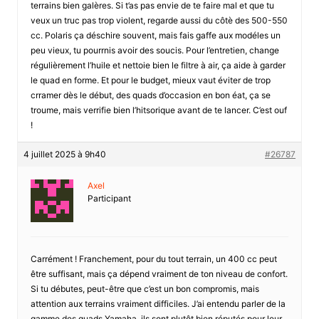
terrains bien galères. Si t’as pas envie de te faire mal et que tu
veux un truc pas trop violent, regarde aussi du côtè des 500-550
cc. Polaris ça déschire souvent, mais fais gaffe aux modéles un
peu vieux, tu pourrnis avoir des soucis. Pour l’entretien, change
régulièrement l’huile et nettoie bien le filtre à air, ça aide à garder
le quad en forme. Et pour le budget, mieux vaut éviter de trop
crramer dès le début, des quads d’occasion en bon éat, ça se
troume, mais verrifie bien l’hitsorique avant de te lancer. C’est ouf
!
4 juillet 2025 à 9h40
#26787
Axel
Participant
Carrément ! Franchement, pour du tout terrain, un 400 cc peut
être suffisant, mais ça dépend vraiment de ton niveau de confort.
Si tu débutes, peut-être que c’est un bon compromis, mais
attention aux terrains vraiment difficiles. J’ai entendu parler de la
gamme des quads Yamaha, ils sont plutôt bien réputés pour leur