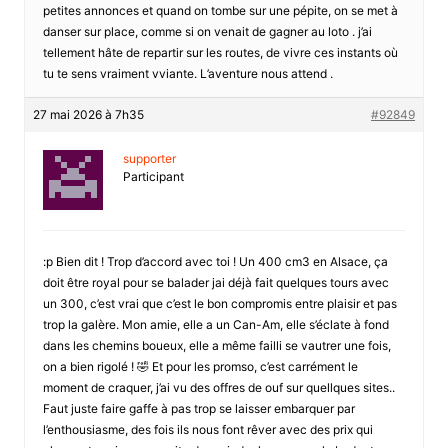
petites annonces et quand on tombe sur une pépite, on se met à
danser sur place, comme si on venait de gagner au loto . j’ai
tellement hâte de repartir sur les routes, de vivre ces instants où
tu te sens vraiment vviante. L’aventure nous attend .
27 mai 2026 à 7h35
#92849
supporter
Participant
:p Bien dit ! Trop d’accord avec toi ! Un 400 cm3 en Alsace, ça
doit être royal pour se balader jai déjà fait quelques tours avec
un 300, c’est vrai que c’est le bon compromis entre plaisir et pas
trop la galère. Mon amie, elle a un Can-Am, elle s’éclate à fond
dans les chemins boueux, elle a même failli se vautrer une fois,
on a bien rigolé ! 🤣 Et pour les promso, c’est carrément le
moment de craquer, j’ai vu des offres de ouf sur quellques sites..
Faut juste faire gaffe à pas trop se laisser embarquer par
l’enthousiasme, des fois ils nous font rêver avec des prix qui