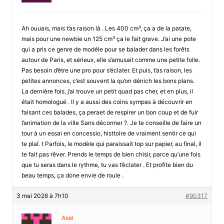
Ah ouuais, mais t’as raison là . Les 400 cm³, ça a de la patate,
mais pour une newbie un 125 cm³ ça le fait grave. J’ai une pote
qui a pris ce genre de modéle pour se balader dans les forêts
autour de Paris, et sérieux, elle s’amusait comme une petite folle.
Pas besoin d’être une pro pour s’éclater. Et puis, t’as raison, les
petites annonces, c’est souvent la qu’on dénich les bons plans.
La dernière fois, j’ai trouve un petit quad pas cher, et en plus, il
était homologué . Il y a aussi des coins sympas à découvrir en
faisant ces balades, ça peraet de respirer un bon coup et de fuir
l’animation de la ville Sans déconner ?. Je te conseille de faire un
tour à un essai en concessio, histtoire de vraiment sentir ce qui
te plaî. t Parfois, le modèle qui paraissait top sur papier, au final, il
te fait pas rêver. Prends le temps de bien chisir, parce qu’une fois
que tu seras dans le rythme, tu vas t’èclater . Et profite bien du
beau temps, ça done envie de roule .
3 mai 2026 à 7h10
#90317
Axel