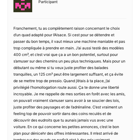
Participant
Franchement, tu as complètement raison concernant le choix
d’un quad adapté pour l’Alsace. Si cest pour se détendre et
passer du bon temps, il vaut mieux une machine maniable et pas
trop compliquée à prendre en main. J’ai aussi testè des modèles
400 cm³, et c’est vrai que ça a un bon potentiel, surtout pour
s’amuser sur des chemins un peu plus techniquues. Mais pour un
débutant ou même si tu veux juste profiter des balades
tranquilles, un 125 cm³ peut être largement suffsant, et ça évite
de se mettre trop de pressio. Quand j’étais à ta place, j’ai
privilégié l’homollogation route aussi. Ça te donne une liberté
incroyable. Je me rappelle de mes sorties en forêt avec les amis,
on pouvait vraiment s’amuser sans avoir à se soucier des lois,
juste profiter des paysages et de l’adrénaline. C’est vraiment un
feeling top de pouvoir sortir dans des coins reculés et de
découvrir des eudroits que tu aunais jamais vus avec une
voiture. En ce qui concerne les petites annonces, c’est le bon
plan pour dénicehr des offres intéressantes. Il m’est arrivé de
tomber sur des quads en parfait etat à des prix vraimant