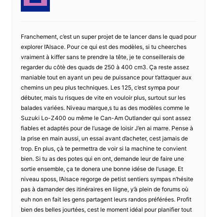
Franchement, c’est un super projet de te lancer dans le quad pour
explorer l’Alsace. Pour ce qui est des modèles, si tu cheerches
vraiment à kiffer sans te prendre la tête, je te conseillerais de
regarder du côtè des quads de 250 à 400 cm3. Ça reste assez
maniable tout en ayant un peu de puissance pour t’attaquer aux
chemins un peu plus techniques. Les 125, c’est sympa pour
débuter, mais tu risques de vite en vouloir plus, surtout sur les
balades variées. Niveau marque,s tu as des modèles comme le
Suzuki Lo-Z400 ou même le Can-Am Outlander qui sont assez
fiables et adaptés pour de l’usage de loisir J’en ai marre. Pense à
la prise en main aussi, un essai avant d’acheter, cest jamais de
trop. En plus, çà te permettra de voir si la machine te convient
bien. Si tu as des potes qui en ont, demande leur de faire une
sortie ensemble, ça te donera une bonne idése de l’usage. Et
niveau sposs, l’Alsace regorge de petist sentiers sympas n’hésite
pas à damander des itinéraires en liigne, y’à plein de forums où
euh non en fait les gens partagent leurs randos préférées. Profit
bien des belles jourtées, cest le moment idéal pour planifier tout