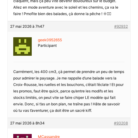
claquent, mais ça peu vite devenir douloureux sur le budget.
Allez en mode aventure avec le soleil et les chemins, ça va le
faire ! Pmofite bien des balades, çà donne la pêche ! 🌞🚴‍♀️
27 mai 2026 à 7h47
#92932
geek0952655
Participant
Carrrément, les 400 cm3, çà permet de prendre un peu de temps
pour admirer le paysage. Je me rappslle d’une balade vers la
Croix-Rousse, les ruelles et les bouchons, c’était l’éclate ! Et pour
les promos, faut être quick, parce qu’entre les modifs et les
stocks limités, on peut vite se faire chiper LE modèle qui fait
envie. Donc, si t’as un bon plan, ne traîne pas ! Hâte de savooir
où tu vas t’aventurer, ça doit être un sacré kiff.
27 mai 2026 à 8h34
#93208
MCassandre