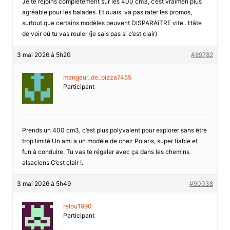
Je te rejoins complètement sur les 400 cm3, c’est vraimen plus
agréable pour les balades. Et ouais, va pas rater les promos,
surtout que certains modèles peuvent DISPARAîTRE vite . Hâte
de voir où tu vas rouler (je sais pas si c’est clair)
3 mai 2026 à 5h20
#89782
mangeur_de_pizza7455
Participant
Prends un 400 cm3, c’est plus polyvalent pour explorer sans être
trop limité Un ami a un modèle de chez Polaris, super fiable et
fun à conduire. Tu vas te régaler avec ça dans les chemins
alsaciens C’est clair !.
3 mai 2026 à 5h49
#90038
relou1990
Participant