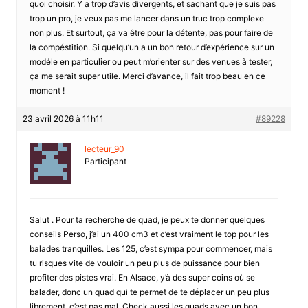
quoi choisir. Y a trop d’avis divergents, et sachant que je suis pas
trop un pro, je veux pas me lancer dans un truc trop complexe
non plus. Et surtout, ça va être pour la détente, pas pour faire de
la compéstition. Si quelqu’un a un bon retour d’expérience sur un
modéle en particulier ou peut m’orienter sur des venues à tester,
ça me serait super utile. Merci d’avance, il fait trop beau en ce
moment !
23 avril 2026 à 11h11
#89228
lecteur_90
Participant
Salut . Pour ta recherche de quad, je peux te donner quelques
conseils Perso, j’ai un 400 cm3 et c’est vraiment le top pour les
balades tranquilles. Les 125, c’est sympa pour commencer, mais
tu risques vite de vouloir un peu plus de puissance pour bien
profiter des pistes vrai. En Alsace, y’à des super coins où se
balader, donc un quad qui te permet de te déplacer un peu plus
librement, c’est pas mal. Check aussi les quads avec un bon