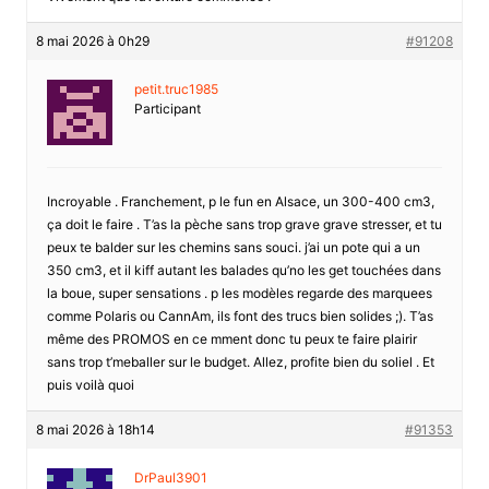
8 mai 2026 à 0h29
#91208
petit.truc1985
Participant
Incroyable . Franchement, p le fun en Alsace, un 300-400 cm3,
ça doit le faire . T’as la pèche sans trop grave grave stresser, et tu
peux te balder sur les chemins sans souci. j’ai un pote qui a un
350 cm3, et il kiff autant les balades qu’no les get touchées dans
la boue, super sensations . p les modèles regarde des marquees
comme Polaris ou CannAm, ils font des trucs bien solides ;). T’as
même des PROMOS en ce mment donc tu peux te faire plairir
sans trop t’meballer sur le budget. Allez, profite bien du soliel . Et
puis voilà quoi
8 mai 2026 à 18h14
#91353
DrPaul3901