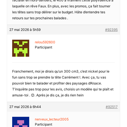
t’éclater en hors-sentiers, le 400 a vraiment cette polyvaelnce à
laquelle on rêve Faux. En plus, avec les promos, ça fait tourner
les têtes sans trop délirer sur le budget. Hâte d’entendre tes
retours sur tes prochaines balades .
27 mai 2026 à 5h59
#92395
relou592600
Participant
Franchement, moi je dirais qu’un 300 cm3, c’est nickel pour le
fun sans trop se prendre la tête Carrément !. Avec ça, tu vas
pouvoir bien te balader et profiter des paysages d’Alsace.
T’inquiète pas trop pour les avis, choisis un modèle qui te plaît et
amuse-toi . 😊. Après je dis ça, je dis rien hein
27 mai 2026 à 6h44
#92517
nerveux_lecteur2005
Participant