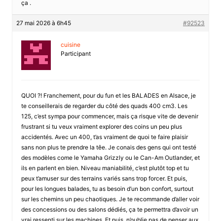
ça .
27 mai 2026 à 6h45
#92523
cuisine
Participant
QUOI ?! Franchement, pour du fun et les BALADES en Alsace, je
te conseillerais de regarder du côté des quads 400 cm3. Les
125, c’est sympa pour commencer, mais ça risque vite de devenir
frustrant si tu veux vraiment explorer des coins un peu plus
accidentés. Avec un 400, t’as vraiment de quoi te faire plaisir
sans non plus te prendre la têe. Je conais des gens qui ont testé
des modèles come le Yamaha Grizzly ou le Can-Am Outlander, et
ils en parlent en bien. Niveau maniabilité, c’est plutôt top et tu
peux t’amuser sur des terrains variés sans trop forcer. Et puis,
pour les longues balades, tu as besoin d’un bon confort, surtout
sur les chemins un peu chaotiques. Je te recommande d’aller voir
des concessions ou des salons dédiés, ça te permettra d’avoir un
vrai ressenti sur les machines. Et puis, n’oublie pas de penser aux