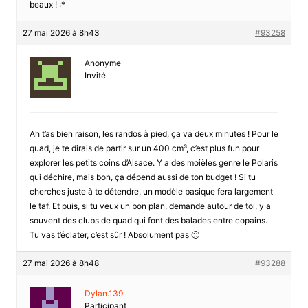
beaux ! :*
27 mai 2026 à 8h43
#93258
Anonyme
Invité
Ah t’as bien raison, les randos à pied, ça va deux minutes ! Pour le
quad, je te dirais de partir sur un 400 cm³, c’est plus fun pour
explorer les petits coins d’Alsace. Y a des moièles genre le Polaris
qui déchire, mais bon, ça dépend aussi de ton budget ! Si tu
cherches juste à te détendre, un modèle basique fera largement
le taf. Et puis, si tu veux un bon plan, demande autour de toi, y a
souvent des clubs de quad qui font des balades entre copains.
Tu vas t’éclater, c’est sûr ! Absolument pas 🙁
27 mai 2026 à 8h48
#93288
Dylan.139
Participant