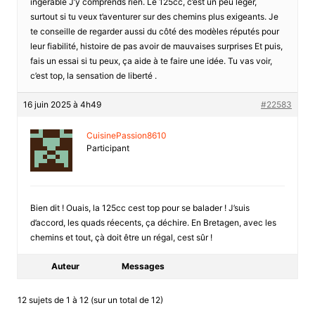
ingérable J’y comprends rien. Le 125cc, c’est un peu léger,
surtout si tu veux t’aventurer sur des chemins plus exigeants. Je
te conseille de regarder aussi du côté des modèles réputés pour
leur fiabilité, histoire de pas avoir de mauvaises surprises Et puis,
fais un essai si tu peux, ça aide à te faire une idée. Tu vas voir,
c’est top, la sensation de liberté .
16 juin 2025 à 4h49
#22583
CuisinePassion8610
Participant
Bien dit ! Ouais, la 125cc cest top pour se balader ! J’suis
d’accord, les quads réecents, ça déchire. En Bretagen, avec les
chemins et tout, çà doit être un régal, cest sûr !
Auteur
Messages
12 sujets de 1 à 12 (sur un total de 12)