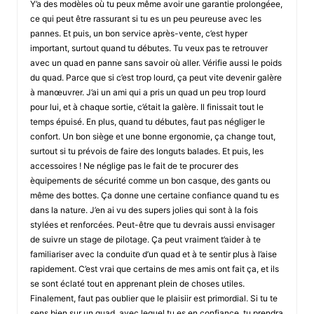
Y’a des modèles où tu peux même avoir une garantie prolongéee,
ce qui peut être rassurant si tu es un peu peureuse avec les
pannes. Et puis, un bon service après-vente, c’est hyper
important, surtout quand tu débutes. Tu veux pas te retrouver
avec un quad en panne sans savoir où aller. Vérifie aussi le poids
du quad. Parce que si c’est trop lourd, ça peut vite devenir galère
à manœuvrer. J’ai un ami qui a pris un quad un peu trop lourd
pour lui, et à chaque sortie, c’était la galère. Il finissait tout le
temps épuisé. En plus, quand tu débutes, faut pas négliger le
confort. Un bon siège et une bonne ergonomie, ça change tout,
surtout si tu prévois de faire des longuts balades. Et puis, les
accessoires ! Ne néglige pas le fait de te procurer des
èquipements de sécurité comme un bon casque, des gants ou
même des bottes. Ça donne une certaine confiance quand tu es
dans la nature. J’en ai vu des supers jolies qui sont à la fois
stylées et renforcées. Peut-être que tu devrais aussi envisager
de suivre un stage de pilotage. Ça peut vraiment t’aider à te
familiariser avec la conduite d’un quad et à te sentir plus à l’aise
rapidement. C’est vrai que certains de mes amis ont fait ça, et ils
se sont éclaté tout en apprenant plein de choses utiles.
Finalement, faut pas oublier que le plaisiir est primordial. Si tu te
sens bien sur un quad, avec lequel tu es en confiance, tu prendra