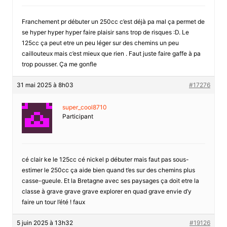
Franchement pr débuter un 250cc c’est déjà pa mal ça permet de
se hyper hyper hyper faire plaisir sans trop de risques :D. Le
125cc ça peut etre un peu léger sur des chemins un peu
caillouteux mais c’est mieux que rien . Faut juste faire gaffe à pa
trop pousser. Ça me gonfle
31 mai 2025 à 8h03
#17276
super_cool8710
Participant
cé clair ke le 125cc cé nickel p débuter mais faut pas sous-
estimer le 250cc ça aide bien quand t’es sur des chemins plus
casse-gueule. Et la Bretagne avec ses paysages ça doit etre la
classe à grave grave grave explorer en quad grave envie d’y
faire un tour l’été ! faux
5 juin 2025 à 13h32
#19126