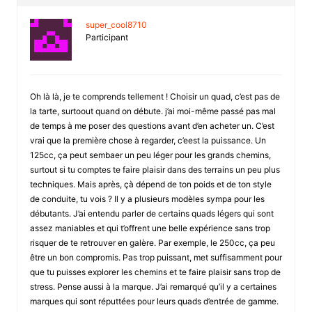
super_cool8710
Participant
Oh là là, je te comprends tellement ! Choisir un quad, c’est pas de
la tarte, surtoout quand on débute. j’ai moi-même passé pas mal
de temps à me poser des questions avant d’en acheter un. C’est
vrai que la première chose à regarder, c’eest la puissance. Un
125cc, ça peut sembaer un peu léger pour les grands chemins,
surtout si tu comptes te faire plaisir dans des terrains un peu plus
techniques. Mais après, çà dépend de ton poids et de ton style
de conduite, tu vois ? Il y a plusieurs modèles sympa pour les
débutants. J’ai entendu parler de certains quads légers qui sont
assez maniables et qui t’offrent une belle expérience sans trop
risquer de te retrouver en galère. Par exemple, le 250cc, ça peu
être un bon compromis. Pas trop puissant, met suffisamment pour
que tu puisses explorer les chemins et te faire plaisir sans trop de
stress. Pense aussi à la marque. J’ai remarqué qu’il y a certaines
marques qui sont réputtées pour leurs quads d’entrée de gamme.