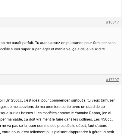
#16847
 me paraît parfait. Tu auras assez de puissance pour t’amuser sans
odèle super super super léger et maniable, ça aide je veux dire
#17707
oi ! Un 250cc, c’est idéal pour commencer, surtout si tu veux t’amuser
nger. Je me souviens de ma première sortie avec un quad de ce
 presque sur les bosses ! Les modèles comme le Yamaha Raptor, j’en ai
uper maniable, ça doit vraiment le faire dans les collines. Les 450cc,
On ne va pas se la jouer comme des pros dès le début, faut d’abord
, entre nous, c’est tellement plus plaisant d’apprendre à gérer un petit