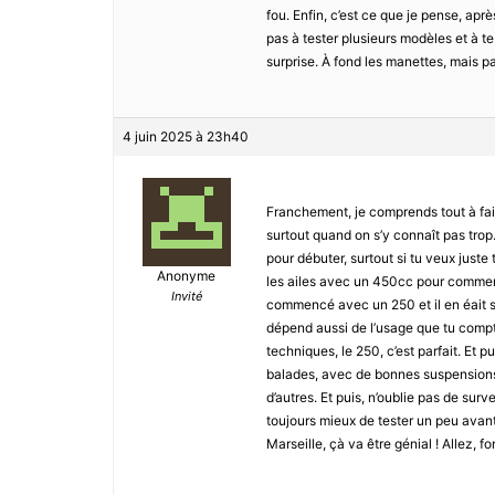
fou. Enfin, c’est ce que je pense, apr
pas à tester plusieurs modèles et à te 
surprise. À fond les manettes, mais pa
4 juin 2025 à 23h40
Franchement, je comprends tout à fait 
surtout quand on s’y connaît pas trop
pour débuter, surtout si tu veux juste 
Anonyme
les ailes avec un 450cc pour commence
Invité
commencé avec un 250 et il en éait s
dépend aussi de l’usage que tu comptes
techniques, le 250, c’est parfait. Et p
balades, avec de bonnes suspensions.
d’autres. Et puis, n’oublie pas de surv
toujours mieux de tester un peu avant
Marseille, çà va être génial ! Allez, f