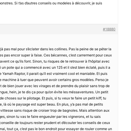
nstres. Si t’as d’autres conseils ou modeles à découvrir, je suis
#18880
jà pas mal pour s’èclater dans les collines. Pas la peine de se péter la
es pas encor super à l’aise. Ces bécannes, c’est carrerment pour ceux
savent ce qu’ils font. Sinon, tu risques de te retrouver à l’hôpital avec
i un pote qui a commencé avec un 125 et il s’est bien éclaté, puis il a
Yamah Raptor, il parait qu’il est vraiment cool et maniable. Et puis
 de machine à tuer que peuvent avoir certains gros modèles. Perso je
 de bien jouer avec les virages et de prendre du plaisir sans trop de
ingue, hein, je te dis ça pour qu’on évite les méssaventures. Un petit
choses sur le pilotage. Et puis, si tu veux te faire un petit kiff, tu
, là où le paysage est super beau. En plus, y’a pas mal de petits
ittesse sans risque de croiser trop de bagnoles. Mais attention aux
s, sinon tu vas te faire engueuler par les vignerons, et tu sais
conseille de toujours rester prudent et d’écouter les conseils de ceux
ai, tout ça, c’est pas le bon endroit pour essayer de rouler comme un