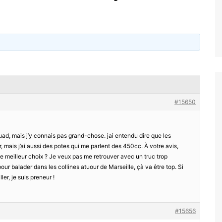
#15650
ad, mais j’y connais pas grand-chose. jai entendu dire que les
mais j’ai aussi des potes qui me parlent des 450cc. À votre avis,
e meilleur choix ? Je veux pas me retrouver avec un truc trop
 pour balader dans les collines atuour de Marseille, çà va être top. Si
r, je suis preneur !
#15656