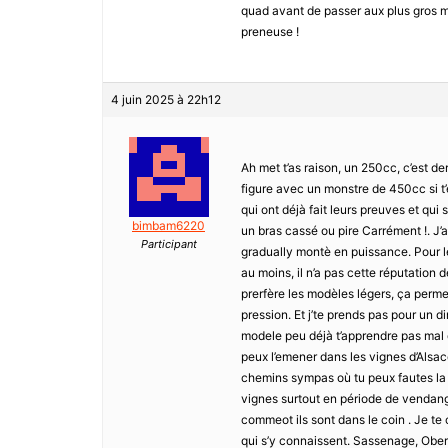
quad avant de passer aux plus gros mo
preneuse !
4 juin 2025 à 22h12
Ah met t’as raison, un 250cc, c’est der
figure avec un monstre de 450cc si t’
qui ont déjà fait leurs preuves et qui 
bimbam6220
un bras cassé ou pire Carrément !. J’a
Participant
gradually montè en puissance. Pour le 
au moins, il n’a pas cette réputation
prerfère les modèles légers, ça permet
pression. Et j’te prends pas pour un d
modele peu déjà t’apprendre pas mal de 
peux l’emener dans les vignes d’Alsace
chemins sympas où tu peux fautes la v
vignes surtout en période de vendange
commeot ils sont dans le coin . Je te 
qui s’y connaissent. Sassenage, Obern