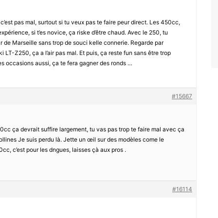
est pas mal, surtout si tu veux pas te faire peur direct. Les 450cc,
xpérience, si t’es novice, ça riske d’être chaud. Avec le 250, tu
ur de Marseille sans trop de souci kelle connerie. Regarde par
T-Z250, ça a l’air pas mal. Et puis, ça reste fun sans être trop
es occasions aussi, ça te fera gagner des ronds …
#15667
c ça devrait suffire largement, tu vas pas trop te faire mal avec ça
ollines Je suis perdu là. Jette un œil sur des modèles come le
cc, c’est pour les dngues, laisses çà aux pros .
#16114