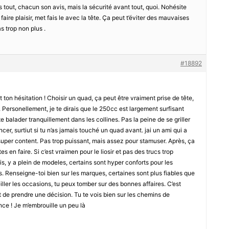
ès tout, chacun son avis, mais la sécurité avant tout, quoi. Nohésite
faire plaisir, met fais le avec la tête. Ça peut t’éviter des mauvaises
s trop non plus .
#18892
ton hésitation ! Choisir un quad, ça peut être vraiment prise de tête,
. Personellement, je te dirais que le 250cc est largement surfisant
te balader tranquillement dans les collines. Pas la peine de se griller
r, surtiut si tu n’as jamais touché un quad avant. jai un ami qui a
uper content. Pas trop puissant, mais assez pour stamuser. Après, ça
 en faire. Si c’est vraimen pour le liosir et pas des trucs trop
uis, y a plein de modeles, certains sont hyper conforts pour les
 Renseigne-toi bien sur les marques, certaines sont plus fiables que
eiller les occasions, tu peux tomber sur des bonnes affaires. C’est
 de prendre une décision. Tu te vois bien sur les chemins de
once ! Je m’embrouille un peu là