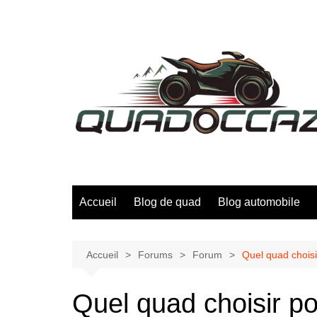
Aller
au
contenu
Accueil
Blog de quad
Blog automobile
Accueil
Forums
Forum
Quel quad choisi
Quel quad choisir p