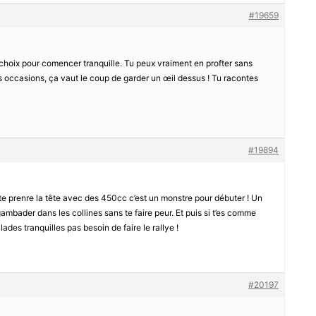
#19659
n choix pour comencer tranquille. Tu peux vraiment en profter sans
les occasions, ça vaut le coup de garder un œil dessus ! Tu racontes
#19894
te prenre la tête avec des 450cc c’est un monstre pour débuter ! Un
ambader dans les collines sans te faire peur. Et puis si t’es comme
lades tranquilles pas besoin de faire le rallye !
#20197