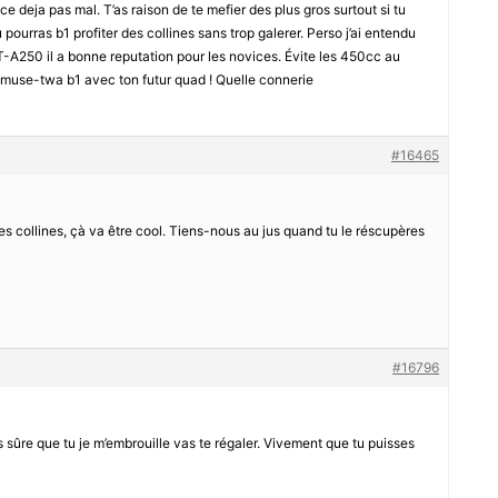
deja pas mal. T’as raison de te mefier des plus gros surtout si tu
pourras b1 profiter des collines sans trop galerer. Perso j’ai entendu
-A250 il a bonne reputation pour les novices. Évite les 450cc au
 Amuse-twa b1 avec ton futur quad ! Quelle connerie
#16465
Les collines, çà va être cool. Tiens-nous au jus quand tu le réscupères
#16796
is sûre que tu je m’embrouille vas te régaler. Vivement que tu puisses