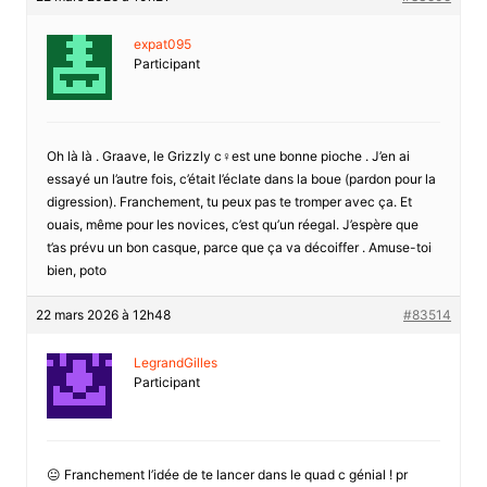
expat095
Participant
Oh là là . Graave, le Grizzly c♀est une bonne pioche . J’en ai
essayé un l’autre fois, c’était l’éclate dans la boue (pardon pour la
digression). Franchement, tu peux pas te tromper avec ça. Et
ouais, même pour les novices, c’est qu’un réegal. J’espère que
t’as prévu un bon casque, parce que ça va décoiffer . Amuse-toi
bien, poto
22 mars 2026 à 12h48
#83514
LegrandGilles
Participant
😐 Franchement l’idée de te lancer dans le quad c génial ! pr