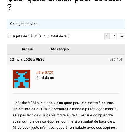
?
Ce sujet est vide.
31 sujets de 1 à 31 (sur un total de 36)
1
2
→
Auteur
Messages
22 mars 2026 à 9h36
#83491
kiffer8720
Participant
J’héssite VRM sur le choix d’un quad pour me mettre à ce truc.
Un ami m’a dit qu’il fallait prendre un modèle plutôt léger, mais je
sais pas trop ce que ça veut dire en fait. J’ai crue comprendre
aussi qu’il y a des catégories, comme si on parlait de bagnoles.
😅 Je veux juste m’amuser et partir en balade avec des copines,