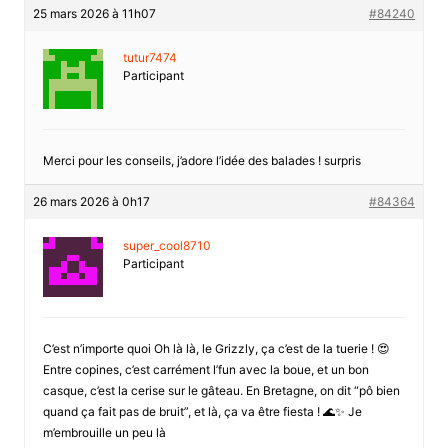
25 mars 2026 à 11h07
#84240
tutur7474
Participant
Merci pour les conseils, j’adore l’idée des balades ! surpris
26 mars 2026 à 0h17
#84364
super_cool8710
Participant
C’est n’importe quoi Oh là là, le Grizzly, ça c’est de la tuerie ! 😍
Entre copines, c’est carrément l’fun avec la boue, et un bon
casque, c’est la cerise sur le gâteau. En Bretagne, on dit “pô bien
quand ça fait pas de bruit”, et là, ça va être fiesta ! 🌊✨ Je
m’embrouille un peu là