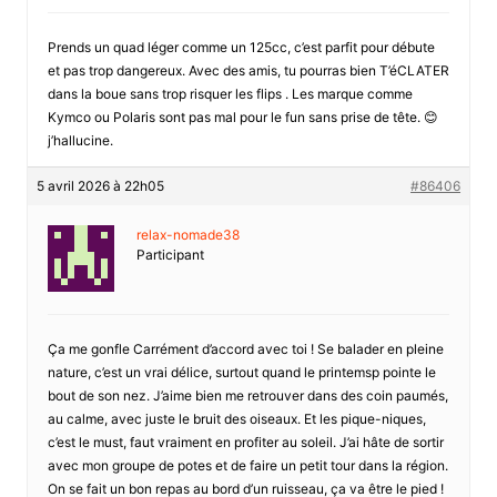
Prends un quad léger comme un 125cc, c’est parfit pour débute
et pas trop dangereux. Avec des amis, tu pourras bien T’éCLATER
dans la boue sans trop risquer les flips . Les marque comme
Kymco ou Polaris sont pas mal pour le fun sans prise de tête. 😊
j’hallucine.
5 avril 2026 à 22h05
#86406
relax-nomade38
Participant
Ça me gonfle Carrément d’accord avec toi ! Se balader en pleine
nature, c’est un vrai délice, surtout quand le printemsp pointe le
bout de son nez. J’aime bien me retrouver dans des coin paumés,
au calme, avec juste le bruit des oiseaux. Et les pique-niques,
c’est le must, faut vraiment en profiter au soleil. J’ai hâte de sortir
avec mon groupe de potes et de faire un petit tour dans la région.
On se fait un bon repas au bord d’un ruisseau, ça va être le pied !