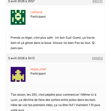
5 avril 2026 à 2h57
#85751
LeDavid
Participant
Prends un léger, c’est plus safe . Un bon Sud-Ouest, ça tracte
bien et çà glisse dans la boue. Amuse-toi bien Pas du tout. 😜.
jsais pas
5 avril 2026 à 3h12
#85854
toque_chef
Participant
T’as raison, les 250, c’est pépère pour commencer ! Même ici à
Lyon, ça déchire de faire des sorties entre potes dans les bois.
Hâte de voir tes premiers rides, ça va être l’kif ! Vraiment ? Et puis
voilà quoi…