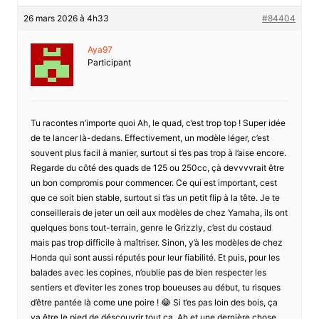
26 mars 2026 à 4h33
#84404
Aya97
Participant
Tu racontes n’importe quoi Ah, le quad, c’est trop top ! Super idée
de te lancer là-dedans. Effectivement, un modèle léger, c’est
souvent plus facil à manier, surtout si t’es pas trop à l’aise encore.
Regarde du côté des quads de 125 ou 250cc, çà devvvvrait être
un bon compromis pour commencer. Ce qui est important, cest
que ce soit bien stable, surtout si t’as un petit flip à la tête. Je te
conseillerais de jeter un œil aux modèles de chez Yamaha, ils ont
quelques bons tout-terrain, genre le Grizzly, c’est du costaud
mais pas trop difficile à maîtriser. Sinon, y’à les modèles de chez
Honda qui sont aussi réputés pour leur fiabilité. Et puis, pour les
balades avec les copines, n’oublie pas de bien respecter les
sentiers et d’eviter les zones trop boueuses au début, tu risques
d’être pantée là come une poire ! 😂 Si t’es pas loin des bois, ça
va être le pied de déscouvrir tout ça. Ah et une dernière chose,