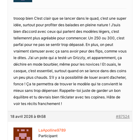
trooop bien C’est clair que se lancer dans le quad, c’est une super
idée, surtout pour profiter des balades en pleine nature ! J’suis
bien d’accord avec ceux qui parlent des modèles légers, c’est
tellemennt plus agréable pour commencer. Un 250 ou 300, c’est
parfai pour ne pas se sentir trop dépassé. En plus, on peut
vraiment s’amuser avec ça sans avoir peur des flips, comme vous
le dites. J’ai un pote qui a testé un Grizzly, et apparemment, ça
déchire en mode bourbier, même pour les novices ! Et ouais, le
casque, c’est essentiel, surtout quand on se lance dans des coins
un peu plus chauds. S’il y a la possibilité de louer avant d’acheter,
fonce ! Ça te permettra de trouver le modèle qui te convientt le
mieux sans trop dépenser. Rappelle-toi juste de garder un bon
équilibre et tu devrais bien t’éclater avec tes copines. Hâte de
voir tes récits franchement !
18 avril 2026 à 6h58
#87524
LaApolline9789
Participant