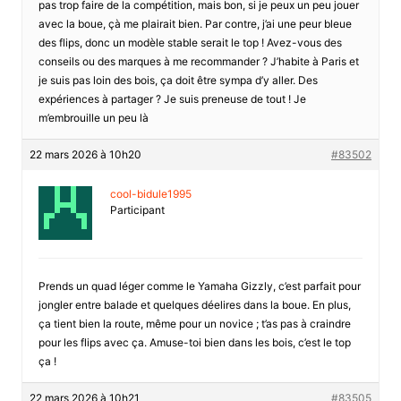
pas trop faire de la compétition, mais bon, si je peux un peu jouer
avec la boue, çà me plairait bien. Par contre, j’ai une peur bleue
des flips, donc un modèle stable serait le top ! Avez-vous des
conseils ou des marques à me recommander ? J’habite à Paris et
je suis pas loin des bois, ça doit être sympa d’y aller. Des
expériences à partager ? Je suis preneuse de tout ! Je
m’embrouille un peu là
22 mars 2026 à 10h20
#83502
cool-bidule1995
Participant
Prends un quad léger comme le Yamaha Gizzly, c’est parfait pour
jongler entre balade et quelques déelires dans la boue. En plus,
ça tient bien la route, même pour un novice ; t’as pas à craindre
pour les flips avec ça. Amuse-toi bien dans les bois, c’est le top
ça !
22 mars 2026 à 10h21
#83505