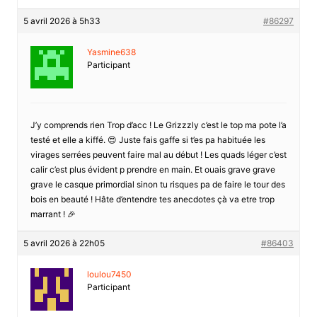
5 avril 2026 à 5h33
#86297
Yasmine638
Participant
J’y comprends rien Trop d’acc ! Le Grizzzly c’est le top ma pote l’a
testé et elle a kiffé. 😍 Juste fais gaffe si t’es pa habituée les
virages serrées peuvent faire mal au début ! Les quads léger c’est
calir c’est plus évident p prendre en main. Et ouais grave grave
grave le casque primordial sinon tu risques pa de faire le tour des
bois en beauté ! Hâte d’entendre tes anecdotes çà va etre trop
marrant ! 🎉
5 avril 2026 à 22h05
#86403
loulou7450
Participant