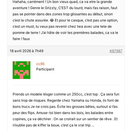
Hahaha, carrément ! Un bon vieux quad, ca va etre la grande
aventure ! Genre le Grizzly, C’EST du lourd, mais t’as raison, faut
pas se pointer dans des zones trop glissantes au début, sinon
c’est la chute assurée. 😂 Et pour le casque, c’est pas une option,
c’est un must, tu veux pas revenir chez twa avec une tete de
pomme de terre ! J’ai hâte de voir tes premières balades, ca va le
faire ! faux
18 avril 2026 à 7h49
#87987
cc95
Participant
Prends un modele lésger comme un 250cc, c’est top . Ça sera fun
sans trop de risques. Regarde chez Yamaha ou Honda, ils font de
bons trucs Je ne crois pas. Évite les grosses bêtes, surtout si t’as
peur des flips. Amuse-toi bien dans les bois, les balades entre
copines, ça va déchirer . On se croirait sur un sentier de rêve . Et
n’oublie pas de kiffer la boue, c’est ça le vrai trip …