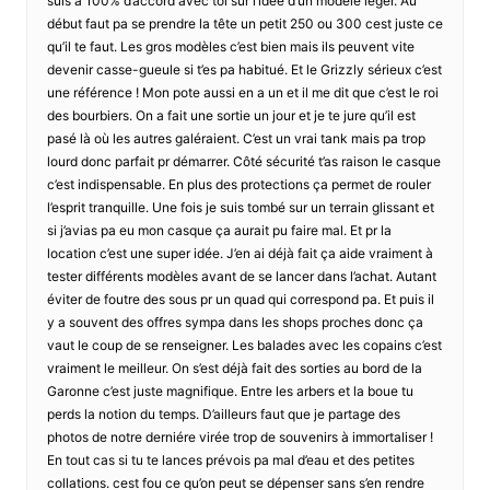
suis à 100% d’accord avec toi sur l’idée d’un modèle léger. Au
début faut pa se prendre la tête un petit 250 ou 300 cest juste ce
qu’il te faut. Les gros modèles c’est bien mais ils peuvent vite
devenir casse-gueule si t’es pa habitué. Et le Grizzly sérieux c’est
une référence ! Mon pote aussi en a un et il me dit que c’est le roi
des bourbiers. On a fait une sortie un jour et je te jure qu’il est
pasé là où les autres galéraient. C’est un vrai tank mais pa trop
lourd donc parfait pr démarrer. Côté sécurité t’as raison le casque
c’est indispensable. En plus des protections ça permet de rouler
l’esprit tranquille. Une fois je suis tombé sur un terrain glissant et
si j’avias pa eu mon casque ça aurait pu faire mal. Et pr la
location c’est une super idée. J’en ai déjà fait ça aide vraiment à
tester différents modèles avant de se lancer dans l’achat. Autant
éviter de foutre des sous pr un quad qui correspond pa. Et puis il
y a souvent des offres sympa dans les shops proches donc ça
vaut le coup de se renseigner. Les balades avec les copains c’est
vraiment le meilleur. On s’est déjà fait des sorties au bord de la
Garonne c’est juste magnifique. Entre les arbers et la boue tu
perds la notion du temps. D’ailleurs faut que je partage des
photos de notre derniére virée trop de souvenirs à immortaliser !
En tout cas si tu te lances prévois pa mal d’eau et des petites
collations. cest fou ce qu’on peut se dépenser sans s’en rendre