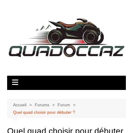
Aller
au
contenu
Accueil
Forums
Forum
Quel quad choisir pour débuter ?
Quel quad choisir pour débuter