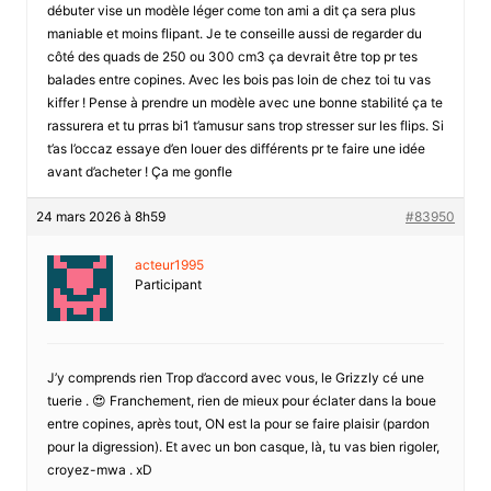
débuter vise un modèle léger come ton ami a dit ça sera plus
maniable et moins flipant. Je te conseille aussi de regarder du
côté des quads de 250 ou 300 cm3 ça devrait être top pr tes
balades entre copines. Avec les bois pas loin de chez toi tu vas
kiffer ! Pense à prendre un modèle avec une bonne stabilité ça te
rassurera et tu prras bi1 t’amusur sans trop stresser sur les flips. Si
t’as l’occaz essaye d’en louer des différents pr te faire une idée
avant d’acheter ! Ça me gonfle
24 mars 2026 à 8h59
#83950
acteur1995
Participant
J’y comprends rien Trop d’accord avec vous, le Grizzly cé une
tuerie . 😍 Franchement, rien de mieux pour éclater dans la boue
entre copines, après tout, ON est la pour se faire plaisir (pardon
pour la digression). Et avec un bon casque, là, tu vas bien rigoler,
croyez-mwa . xD