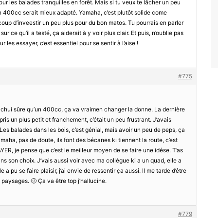
pour les balades tranquilles en forêt. Mais si tu veux te lâcher un peu
’un 400cc serait mieux adapté. Yamaha, c’est plutôt solide come
oup d’inveestir un peu plus pour du bon matos. Tu pourrais en parler
r ce qu’il a testé, ça aiderait à y voir plus clair. Et puis, n’oublie pas
les essayer, c’est essentiel pour se sentir à l’aise !
#775
. chui sûre qu’un 400cc, ça va vraimen changer la donne. La dernière
pris un plus petit et franchement, c’était un peu frustrant. J’avais
 Les balades dans les bois, c’est génial, mais avoir un peu de peps, ça
maha, pas de doute, ils font des bécanes ki tiennent la route, c’est
AYER, je pense que c’est le meilleur moyen de se faire une idése. T’as
dans son choix. J’vais aussi voir avec ma collègue ki a un quad, elle a
a pu se faire plaisir, j’ai envie de ressentir ça aussi. Il me tarde d’être
s paysages. 🙂 Ça va être top j’hallucine.
#779