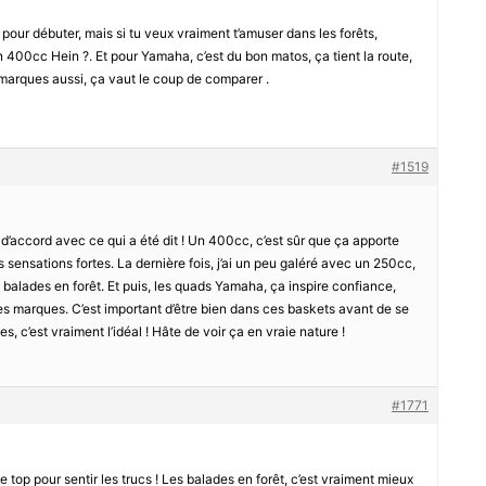
our débuter, mais si tu veux vraiment t’amuser dans les forêts,
 400cc Hein ?. Et pour Yamaha, c’est du bon matos, ça tient la route,
 marques aussi, ça vaut le coup de comparer .
#1519
 d’accord avec ce qui a été dit ! Un 400cc, c’est sûr que ça apporte
es sensations fortes. La dernière fois, j’ai un peu galéré avec un 250cc,
balades en forêt. Et puis, les quads Yamaha, ça inspire confiance,
tres marques. C’est important d’être bien dans ces baskets avant de se
s, c’est vraiment l’idéal ! Hâte de voir ça en vraie nature !
#1771
 top pour sentir les trucs ! Les balades en forêt, c’est vraiment mieux