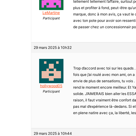
tellement tellement l’affaire, surtout 
plus et profiter à fond, peut-être qu
LeMartine
marque, donc à mon avis, ça vaut le c
Participant
avec ton pote pour avoir son ressenti su
de passer chez un concessionnair pour 
29 mars 2025 à 10h32
Trop d’accord avec toi sur les quads 
fois que j’ai roulé avec mon ami, on a 
envie de plus de sensations, tu vois .
hollywood05
rend le moment encore meilleur. Et Ya
Participant
solide. J’AIMERAIS bien aller les ESS
raison, il faut vraiment être confort 
pas mal d’expérience là-dedans. Si elle 
en plene natire avec ça, la liberté, le
29 mars 2025 à 10h44