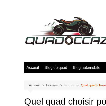
Aller
au
contenu
Accueil
Blog de quad
Blog automobile
Accueil
Forums
Forum
Quel quad choisi
Quel quad choisir p