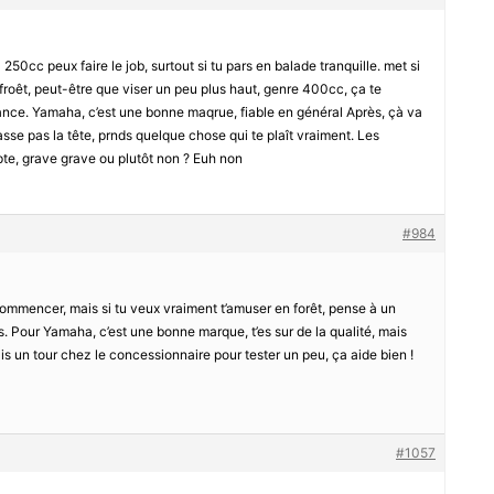
0cc peux faire le job, surtout si tu pars en balade tranquille. met si
 froêt, peut-être que viser un peu plus haut, genre 400cc, ça te
sance. Yamaha, c’est une bonne maqrue, fiable en général Après, çà va
se pas la tête, prnds quelque chose qui te plaît vraiment. Les
mpte, grave grave ou plutôt non ? Euh non
#984
 commencer, mais si tu veux vraiment t’amuser en forêt, pense à un
Pour Yamaha, c’est une bonne marque, t’es sur de la qualité, mais
is un tour chez le concessionnaire pour tester un peu, ça aide bien !
#1057