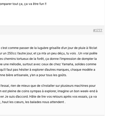
parer tout ça, ça va être fun !!
#1777
, c’est comme passer de la lugubre grisaille d’un jour de pluie à l’éclat
r un 250cc l’autre jour, et ça m’a un peu déçu, tu vois . Un vrai poêle
 les chemins tortueux de la forêt, ça donne l’impression de dompter la
omme une mélodie, surtout avec ceux de chez Yamaha, solides comme
 qu’il faut pas hésiter à explorer d’autres marques, chaque modèle a
e bière artisanale, y’en a pour tous les goûts.
e l’essai, rien de mieux que de s’installer sur plusieurs machines pour
yon est pleine de coins sympas à explorer, imagine un bon week-end à
ver Je suis d’accord. Hâte de lire vos retours après vos essais, ça va
, haut les cœurs, les balades nous attendent .