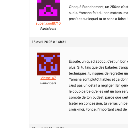
Choqué Franchement, un 250cc c’est p
sucis. Yamaha fait du bon matoss, mais 
pmaît et sur lequel tu te sens à l’aise !
super_cool8710
Participant
15 avril 2025 à 14h31
Écoute, un quad 250cc, c’est un bon d
plus. Si tu fais que des balades tranq
techniques, tu risques de regretter 
Victor147
Yamaha sont plutôt fiables et ça donn
Participant
c’est pas un détail à négliger ! En 
le coup parce qu’elles ont un bon ser
compte de ton budset, parce que certa
tseter en concession, tu verras un pe
crois-moi. Fonce, l’important c’est de t