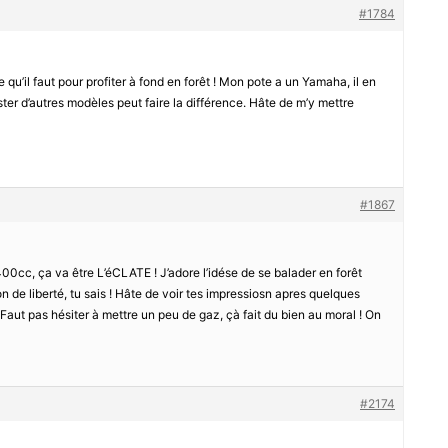
#1784
e qu’il faut pour profiter à fond en forêt ! Mon pote a un Yamaha, il en
ester d’autres modèles peut faire la différence. Hâte de m’y mettre
#1867
c, ça va être L’éCLATE ! J’adore l’idése de se balader en forêt
de liberté, tu sais ! Hâte de voir tes impressiosn apres quelques
Faut pas hésiter à mettre un peu de gaz, çà fait du bien au moral ! On
#2174