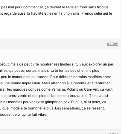
as mal pour commencer, ça devrait le faire en forêt sans trop de
regarde aussi la fiabilité et les en fait non avis. Prends celui qui te
#2389
ébut, mais ça peut vite montrer ses limites si tu veux explorer un peu
uilles, ça passe, certes, mais si tu te tentes des chemins plus
un peu le manque de puissance. Pour débuter, certains modèles chez
e une bonne impression. Mais attention à la revente et à l’entretien,
général, les marques conues come Yamaha, Polaris ou Can-Am, çà vaut
vice après-vente et des pièces facilement trouvables. Tiens aussi
ins modèles peuvent vite grimper en prix. Et puis, si tu peux, va
u quel modèle te branche le plus. Les sensations, ça se ressent,
rouver celui qui te fait vibrer !