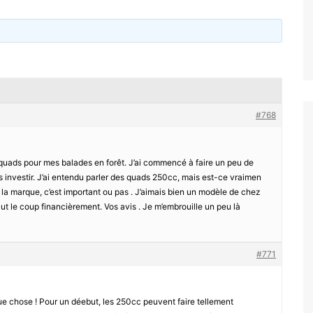
#768
 quads pour mes balades en forêt. J’ai commencé à faire un peu de
is investir. J’ai entendu parler des quads 250cc, mais est-ce vraimen
t la marque, c’est important ou pas . J’aimais bien un modèle de chez
 le coup financièrement. Vos avis . Je m’embrouille un peu là
#771
que chose ! Pour un déebut, les 250cc peuvent faire tellement