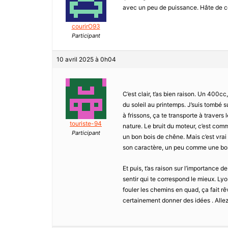
avec un peu de puissance. Hâte de com
courirO93
Participant
10 avril 2025 à 0h04
C’est clair, t’as bien raison. Un 400cc
du soleil au printemps. J’suis tombé su
à frissons, ça te transporte à travers
touriste-94
nature. Le bruit du moteur, c’est c
Participant
un bon bois de chêne. Mais c’est vrai
son caractère, un peu comme une bonn
Et puis, t’as raison sur l’importance d
sentir qui te correspond le mieux. L
fouler les chemins en quad, ça fait rê
certainement donner des idées . Allez