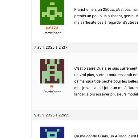
Franchemen, un 250cc, c’est pas mal p
prends un peu plus puissant, genre un
mais n’hésite pas à regarder d’autres
patatra
Participant
7 avril 2025 à 2h37
C’est bizarre Ouais, je suis carrément
un vrai plus, surtout pour ressentir d
ça manquait de pêche pour les belles 
riri
mes je vais aussi jeter un œil à d’au
Participant
lancer, alors essayer pllusieurs modèle
9 avril 2025 à 22h55
Ça me gonfle Ouais, un 400cc, c’est le