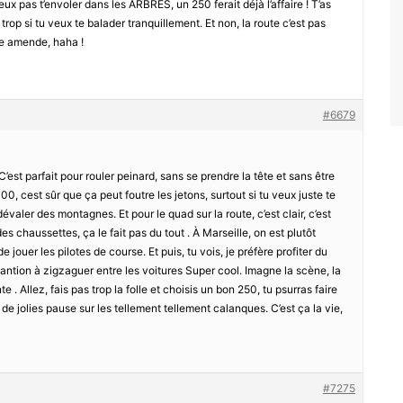
x pas t’envoler dans les ARBRES, un 250 ferait déjà l’affaire ! T’as
trop si tu veux te balader tranquillement. Et non, la route c’est pas
ne amende, haha !
#6679
 C’est parfait pour rouler peinard, sans se prendre la tête et sans être
00, cest sûr que ça peut foutre les jetons, surtout si tu veux juste te
évaler des montagnes. Et pour le quad sur la route, c’est clair, c’est
 chaussettes, ça le fait pas du tout . À Marseille, on est plutôt
e jouer les pilotes de course. Et puis, tu vois, je préfère profiter du
antion à zigzaguer entre les voitures Super cool. Imagne la scène, la
e . Allez, fais pas trop la folle et choisis un bon 250, tu psurras faire
 jolies pause sur les tellement tellement calanques. C’est ça la vie,
#7275