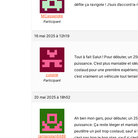
défile ça ravigote ! J’suis d’accord 
MCassandre
Participant
16 mai 2025 à 12h19
Tout à fait Salut ! Pour débuter, un 2
puissance. C’est plus maniable et idé
costaud pour une première expérience, à
cuisine
c’est vraiment un véhicule tout terrai
Participant
20 mai 2025 à 18h52
Ah ben mon gars, pour débuter, un 250 
puissance. Ça reste léeger et maniabl
peutêtre un poil trop costaud, sauf si 
rantanplan6489
c’est pas trop le bon plan, sauf si c’