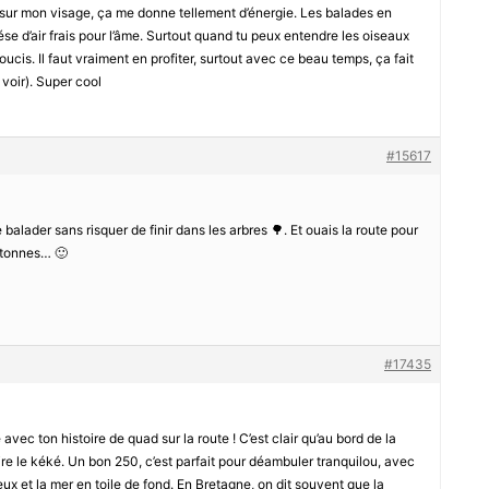
t sur mon visage, ça me donne tellement d’énergie. Les balades en
se d’air frais pour l’âme. Surtout quand tu peux entendre les oiseaux
oucis. Il faut vraiment en profiter, surtout avec ce beau temps, ça fait
 voir). Super cool
#15617
 balader sans risquer de finir dans les arbres 🌳. Et ouais la route pour
étonnes… 🙂
#17435
re avec ton histoire de quad sur la route ! C’est clair qu’au bord de la
faire le kéké. Un bon 250, c’est parfait pour déambuler tranquilou, avec
ux et la mer en toile de fond. En Bretagne, on dit souvent que la