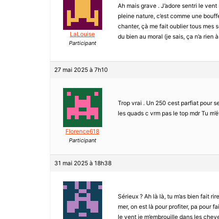
Ah mais grave . J’adore sentri le ven
pleine nature, c’est comme une bouffé
chanter, çà me fait oublier tous mes s
LaLouise
du bien au moral (je sais, ça n’a rien à
Participant
27 mai 2025 à 7h10
Trop vrai . Un 250 cest parfiat pour se
les quads c vrm pas le top mdr Tu m’
Florence618
Participant
31 mai 2025 à 18h38
Sérieux ? Ah là là, tu m’as bien fait ri
mer, on est là pour profiter, pa pour 
le vent je m’embrouille dans les cheve