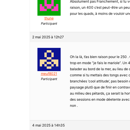
Absolument pas Franchement, si tu veu
raison, un 400 c’est peut-être un peu 
pour les quads, à moins de vouloir u
thune
Participant
2 mai 2025 à 12h27
Oh la là, t’as bien raison pour le 250 .
trop en mode “je fais le mariole”. Un 4
balader au bord de la mer, au lieu de d
meuf8021
comme si tu mettais des tongs avec des
Participant
branchées ‘cool attitude’, pas besoin d
paysage plutô que de finir en contrav
au milieu des pétards, ça serait la hont
des sessions en mode déetente avec de
non .
4 mai 2025 à 14h35