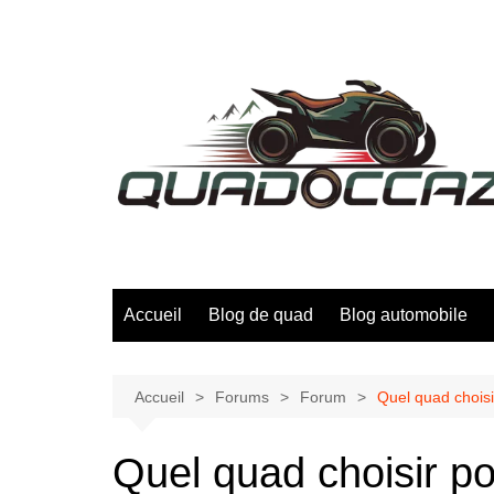
Aller
au
contenu
Accueil
Blog de quad
Blog automobile
Accueil
Forums
Forum
Quel quad choisi
Quel quad choisir p