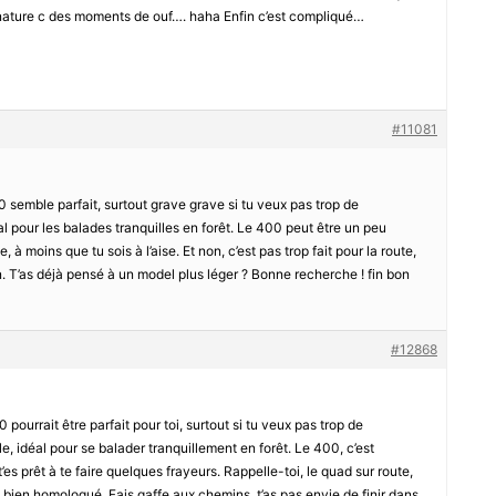
la nature c des moments de ouf…. haha Enfin c’est compliqué…
#11081
50 semble parfait, surtout grave grave si tu veux pas trop de
al pour les balades tranquilles en forêt. Le 400 peut être un peu
 moins que tu sois à l’aise. Et non, c’est pas trop fait pour la route,
n. T’as déjà pensé à un model plus léger ? Bonne recherche ! fin bon
#12868
pourrait être parfait pour toi, surtout si tu veux pas trop de
e, idéal pour se balader tranquillement en forêt. Le 400, c’est
t’es prêt à te faire quelques frayeurs. Rappelle-toi, le quad sur route,
est bien homologué. Fais gaffe aux chemins, t’as pas envie de finir dans