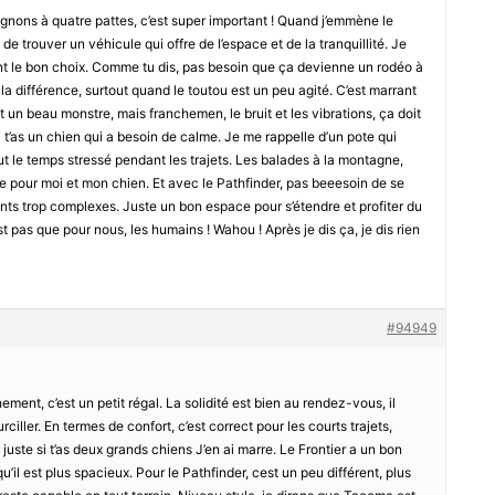
agnons à quatre pattes, c’est super important ! Quand j’emmène le
de trouver un véhicule qui offre de l’espace et de la tranquillité. Je
ent le bon choix. Comme tu dis, pas besoin que ça devienne un rodéo à
la différence, surtout quand le toutou est un peu agité. C’est marrant
 un beau monstre, mais franchemen, le bruit et les vibrations, ça doit
i t’as un chien qui a besoin de calme. Je me rappelle d’un pote qui
out le temps stressé pendant les trajets. Les balades à la montagne,
e pour moi et mon chien. Et avec le Pathfinder, pas beeesoin de se
s trop complexes. Juste un bon espace pour s’étendre et profiter du
 pas que pour nous, les humains ! Wahou ! Après je dis ça, je dis rien
#94949
ement, c’est un petit régal. La solidité est bien au rendez-vous, il
ciller. En termes de confort, c’est correct pour les courts trajets,
 juste si t’as deux grands chiens J’en ai marre. Le Frontier a un bon
 qu’il est plus spacieux. Pour le Pathfinder, cest un peu différent, plus