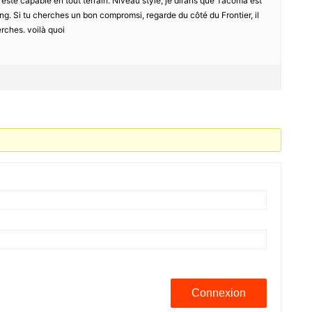
este capable en tout terrain. Niveau style, je dirans que Tacoma est
ling. Si tu cherches un bon compromsi, regarde du côté du Frontier, il
rches. voilà quoi
Connexion