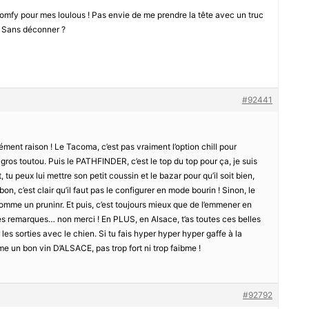
s comfy pour mes loulous ! Pas envie de me prendre la tête avec un truc
 ? Sans déconner ?
#92441
ément raison ! Le Tacoma, c’est pas vraiment l’option chill pour
n gros toutou. Puis le PATHFINDER, c’est le top du top pour ça, je suis
 tu peux lui mettre son petit coussin et le bazar pour qu’il soit bien,
on, c’est clair qu’il faut pas le configurer en mode bourin ! Sinon, le
comme un pruninr. Et puis, c’est toujours mieux que de l’emmener en
les remarques… non merci ! En PLUS, en Alsace, t’as toutes ces belles
r les sorties avec le chien. Si tu fais hyper hyper hyper gaffe à la
mme un bon vin D’ALSACE, pas trop fort ni trop faibme !
#92792