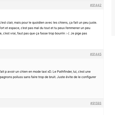
#91442
’est clair, mais pour le quoidien avec les chiens, ça fait un peu juste.
fort et espace, c’est pas mal du tout et tu peux l’emmener un peu
e, c’est vrai, faut pas que ça fasse trop bourrin :-/. Je pige pas
#91445
fait p avoir un chien en mode taxi xD. Le Pathfinder, lui, c’est une
agnons poiluss sans faire trop de bruit. Juste évite de le configurer
#91593