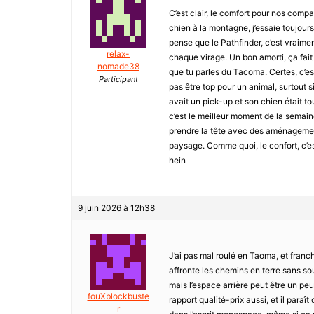
C’est clair, le comfort pour nos comp
chien à la montagne, j’essaie toujours 
pense que le Pathfinder, c’est vraim
relax-
chaque virage. Un bon amorti, ça fait 
nomade38
que tu parles du Tacoma. Certes, c’est
Participant
pas être top pour un animal, surtout s
avait un pick-up et son chien était t
c’est le meilleur moment de la semain
prendre la tête avec des aménagement
paysage. Comme quoi, le confort, c’est
hein
9 juin 2026 à 12h38
J’ai pas mal roulé en Taoma, et franch
affronte les chemins en terre sans sour
mais l’espace arrière peut être un peu
fouXblockbuste
rapport qualité-prix aussi, et il paraît
r