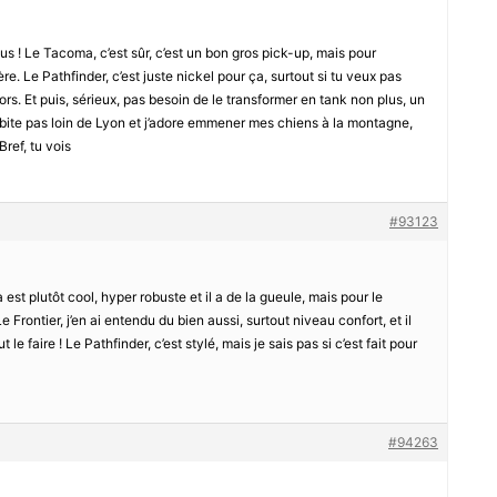
us ! Le Tacoma, c’est sûr, c’est un bon gros pick-up, mais pour
ère. Le Pathfinder, c’est juste nickel pour ça, surtout si tu veux pas
s. Et puis, sérieux, pas besoin de le transformer en tank non plus, un
’habite pas loin de Lyon et j’adore emmener mes chiens à la montagne,
Bref, tu vois
#93123
st plutôt cool, hyper robuste et il a de la gueule, mais pour le
e Frontier, j’en ai entendu du bien aussi, surtout niveau confort, et il
e faire ! Le Pathfinder, c’est stylé, mais je sais pas si c’est fait pour
#94263