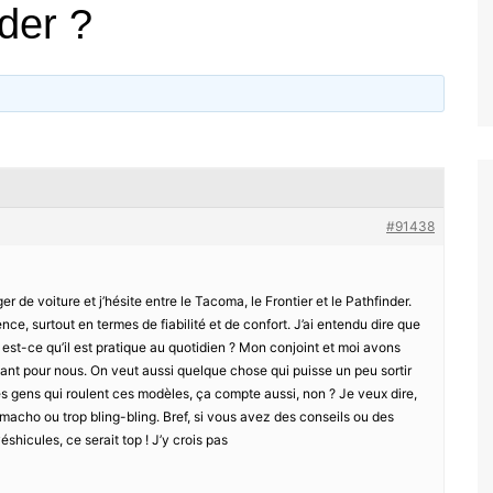
nder ?
#91438
r de voiture et j’hésite entre le Tacoma, le Frontier et le Pathfinder.
nce, surtout en termes de fiabilité et de confort. J’ai entendu dire que
 est-ce qu’il est pratique au quotidien ? Mon conjoint et moi avons
ant pour nous. On veut aussi quelque chose qui puisse un peu sortir
des gens qui roulent ces modèles, ça compte aussi, non ? Je veux dire,
 macho ou trop bling-bling. Bref, si vous avez des conseils ou des
shicules, ce serait top ! J’y crois pas