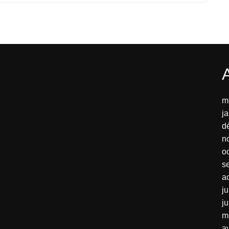
m
j
d
n
o
s
a
ju
j
m
av