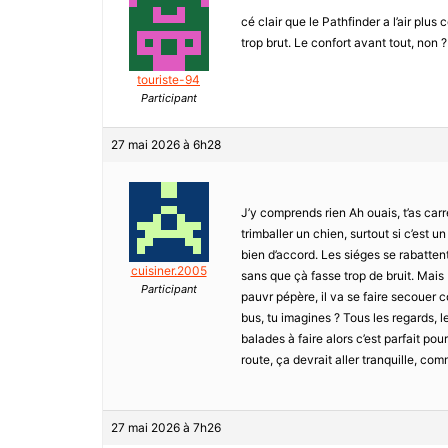
cé clair que le Pathfinder a l’air plu
trop brut. Le confort avant tout, non
touriste-94
Participant
27 mai 2026 à 6h28
J’y comprends rien Ah ouais, t’as carr
trimballer un chien, surtout si c’est u
bien d’accord. Les siéges se rabattent,
cuisiner.2005
sans que çà fasse trop de bruit. Mais b
Participant
pauvr pépère, il va se faire secouer 
bus, tu imagines ? Tous les regards, 
balades à faire alors c’est parfait pou
route, ça devrait aller tranquille, co
27 mai 2026 à 7h26