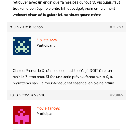
retrouver avec un engin que t’aimes pas du tout :D. Pis ouais, faut
trouver le bon èquilibre entre kiff et budget, vraiment vraiment
vraiment sinon cé la galère lol. cé abusé quand même
8 juin 2025 à 23h58
#20253
flibuste9225
Participant
Chelou Prends le X, c’est du costaud ! Le Y, çà DOIT être fun
mais le Z, trop cher. Si t’as une sorie préveu, fonce sur le X, tu
regretteras pas. La robustesse, c’est essentiel en pleine nrture.
10 juin 2025 à 23h36
#20882
movie_fano92
Participant