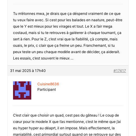
Tu m’étonnes mwa, je dirais que ça déspend vraiment de ce que
tu veux faire avec. Si cest pour les balades en naature, peut-être
que le Y est mieux pour les virages et tout. Le X a l’air mega
costaud, mais si tu te retrouves à galéerer à chaque tournant, ça
sert à rien. Pour le Z, c’est vrai que la fiabilité, çà compte, mais
ouais, le prix, c clair que ça freine un peu. Franchemant, si tu
peux teste un peu chaque modèle avant de décider, ça aiderait.
Les essais, c’est souvent le mieux …
31 mai 2025 à 17h40
#17417
Cuisine8636
Participant
C’est clair que choisir un quad, cest pas du gâteau ! Le coup de
cœur pour le modele X que t’as mentionne, c’est le même que j’ai
eu hyper hyper au déaprt, il en impose. Mais effectiement, la
maniabilité, cest primordial surtout quand on se retrouve sur des