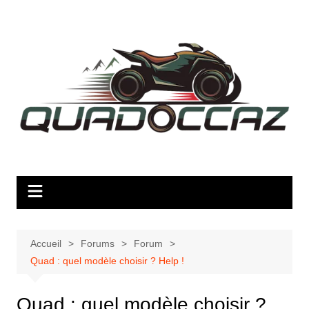
Aller
au
contenu
Accueil
Forums
Forum
Quad : quel modèle choisir ? Help !
Quad : quel modèle choisir ?