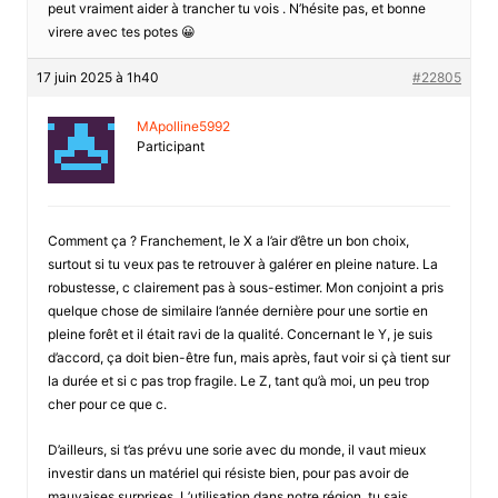
peut vraiment aider à trancher tu vois . N’hésite pas, et bonne
virere avec tes potes 😀
17 juin 2025 à 1h40
#22805
MApolline5992
Participant
Comment ça ? Franchement, le X a l’air d’être un bon choix,
surtout si tu veux pas te retrouver à galérer en pleine nature. La
robustesse, c clairement pas à sous-estimer. Mon conjoint a pris
quelque chose de similaire l’année dernière pour une sortie en
pleine forêt et il était ravi de la qualité. Concernant le Y, je suis
d’accord, ça doit bien-être fun, mais après, faut voir si çà tient sur
la durée et si c pas trop fragile. Le Z, tant qu’à moi, un peu trop
cher pour ce que c.
D’ailleurs, si t’as prévu une sorie avec du monde, il vaut mieux
investir dans un matériel qui résiste bien, pour pas avoir de
mauvaises surprises. L’utilisation dans notre région, tu sais