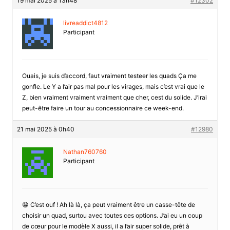
19 mai 2025 à 13h48
#12302
livreaddict4812
Participant
Ouais, je suis d’accord, faut vraiment testeer les quads Ça me
gonfle. Le Y a l’air pas mal pour les virages, mais c’est vrai que le
Z, bien vraiment vraiment vraiment que cher, cest du solide. J’irai
peut-être faire un tour au concessionnaire ce week-end.
21 mai 2025 à 0h40
#12980
Nathan760760
Participant
😀 C’est ouf ! Ah là là, ça peut vraiment être un casse-tête de
choisir un quad, surtou avec toutes ces options. J’ai eu un coup
de cœur pour le modèle X aussi, il a l’air super solide, prêt à