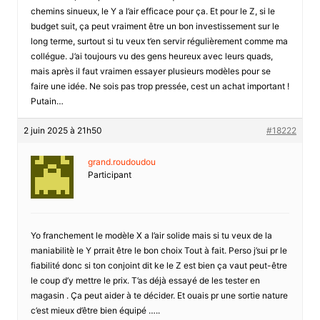
chemins sinueux, le Y a l’air efficace pour ça. Et pour le Z, si le
budget suit, ça peut vraiment être un bon investissement sur le
long terme, surtout si tu veux t’en servir régulièrement comme ma
collégue. J’ai toujours vu des gens heureux avec leurs quads,
mais après il faut vraimen essayer plusieurs modèles pour se
faire une idée. Ne sois pas trop pressée, cest un achat important !
Putain…
2 juin 2025 à 21h50
#18222
grand.roudoudou
Participant
Yo franchement le modèle X a l’air solide mais si tu veux de la
maniabilitè le Y prrait être le bon choix Tout à fait. Perso j’sui pr le
fiabilité donc si ton conjoint dit ke le Z est bien ça vaut peut-être
le coup d’y mettre le prix. T’as déjà essayé de les tester en
magasin . Ça peut aider à te décider. Et ouais pr une sortie nature
c’est mieux d’être bien équipé …..