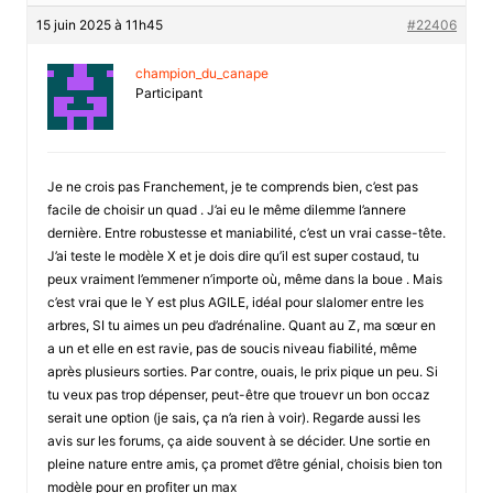
15 juin 2025 à 11h45
#22406
champion_du_canape
Participant
Je ne crois pas Franchement, je te comprends bien, c’est pas
facile de choisir un quad . J’ai eu le même dilemme l’annere
dernière. Entre robustesse et maniabilité, c’est un vrai casse-tête.
J’ai teste le modèle X et je dois dire qu’il est super costaud, tu
peux vraiment l’emmener n’importe où, même dans la boue . Mais
c’est vrai que le Y est plus AGILE, idéal pour slalomer entre les
arbres, SI tu aimes un peu d’adrénaline. Quant au Z, ma sœur en
a un et elle en est ravie, pas de soucis niveau fiabilité, même
après plusieurs sorties. Par contre, ouais, le prix pique un peu. Si
tu veux pas trop dépenser, peut-être que trouevr un bon occaz
serait une option (je sais, ça n’a rien à voir). Regarde aussi les
avis sur les forums, ça aide souvent à se décider. Une sortie en
pleine nature entre amis, ça promet d’être génial, choisis bien ton
modèle pour en profiter un max