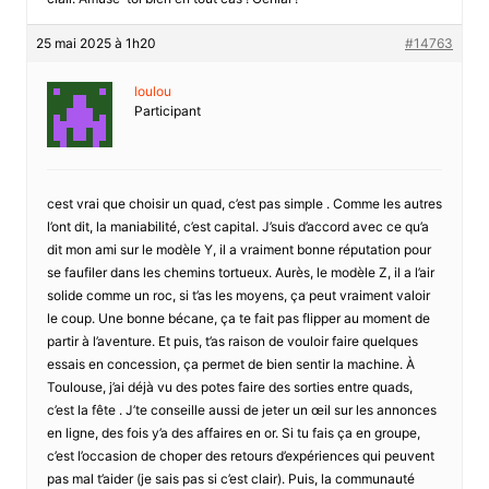
25 mai 2025 à 1h20
#14763
loulou
Participant
cest vrai que choisir un quad, c’est pas simple . Comme les autres
l’ont dit, la maniabilité, c’est capital. J’suis d’accord avec ce qu’a
dit mon ami sur le modèle Y, il a vraiment bonne réputation pour
se faufiler dans les chemins tortueux. Aurès, le modèle Z, il a l’air
solide comme un roc, si t’as les moyens, ça peut vraiment valoir
le coup. Une bonne bécane, ça te fait pas flipper au moment de
partir à l’aventure. Et puis, t’as raison de vouloir faire quelques
essais en concession, ça permet de bien sentir la machine. À
Toulouse, j’ai déjà vu des potes faire des sorties entre quads,
c’est la fête . J’te conseille aussi de jeter un œil sur les annonces
en ligne, des fois y’a des affaires en or. Si tu fais ça en groupe,
c’est l’occasion de choper des retours d’expériences qui peuvent
pas mal t’aider (je sais pas si c’est clair). Puis, la communauté