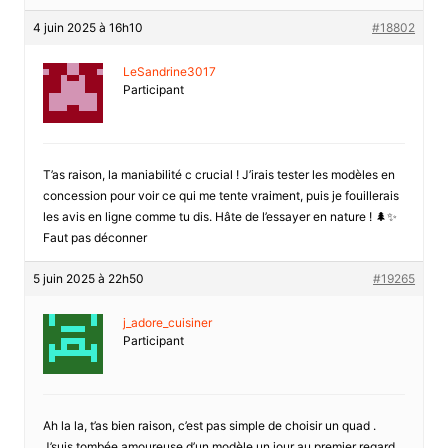
4 juin 2025 à 16h10
#18802
LeSandrine3017
Participant
T’as raison, la maniabilité c crucial ! J’irais tester les modèles en
concession pour voir ce qui me tente vraiment, puis je fouillerais
les avis en ligne comme tu dis. Hâte de l’essayer en nature ! 🌲✨
Faut pas déconner
5 juin 2025 à 22h50
#19265
j_adore_cuisiner
Participant
Ah la la, t’as bien raison, c’est pas simple de choisir un quad .
J’suis tombée amoureuse d’un modèle un jour au premier regard