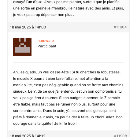
essayé l’un d’eux . J’veux pas me planter, surtout que je planifie
une sortie en pleine je m’embrouille nature avec des amis. Et puis,
je veux pas trop dépenser non plus .
18 mai 2025 à 14h00
#11904
hardware
Participant
Ah, les quads, un vrai casse-tête ! Si tu cherches la robustesse,
le mosèle X pourrait bien faire l’affaire, met attention à la
maniabilité, c’est pas négligeable quand on se frotte aux chemins
sinueux. Le Y, de ce que j’ai entendu, est un bon compromis si tu
veux pas galérer à tourner. Si ton budget le permet, le Z semble
être fiable, mais faut pas se ruiner non plus, surtout pour une
sortie entre amis. Dans le coin, y’a souvent des gens qui sont
prêts à donner leur avis, ça peut aider à faire un choix. Allez, bon
courage dans ta quête ! Je kiffe trop !
18 mai 2025 à 14h12
#11908