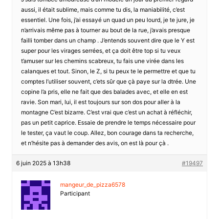
aussi, il était sublime, mais comme tu dis, la maniabilité, c’est
essentiel. Une fois, j’ai essayé un quad un peu lourd, je te jure, je
n’arrivais même pas à tourner au bout de la rue, j’avais presque
failli tomber dans un champ . J’entends souvent dire que le Y est
super pour les virages serrées, et ça doit être top si tu veux
t’amuser sur les chemins scabreux, tu fais une virée dans les
calanques et tout. Sinon, le Z, si tu peux te le permettre et que tu
comptes l’utiliser souvent, c’ets sûr que çà paye sur la dtrée. Une
copine l’a pris, elle ne fait que des balades avec, et elle en est
ravie. Son mari, lui, il est toujours sur son dos pour aller à la
montagne C’est bizarre. C’est vrai que c’est un achat à réfléchir,
pas un petit caprice. Essaie de prendre le temps nécessaire pour
le tester, ça vaut le coup. Allez, bon courage dans ta recherche,
et n’hésite pas à demander des avis, on est là pour çà .
6 juin 2025 à 13h38
#19497
mangeur_de_pizza6578
Participant