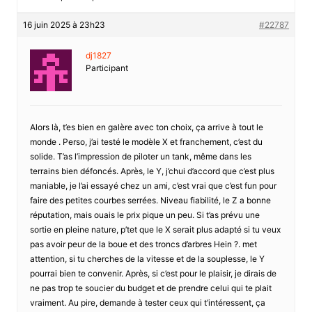
16 juin 2025 à 23h23
#22787
dj1827
Participant
Alors là, t’es bien en galère avec ton choix, ça arrive à tout le
monde . Perso, j’ai testé le modèle X et franchement, c’est du
solide. T’as l’impression de piloter un tank, même dans les
terrains bien défoncés. Après, le Y, j’chui d’accord que c’est plus
maniable, je l’ai essayé chez un ami, c’est vrai que c’est fun pour
faire des petites courbes serrées. Niveau fiabilité, le Z a bonne
réputation, mais ouais le prix pique un peu. Si t’as prévu une
sortie en pleine nature, p’tet que le X serait plus adapté si tu veux
pas avoir peur de la boue et des troncs d’arbres Hein ?. met
attention, si tu cherches de la vitesse et de la souplesse, le Y
pourrai bien te convenir. Après, si c’est pour le plaisir, je dirais de
ne pas trop te soucier du budget et de prendre celui qui te plait
vraiment. Au pire, demande à tester ceux qui t’intéressent, ça