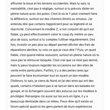
affronter la boue et les terrains accidentés. Mais tu sais, la
maniabilité, c’est pas à négliger, surtout si tu prévois d’aller en
pleine nature avec tes potes. C’est là où le Y peut vraiment faire
la différence, surtout sur des chemins étroits ou sinueux. J’ai
entendu dire que certains l’apprécient pour sa légèreté et sa
réactivité. Concernant le modèle Z, si ton conjoint dit qu’il est
fiable, ça peut effectivement valoir le coup d’y mettre un peu
plus de sous, surtout si tu comptes l’utiliser régulièrement. Des
fois, investir un peu plus au départ permet d’éviter des frais de
réparations derrière, tu vois ce que je veux dire ? Puis, un quad
fiable, c’est quand même rassurant, surtout en pleine nature où tu
veux pas te retrouver bloquée. C’est vrai que ce n’est pas donné,
mais tu peux toujours regarder les occasions sur des sites de
vente entre particuliers. Parfois, il y a des perles rares qui
peuvent te faire économiser tout en ayant un bon modèle.
D’ailleurs, tu sais, je viens du Nord, et j’ai des amis qui ont des
quads, certains n’hésitent pas à se lancer dans les balades en
groupe, et ils échangent souvent des astuces sur les modèles à
privilégier. Renseigne-toi aussi sur les avis en ligne, il y a
beaucoup d’entraide dans ce milieu. Peux-être qu’il existe un
forum spécial quad où les gens parlent de leurs expériences