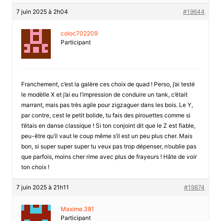
7 juin 2025 à 2h04
#19644
coloc702209
Participant
Franchement, c’est la galère ces choix de quad ! Perso, j’ai testé
le modèlle X et j’ai eu l’impression de conduire un tank, c’était
marrant, mais pas très agile pour zigzaguer dans les bois. Le Y,
par contre, cest le petit bolide, tu fais des pirouettes comme si
t’étais en danse classique ! Si ton conjoint dit que le Z est fiable,
peu-être qu’il vaut le coup même s’il est un peu plus cher. Mais
bon, si super super super tu veux pas trop dépenser, n’oublie pas
que parfois, moins cher rime avec plus de frayeurs ! Hâte de voir
ton choix !
7 juin 2025 à 21h11
#19874
Maxime.381
Participant