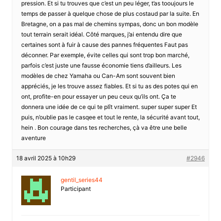
pression. Et si tu trouves que c’est un peu léger, t’as tooujours le
temps de passer à quelque chose de plus costaud par la suite. En
Bretagne, on a pas mal de chemins sympas, donc un bon modèle
tout terrain serait idéal. Côté marques, j’ai entendu dire que
certaines sont à fuir à cause des pannes fréquentes Faut pas
déconner. Par exemple, évite celles qui sont trop bon marché,
parfois c’est juste une fausse économie tiens d’ailleurs. Les
modèles de chez Yamaha ou Can-Am sont souvent bien
appréciés, je les trouve assez fiables. Et si tu as des potes qui en
ont, profite-en pour essayer un peu ceux qu’ils ont. Ça te
donnera une idée de ce qui te plît vraiment. super super super Et
puis, n’oublie pas le casqee et tout le rente, la sécurité avant tout,
hein . Bon courage dans tes recherches, çà va être une belle
aventure
18 avril 2025 à 10h29
#2946
gentil_series44
Participant