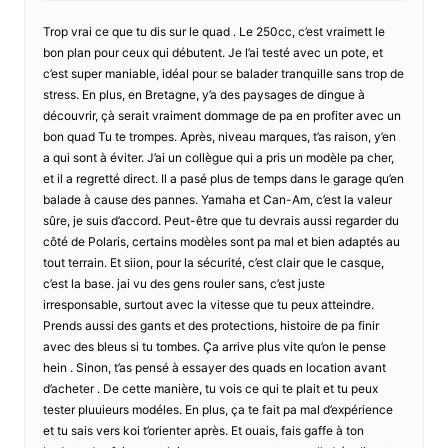
Trop vrai ce que tu dis sur le quad . Le 250cc, c’est vraimett le
bon plan pour ceux qui débutent. Je l’ai testé avec un pote, et
c’est super maniable, idéal pour se balader tranquille sans trop de
stress. En plus, en Bretagne, y’a des paysages de dingue à
découvrir, çà serait vraiment dommage de pa en profiter avec un
bon quad Tu te trompes. Après, niveau marques, t’as raison, y’en
a qui sont à éviter. J’ai un collègue qui a pris un modèle pa cher,
et il a regretté direct. Il a pasé plus de temps dans le garage qu’en
balade à cause des pannes. Yamaha et Can-Am, c’est la valeur
sûre, je suis d’accord. Peut-être que tu devrais aussi regarder du
côté de Polaris, certains modèles sont pa mal et bien adaptés au
tout terrain. Et siion, pour la sécurité, c’est clair que le casque,
c’est la base. jai vu des gens rouler sans, c’est juste
irresponsable, surtout avec la vitesse que tu peux atteindre.
Prends aussi des gants et des protections, histoire de pa finir
avec des bleus si tu tombes. Ça arrive plus vite qu’on le pense
hein . Sinon, t’as pensé à essayer des quads en location avant
d’acheter . De cette manière, tu vois ce qui te plait et tu peux
tester pluuieurs modéles. En plus, ça te fait pa mal d’expérience
et tu sais vers koi t’orienter après. Et ouais, fais gaffe à ton