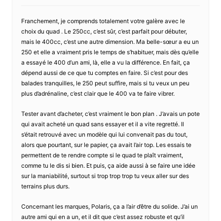
Franchement, je comprends totalement votre galère avec le
choix du quad . Le 250cc, c’est sûr, c’est parfait pour débuter,
mais le 400cc, c’est une autre dimension. Ma belle-sœur a eu un
250 et elle a vraiment pris le temps de s’habituer, mais dès qu’elle
a essayé le 400 d’un ami, là, elle a vu la différence. En fait, ça
dépend aussi de ce que tu comptes en faire. Si c’est pour des
balades tranquilles, le 250 peut suffire, mais si tu veux un peu
plus d’adrénaline, c’est clair que le 400 va te faire vibrer.
Tester avant d’acheter, c’est vraiment le bon plan . J’avais un pote
qui avait acheté un quad sans essayer et il a vite regretté. Il
s’était retrouvé avec un modèle qui lui convenait pas du tout,
alors que pourtant, sur le papier, ça avait l’air top. Les essais te
permettent de te rendre compte si le quad te plaît vraiment,
comme tu le dis si bien. Et puis, ça aide aussi à se faire une idée
sur la maniabilité, surtout si trop trop trop tu veux aller sur des
terrains plus durs.
Concernant les marques, Polaris, ça a l’air d’être du solide. J’ai un
autre ami qui en a un, et il dit que c’est assez robuste et qu’il