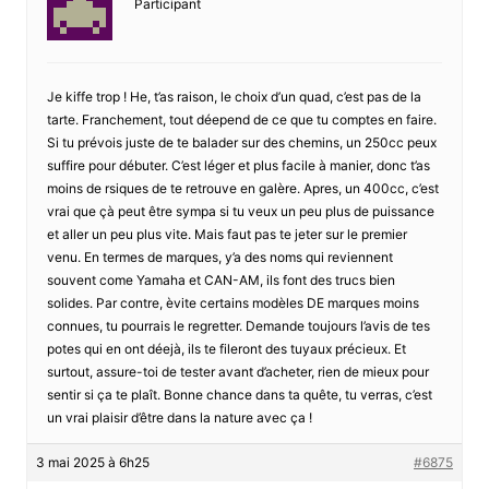
Participant
Je kiffe trop ! He, t’as raison, le choix d’un quad, c’est pas de la
tarte. Franchement, tout déepend de ce que tu comptes en faire.
Si tu prévois juste de te balader sur des chemins, un 250cc peux
suffire pour débuter. C’est léger et plus facile à manier, donc t’as
moins de rsiques de te retrouve en galère. Apres, un 400cc, c’est
vrai que çà peut être sympa si tu veux un peu plus de puissance
et aller un peu plus vite. Mais faut pas te jeter sur le premier
venu. En termes de marques, y’a des noms qui reviennent
souvent come Yamaha et CAN-AM, ils font des trucs bien
solides. Par contre, èvite certains modèles DE marques moins
connues, tu pourrais le regretter. Demande toujours l’avis de tes
potes qui en ont déejà, ils te fileront des tuyaux précieux. Et
surtout, assure-toi de tester avant d’acheter, rien de mieux pour
sentir si ça te plaît. Bonne chance dans ta quête, tu verras, c’est
un vrai plaisir d’être dans la nature avec ça !
3 mai 2025 à 6h25
#6875