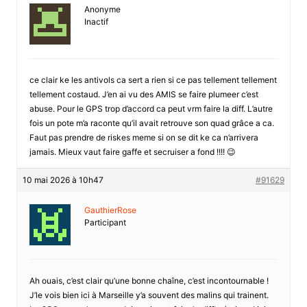
Anonyme
Inactif
ce clair ke les antivols ca sert a rien si ce pas tellement tellement
tellement costaud. J’en ai vu des AMIS se faire plumeer c’est
abuse. Pour le GPS trop d’accord ca peut vrm faire la diff. L’autre
fois un pote m’a raconte qu’il avait retrouve son quad grâce a ca.
Faut pas prendre de riskes meme si on se dit ke ca n’arrivera
jamais. Mieux vaut faire gaffe et secruiser a fond !!!! 😉
10 mai 2026 à 10h47
#91629
GauthierRose
Participant
Ah ouais, c’est clair qu’une bonne chaîne, c’est incontournable !
J’le vois bien ici à Marseille y’a souvent des malins qui trainent.