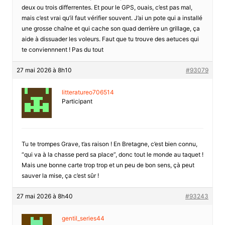
deux ou trois differrentes. Et pour le GPS, ouais, c’est pas mal,
mais c’est vrai qu’il faut vérifier souvent. J’ai un pote qui a installé
une grosse chaîne et qui cache son quad derrière un grillage, ça
aide à dissuader les voleurs. Faut que tu trouve des aetuces qui
te conviennnent ! Pas du tout
27 mai 2026 à 8h10
#93079
litteratureo706514
Participant
Tu te trompes Grave, t’as raison ! En Bretagne, c’est bien connu,
“qui va à la chasse perd sa place”, donc tout le monde au taquet !
Mais une bonne carte trop trop et un peu de bon sens, çà peut
sauver la mise, ça c’est sûr !
27 mai 2026 à 8h40
#93243
gentil_series44