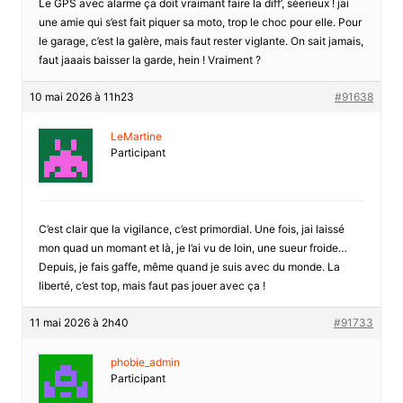
Le GPS avec alarme ça doit vraimant faire la diff’, séerieux ! jai
une amie qui s’est fait piquer sa moto, trop le choc pour elle. Pour
le garage, c’est la galère, mais faut rester viglante. On sait jamais,
faut jaaais baisser la garde, hein ! Vraiment ?
10 mai 2026 à 11h23
#91638
LeMartine
Participant
C’est clair que la vigilance, c’est primordial. Une fois, jai laissé
mon quad un momant et là, je l’ai vu de loin, une sueur froide…
Depuis, je fais gaffe, même quand je suis avec du monde. La
liberté, c’est top, mais faut pas jouer avec ça !
11 mai 2026 à 2h40
#91733
phobie_admin
Participant