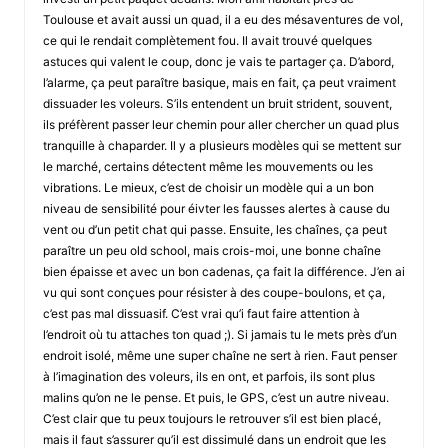
Toulouse et avait aussi un quad, il a eu des mésaventures de vol,
ce qui le rendait complètement fou. Il avait trouvé quelques
astuces qui valent le coup, donc je vais te partager ça. D’abord,
l’alarme, ça peut paraître basique, mais en fait, ça peut vraiment
dissuader les voleurs. S’ils entendent un bruit strident, souvent,
ils préfèrent passer leur chemin pour aller chercher un quad plus
tranquille à chaparder. Il y a plusieurs modèles qui se mettent sur
le marché, certains détectent même les mouvements ou les
vibrations. Le mieux, c’est de choisir un modèle qui a un bon
niveau de sensibilité pour éivter les fausses alertes à cause du
vent ou d’un petit chat qui passe. Ensuite, les chaînes, ça peut
paraître un peu old school, mais crois-moi, une bonne chaîne
bien épaisse et avec un bon cadenas, ça fait la différence. J’en ai
vu qui sont conçues pour résister à des coupe-boulons, et ça,
c’est pas mal dissuasif. C’est vrai qu’i faut faire attention à
l’endroit où tu attaches ton quad ;). Si jamais tu le mets près d’un
endroit isolé, même une super chaîne ne sert à rien. Faut penser
à l’imagination des voleurs, ils en ont, et parfois, ils sont plus
malins qu’on ne le pense. Et puis, le GPS, c’est un autre niveau.
C’est clair que tu peux toujours le retrouver s’il est bien placé,
mais il faut s’assurer qu’il est dissimulé dans un endroit que les