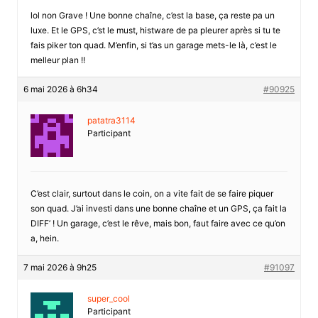
lol non Grave ! Une bonne chaîne, c’est la base, ça reste pa un
luxe. Et le GPS, c’st le must, histware de pa pleurer après si tu te
fais piker ton quad. M’enfin, si t’as un garage mets-le là, c’est le
melleur plan !!
6 mai 2026 à 6h34
#90925
patatra3114
Participant
C’est clair, surtout dans le coin, on a vite fait de se faire piquer
son quad. J’ai investi dans une bonne chaîne et un GPS, ça fait la
DIFF’ ! Un garage, c’est le rêve, mais bon, faut faire avec ce qu’on
a, hein.
7 mai 2026 à 9h25
#91097
super_cool
Participant