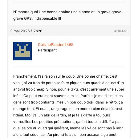
N’importe quoi Une bonne chaîne une alarme et un grave grave
grave GPS, indispensable !!!
3 mai 2026 à 7h26
#90461
CuisinePassion5465
Participant
Franchement, t’as raison sur le coup. Une bonne chaîne, c’est
vital. j’ai vu trop de potes se faire piquer leurs quads à cause d’un
antivol trop cheap. Sinon, pour le GPS, c’est carrément une super
idée ! Ça peut vraiment sauver la mise. Parfois, je me dis que les
gens sont trop confiants, mes un bon coup d’œil dans le rétro, ça
change tout. Et ouais, un garage ou un endroit bien éclairé, c’est
l’idéal. Moi, j’ai un abri de jardin, et je fais gaffe à toujours
verrouiller. Les peetites précautions, ça fait toute la diff. Y a pas
que les pro du quad qui galérent, même les vélos sont pas à l’abri,
alors faut sécuriser. Au pire, si tu as un bon assurant, ça peut