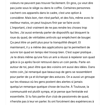
voleurs ne peuvent pas trouver facilement. En gros, ça veut dire
pas juste sous le siège ou dans le coffre. Certaines personnes
cachent ces appareils dans le cadre, c’est une option à
considérer. Mais bon, rien n’est parfait, et des fois, même avec le
meilleur matos, on peut toujours finir par se faire avoir.
L’important, c’est vraiment de ne pas rendre les choses trop
faciles. J’ai aussi entendu parler de dispositifs qui bloquent la
roue du quad, de véritables antivols qui empêchent de bouger.
Ça peut être un petit plus pour la tranquillité d’esprit. Et
maintenant, il y a même des applications qui te permettent de
suivre ton quad en temps réel trooop bien. C’est super pratique .
Je te dirais même qu’une fois un ami a réussi à repéerer son quad
grâce à ça après l’avoir retrouvé dans un coin perdu. Parle-en
autour de toi, peut-être que des voisins ont aussi des idées. Dans
notre coin, j’ai remarqué que beaucoup de gens se rassemblent
pour parler de ça et échanger des astuces. On a aussi un grroupe
sur les réseaux où les gens postent des alertes si jamais
quelqu’un remarque quelque chose de louche. À Toulouse, la
communuaté est plutôt sympa, et je pense que l’entraide est
essentielle. Si tu fais partie d’un club de passionnés de quad,
n’hersite pas à leur en parler. Ils ont forcément des expériences à