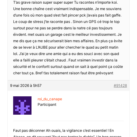
T’as grave raison super super super Tu racontes n’importe koi.
Une bonne chaîne cest vraimant indispensable. Je me souviens
d’une fois où mon quad s’est fait pincer pck j’avais pas fait gaffe.
Le coup de stress j’te raconte pas . Sinon un GPS cé trop le top
surtout pour ne pas se perdre dans la natre cé pas toujours
éivdent. met ouais un garage cest le meilleur investissement. Je
me dis que ça me sécuriserait bien mes affaires. En plus ça èvite
de se lever à L’AUBE pour aller chercher le quad au petit matin
lol. J’ai je veux dire une amie qui a eu des souci avec son quad
elle a failli pleurer c’était chaud . Faut vraimen investir dans la
sécurité et le confortt surtout quand on sait à quel point ça coûte
cher tout ça. Bref t’as totalement raison faut être prévoyant
9 mai 2026 à 5h57
#91428
roi_du_canape
Participant
Faut pas déconner Ah ouais, la vigilance c’est essentiel ! En
Alsace, on dit souvent “faut pas tenter le diable”. Un bon garage,