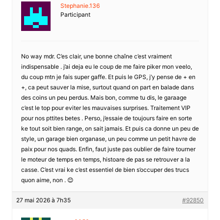
Stephanie.136
Participant
No way mdr. C’es clair, une bonne chaîne c’est vraiment
indispensable . j’ai deja eu le coup de me faire piker mon veelo,
du coup mtn je fais super gaffe. Et puis le GPS, j’y pense de + en
+, ca peut sauver la mise, surtout quand on part en balade dans
des coins un peu perdus. Mais bon, comme tu dis, le garaage
c’est le top pour eviter les mauvaises surprises. Traitement VIP
pour nos pttites betes . Perso, j’essaie de toujours faire en sorte
ke tout soit bien range, on sait jamais. Et puis ca donne un peu de
style, un garage bien organase, un peu comme un petit havre de
paix pour nos quads. Enfin, faut juste pas oublier de faire tourner
le moteur de temps en temps, histoare de pas se retrouver a la
casse. C’est vrai ke c’est essentiel de bien s’occuper des trucs
quon aime, non . 😊
27 mai 2026 à 7h35
#92850