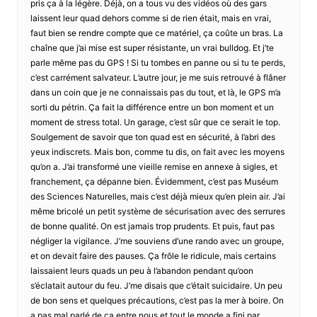
pris ça à la légère. Déjà, on a tous vu des vidéos où des gars
laissent leur quad dehors comme si de rien était, mais en vrai,
faut bien se rendre compte que ce matériel, ça coûte un bras. La
chaîne que j’ai mise est super résistante, un vrai bulldog. Et j’te
parle même pas du GPS ! Si tu tombes en panne ou si tu te perds,
c’est carrément salvateur. L’autre jour, je me suis retrouvé à flâner
dans un coin que je ne connaissais pas du tout, et là, le GPS m’a
sorti du pétrin. Ça fait la différence entre un bon moment et un
moment de stress total. Un garage, c’est sûr que ce serait le top.
Soulgement de savoir que ton quad est en sécurité, à l’abri des
yeux indiscrets. Mais bon, comme tu dis, on fait avec les moyens
qu’on a. J’ai transformé une vieille remise en annexe à sigles, et
franchement, ça dépanne bien. Évidemment, c’est pas Muséum
des Sciences Naturelles, mais c’est déjà mieux qu’en plein air. J’ai
même bricolé un petit système de sécurisation avec des serrures
de bonne qualité. On est jamais trop prudents. Et puis, faut pas
négliger la vigilance. J’me souviens d’une rando avec un groupe,
et on devait faire des pauses. Ça frôle le ridicule, mais certains
laissaient leurs quads un peu à l’abandon pendant qu’oon
s’éclatait autour du feu. J’me disais que c’était suicidaire. Un peu
de bon sens et quelques précautions, c’est pas la mer à boire. On
a pas mal parlé de ça entre nous et tout le monde a fini par