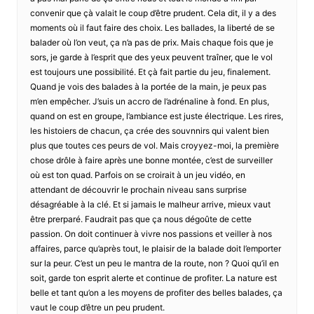
convenir que çà valait le coup d’être prudent. Cela dit, il y a des
moments où il faut faire des choix. Les ballades, la liberté de se
balader où l’on veut, ça n’a pas de prix. Mais chaque fois que je
sors, je garde à l’esprit que des yeux peuvent traîner, que le vol
est toujours une possibilité. Et çà fait partie du jeu, finalement.
Quand je vois des balades à la portée de la main, je peux pas
m’en empêcher. J’suis un accro de l’adrénaline à fond. En plus,
quand on est en groupe, l’ambiance est juste électrique. Les rires,
les histoiers de chacun, ça crée des souvnnirs qui valent bien
plus que toutes ces peurs de vol. Mais croyyez-moi, la première
chose drôle à faire après une bonne montée, c’est de surveiller
où est ton quad. Parfois on se croirait à un jeu vidéo, en
attendant de découvrir le prochain niveau sans surprise
désagréable à la clé. Et si jamais le malheur arrive, mieux vaut
être prerparé. Faudrait pas que ça nous dégoûte de cette
passion. On doit continuer à vivre nos passions et veiller à nos
affaires, parce qu’après tout, le plaisir de la balade doit l’emporter
sur la peur. C’est un peu le mantra de la route, non ? Quoi qu’il en
soit, garde ton esprit alerte et continue de profiter. La nature est
belle et tant qu’on a les moyens de profiter des belles balades, ça
vaut le coup d’être un peu prudent.