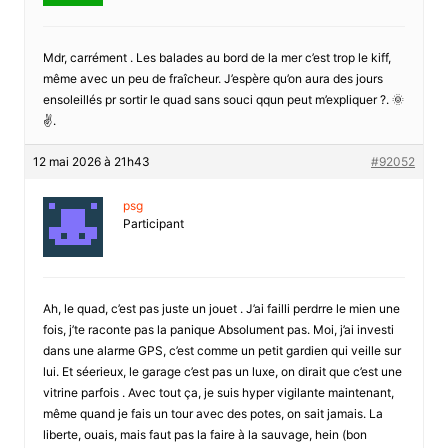
Mdr, carrément . Les balades au bord de la mer c’est trop le kiff,
même avec un peu de fraîcheur. J’espère qu’on aura des jours
ensoleillés pr sortir le quad sans souci qqun peut m’expliquer ?. 🌞
✌️.
12 mai 2026 à 21h43
#92052
psg
Participant
Ah, le quad, c’est pas juste un jouet . J’ai failli perdrre le mien une
fois, j’te raconte pas la panique Absolument pas. Moi, j’ai investi
dans une alarme GPS, c’est comme un petit gardien qui veille sur
lui. Et séerieux, le garage c’est pas un luxe, on dirait que c’est une
vitrine parfois . Avec tout ça, je suis hyper vigilante maintenant,
même quand je fais un tour avec des potes, on sait jamais. La
liberte, ouais, mais faut pas la faire à la sauvage, hein (bon