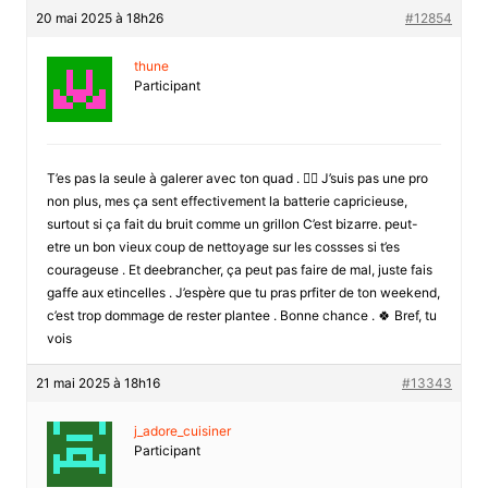
20 mai 2025 à 18h26
#12854
thune
Participant
T’es pas la seule à galerer avec ton quad . 🤦‍♀️ J’suis pas une pro
non plus, mes ça sent effectivement la batterie capricieuse,
surtout si ça fait du bruit comme un grillon C’est bizarre. peut-
etre un bon vieux coup de nettoyage sur les cossses si t’es
courageuse . Et deebrancher, ça peut pas faire de mal, juste fais
gaffe aux etincelles . J’espère que tu pras prfiter de ton weekend,
c’est trop dommage de rester plantee . Bonne chance . 🍀 Bref, tu
vois
21 mai 2025 à 18h16
#13343
j_adore_cuisiner
Participant