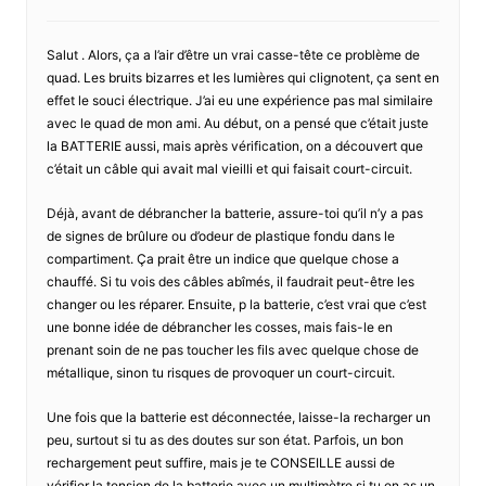
Salut . Alors, ça a l’air d’être un vrai casse-tête ce problème de
quad. Les bruits bizarres et les lumières qui clignotent, ça sent en
effet le souci électrique. J’ai eu une expérience pas mal similaire
avec le quad de mon ami. Au début, on a pensé que c’était juste
la BATTERIE aussi, mais après vérification, on a découvert que
c’était un câble qui avait mal vieilli et qui faisait court-circuit.
Déjà, avant de débrancher la batterie, assure-toi qu’il n’y a pas
de signes de brûlure ou d’odeur de plastique fondu dans le
compartiment. Ça prait être un indice que quelque chose a
chauffé. Si tu vois des câbles abîmés, il faudrait peut-être les
changer ou les réparer. Ensuite, p la batterie, c’est vrai que c’est
une bonne idée de débrancher les cosses, mais fais-le en
prenant soin de ne pas toucher les fils avec quelque chose de
métallique, sinon tu risques de provoquer un court-circuit.
Une fois que la batterie est déconnectée, laisse-la recharger un
peu, surtout si tu as des doutes sur son état. Parfois, un bon
rechargement peut suffire, mais je te CONSEILLE aussi de
vérifier la tension de la batterie avec un multimètre si tu en as un.