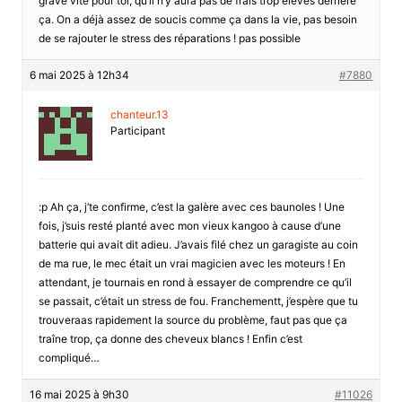
grave vite pour toi, qu’il n’y aura pas de frais trop élevés derriere
ça. On a déjà assez de soucis comme ça dans la vie, pas besoin
de se rajouter le stress des réparations ! pas possible
6 mai 2025 à 12h34
#7880
chanteur.13
Participant
:p Ah ça, j’te confirme, c’est la galère avec ces baunoles ! Une
fois, j’suis resté planté avec mon vieux kangoo à cause d’une
batterie qui avait dit adieu. J’avais filé chez un garagiste au coin
de ma rue, le mec était un vrai magicien avec les moteurs ! En
attendant, je tournais en rond à essayer de comprendre ce qu’il
se passait, c’était un stress de fou. Franchementt, j’espère que tu
trouveraas rapidement la source du problème, faut pas que ça
traîne trop, ça donne des cheveux blancs ! Enfin c’est
compliqué…
16 mai 2025 à 9h30
#11026