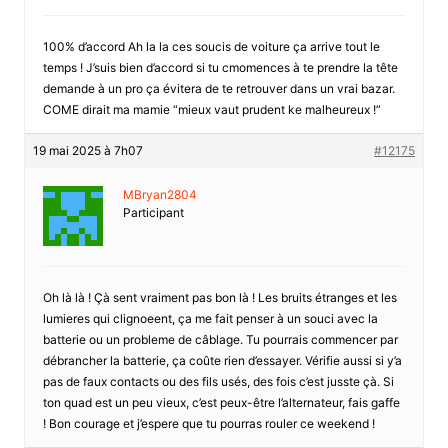
100% d’accord Ah la la ces soucis de voiture ça arrive tout le
temps ! J’suis bien d’accord si tu cmomences à te prendre la tête
demande à un pro ça évitera de te retrouver dans un vrai bazar.
COME dirait ma mamie “mieux vaut prudent ke malheureux !”
19 mai 2025 à 7h07
#12175
MBryan2804
Participant
Oh là là ! Çà sent vraiment pas bon là ! Les bruits étranges et les
lumieres qui clignoeent, ça me fait penser à un souci avec la
batterie ou un probleme de câblage. Tu pourrais commencer par
débrancher la batterie, ça coûte rien d’essayer. Vérifie aussi si y’a
pas de faux contacts ou des fils usés, des fois c’est jusste çà. Si
ton quad est un peu vieux, c’est peux-être l’alternateur, fais gaffe
! Bon courage et j’espere que tu pourras rouler ce weekend !