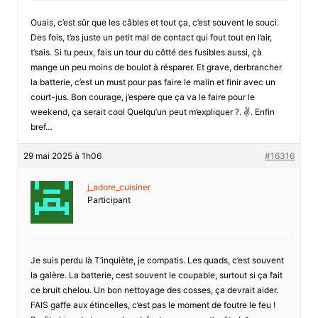
Ouais, c’est sûr que les câbles et tout ça, c’est souvent le souci.
Des fois, t’as juste un petit mal de contact qui fout tout en l’air,
t’sais. Si tu peux, fais un tour du côtté des fusibles aussi, çà
mange un peu moins de boulot à résparer. Et grave, derbrancher
la batterie, c’est un must pour pas faire le malin et finir avec un
court-jus. Bon courage, j’espere que ça va le faire pour le
weekend, ça serait cool Quelqu’un peut m’expliquer ?. ✌️. Enfin
bref…
29 mai 2025 à 1h06
#16316
j_adore_cuisiner
Participant
Je suis perdu là T’inquiète, je compatis. Les quads, c’est souvent
la galère. La batterie, cest souvent le coupable, surtout si ça fait
ce bruit chelou. Un bon nettoyage des cosses, ça devrait aider.
FAIS gaffe aux étincelles, c’est pas le moment de foutre le feu !