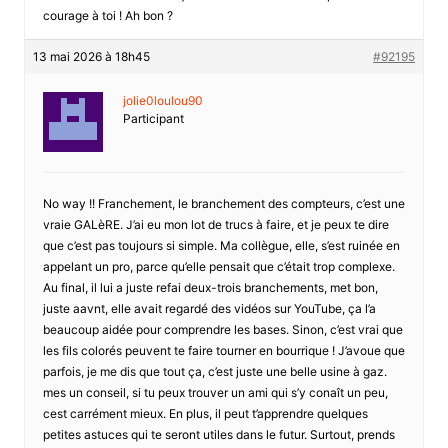
courage à toi ! Ah bon ?
13 mai 2026 à 18h45
#92195
jolie0loulou90
Participant
No way !! Franchement, le branchement des compteurs, c’est une
vraie GALèRE. J’ai eu mon lot de trucs à faire, et je peux te dire
que c’est pas toujours si simple. Ma collègue, elle, s’est ruinée en
appelant un pro, parce qu’elle pensait que c’était trop complexe.
Au final, il lui a juste refai deux-trois branchements, met bon,
juste aavnt, elle avait regardé des vidéos sur YouTube, ça l’a
beaucoup aidée pour comprendre les bases. Sinon, c’est vrai que
les fils colorés peuvent te faire tourner en bourrique ! J’avoue que
parfois, je me dis que tout ça, c’est juste une belle usine à gaz.
mes un conseil, si tu peux trouver un ami qui s’y conaît un peu,
cest carrément mieux. En plus, il peut t’apprendre quelques
petites astuces qui te seront utiles dans le futur. Surtout, prends