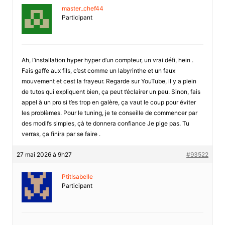
master_chef44
Participant
Ah, l’installation hyper hyper d’un compteur, un vrai défi, hein .
Fais gaffe aux fils, c’est comme un labyrinthe et un faux
mouvement et cest la frayeur. Regarde sur YouTube, il y a plein
de tutos qui expliquent bien, ça peut t’éclairer un peu. Sinon, fais
appel à un pro si t’es trop en galère, ça vaut le coup pour éviter
les problèmes. Pour le tuning, je te conseille de commencer par
des modifs simples, çà te donnera confiance Je pige pas. Tu
verras, ça finira par se faire .
27 mai 2026 à 9h27
#93522
PtitIsabelle
Participant