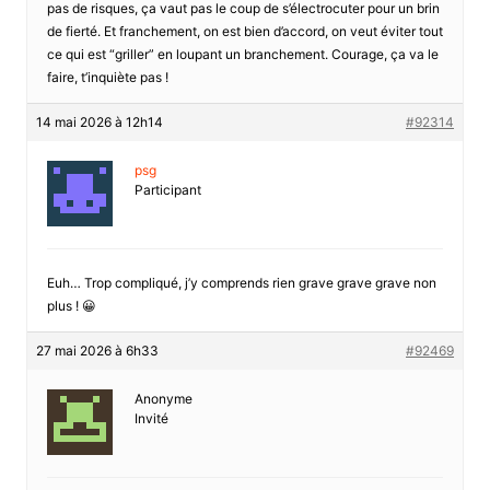
pas de risques, ça vaut pas le coup de s’électrocuter pour un brin
de fierté. Et franchement, on est bien d’accord, on veut éviter tout
ce qui est “griller” en loupant un branchement. Courage, ça va le
faire, t’inquiète pas !
14 mai 2026 à 12h14
#92314
psg
Participant
Euh… Trop compliqué, j’y comprends rien grave grave grave non
plus ! 😀
27 mai 2026 à 6h33
#92469
Anonyme
Invité