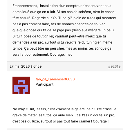
Franchemment, l’installation d’un compteur c’est souvent plus
compliqué que ça en a l’air. Si t’as pas de schéma, c’est le casse-
tête assuré. Regarde sur YouTube, y’à plein de tutos qui montrent
pas à pas coment faire, t’as de bonnes chances de touver
quelque chose qui t’aide Je pige pas (désolé je m’égare un peu).
Si tu flippes de tout griller, vaudrait peut-être mieux que tu
demandes à un pro, surtout si tu veux faire du tuning en même
temps. Ça peut être un peu cher, mes au moins t’es sûr que ça
sera fait correctement. Courage, mec
27 mai 2026 à 6h59
#92619
fan_de_camembert6630
Participant
No way !! Ouf, les fils, c’est vraiment la galère, hein ! J’te crnseille
grave de mater les tutos, ça aide bien. Et si t’as un doute, un pro,
c’est pas du luxe, surtout pr pas tout faire cramer ! Courage !