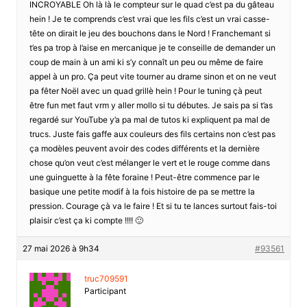
INCROYABLE Oh là là le compteur sur le quad c’est pa du gâteau
hein ! Je te comprends c’est vrai que les fils c’est un vrai casse-
tête on dirait le jeu des bouchons dans le Nord ! Franchemant si
t’es pa trop à l’aise en mercanique je te conseille de demander un
coup de main à un ami ki s’y connaît un peu ou même de faire
appel à un pro. Ça peut vite tourner au drame sinon et on ne veut
pa fêter Noël avec un quad grillè hein ! Pour le tuning çà peut
être fun met faut vrm y aller mollo si tu débutes. Je sais pa si t’as
regardé sur YouTube y’a pa mal de tutos ki expliquent pa mal de
trucs. Juste fais gaffe aux couleurs des fils certains non c’est pas
ça modèles peuvent avoir des codes différents et la dernière
chose qu’on veut c’est mélanger le vert et le rouge comme dans
une guinguette à la fête foraine ! Peut-être commence par le
basique une petite modif à la fois histoire de pa se mettre la
pression. Courage çà va le faire ! Et si tu te lances surtout fais-toi
plaisir c’est ça ki compte !!!! 🙂
27 mai 2026 à 9h34
#93561
truc709591
Participant