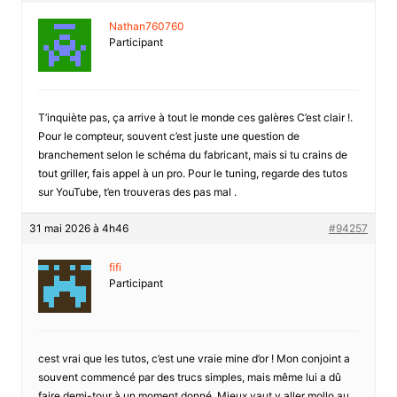
Nathan760760
Participant
T’inquiète pas, ça arrive à tout le monde ces galères C’est clair !.
Pour le compteur, souvent c’est juste une question de
branchement selon le schéma du fabricant, mais si tu crains de
tout griller, fais appel à un pro. Pour le tuning, regarde des tutos
sur YouTube, t’en trouveras des pas mal .
31 mai 2026 à 4h46
#94257
fifi
Participant
cest vrai que les tutos, c’est une vraie mine d’or ! Mon conjoint a
souvent commencé par des trucs simples, mais même lui a dû
faire demi-tour à un moment donné. Mieux vaut y aller mollo au