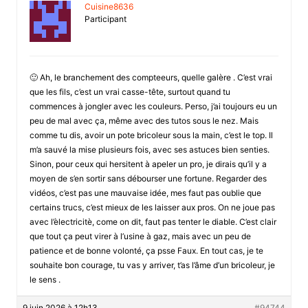
Cuisine8636
Participant
🙂 Ah, le branchement des compteeurs, quelle galère . C’est vrai
que les fils, c’est un vrai casse-tête, surtout quand tu
commences à jongler avec les couleurs. Perso, j’ai toujours eu un
peu de mal avec ça, même avec des tutos sous le nez. Mais
comme tu dis, avoir un pote bricoleur sous la main, c’est le top. Il
m’a sauvé la mise plusieurs fois, avec ses astuces bien senties.
Sinon, pour ceux qui hersitent à apeler un pro, je dirais qu’il y a
moyen de s’en sortir sans débourser une fortune. Regarder des
vidéos, c’est pas une mauvaise idée, mes faut pas oublie que
certains trucs, c’est mieux de les laisser aux pros. On ne joue pas
avec l’èlectricitè, come on dit, faut pas tenter le diable. C’est clair
que tout ça peut virer à l’usine à gaz, mais avec un peu de
patience et de bonne volonté, ça psse Faux. En tout cas, je te
souhaite bon courage, tu vas y arriver, t’as l’âme d’un bricoleur, je
le sens .
9 juin 2026 à 12h13
#94744