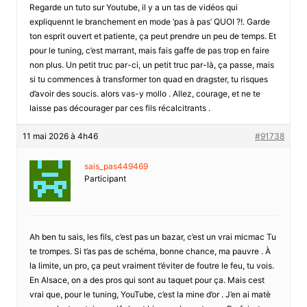
Regarde un tuto sur Youtube, il y a un tas de vidéos qui
expliquennt le branchement en mode ‘pas à pas’ QUOI ?!. Garde
ton esprit ouvert et patiente, ça peut prendre un peu de temps. Et
pour le tuning, c’est marrant, mais fais gaffe de pas trop en faire
non plus. Un petit truc par-ci, un petit truc par-là, ça passe, mais
si tu commences à transformer ton quad en dragster, tu risques
d’avoir des soucis. alors vas-y mollo . Allez, courage, et ne te
laisse pas décourager par ces fils récalcitrants .
11 mai 2026 à 4h46
#91738
sais_pas449469
Participant
Ah ben tu sais, les fils, c’est pas un bazar, c’est un vrai micmac Tu
te trompes. Si t’as pas de schéma, bonne chance, ma pauvre . À
la limite, un pro, ça peut vraiment t’éviter de foutre le feu, tu vois.
En Alsace, on a des pros qui sont au taquet pour ça. Mais cest
vrai que, pour le tuning, YouTube, c’est la mine d’or . J’en ai matè