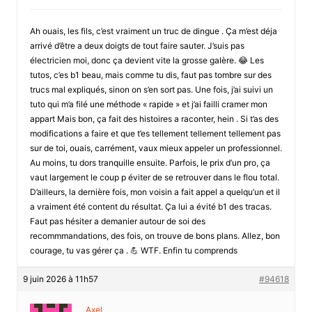
Ah ouais, les fils, c’est vraiment un truc de dingue . Ça m’est déja
arrivé d’être a deux doigts de tout faire sauter. J’suis pas
électricien moi, donc ça devient vite la grosse galère. 😂 Les
tutos, c’es b1 beau, mais comme tu dis, faut pas tombre sur des
trucs mal expliqués, sinon on s’en sort pas. Une fois, j’ai suivi un
tuto qui m’a filé une méthode « rapide » et j’ai failli cramer mon
appart Mais bon, ça fait des histoires a raconter, hein . Si t’as des
modifications a faire et que t’es tellement tellement tellement pas
sur de toi, ouais, carrément, vaux mieux appeler un professionnel.
Au moins, tu dors tranquille ensuite. Parfois, le prix d’un pro, ça
vaut largement le coup p éviter de se retrouver dans le flou total.
D’ailleurs, la dernière fois, mon voisin a fait appel a quelqu’un et il
a vraiment été content du résultat. Ça lui a évité b1 des tracas.
Faut pas hésiter a demanier autour de soi des
recommmandations, des fois, on trouve de bons plans. Allez, bon
courage, tu vas gérer ça . 💪 WTF. Enfin tu comprends
9 juin 2026 à 11h57
#94618
Axel