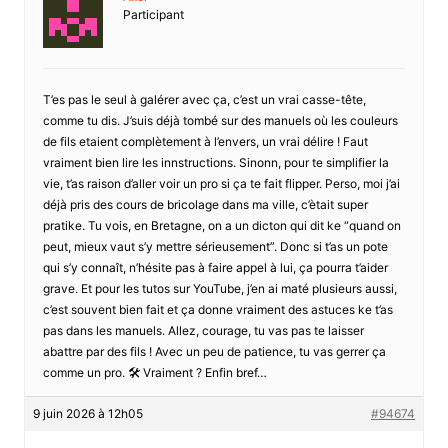
Participant
T’es pas le seul à galérer avec ça, c’est un vrai casse-tête,
comme tu dis. J’suis déjà tombé sur des manuels où les couleurs
de fils etaient complètement à l’envers, un vrai délire ! Faut
vraiment bien lire les innstructions. Sinonn, pour te simplifier la
vie, t’as raison d’aller voir un pro si ça te fait flipper. Perso, moi j’ai
déjà pris des cours de bricolage dans ma ville, c’ètait super
pratike. Tu vois, en Bretagne, on a un dicton qui dit ke “quand on
peut, mieux vaut s’y mettre sérieusement”. Donc si t’as un pote
qui s’y connaît, n’hésite pas à faire appel à lui, ça pourra t’aider
grave. Et pour les tutos sur YouTube, j’en ai maté plusieurs aussi,
c’est souvent bien fait et ça donne vraiment des astuces ke t’as
pas dans les manuels. Allez, courage, tu vas pas te laisser
abattre par des fils ! Avec un peu de patience, tu vas gerrer ça
comme un pro. 🛠️ Vraiment ? Enfin bref…
9 juin 2026 à 12h05
#94674