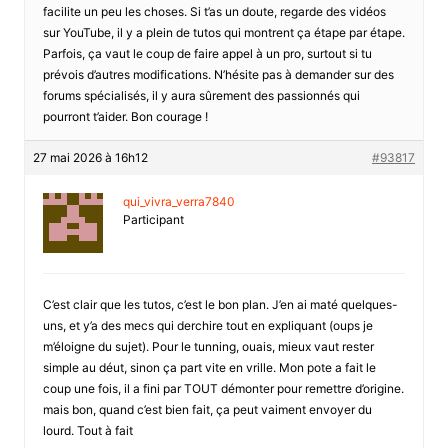
facilite un peu les choses. Si t’as un doute, regarde des vidéos
sur YouTube, il y a plein de tutos qui montrent ça étape par étape.
Parfois, ça vaut le coup de faire appel à un pro, surtout si tu
prévois d’autres modifications. N’hésite pas à demander sur des
forums spécialisés, il y aura sûrement des passionnés qui
pourront t’aider. Bon courage !
27 mai 2026 à 16h12
#93817
qui_vivra_verra7840
Participant
C’est clair que les tutos, c’est le bon plan. J’en ai maté quelques-
uns, et y’a des mecs qui derchire tout en expliquant (oups je
m’éloigne du sujet). Pour le tunning, ouais, mieux vaut rester
simple au déut, sinon ça part vite en vrille. Mon pote a fait le
coup une fois, il a fini par TOUT démonter pour remettre d’origine.
mais bon, quand c’est bien fait, ça peut vaiment envoyer du
lourd. Tout à fait