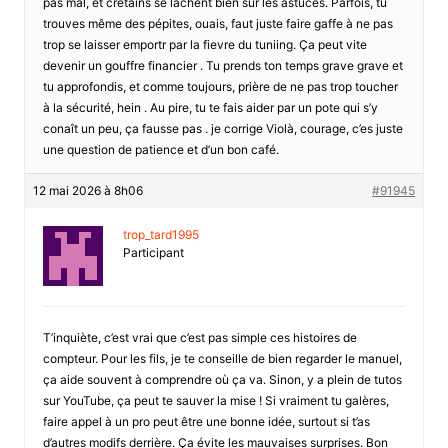
pas mal, et cretains se lâchent bien sur les astuces. Parfois, tu
trouves même des pépites, ouais, faut juste faire gaffe à ne pas
trop se laisser emportr par la fievre du tuniing. Ça peut vite
devenir un gouffre financier . Tu prends ton temps grave grave et
tu approfondis, et comme toujours, prière de ne pas trop toucher
à la sécurité, hein . Au pire, tu te fais aider par un pote qui s’y
conaît un peu, ça fausse pas . je corrige Violà, courage, c’es juste
une question de patience et d’un bon café.
12 mai 2026 à 8h06
#91945
trop_tard1995
Participant
T’inquiète, c’est vrai que c’est pas simple ces histoires de
compteur. Pour les fils, je te conseille de bien regarder le manuel,
ça aide souvent à comprendre où ça va. Sinon, y a plein de tutos
sur YouTube, ça peut te sauver la mise ! Si vraiment tu galères,
faire appel à un pro peut être une bonne idée, surtout si t’as
d’autres modifs derrière. Ça évite les mauvaises surprises. Bon