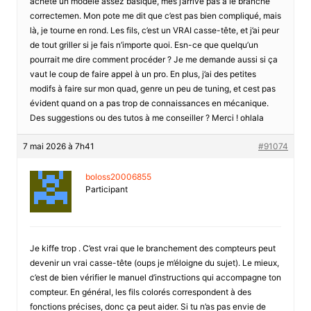
acheté un modèle assez basique, mes j’arrive pas à le branche
correctemen. Mon pote me dit que c’est pas bien compliqué, mais
là, je tourne en rond. Les fils, c’est un VRAI casse-tête, et j’ai peur
de tout griller si je fais n’importe quoi. Esn-ce que quelqu’un
pourrait me dire comment procéder ? Je me demande aussi si ça
vaut le coup de faire appel à un pro. En plus, j’ai des petites
modifs à faire sur mon quad, genre un peu de tuning, et cest pas
évident quand on a pas trop de connaissances en mécanique.
Des suggestions ou des tutos à me conseiller ? Merci ! ohlala
7 mai 2026 à 7h41
#91074
boloss20006855
Participant
Je kiffe trop . C’est vrai que le branchement des compteurs peut
devenir un vrai casse-tête (oups je m’éloigne du sujet). Le mieux,
c’est de bien vérifier le manuel d’instructions qui accompagne ton
compteur. En général, les fils colorés correspondent à des
fonctions précises, donc ça peut aider. Si tu n’as pas envie de