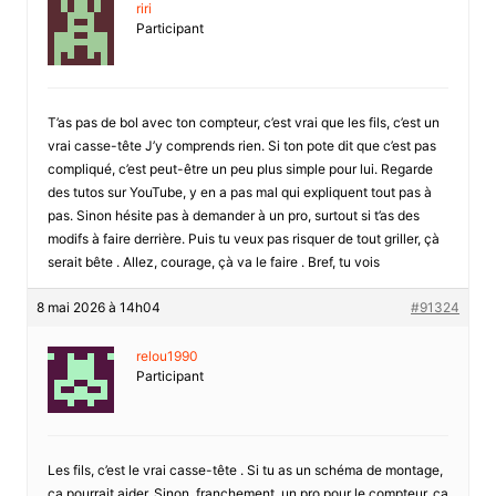
riri
Participant
T’as pas de bol avec ton compteur, c’est vrai que les fils, c’est un
vrai casse-tête J’y comprends rien. Si ton pote dit que c’est pas
compliqué, c’est peut-être un peu plus simple pour lui. Regarde
des tutos sur YouTube, y en a pas mal qui expliquent tout pas à
pas. Sinon hésite pas à demander à un pro, surtout si t’as des
modifs à faire derrière. Puis tu veux pas risquer de tout griller, çà
serait bête . Allez, courage, çà va le faire . Bref, tu vois
8 mai 2026 à 14h04
#91324
relou1990
Participant
Les fils, c’est le vrai casse-tête . Si tu as un schéma de montage,
ça pourrait aider. Sinon, franchement, un pro pour le compteur, ça