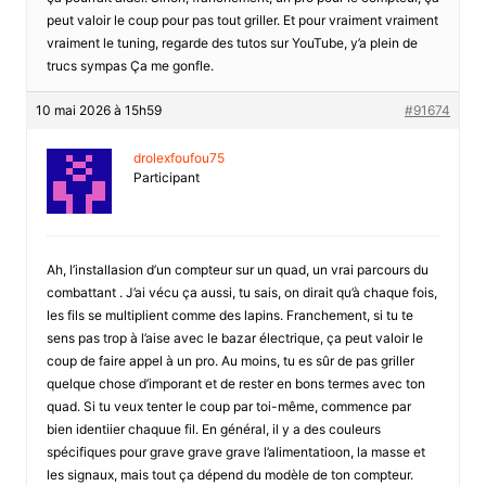
peut valoir le coup pour pas tout griller. Et pour vraiment vraiment
vraiment le tuning, regarde des tutos sur YouTube, y’a plein de
trucs sympas Ça me gonfle.
10 mai 2026 à 15h59
#91674
drolexfoufou75
Participant
Ah, l’installasion d’un compteur sur un quad, un vrai parcours du
combattant . J’ai vécu ça aussi, tu sais, on dirait qu’à chaque fois,
les fils se multiplient comme des lapins. Franchement, si tu te
sens pas trop à l’aise avec le bazar électrique, ça peut valoir le
coup de faire appel à un pro. Au moins, tu es sûr de pas griller
quelque chose d’imporant et de rester en bons termes avec ton
quad. Si tu veux tenter le coup par toi-même, commence par
bien identiier chaquue fil. En général, il y a des couleurs
spécifiques pour grave grave grave l’alimentatioon, la masse et
les signaux, mais tout ça dépend du modèle de ton compteur.