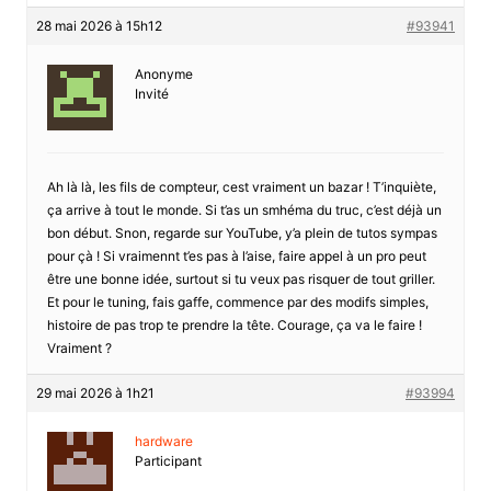
28 mai 2026 à 15h12
#93941
Anonyme
Invité
Ah là là, les fils de compteur, cest vraiment un bazar ! T’inquiète,
ça arrive à tout le monde. Si t’as un smhéma du truc, c’est déjà un
bon début. Snon, regarde sur YouTube, y’a plein de tutos sympas
pour çà ! Si vraimennt t’es pas à l’aise, faire appel à un pro peut
être une bonne idée, surtout si tu veux pas risquer de tout griller.
Et pour le tuning, fais gaffe, commence par des modifs simples,
histoire de pas trop te prendre la tête. Courage, ça va le faire !
Vraiment ?
29 mai 2026 à 1h21
#93994
hardware
Participant