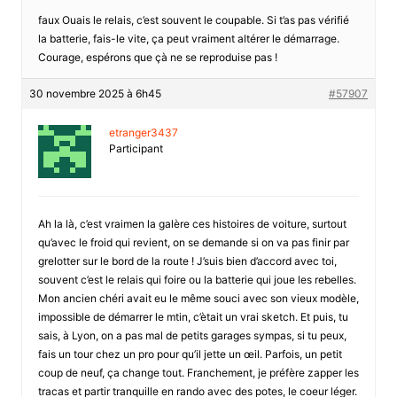
faux Ouais le relais, c’est souvent le coupable. Si t’as pas vérifié
la batterie, fais-le vite, ça peut vraiment altérer le démarrage.
Courage, espérons que çà ne se reproduise pas !
30 novembre 2025 à 6h45
#57907
etranger3437
Participant
Ah la là, c’est vraimen la galère ces histoires de voiture, surtout
qu’avec le froid qui revient, on se demande si on va pas finir par
grelotter sur le bord de la route ! J’suis bien d’accord avec toi,
souvent c’est le relais qui foire ou la batterie qui joue les rebelles.
Mon ancien chéri avait eu le même souci avec son vieux modèle,
impossible de démarrer le mtin, c’ètait un vrai sketch. Et puis, tu
sais, à Lyon, on a pas mal de petits garages sympas, si tu peux,
fais un tour chez un pro pour qu’il jette un œil. Parfois, un petit
coup de neuf, ça change tout. Franchement, je préfère zapper les
tracas et partir tranquille en rando avec des potes, le coeur léger.