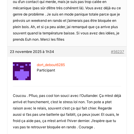
ou d’un contact qui merde, mais je suis pas trop calée en
mécanique (pas sûr d’être très cohérent là). Vous avez déjà eu ce
genre de problème . Je suis en mode panique totale parce que je
prévois un weekend en rando et j’aimerais pas être bloquée en
plein bois. Ah, et si ça peu aider, jai remarqué que ça arrive plus
souvent quand la température baisse. Si vous avez des idées, je
prends Euh non. Merci les filles
23 novembre 2025 à 1h34
#56237
dort_debout6285
Participant
Coucou . Pfiuo, pas cool ton souci avec l’Outlander. Ça m’est déjà
arrivé et franchement, c’est le stress lol non. Ton pote a ptet
raison avec le relais, souvent c’est ça qui fait chier. Regarde
aussi si t’as pas une batterie qui faiblit, ça peux jouer. Et ouais, le
froid ça aide pas, ça m’est arrivé l’hiver dernier. J’espère que tu
vas pas te retrouver bloquée en rando . Courage .