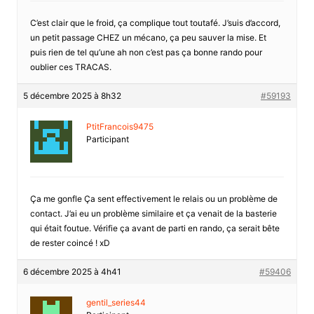
C’est clair que le froid, ça complique tout toutafé. J’suis d’accord,
un petit passage CHEZ un mécano, ça peu sauver la mise. Et
puis rien de tel qu’une ah non c’est pas ça bonne rando pour
oublier ces TRACAS.
5 décembre 2025 à 8h32
#59193
PtitFrancois9475
Participant
Ça me gonfle Ça sent effectivement le relais ou un problème de
contact. J’ai eu un problème similaire et ça venait de la basterie
qui était foutue. Vérifie ça avant de parti en rando, ça serait bête
de rester coincé ! xD
6 décembre 2025 à 4h41
#59406
gentil_series44