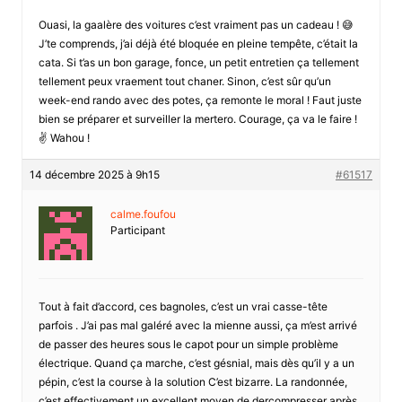
Ouasi, la gaalère des voitures c’est vraiment pas un cadeau ! 😅
J’te comprends, j’ai déjà été bloquée en pleine tempête, c’était la
cata. Si t’as un bon garage, fonce, un petit entretien ça tellement
tellement peux vraement tout chaner. Sinon, c’est sûr qu’un
week-end rando avec des potes, ça remonte le moral ! Faut juste
bien se préparer et surveiller la mertero. Courage, ça va le faire !
✌️ Wahou !
14 décembre 2025 à 9h15
#61517
calme.foufou
Participant
Tout à fait d’accord, ces bagnoles, c’est un vrai casse-tête
parfois . J’ai pas mal galéré avec la mienne aussi, ça m’est arrivé
de passer des heures sous le capot pour un simple problème
électrique. Quand ça marche, c’est gésnial, mais dès qu’il y a un
pépin, c’est la course à la solution C’est bizarre. La randonnée,
c’est effectivement un excellent moyen de dercompresser après