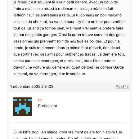
le relais, c’est souvent le vilain petit canard. Avec un coup de
frein à main, on a réussi à redémarrer, mais ça m’a bien fait
réfléchir sur les entretiens à faire. Si tu connais un bon mécano
pas loin de chez toi, ça vaut le coup d’y faire un tour pour vérifier
tout ça. Quand ça tombe bien, vraiment vraiment je préfère faire
le tour des petits garages. C’est là qu’on trouve souvent des gens
passionnés qui prennent soin de nos fidèles bolides. Et pour la
rando, je suis totalement dans le même état d’esprit, rien de tel
que sortir avec des amis pour oublier ces tracas. La dernière fois,
on est partis en montagne, et crois-moi, j’etais bien content
d’avoir une voiture qui démare au quart de tour ! je corrige Garde
le moral, ça va s’arranger, je te le souhaite.
1 décembre 2025 à 8h38
#58175
fifi
Participant
:3 Je kiffe trop ! Ah mince, c’est vraiment galère ton histoire ! Je
vois trop bien de quoi tu parles. Ça m’est déjà arrivé avec ma