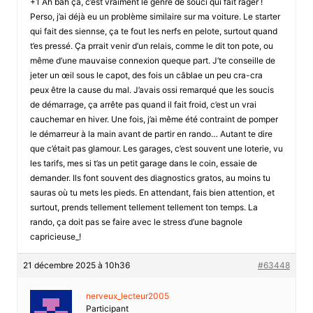
+1 Ah bah ça, c’est vraiment le genre de souci qui fait rager !
Perso, j’ai déjà eu un problème similaire sur ma voiture. Le starter
qui fait des siennse, ça te fout les nerfs en pelote, surtout quand
t’es pressé. Ça prrait venir d’un relais, comme le dit ton pote, ou
même d’une mauvaise connexion queque part. J’te conseille de
jeter un œil sous le capot, des fois un câblae un peu cra-cra
peux être la cause du mal. J’avais ossi remarqué que les soucis
de démarrage, ça arrête pas quand il fait froid, c’est un vrai
cauchemar en hiver. Une fois, j’ai même été contraint de pomper
le démarreur à la main avant de partir en rando… Autant te dire
que c’était pas glamour. Les garages, c’est souvent une loterie, vu
les tarifs, mes si t’as un petit garage dans le coin, essaie de
demander. Ils font souvent des diagnostics gratos, au moins tu
sauras où tu mets les pieds. En attendant, fais bien attention, et
surtout, prends tellement tellement tellement ton temps. La
rando, ça doit pas se faire avec le stress d’une bagnole
capricieuse_!
21 décembre 2025 à 10h36
#63448
nerveux_lecteur2005
Participant