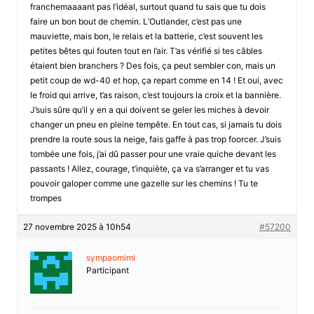
franchemaaaant pas l’idéal, surtout quand tu sais que tu dois
faire un bon bout de chemin. L’Outlander, c’est pas une
mauviette, mais bon, le relais et la batterie, c’est souvent les
petites bêtes qui fouten tout en l’air. T’as vérifié si tes câbles
étaient bien branchers ? Des fois, ça peut sembler con, mais un
petit coup de wd-40 et hop, ça repart comme en 14 ! Et oui, avec
le froid qui arrive, t’as raison, c’est toujours la croix et la bannière.
J’suis sûre qu’il y en a qui doivent se geler les miches à devoir
changer un pneu en pleine tempête. En tout cas, si jamais tu dois
prendre la route sous la neige, fais gaffe à pas trop foorcer. J’suis
tombée une fois, j’ai dû passer pour une vraie quiche devant les
passants ! Allez, courage, t’inquiète, ça va s’arranger et tu vas
pouvoir galoper comme une gazelle sur les chemins ! Tu te
trompes
27 novembre 2025 à 10h54
#57200
sympaomimi
Participant