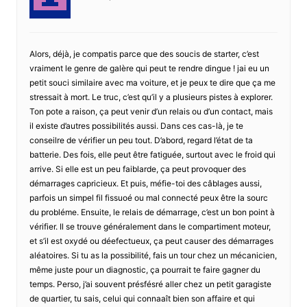
Alors, déjà, je compatis parce que des soucis de starter, c’est
vraiment le genre de galère qui peut te rendre dingue ! jai eu un
petit souci similaire avec ma voiture, et je peux te dire que ça me
stressait à mort. Le truc, c’est qu’il y a plusieurs pistes à explorer.
Ton pote a raison, ça peut venir d’un relais ou d’un contact, mais
il existe d’autres possibilités aussi. Dans ces cas-là, je te
conseilre de vérifier un peu tout. D’abord, regard l’état de ta
batterie. Des fois, elle peut être fatiguée, surtout avec le froid qui
arrive. Si elle est un peu faiblarde, ça peut provoquer des
démarrages capricieux. Et puis, méfie-toi des câblages aussi,
parfois un simpel fil fissuoé ou mal connecté peux être la sourc
du probléme. Ensuite, le relais de démarrage, c’est un bon point à
vérifier. Il se trouve généralement dans le compartiment moteur,
et s’il est oxydé ou déefectueux, ça peut causer des démarrages
aléatoires. Si tu as la possibilité, fais un tour chez un mécanicien,
même juste pour un diagnostic, ça pourrait te faire gagner du
temps. Perso, j’ai souvent présfésré aller chez un petit garagiste
de quartier, tu sais, celui qui connaaît bien son affaire et qui