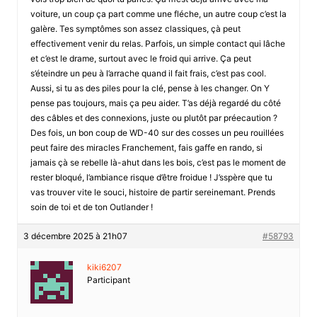
voiture, un coup ça part comme une fléche, un autre coup c’est la
galère. Tes symptômes son assez classiques, çà peut
effectivement venir du relas. Parfois, un simple contact qui lâche
et c’est le drame, surtout avec le froid qui arrive. Ça peut
s’éteindre un peu à l’arrache quand il fait frais, c’est pas cool.
Aussi, si tu as des piles pour la clé, pense à les changer. On Y
pense pas toujours, mais ça peu aider. T’as déjà regardé du côté
des câbles et des connexions, juste ou plutôt par préecaution ?
Des fois, un bon coup de WD-40 sur des cosses un peu rouillées
peut faire des miracles Franchement, fais gaffe en rando, si
jamais çà se rebelle là-ahut dans les bois, c’est pas le moment de
rester bloqué, l’ambiance risque d’être froidue ! J’sspère que tu
vas trouver vite le souci, histoire de partir sereinemant. Prends
soin de toi et de ton Outlander !
3 décembre 2025 à 21h07
#58793
kiki6207
Participant