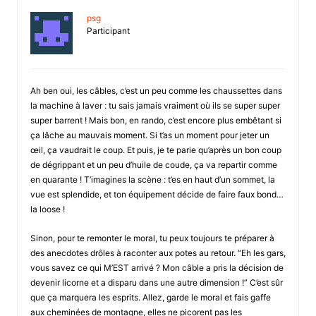
psg
Participant
Ah ben oui, les câbles, c’est un peu comme les chaussettes dans
la machine à laver : tu sais jamais vraiment où ils se super super
super barrent ! Mais bon, en rando, c’est encore plus embêtant si
ça lâche au mauvais moment. Si t’as un moment pour jeter un
œil, ça vaudrait le coup. Et puis, je te parie qu’après un bon coup
de dégrippant et un peu d’huile de coude, ça va repartir comme
en quarante ! T’imagines la scène : t’es en haut d’un sommet, la
vue est splendide, et ton équipement décide de faire faux bond…
la loose !
Sinon, pour te remonter le moral, tu peux toujours te préparer à
des anecdotes drôles à raconter aux potes au retour. “Eh les gars,
vous savez ce qui M’EST arrivé ? Mon câble a pris la décision de
devenir licorne et a disparu dans une autre dimension !” C’est sûr
que ça marquera les esprits. Allez, garde le moral et fais gaffe
aux cheminées de montagne, elles ne picorent pas les