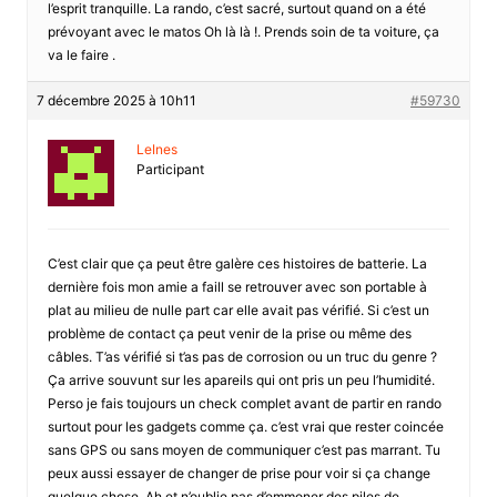
l’esprit tranquille. La rando, c’est sacré, surtout quand on a été
prévoyant avec le matos Oh là là !. Prends soin de ta voiture, ça
va le faire .
7 décembre 2025 à 10h11
#59730
LeInes
Participant
C’est clair que ça peut être galère ces histoires de batterie. La
dernière fois mon amie a faill se retrouver avec son portable à
plat au milieu de nulle part car elle avait pas vérifié. Si c’est un
problème de contact ça peut venir de la prise ou même des
câbles. T’as vérifié si t’as pas de corrosion ou un truc du genre ?
Ça arrive souvunt sur les apareils qui ont pris un peu l’humidité.
Perso je fais toujours un check complet avant de partir en rando
surtout pour les gadgets comme ça. c’est vrai que rester coincée
sans GPS ou sans moyen de communiquer c’est pas marrant. Tu
peux aussi essayer de changer de prise pour voir si ça change
quelque chose. Ah et n’oublie pas d’emmoner des piles de