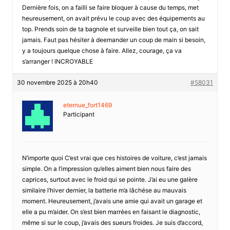
Dernière fois, on a failli se faire bloquer à cause du temps, met
heureusement, on avait prévu le coup avec des équipements au
top. Prends soin de ta bagnole et surveille bien tout ça, on sait
jamais. Faut pas hésiter à deemander un coup de main si besoin,
y a toujours quelque chose à faire. Allez, courage, ça va
s’arranger ! INCROYABLE
30 novembre 2025 à 20h40
#58031
eternue_fort1469
Participant
N’importe quoi C’est vrai que ces histoires de voiture, c’est jamais
simple. On a l’impression qu’elles aiment bien nous faire des
caprices, surtout avec le froid qui se pointe. J’ai eu une galère
similaire l’hiver dernier, la batterie m’a lâchése au mauvais
moment. Heureusement, j’avais une amie qui avait un garage et
elle a pu m’aider. On s’est bien marrées en faisant le diagnostic,
même si sur le coup, j’avais des sueurs froides. Je suis d’accord,