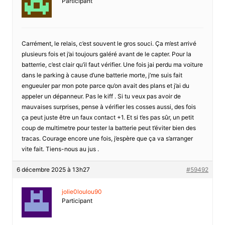
Participant
Carrément, le relais, c’est souvent le gros souci. Ça m’est arrivé
plusieurs fois et j’ai toujours galéré avant de le capter. Pour la
batterrie, c’est clair qu’il faut vérifier. Une fois jai perdu ma voiture
dans le parking à cause d’une batterie morte, j’me suis fait
engueuler par mon pote parce qu’on avait des plans et j’ai du
appeler un dépanneur. Pas le kiff . Si tu veux pas avoir de
mauvaises surprises, pense à vérifier les cosses aussi, des fois
ça peut juste être un faux contact +1. Et si t’es pas sûr, un petit
coup de multimetre pour tester la batterie peut t’éviter bien des
tracas. Courage encore une fois, j’espère que ça va s’arranger
vite fait. Tiens-nous au jus .
6 décembre 2025 à 13h27
#59492
jolie0loulou90
Participant