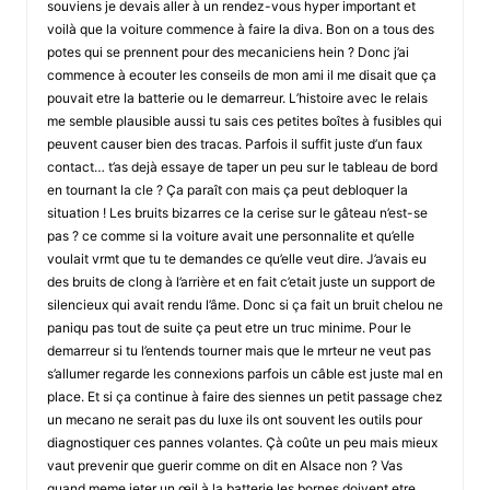
souviens je devais aller à un rendez-vous hyper important et
voilà que la voiture commence à faire la diva. Bon on a tous des
potes qui se prennent pour des mecaniciens hein ? Donc j’ai
commence à ecouter les conseils de mon ami il me disait que ça
pouvait etre la batterie ou le demarreur. L’histoire avec le relais
me semble plausible aussi tu sais ces petites boîtes à fusibles qui
peuvent causer bien des tracas. Parfois il suffit juste d’un faux
contact… t’as dejà essaye de taper un peu sur le tableau de bord
en tournant la cle ? Ça paraît con mais ça peut debloquer la
situation ! Les bruits bizarres ce la cerise sur le gâteau n’est-se
pas ? ce comme si la voiture avait une personnalite et qu’elle
voulait vrmt que tu te demandes ce qu’elle veut dire. J’avais eu
des bruits de clong à l’arrière et en fait c’etait juste un support de
silencieux qui avait rendu l’âme. Donc si ça fait un bruit chelou ne
paniqu pas tout de suite ça peut etre un truc minime. Pour le
demarreur si tu l’entends tourner mais que le mrteur ne veut pas
s’allumer regarde les connexions parfois un câble est juste mal en
place. Et si ça continue à faire des siennes un petit passage chez
un mecano ne serait pas du luxe ils ont souvent les outils pour
diagnostiquer ces pannes volantes. Çà coûte un peu mais mieux
vaut prevenir que guerir comme on dit en Alsace non ? Vas
quand meme jeter un œil à la batterie les bornes doivent etre