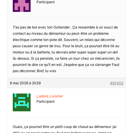
Participant
T’as pas de bol avec ton Outlander . Ça ressemble à un souci de
contact au niveau du démarreur ou peut-être un probleme
électrique comme ton pote dit. Souvent, un relais qui déconne
peux causer ce genre de truc. Pour le bruit, ça pourrait être liè au
moteur ou à la batterie, tu devrais jeter super super super un œil
là-dessus. Si ça persiste, va faire un tour chez un mécanicien, ils
pourront te dire ce qu’il en est. J’espère que ça va s’arranger Faut
pas déconner. Bref, tu vois
9 mai 2026 à 2h39
#91405
j_adore_cuisiner
Participant
Ouais, ça pourrait être un petit coup de chaud au démarreur. jai
déjà eu un souci come ça, faut pas traîner avec ça, sinon ça