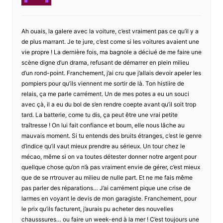
Ah ouais, la galere avec la voiture, c’est vraiment pas ce qu’il y a
de plus marrant. Je te jure, c’est come si les voitures avaient une
vie propre ! La dernière fois, ma bagnole a déciué de me faire une
scène digne d’un drama, refusant de démarrer en plein milieu
d’un rond-point. Franchement, j’ai cru que j’allais devoir apeler les
pompiers pour qu’ils viennent me sortir de là. Ton histiire de
relais, ça me parle carrément. Un de mes potes a eu un souci
avec çà, il a eu du bol de s’en rendre coepte avant qu’il soit trop
tard. La batterie, come tu dis, ça peut être une vrai petite
traîtresse ! On lui fait confiance et boum, elle nous lâche au
mauvais moment. Si tu entends des bruits étranges, c’est le genre
d’indice qu’il vaut mieux prendre au sérieux. Un tour chez le
mécao, même si on va toutes détester donner notre argent pour
quellque chose qu’on n’à pas vraiment envie de gérer, c’est mieux
que de se rrtrouver au milieu de nulle part. Et ne me fais même
pas parler des réparations… J’ai carrément pique une crise de
larmes en voyant le devis de mon garagiste. Franchement, pour
le prix qu’ils facturent, j’aurais pu acheter des nouvelles
chausssures… ou faire un week-end à la mer ! C’est toujours une