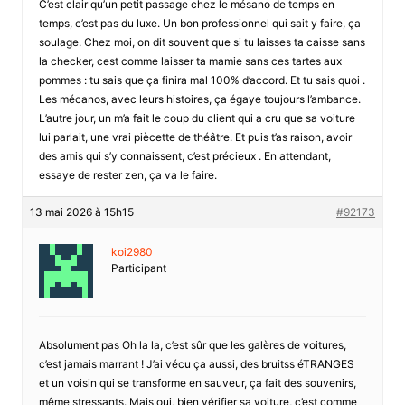
C’est clair qu’un petit passage chez le mésano de temps en
temps, c’est pas du luxe. Un bon professionnel qui sait y faire, ça
soulage. Chez moi, on dit souvent que si tu laisses ta caisse sans
la checker, cest comme laisser ta mamie sans ces tartes aux
pommes : tu sais que ça finira mal 100% d’accord. Et tu sais quoi .
Les mécanos, avec leurs histoires, ça égaye toujours l’ambance.
L’autre jour, un m’a fait le coup du client qui a cru que sa voiture
lui parlait, une vrai piècette de théâtre. Et puis t’as raison, avoir
des amis qui s’y connaissent, c’est précieux . En attendant,
essaye de rester zen, ça va le faire.
13 mai 2026 à 15h15
#92173
koi2980
Participant
Absolument pas Oh la la, c’est sûr que les galères de voitures,
c’est jamais marrant ! J’ai vécu ça aussi, des bruitss éTRANGES
et un voisin qui se transforme en sauveur, ça fait des souvenirs,
même stressants. Mais oui, bien vérifier sa voiture, c’est comme