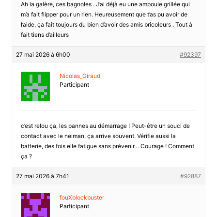
Ah la galère, ces bagnoles . J’ai déjà eu une ampoule grillée qui
m’a fait flipper pour un rien. Heureusement que t’as pu avoir de
l’aide, ça fait toujours du bien d’avoir des amis bricoleurs . Tout à
fait tiens d’ailleurs
27 mai 2026 à 6h00
#92397
Nicolas_Giraud
Participant
c’est relou ça, les pannes au démarrage ! Peut-être un souci de
contact avec le neiman, ça arrive souvent. Vérifie aussi la
batterie, des fois elle fatigue sans prévenir… Courage ! Comment
ça ?
27 mai 2026 à 7h41
#92887
fouXblockbuster
Participant