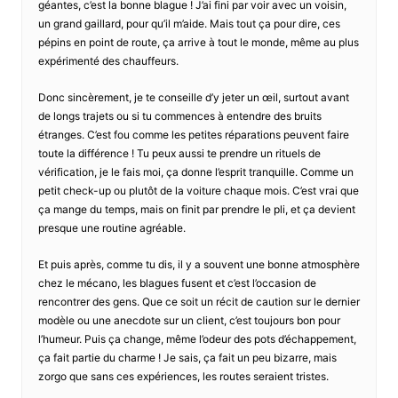
géantes, c’est la bonne blague ! J’ai fini par voir avec un voisin,
un grand gaillard, pour qu’il m’aide. Mais tout ça pour dire, ces
pépins en point de route, ça arrive à tout le monde, même au plus
expérimenté des chauffeurs.
Donc sincèrement, je te conseille d’y jeter un œil, surtout avant
de longs trajets ou si tu commences à entendre des bruits
étranges. C’est fou comme les petites réparations peuvent faire
toute la différence ! Tu peux aussi te prendre un rituels de
vérification, je le fais moi, ça donne l’esprit tranquille. Comme un
petit check-up ou plutôt de la voiture chaque mois. C’est vrai que
ça mange du temps, mais on finit par prendre le pli, et ça devient
presque une routine agréable.
Et puis après, comme tu dis, il y a souvent une bonne atmosphère
chez le mécano, les blagues fusent et c’est l’occasion de
rencontrer des gens. Que ce soit un récit de caution sur le dernier
modèle ou une anecdote sur un client, c’est toujours bon pour
l’humeur. Puis ça change, même l’odeur des pots d’échappement,
ça fait partie du charme ! Je sais, ça fait un peu bizarre, mais
zorgo que sans ces expériences, les routes seraient tristes.