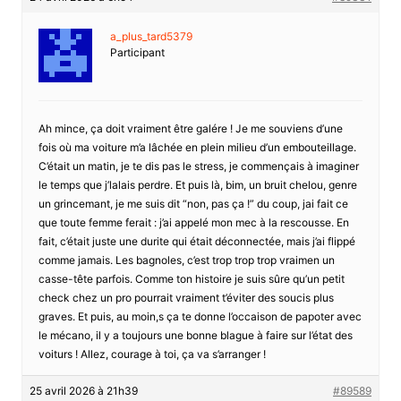
a_plus_tard5379
Participant
Ah mince, ça doit vraiment être galére ! Je me souviens d’une
fois où ma voiture m’a lâchée en plein milieu d’un embouteillage.
C’était un matin, je te dis pas le stress, je commençais à imaginer
le temps que j’lalais perdre. Et puis là, bim, un bruit chelou, genre
un grincemant, je me suis dit “non, pas ça !” du coup, jai fait ce
que toute femme ferait : j’ai appelé mon mec à la rescousse. En
fait, c’était juste une durite qui était déconnectée, mais j’ai flippé
comme jamais. Les bagnoles, c’est trop trop trop vraimen un
casse-tête parfois. Comme ton histoire je suis sûre qu’un petit
check chez un pro pourrait vraiment t’éviter des soucis plus
graves. Et puis, au moin,s ça te donne l’occaison de papoter avec
le mécano, il y a toujours une bonne blague à faire sur l’état des
voiturs ! Allez, courage à toi, ça va s’arranger !
25 avril 2026 à 21h39
#89589