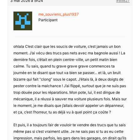
3 mai 2026 à 5h24
#89827
me_souviens_plus1937
Participant
ohlala C’est clair que les soucis de voiture, c’est jamais un bon
moment. J’ai vécu des trucs pas nets avec ma bagnole aussi ! La
dernière fois, c’était en plein centre-ville, un petit matin bien
calme. Tu sais, quand tu grave grave grave commences ta
journée en te disant que tout va bien se passer… et là, un bruit
bizarre qui fait “clong” sous le capot. J’étais là, à deux doigts de
pester contre la malchance ! J’ai flippé, surtout que je ne suis pas
trop douée pour les réparations. Mon pote, lui, il est dingue de
mécanique, il a réussi à sauver ma voiture plusieurs fois. Mais sur
le moment, je me disais que j’allais devoir appeler un dépanneur,
et ça, c’est l’horreur, tu as déjà vu à quel point ça coûte ?
Et puis, il a toujours l’air de vouloir te vendre des trucs que tu sais
même pas si c’est vraiment utile. Je ne sais pas si tu as eu cette
impression, mais parfois, les gars dans les garages, on dirait qu’ils