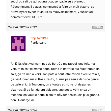
souci ou sait ce qui pourrait causer ça, je suis preneur.
Réecemment, il a aussi commencé à faire un bruit bizarre, ça
arrive hyper hyper toujours au mauvais moment, vous savez
comment c’est. QUOI ?!
24 avril 2026 à 2h32
#89329
trop_tard1995
Participant
Ah là là, c’est vraimant pas de bol . Ça me rappell une fois, ma
voiture faisait le même coup, c’était la batterie qui était foutue (je
sais, ça n’a rien à voir). Ton pote a peut-être raison avec le relais,
ça peut jouer aussi. Rassure-toi, tu n’es pas seule dans ce genre
de galère, ici à Toulouse, on a toutes eu notre lot de panes
bizarres. Si ça fait du bruit bizarre, une petite vérif chez un
mécano, ça vaut le coup, histoire d’èviter des soucis plus grands,
non . Couarge 😀
24 avril 2026 à 6h54
#89331