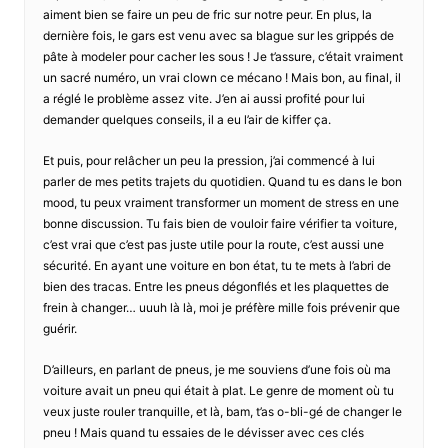
aiment bien se faire un peu de fric sur notre peur. En plus, la
dernière fois, le gars est venu avec sa blague sur les grippés de
pâte à modeler pour cacher les sous ! Je t’assure, c’était vraiment
un sacré numéro, un vrai clown ce mécano ! Mais bon, au final, il
a réglé le problème assez vite. J’en ai aussi profité pour lui
demander quelques conseils, il a eu l’air de kiffer ça.
Et puis, pour relâcher un peu la pression, j’ai commencé à lui
parler de mes petits trajets du quotidien. Quand tu es dans le bon
mood, tu peux vraiment transformer un moment de stress en une
bonne discussion. Tu fais bien de vouloir faire vérifier ta voiture,
c’est vrai que c’est pas juste utile pour la route, c’est aussi une
sécurité. En ayant une voiture en bon état, tu te mets à l’abri de
bien des tracas. Entre les pneus dégonflés et les plaquettes de
frein à changer… uuuh là là, moi je préfère mille fois prévenir que
guérir.
D’ailleurs, en parlant de pneus, je me souviens d’une fois où ma
voiture avait un pneu qui était à plat. Le genre de moment où tu
veux juste rouler tranquille, et là, bam, t’as o-bli-gé de changer le
pneu ! Mais quand tu essaies de le dévisser avec ces clés