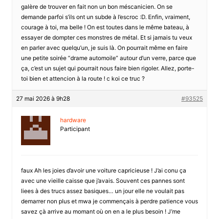
galère de trouver en fait non un bon méscanicien. On se
demande parfoi s’ils ont un subde à l’escroc :D. Enfin, vraiment,
courage à toi, ma belle ! On est toutes dans le même bateau, à
essayer de dompter ces monstres de métal. Et si jamais tu veux
en parler avec quelqu’un, je suis là. On pourrait même en faire
une petite soirée “drame automoile” autour d’un verre, parce que
ça, c’est un sujet qui pourrait nous faire bien rigoler. Allez, porte-
toi bien et attencion à la route ! c koi ce truc ?
27 mai 2026 à 9h28
#93525
hardware
Participant
faux Ah les joies d’avoir une voiture capricieuse ! J’ai conu ça
avec une vieille caisse que j’avais. Souvent ces pannes sont
liees à des trucs assez basiques… un jour elle ne voulait pas
demarrer non plus et mwa je commençais à perdre patience vous
savez çà arrive au momant où on en a le plus besoin ! J’me