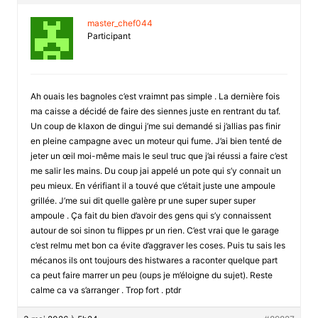
master_chef044
Participant
Ah ouais les bagnoles c’est vraimnt pas simple . La dernière fois
ma caisse a décidé de faire des siennes juste en rentrant du taf.
Un coup de klaxon de dingui j’me sui demandé si j’allias pas finir
en pleine campagne avec un moteur qui fume. J’ai bien tenté de
jeter un œil moi-même mais le seul truc que j’ai réussi a faire c’est
me salir les mains. Du coup jai appelé un pote qui s’y connait un
peu mieux. En vérifiant il a touvé que c’était juste une ampoule
grillée. J’me sui dit quelle galère pr une super super super
ampoule . Ça fait du bien d’avoir des gens qui s’y connaissent
autour de soi sinon tu flippes pr un rien. C’est vrai que le garage
c’est relmu met bon ca évite d’aggraver les coses. Puis tu sais les
mécanos ils ont toujours des histwares a raconter quelque part
ca peut faire marrer un peu (oups je m’éloigne du sujet). Reste
calme ca va s’arranger . Trop fort . ptdr