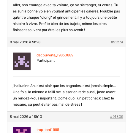
Aller, bon courage avec ta voiture, ça va s’arranger, tu verras. Tu
es sur la bonne voie en voulant anticiper les galères. N’oublie pas
qu’entre chaque ”clong” et grincement, il y a toujours une petite
histoire à vivre. Profite bien de tes trajets, même les pires
finissent souvent par être les plus souvenir !
8 mai 2026 à 9h28
#91274
decouverte_19853889
Participant
j’hallucine Ah, c’est clair que les bagnoles, c’est jamais simple…
Une fois, la mienne a failli me laisser en rade aussi, juste avant
un rendez-vous important. Come quoi, un petit check chez le
mécano, ça peut éviter pas mal de stress !
8 mai 2026 à 18h13
#91339
trop_tard1995