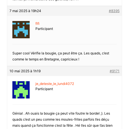
7 mai 2025 à 19h24
#8395
fifi
Participant
Super cool Vérifie la bougie, ça peut être ça. Les quads, c’est
comme le temps en Bretagne, capricieux !
10 mai 2025 à 1h19
#9171
je_deteste_le_lundi4072
Participant
Génial . Ah ouais la bougie ça peut vite foutre le bordel ;). Les
quads c’est un peu comme les moules-frites parfois t’es déçu
mais quand ça fonctionne c’est la fête . Hé t’es sûr que t’as bien