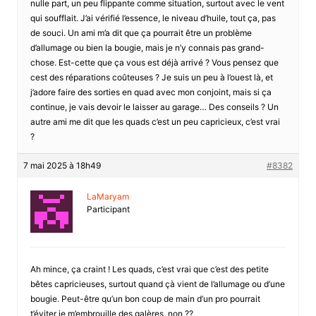
nulle part, un peu flippante comme situation, surtout avec le vent
qui soufflait. J’ai vérifié l’essence, le niveau d’huile, tout ça, pas
de souci. Un ami m’a dit que ça pourrait être un problème
d’allumage ou bien la bougie, mais je n’y connais pas grand-
chose. Est-cette que ça vous est déjà arrivé ? Vous pensez que
cest des réparations coûteuses ? Je suis un peu à l’ouest là, et
j’adore faire des sorties en quad avec mon conjoint, mais si ça
continue, je vais devoir le laisser au garage… Des conseils ? Un
autre ami me dit que les quads c’est un peu capricieux, c’est vrai
?
7 mai 2025 à 18h49
#8382
LaMaryam
Participant
Ah mince, ça craint ! Les quads, c’est vrai que c’est des petite
bêtes capricieuses, surtout quand çà vient de l’allumage ou d’une
bougie. Peut-être qu’un bon coup de main d’un pro pourrait
t’éviter je m’embrouille des galères, non ??