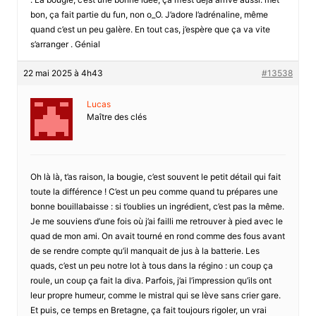
bon, ça fait partie du fun, non o_O. J’adore l’adrénaline, même
quand c’est un peu galère. En tout cas, j’espère que ça va vite
s’arranger . Génial
22 mai 2025 à 4h43
#13538
Lucas
Maître des clés
Oh là là, t’as raison, la bougie, c’est souvent le petit détail qui fait
toute la différence ! C’est un peu comme quand tu prépares une
bonne bouillabaisse : si t’oublies un ingrédient, c’est pas la même.
Je me souviens d’une fois où j’ai failli me retrouver à pied avec le
quad de mon ami. On avait tourné en rond comme des fous avant
de se rendre compte qu’il manquait de jus à la batterie. Les
quads, c’est un peu notre lot à tous dans la régino : un coup ça
roule, un coup ça fait la diva. Parfois, j’ai l’impression qu’ils ont
leur propre humeur, comme le mistral qui se lève sans crier gare.
Et puis, ce temps en Bretagne, ça fait toujours rigoler, un vrai