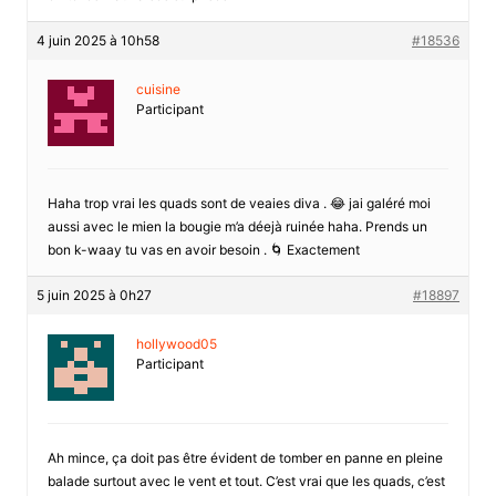
4 juin 2025 à 10h58
#18536
cuisine
Participant
Haha trop vrai les quads sont de veaies diva . 😂 jai galéré moi
aussi avec le mien la bougie m’a déejà ruinée haha. Prends un
bon k-waay tu vas en avoir besoin . 🌀 Exactement
5 juin 2025 à 0h27
#18897
hollywood05
Participant
Ah mince, ça doit pas être évident de tomber en panne en pleine
balade surtout avec le vent et tout. C’est vrai que les quads, c’est