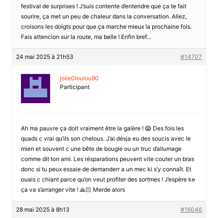
festival de surprises ! J’suis contente d’entendre que ça te fait
sourire, ça met un peu de chaleur dans la conversation. Allez,
croisons les doigts pour que ça marche mieux la prochaine fois.
Fais attencion sur la route, ma belle ! Enfin bref…
24 mai 2025 à 21h53
#14707
jolie0loulou90
Participant
Ah ma pauvre ça doit vraiment être la galère ! 😱 Des fois les
quads c vrai qu’ils son chelous. J’ai désja eu des soucis avec le
mien et souvent c une bête de bougie ou un truc d’allumage
comme dit ton ami. Les résparations peuvent vite couter un bras
donc si tu peux essaie de demanderr a un mec ki s’y connaît. Et
ouais c chiant parce qu’on veut profiter des sortmes ! J’espère ke
ça va s’arranger vite ! 🙏🏻 Merde alors
28 mai 2025 à 8h13
#16046