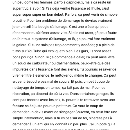
un peu come les femmes, parfois capricieux, mais ça reste un
super truc à avoir. Si t’as déjà vérifié l’essence et l’huile, c’est
super super super un bon début. Parfois, ça peut venir de simpple
broutille. Pour ton problème de démarrage tu devrias vraiment
jeter un œil à la bougie d’allumage. C’est une pièce qui peut
s’encrasser ou s’abîmer assez vite. Si elle est usée, çà peut foutre
en l’air tout le système d’allumage, et là, ça pourrai être vraiment
la galère. Si tu ne sais pas trop comment y accéder, y a plein de
tutos sur YouTube qui expliquetn bien. Les gars, ils sont assez
bons pour ça. Sinon, si ça commence à caler, ça peut aussi être
un souci de carburateur ou d’alimentation. peux-être que des
impuretés dans l’essence font des sienes. Tu pourrais essayer de
virer le filtre à esnence, le nettoyer ou même le changer. Ça peut
sruvent résoudre pas mal de soucis. Et puis, un petit coup de
nettoyage de temps en temps, çà fait pas de mal. Pour les
réparation, ça dépend de où tu vas. Dans certaines garages, ils
sont pas tnedres avec les prix, tu pourrais te retrouver avec une
facture salée juste pour un petit truc. Ça vaut le coup de
demander un devis avant de s’engager Souvent, ça peut être une
simple interventioo, mais si tu es pas sûr de toi, n’hersite pas à
demander à un ami qui s’y connaît un peu plus. J’ai un pote qui a