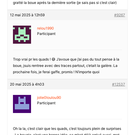
gratté la boue aprés ta dernière sortie (je sais pas si c’est clair)
12 mai 2025 à 12h59
#9267
relou1990
Participant
Trop vrai pr les quads ! 😅 J’avoue que j’ai pas du tout pense à la
boue, jsuis rentree avec des traces partout, c’etait la galère. La
prochaine fois, je ferai gaffe, promis ! N’importe quoi
20 mai 2025 à 4h03
#12537
jolie0loulou90
Participant
Oh la la, c’est clair que les quads, c’est toujours plein de surprises
. La bougie, c’est une bonne idée, ça m’est déjà arrivé aussi. met