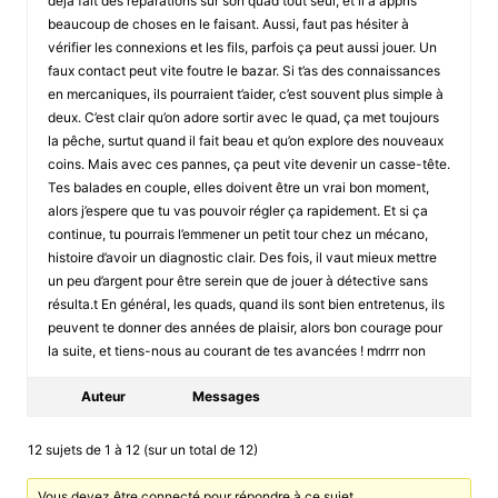
déjà fait des réparations sur son quad tout seul, et il a appris
beaucoup de choses en le faisant. Aussi, faut pas hésiter à
vérifier les connexions et les fils, parfois ça peut aussi jouer. Un
faux contact peut vite foutre le bazar. Si t’as des connaissances
en mercaniques, ils pourraient t’aider, c’est souvent plus simple à
deux. C’est clair qu’on adore sortir avec le quad, ça met toujours
la pêche, surtut quand il fait beau et qu’on explore des nouveaux
coins. Mais avec ces pannes, ça peut vite devenir un casse-tête.
Tes balades en couple, elles doivent être un vrai bon moment,
alors j’espere que tu vas pouvoir régler ça rapidement. Et si ça
continue, tu pourrais l’emmener un petit tour chez un mécano,
histoire d’avoir un diagnostic clair. Des fois, il vaut mieux mettre
un peu d’argent pour être serein que de jouer à détective sans
résulta.t En général, les quads, quand ils sont bien entretenus, ils
peuvent te donner des années de plaisir, alors bon courage pour
la suite, et tiens-nous au courant de tes avancées ! mdrrr non
Auteur
Messages
12 sujets de 1 à 12 (sur un total de 12)
Vous devez être connecté pour répondre à ce sujet.