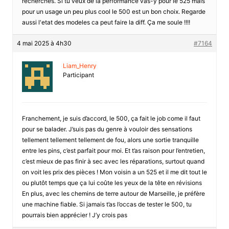
recherches. Si tu veux de la performance vas-y pour le 525 mais
pour un usage un peu plus cool le 500 est un bon choix. Regarde
aussi l'etat des modeles ca peut faire la diff. Ça me soule !!!!
4 mai 2025 à 4h30
#7164
Liam_Henry
Participant
Franchement, je suis d’accord, le 500, ça fait le job come il faut
pour se balader. J’suis pas du genre à vouloir des sensations
tellement tellement tellement de fou, alors une sortie tranquille
entre les pins, c’est parfait pour moi. Et t’as raison pour l’entretien,
c’est mieux de pas finir à sec avec les réparations, surtout quand
on voit les prix des pièces ! Mon voisin a un 525 et il me dit tout le
ou plutôt temps que ça lui coûte les yeux de la tête en révisions
En plus, avec les chemins de terre autour de Marseille, je préfère
une machine fiable. Si jamais t’as l’occas de tester le 500, tu
pourrais bien apprécier ! J’y crois pas