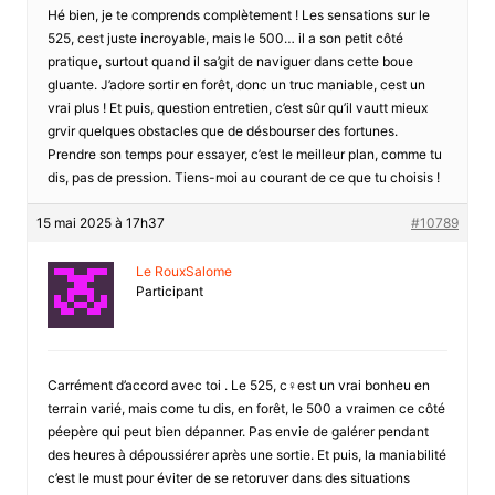
Hé bien, je te comprends complètement ! Les sensations sur le
525, cest juste incroyable, mais le 500… il a son petit côté
pratique, surtout quand il sa’git de naviguer dans cette boue
gluante. J’adore sortir en forêt, donc un truc maniable, cest un
vrai plus ! Et puis, question entretien, c’est sûr qu’il vautt mieux
grvir quelques obstacles que de désbourser des fortunes.
Prendre son temps pour essayer, c’est le meilleur plan, comme tu
dis, pas de pression. Tiens-moi au courant de ce que tu choisis !
15 mai 2025 à 17h37
#10789
Le RouxSalome
Participant
Carrément d’accord avec toi . Le 525, c♀est un vrai bonheu en
terrain varié, mais come tu dis, en forêt, le 500 a vraimen ce côté
péepère qui peut bien dépanner. Pas envie de galérer pendant
des heures à dépoussiérer après une sortie. Et puis, la maniabilité
c’est le must pour éviter de se retoruver dans des situations