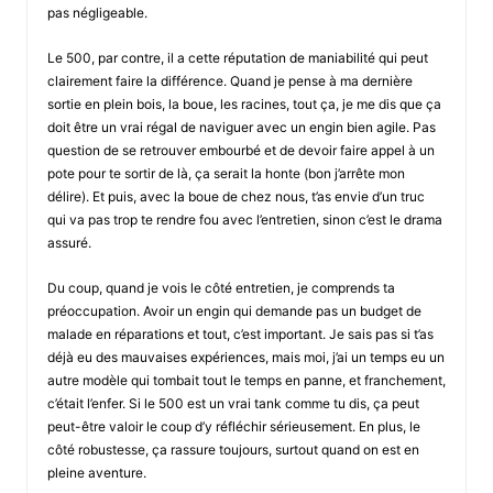
pas négligeable.
Le 500, par contre, il a cette réputation de maniabilité qui peut
clairement faire la différence. Quand je pense à ma dernière
sortie en plein bois, la boue, les racines, tout ça, je me dis que ça
doit être un vrai régal de naviguer avec un engin bien agile. Pas
question de se retrouver embourbé et de devoir faire appel à un
pote pour te sortir de là, ça serait la honte (bon j’arrête mon
délire). Et puis, avec la boue de chez nous, t’as envie d’un truc
qui va pas trop te rendre fou avec l’entretien, sinon c’est le drama
assuré.
Du coup, quand je vois le côté entretien, je comprends ta
préoccupation. Avoir un engin qui demande pas un budget de
malade en réparations et tout, c’est important. Je sais pas si t’as
déjà eu des mauvaises expériences, mais moi, j’ai un temps eu un
autre modèle qui tombait tout le temps en panne, et franchement,
c’était l’enfer. Si le 500 est un vrai tank comme tu dis, ça peut
peut-être valoir le coup d’y réfléchir sérieusement. En plus, le
côté robustesse, ça rassure toujours, surtout quand on est en
pleine aventure.