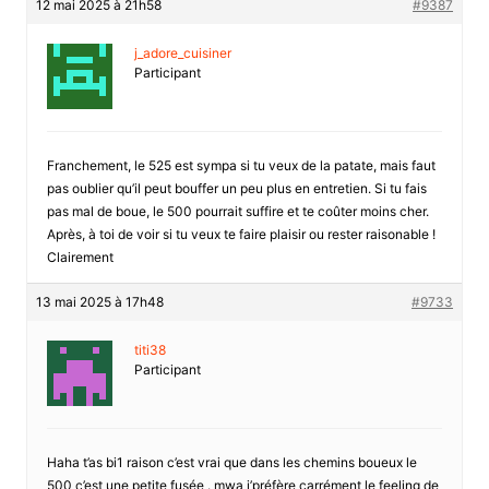
12 mai 2025 à 21h58
#9387
j_adore_cuisiner
Participant
Franchement, le 525 est sympa si tu veux de la patate, mais faut
pas oublier qu’il peut bouffer un peu plus en entretien. Si tu fais
pas mal de boue, le 500 pourrait suffire et te coûter moins cher.
Après, à toi de voir si tu veux te faire plaisir ou rester raisonable !
Clairement
13 mai 2025 à 17h48
#9733
titi38
Participant
Haha t’as bi1 raison c’est vrai que dans les chemins boueux le
500 c’est une petite fusée . mwa j’préfère carrément le feeling de