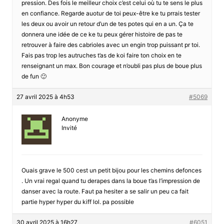
pression. Des fois le meilleur choix c’est celui où tu te sens le plus
en confiance. Regarde auotur de toi peux-être ke tu prrais tester
les deux ou avoir un retour d’un de tes potes qui en a un. Ça te
donnera une idée de ce ke tu peux gérer histoire de pas te
retrouver à faire des cabrioles avec un engin trop puissant pr toi.
Fais pas trop les autruches t’as de koi faire ton choix en te
renseignant un max. Bon courage et n’oubli pas plus de boue plus
de fun 🙂
27 avril 2025 à 4h53
#5069
Anonyme
Invité
Ouais grave le 500 cest un petit bijou pour les chemins defonces
. Un vrai regal quand tu derapes dans la boue t’as l’impression de
danser avec la route. Faut pa hesiter a se salir un peu ca fait
partie hyper hyper du kiff lol. pa possible
30 avril 2025 à 16h27
#6051