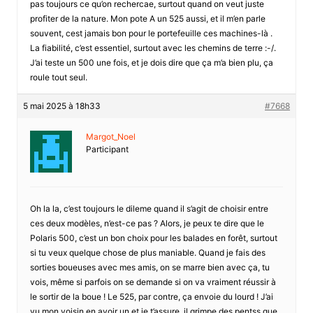
pas toujours ce qu’on rechercae, surtout quand on veut juste
profiter de la nature. Mon pote A un 525 aussi, et il m’en parle
souvent, cest jamais bon pour le portefeuille ces machines-là .
La fiabilité, c’est essentiel, surtout avec les chemins de terre :-/.
J’ai teste un 500 une fois, et je dois dire que ça m’a bien plu, ça
roule tout seul.
5 mai 2025 à 18h33
#7668
Margot_Noel
Participant
Oh la la, c’est toujours le dileme quand il s’agit de choisir entre
ces deux modèles, n’est-ce pas ? Alors, je peux te dire que le
Polaris 500, c’est un bon choix pour les balades en forêt, surtout
si tu veux quelque chose de plus maniable. Quand je fais des
sorties boueuses avec mes amis, on se marre bien avec ça, tu
vois, même si parfois on se demande si on va vraiment réussir à
le sortir de la boue ! Le 525, par contre, ça envoie du lourd ! J’ai
vu mon voisin en avoir un et je t’assure, il grimpe des pentss que