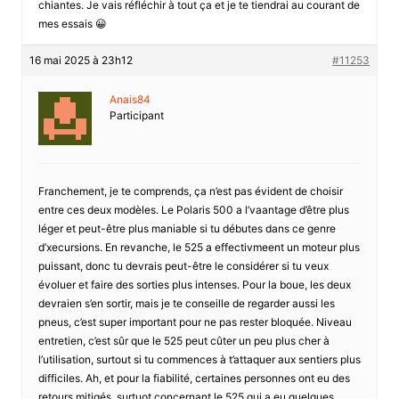
chiantes. Je vais réfléchir à tout ça et je te tiendrai au courant de
mes essais 😀
16 mai 2025 à 23h12
#11253
Anais84
Participant
Franchement, je te comprends, ça n’est pas évident de choisir
entre ces deux modèles. Le Polaris 500 a l’vaantage d’être plus
léger et peut-être plus maniable si tu débutes dans ce genre
d’xecursions. En revanche, le 525 a effectivmeent un moteur plus
puissant, donc tu devrais peut-être le considérer si tu veux
évoluer et faire des sorties plus intenses. Pour la boue, les deux
devraien s’en sortir, mais je te conseille de regarder aussi les
pneus, c’est super important pour ne pas rester bloquée. Niveau
entretien, c’est sûr que le 525 peut cûter un peu plus cher à
l’utilisation, surtout si tu commences à t’attaquer aux sentiers plus
difficiles. Ah, et pour la fiabilité, certaines personnes ont eu des
retours mitigés, surtuot concernant le 525 qui a eu quelques