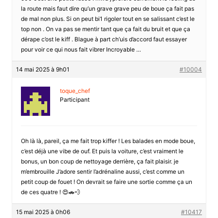
la route mais faut dire qu’un grave grave peu de boue ça fait pas
de mal non plus. Si on peut bi1 rigoler tout en se salissant c’est le
top non . On va pas se mentir tant que ça fait du bruit et que ça
dérape c’ost le kiff . Blague à part ch’uis d’accord faut essayer
pour voir ce qui nous fait vibrer Incroyable …
14 mai 2025 à 9h01
#10004
toque_chef
Participant
Oh là là, pareil, ça me fait trop kiffer ! Les balades en mode boue,
c’est déjà une vibe de ouf. Et puis la voiture, c’est vraiment le
bonus, un bon coup de nettoyage derrière, ça fait plaisir. je
m’embrouille J’adore sentir l’adrénaline aussi, c’est comme un
petit coup de fouet ! On devrait se faire une sortie comme ça un
de ces quatre ! 😍🚗💨
15 mai 2025 à 0h06
#10417