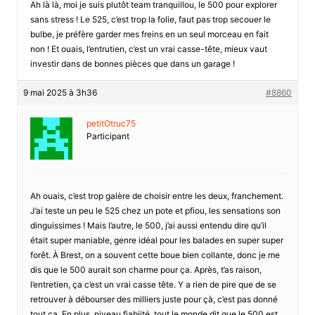
Ah là là, moi je suis plutôt team tranquillou, le 500 pour explorer
sans stress ! Le 525, c’est trop la folie, faut pas trop secouer le
bulbe, je préfère garder mes freins en un seul morceau en fait
non ! Et ouais, l’entrutien, c’est un vrai casse-tête, mieux vaut
investir dans de bonnes pièces que dans un garage !
9 mai 2025 à 3h36
#8860
petitOtruc75
Participant
Ah ouais, c’est trop galère de choisir entre les deux, franchement.
J’ai teste un peu le 525 chez un pote et pfiou, les sensations son
dinguissimes ! Mais l’autre, le 500, j’ai aussi entendu dire qu’il
était super maniable, genre idéal pour les balades en super super
forêt. À Brest, on a souvent cette boue bien collante, donc je me
dis que le 500 aurait son charme pour ça. Après, t’as raison,
l’entretien, ça c’est un vrai casse tête. Y a rien de pire que de se
retrouver à débourser des milliers juste pour çà, c’est pas donné
tout ça. En plus, niveau fiabiité, tout le monde dit que le 500 est