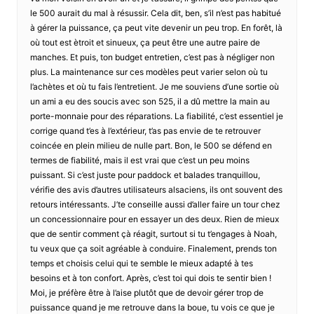
le 500 aurait du mal à résussir. Cela dit, ben, s’il n’est pas habitué
à gérer la puissance, ça peut vite devenir un peu trop. En forêt, là
où tout est ètroit et sinueux, ça peut être une autre paire de
manches. Et puis, ton budget entretien, c’est pas à négliger non
plus. La maintenance sur ces modèles peut varier selon où tu
l’achètes et où tu fais l’entretient. Je me souviens d’une sortie où
un ami a eu des soucis avec son 525, il a dû mettre la main au
porte-monnaie pour des réparations. La fiabilité, c’est essentiel je
corrige quand t’es à l’extérieur, t’as pas envie de te retrouver
coincée en plein milieu de nulle part. Bon, le 500 se défend en
termes de fiabilité, mais il est vrai que c’est un peu moins
puissant. Si c’est juste pour paddock et balades tranquillou,
vérifie des avis d’autres utilisateurs alsaciens, ils ont souvent des
retours intéressants. J’te conseille aussi d’aller faire un tour chez
un concessionnaire pour en essayer un des deux. Rien de mieux
que de sentir comment çà réagit, surtout si tu t’engages à Noah,
tu veux que ça soit agréable à conduire. Finalement, prends ton
temps et choisis celui qui te semble le mieux adapté à tes
besoins et à ton confort. Après, c’est toi qui dois te sentir bien !
Moi, je préfère être à l’aise plutôt que de devoir gérer trop de
puissance quand je me retrouve dans la boue, tu vois ce que je