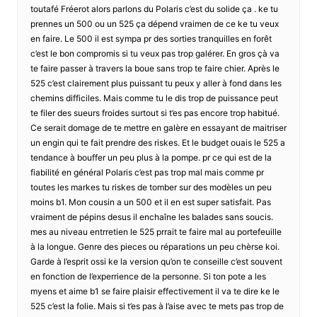
toutafé Fréerot alors parlons du Polaris c’est du solide ça . ke tu
prennes un 500 ou un 525 ça dépend vraimen de ce ke tu veux
en faire. Le 500 il est sympa pr des sorties tranquilles en forêt
c’est le bon compromis si tu veux pas trop galérer. En gros çà va
te faire passer à travers la boue sans trop te faire chier. Après le
525 c’est clairement plus puissant tu peux y aller à fond dans les
chemins difficiles. Mais comme tu le dis trop de puissance peut
te filer des sueurs froides surtout si t’es pas encore trop habitué.
Ce serait domage de te mettre en galère en essayant de maitriser
un engin qui te fait prendre des riskes. Et le budget ouais le 525 a
tendance à bouffer un peu plus à la pompe. pr ce qui est de la
fiabilité en général Polaris c’est pas trop mal mais comme pr
toutes les markes tu riskes de tomber sur des modèles un peu
moins b1. Mon cousin a un 500 et il en est super satisfait. Pas
vraiment de pépins desus il enchaîne les balades sans soucis.
mes au niveau entrretien le 525 prrait te faire mal au portefeuille
à la longue. Genre des pieces ou réparations un peu chèrse koi.
Garde à l’esprit ossi ke la version qu’on te conseille c’est souvent
en fonction de l’experrience de la personne. Si ton pote a les
myens et aime b1 se faire plaisir effectivement il va te dire ke le
525 c’est la folie. Mais si t’es pas à l’aise avec te mets pas trop de