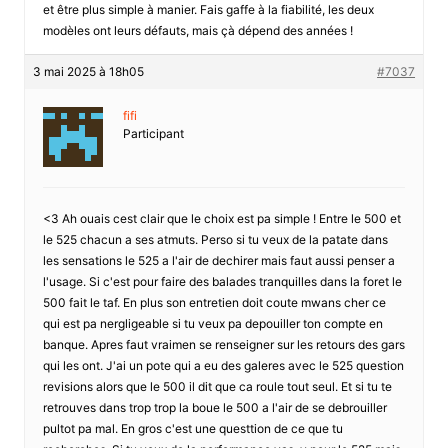
et être plus simple à manier. Fais gaffe à la fiabilité, les deux
modèles ont leurs défauts, mais çà dépend des années !
3 mai 2025 à 18h05
#7037
fifi
Participant
<3 Ah ouais cest clair que le choix est pa simple ! Entre le 500 et
le 525 chacun a ses atmuts. Perso si tu veux de la patate dans
les sensations le 525 a l'air de dechirer mais faut aussi penser a
l'usage. Si c'est pour faire des balades tranquilles dans la foret le
500 fait le taf. En plus son entretien doit coute mwans cher ce
qui est pa nergligeable si tu veux pa depouiller ton compte en
banque. Apres faut vraimen se renseigner sur les retours des gars
qui les ont. J'ai un pote qui a eu des galeres avec le 525 question
revisions alors que le 500 il dit que ca roule tout seul. Et si tu te
retrouves dans trop trop la boue le 500 a l'air de se debrouiller
pultot pa mal. En gros c'est une questtion de ce que tu