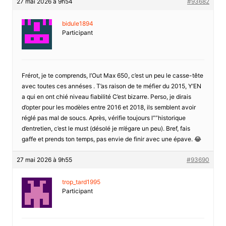
27 mai 2026 à 9h54
#93682
bidule1894
Participant
Frérot, je te comprends, l’Out Max 650, c’est un peu le casse-tête
avec toutes ces annéses . T’as raison de te méfier du 2015, Y’EN
a qui en ont chié niveau fiabilité C’est bizarre. Perso, je dirais
d’opter pour les modèles entre 2016 et 2018, ils semblent avoir
réglé pas mal de soucs. Après, vérifie toujours l””historique
d’entretien, c’est le must (désolé je m’égare un peu). Bref, fais
gaffe et prends ton temps, pas envie de finir avec une épave. 😂
27 mai 2026 à 9h55
#93690
trop_tard1995
Participant