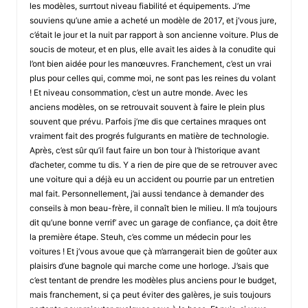
les modèles, surrtout niveau fiabilité et équipements. J’me
souviens qu’une amie a acheté un modèle de 2017, et j’vous jure,
c’était le jour et la nuit par rapport à son ancienne voiture. Plus de
soucis de moteur, et en plus, elle avait les aides à la conudite qui
l’ont bien aidée pour les manœuvres. Franchement, c’est un vrai
plus pour celles qui, comme moi, ne sont pas les reines du volant
! Et niveau consommation, c’est un autre monde. Avec les
anciens modèles, on se retrouvait souvent à faire le plein plus
souvent que prévu. Parfois j’me dis que certaines mraques ont
vraiment fait des progrés fulgurants en matière de technologie.
Après, c’est sûr qu’il faut faire un bon tour à l’historique avant
d’acheter, comme tu dis. Y a rien de pire que de se retrouver avec
une voiture qui a déjà eu un accident ou pourrie par un entretien
mal fait. Personnellement, j’ai aussi tendance à demander des
conseils à mon beau-frère, il connaît bien le milieu. Il m’a toujours
dit qu’une bonne verrif’ avec un garage de confiance, ça doit être
la première étape. Steuh, c’es comme un médecin pour les
voitures ! Et j’vous avoue que çà m’arrangerait bien de goûter aux
plaisirs d’une bagnole qui marche come une horloge. J’sais que
c’est tentant de prendre les modèles plus anciens pour le budget,
mais franchement, si ça peut éviter des galères, je suis toujours