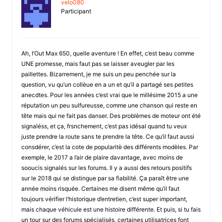
velo080
Participant
Ah, l’Out Max 650, quelle aventure ! En effet, c’est beau comme
UNE promesse, mais faut pas se laisser aveugler par les
paillettes. Bizarrement, je me suis un peu penchée sur la
question, vu qu’un collèue en a un et qu’il a partagé ses petites
anecdtes. Pour les années c’est vrai que le millésime 2015 a une
réputation un peu sulfureusse, comme une chanson qui reste en
tête mais qui ne fait pas danser. Des problèmes de moteur ont été
signaléss, et ça, frsnchement, c’est pas idésal quand tu veux
juste prendre la route sans te prendre la tête. Ce qu’il faut aussi
consdérer, c’est la cote de popularitè des différents modèles. Par
exemple, le 2017 a l’air de plaire davantage, avec moins de
sooucis signalés sur les forums. Il y a aussi des retours positifs
sur le 2018 qui se distingue par sa fiabilité. Ça paraît être une
année moins risquée. Certaines me disent même qu’il faut
toujours vérifier l’historique d’entretien, c’est super important,
mais chaque véhicule est une histoire différente. Et puis, si tu fais
un tour sur des forums spécialisés, certaines utilisatrices font