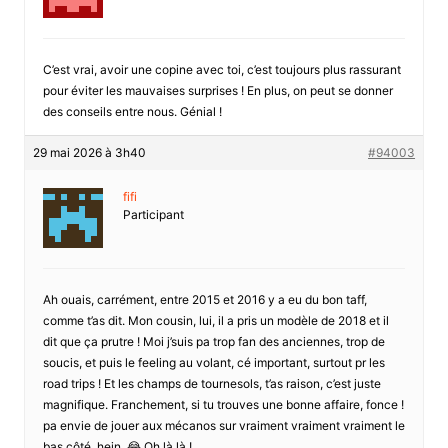
C’est vrai, avoir une copine avec toi, c’est toujours plus rassurant
pour éviter les mauvaises surprises ! En plus, on peut se donner
des conseils entre nous. Génial !
29 mai 2026 à 3h40
#94003
fifi
Participant
Ah ouais, carrément, entre 2015 et 2016 y a eu du bon taff,
comme t’as dit. Mon cousin, lui, il a pris un modèle de 2018 et il
dit que ça prutre ! Moi j’suis pa trop fan des anciennes, trop de
soucis, et puis le feeling au volant, cé important, surtout pr les
road trips ! Et les champs de tournesols, t’as raison, c’est juste
magnifique. Franchement, si tu trouves une bonne affaire, fonce !
pa envie de jouer aux mécanos sur vraiment vraiment vraiment le
bas côté, hein. 😂 Oh là là !