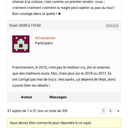
chasse à la voiture, c’set comme un premier rendez-vous :
vraiment vraiment vraiment la magie peut opérer ou pas du tout !
Bon courage dans ta quête ! 🍀
9 juin 2026 à 11h39
#94506
MCassandre
Participant
Franchement, le 2015, c’est pas le meilleur cru, j’en ai entendu
que des malheurs ausis. Moi, j’irais plus sur le 2016 ou 2017, ils
ont corrigé pas mal de trucs. mes après, ça dépend de l’état, donc
zyeute bien les détails !
Auteur
Messages
31 sujets de 1 à 31 (sur un total de 39)
1
2
→
Vous devez être connecté pour répondre à ce sujet.