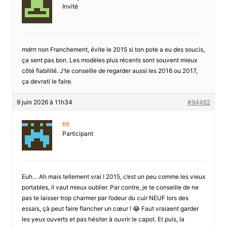
Invité
mdrrr non Franchement, évite le 2015 si ton pote a eu des soucis,
ça sent pas bon. Les modèles plus récents sont souvent mieux
côté fiabilité. J’te conseille de regarder aussi les 2016 ou 2017,
ça devrati le faire.
9 juin 2026 à 11h34
#94462
fifi
Participant
Euh… Ah mais tellement vrai ! 2015, c’est un peu comme les vieux
portables, il vaut mieux oublier. Par contre, je te conseille de ne
pas te laisser trop charmer par l’odeur du cuir NEUF lors des
essais, çà peut faire flancher un cœur ! 😂 Faut vraiaent garder
les yeux ouverts et pas hésiter à ouvrir le capot. Et puis, la