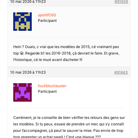
10 mai 2026 à 11h23
#91639
sportifO93
Participant
Hein ? Ouais, c vrai que les modéles de 2015, cé vraimant pas
top 😬. Regarde b1 les 2016-2018, çà devrait le faire. Et grave,
l’historique, cé le must avant d’acheter !!!
10 mai 2026 à 11h23
#91643
fouXblockbuster
Participant
Carrément, je te conseille de bien vérifier les retours des gens sur
les modèles. Si tu peux, essaie de prendre un mec qui s’y connaît
pour t’accompagner, çà peut te sauver la mise. Pas envie de trop
trop regrenter un achat pareil ! C’est une blague ???