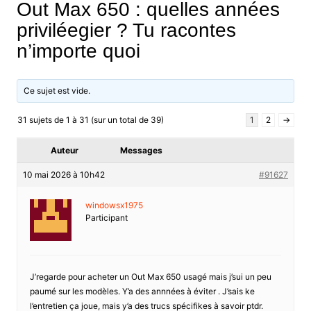
Out Max 650 : quelles années
priviléegier ? Tu racontes
n’importe quoi
Ce sujet est vide.
31 sujets de 1 à 31 (sur un total de 39)
1
2
→
Auteur
Messages
10 mai 2026 à 10h42
#91627
windowsx1975
Participant
J’regarde pour acheter un Out Max 650 usagé mais j’sui un peu
paumé sur les modèles. Y’a des annnées à éviter . J’sais ke
l’entretien ça joue, mais y’a des trucs spécifikes à savoir ptdr.