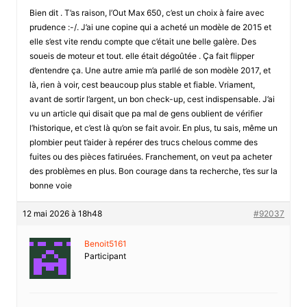
Bien dit . T’as raison, l’Out Max 650, c’est un choix à faire avec
prudence :-/. J’ai une copine qui a acheté un modèle de 2015 et
elle s’est vite rendu compte que c’était une belle galère. Des
soueis de moteur et tout. elle était dégoûtée . Ça fait flipper
d’entendre ça. Une autre amie m’a parllé de son modèle 2017, et
là, rien à voir, cest beaucoup plus stable et fiable. Vriament,
avant de sortir l’argent, un bon check-up, cest indispensable. J’ai
vu un article qui disait que pa mal de gens oublient de vérifier
l’historique, et c’est là qu’on se fait avoir. En plus, tu sais, même un
plombier peut t’aider à repérer des trucs chelous comme des
fuites ou des pièces fatiruées. Franchement, on veut pa acheter
des problèmes en plus. Bon courage dans ta recherche, t’es sur la
bonne voie
12 mai 2026 à 18h48
#92037
Benoit5161
Participant