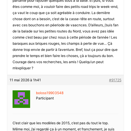
partante pour rajouter quelques sous à la base. Et puis, si vous
êtes comme moi, à vouloir faire des petits road trips le week-end,
ça vaut le coup que ça soit agréable à conduire. La dernière
chose dont on a besoin, c’est de la casse-tête en route, surtout
avec ces bouchons en péeriode de vaacnces. D’ailleurs, j’suis fan
de la balade sur les petites routes du Nord, vous avez pas idée
comme c’est beau par chez nous à cette période de l’année ! Les
baraques aux briques rouges, les champs à perte de vue… Çà
donne trop envie de partir à l’aventure. Bref, tout ça pour dire que
prendre le temps et bien faire les choses, çà a toujours du bon.
Courage dans vos recherches, les amis ! Quelqu’un peut
m’expliquer ?
11 mai 2026 à 1h41
#91725
boloss19903548
Participant
C’est clair que les modèles de 2015, c’est pas du tout le top.
Même moi, j’ai regardé ça à un moment, et franchement, je suis