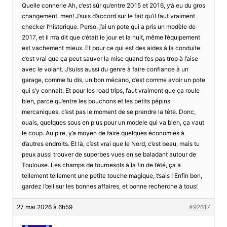
Quelle connerie Ah, c’est sûr qu’entre 2015 et 2016, y’à eu du gros
changement, men! J’suis d’accord sur le fait qu’il faut vraiment
checker l’historique. Perso, j’ai un pote qui a pris un modèle de
2017, et il m’a dit que c’était le jour et la nuit, même l’équipement
est vachement mieux. Et pour ce qui est des aides à la conduite
c’est vrai que ça peut sauver la mise quand t’es pas trop à l’aise
avec le volant. J’suiss aussi du genre à faire confiance à un
garage, comme tu dis, un bon mécano, c’est comme avoir un pote
qui s’y connaît. Et pour les road trips, faut vraiment que ça roule
bien, parce qu’entre les bouchons et les petits pépins
mercaniques, c’est pas le moment de se prendre la tête. Donc,
ouais, quelques sous en plus pour un modele qui va bien, ça vaut
le coup. Au pire, y’a moyen de faire quelques économies à
d’autres endroits. Et là, c’est vrai que le Nord, c’est beau, mais tu
peux aussi trouver de superbes vues en se baladant autour de
Toulouse. Les champs de tournesols à la fin de l’été, ça a
tellement tellement une petite touche magique, t’sais ! Enfin bon,
gardez l’œil sur les bonnes affaires, et bonne recherche à tous!
27 mai 2026 à 6h59
#92617