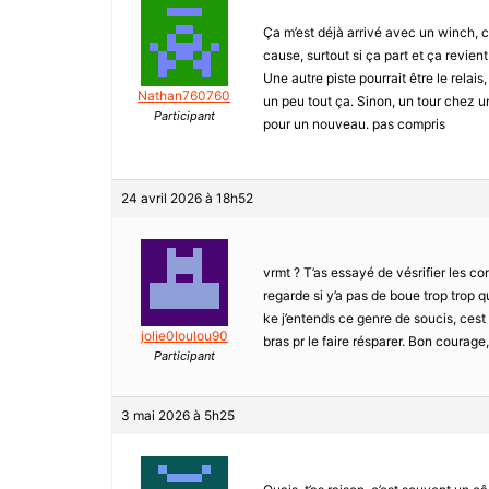
Ça m’est déjà arrivé avec un winch, c
cause, surtout si ça part et ça revient.
Une autre piste pourrait être le relais
Nathan760760
un peu tout ça. Sinon, un tour chez u
Participant
pour un nouveau. pas compris
24 avril 2026 à 18h52
vrmt ? T’as essayé de vésrifier les c
regarde si y’a pas de boue trop trop q
ke j’entends ce genre de soucis, cest 
jolie0loulou90
bras pr le faire résparer. Bon courage,
Participant
3 mai 2026 à 5h25