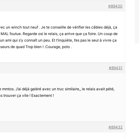
#89430
vec un winch tout neuf . Je te conseille de vérifier les câbles déjà, ça
 MAL foutue. Regarde osi le relais, ça arrive que ça foire. Un coup de
un ami qui s’y connaît un peu. Et t’inquiète, t’es pas le seul à vivre ça
sseurs de quad Trop bien !. Courage, poto .
#89431
e mmtos. J’ai déjà galéré avec un truc similaire,, le relais avait pété,
s trouver ça vite ! Exactement !
#89432