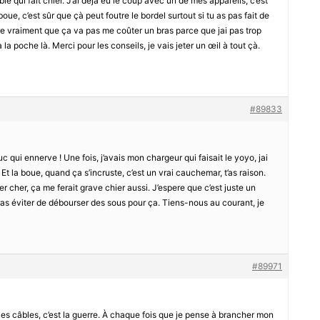
ble qui fait chier. J’ai déjà eu le coup avec un de mes appareils, c’est
oue, c’est sûr que çà peut foutre le bordel surtout si tu as pas fait de
 vraiment que ça va pas me coûter un bras parce que jai pas trop
la poche là. Merci pour les conseils, je vais jeter un œil à tout çà.
#89833
ruc qui ennerve ! Une fois, j’avais mon chargeur qui faisait le yoyo, jai
. Et la boue, quand ça s’incruste, c’est un vrai cauchemar, t’as raison.
cher, ça me ferait grave chier aussi. J’espere que c’est juste un
rras éviter de débourser des sous pour ça. Tiens-nous au courant, je
#89971
es câbles, c’est la guerre. À chaque fois que je pense à brancher mon