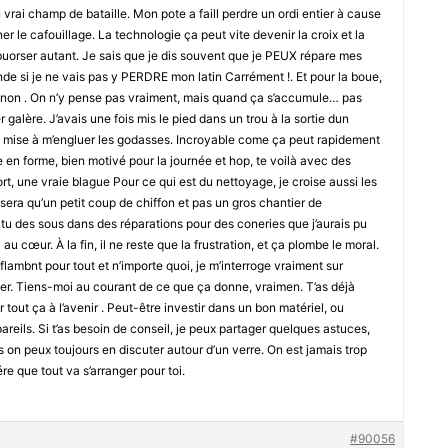
un vrai champ de bataille. Mon pote a faill perdre un ordi entier à cause
r le cafouillage. La technologie ça peut vite devenir la croix et la
ébuorser autant. Je sais que je dis souvent que je PEUX répare mes
e si je ne vais pas y PERDRE mon latin Carrément !. Et pour la boue,
 non . On n’y pense pas vraiment, mais quand ça s’accumule… pas
 galère. J’avais une fois mis le pied dans un trou à la sortie dun
est mise à m’engluer les godasses. Incroyable come ça peut rapidement
e en forme, bien motivé pour la journée et hop, te voilà avec des
t, une vraie blague Pour ce qui est du nettoyage, je croise aussi les
sera qu’un petit coup de chiffon et pas un gros chantier de
tu des sous dans des réparations pour des coneries que j’aurais pu
u cœur. À la fin, il ne reste que la frustration, et ça plombe le moral.
 flambnt pour tout et n’importe quoi, je m’interroge vraiment sur
rser. Tiens-moi au courant de ce que ça donne, vraimen. T’as déjà
tout ça à l’avenir . Peut-être investir dans un bon matériel, ou
reils. Si t’as besoin de conseil, je peux partager quelques astuces,
s on peux toujours en discuter autour d’un verre. On est jamais trop
ére que tout va s’arranger pour toi.
#90056