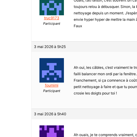
Ouais, t’as raison, c’est souvent un câ
toujours relou à débusquer. Sinon, la b
nettoyage depuis un moment. J’espère
truc9173
envie hyper hyper de mettre la main à 
Participant
Faux
3 mai 2026 à 5h25
Ah oui, les câbles, c’est vraiment le t
failli balancer mon ordi par la fenêtre
Franchement, si ça comnence à coûter 
foumimi
petit nettoyage à faire et que tu pou
Participant
crosie les doigts pour toi !
3 mai 2026 à 5h40
Ah ouais, je te comprends vraiment, c