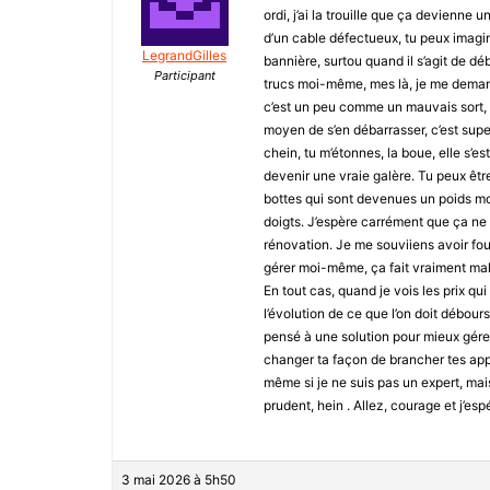
ordi, j’ai la trouille que ça devienne 
d’un cable défectueux, tu peux imagine
LegrandGilles
bannière, surtou quand il s’agit de d
Participant
trucs moi-même, mes là, je me demand
c’est un peu comme un mauvais sort,
moyen de s’en débarrasser, c’est super
chein, tu m’étonnes, la boue, elle s’
devenir une vraie galère. Tu peux êtr
bottes qui sont devenues un poids mor
doigts. J’espère carrément que ça ne 
rénovation. Je me souviiens avoir fou
gérer moi-même, ça fait vraiment mal a
En tout cas, quand je vois les prix qui
l’évolution de ce que l’on doit débou
pensé à une solution pour mieux gérer 
changer ta façon de brancher tes appa
même si je ne suis pas un expert, mai
prudent, hein . Allez, courage et j’esp
3 mai 2026 à 5h50