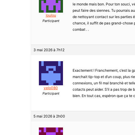
le monde mais bon. Pour ton souci, v
peut faire des siennes. Tu pourrais au
loulou
de nettoyant contact sur les parties é
Participant
chance, il suffit de pas grand-chose p
combat . .
3 mai 2026 à 7h12
Exactement ! Franchement, c’est la ga
marchait tip-top et d’un coup, plus rie
connexions, un fil mal branchè et tell
velo080
cotacts peut aider. S’il a pas trop d
Participant
bien. En tout cas, espéron que ça te c
5 mai 2026 à 2h00