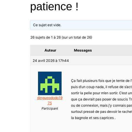
patience !
Ce sujet est vide.
26 sujets de 1 à 26 (sur un total de 26)
Auteur
Messages
24 avril 2026 à 17h44
Ça fait plusieurs fois que je tente de l’
puis d’un coup nada, il refuse de s’acti
sortir la pelle pour m’en sortir. C’es
dingueododo19
que ça devrait pas poser de soucis Tr
75
ou de connexion, mais j’y connais pas
Participant
surtout pressé de pas devoir le rachet
la bagnole et ses caprices .