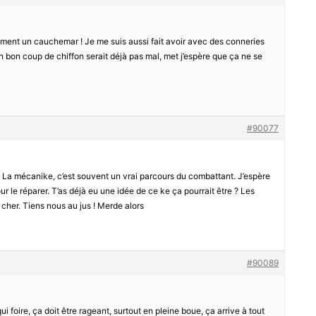
raiment un cauchemar ! Je me suis aussi fait avoir avec des conneries
 bon coup de chiffon serait déjà pas mal, met j’espère que ça ne se
#90077
s. La mécanike, c’est souvent un vrai parcours du combattant. J’espère
ur le réparer. T’as déjà eu une idée de ce ke ça pourrait être ? Les
 cher. Tiens nous au jus ! Merde alors
#90089
qui foire, ça doit être rageant, surtout en pleine boue, ça arrive à tout