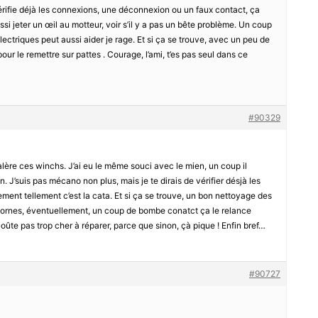
érifie déjà les connexions, une déconnexion ou un faux contact, ça
ssi jeter un œil au motteur, voir s’il y a pas un bête problème. Un coup
lectriques peut aussi aider je rage. Et si ça se trouve, avec un peu de
our le remettre sur pattes . Courage, l’ami, t’es pas seul dans ce
#90329
lère ces winchs. J’ai eu le même souci avec le mien, un coup il
n. J’suis pas mécano non plus, mais je te dirais de vérifier désjà les
ement tellement c’est la cata. Et si ça se trouve, un bon nettoyage des
e bornes, éventuellement, un coup de bombe conatct ça le relance
oûte pas trop cher à réparer, parce que sinon, çà pique ! Enfin bref…
#90727