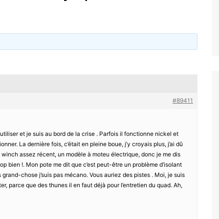
#89411
utiliser et je suis au bord de la crise . Parfois il fonctionne nickel et
onner. La dernière fois, c’était en pleine boue, j’y croyais plus, j’ai dû
t un winch assez récent, un modèle à moteu électrique, donc je me dis
op bien !. Mon pote me dit que c’est peut-être un problème d’isolant
 grand-chose j’suis pas mécano. Vous auriez des pistes . Moi, je suis
er, parce que des thunes il en faut déjà pour l’entretien du quad. Ah,