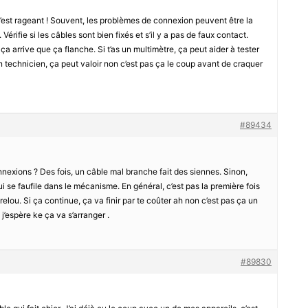
’est rageant ! Souvent, les problèmes de connexion peuvent être la
 Vérifie si les câbles sont bien fixés et s’il y a pas de faux contact.
, ça arrive que ça flanche. Si t’as un multimètre, ça peut aider à tester
n technicien, ça peut valoir non c’est pas ça le coup avant de craquer
#89434
onnexions ? Des fois, un câble mal branche fait des siennes. Sinon,
ui se faufile dans le mécanisme. En général, c’est pas la première fois
relou. Si ça continue, ça va finir par te coûter ah non c’est pas ça un
 j’espère ke ça va s’arranger .
#89830