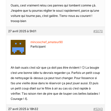
Ouais, cest vraiment relou ces pannes qui tombent comme çà.
J’espére que tu pourras régller le souci rapidement, parce qu’une
voiture qui tourne pas, c’est galère. Tiens-nous au courant !
trooop bien
27 avril 2025 à 5h01
#5070
mincexchef_amateur90
Participant
Ah bah ouais c’est sûr que ça doit pas être évident ! 🙄 La bougie
c’est une bonne idée tu devrais regarder ça. Parfois un petit coup
de nettoyage là-dessus ça peut tout changer. Pour l’essence si
t’as une vieille dose dans le réservoir ça peut jouer aussi. Et puis
un petit coup d’œil sur le filtre à air au cas où c’est rapide à
vérifier. T’as raison rien de pire que de louper ces belles balades !
Courage ! 💪
27 avril 2025 à 18h32
#5243