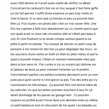
souci l’été dernier et il avait juste oublié de vérifier ce détail.
Concernant le carburant c’est osi un truc auquel il faut faire gaffe
ça me fait penser. Il suffit d’une essence un peu trop vieille et
c’est le bazar. Si tu sens que ça broute un peu ça pourrait bien
être ça. Puis toutes ces prises d’air c’est un vrai casse-tête. Une
fois ma copinee a failli tout abandonner sur un chemin parce que
son quad avait un souci de circulation d’air et c’était pas beau à
voir. Et c’est frustrant tu te rends compte surtout quand tu es
prête à partir en balade. T’as essayé de donner un petit coup de
pression à ton rerservoir des fois ça peut dégripper des trucs. Je
me souviens d’une sortie en forêt on était en plein milieu et paf le
quad a bousillé moteur. C’était un moment mémorable mais pas
dans le bon sens lol . Par contre si y’a un voyant qui s’allume sur
le tableau de bord ça peut vraiment t’orienter sur le problm.
Franchement parfois ces petites lumieres devraient avoir un nom
juste pour qu’on sache si c’est grave ou pas. T’as des amis qui s’y
connaissent en mécanique . Ça pourrait être une bonne idere de
les solliciter. Vu que les belles journées touchent à leur fin çà
serait dommage de les passer au garage hein . Tu pourrais
toujours en profité avant l’hiver faire une derniére virée ou même
un petit barbecue tout en discutant de ton quad. Les balades au