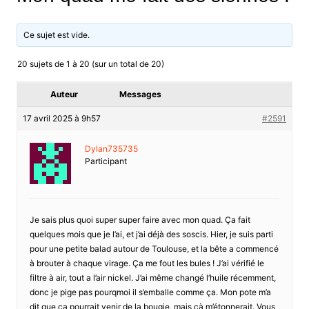
Ce sujet est vide.
20 sujets de 1 à 20 (sur un total de 20)
Auteur
Messages
17 avril 2025 à 9h57
#2591
Dylan735735
Participant
Je sais plus quoi super super faire avec mon quad. Ça fait
quelques mois que je l’ai, et j’ai déjà des soscis. Hier, je suis parti
pour une petite balad autour de Toulouse, et la bête a commencé
à brouter à chaque virage. Ça me fout les bules ! J’ai vérifié le
filtre à air, tout a l’air nickel. J’ai même changé l’huile récemment,
donc je pige pas pourqmoi il s’emballe comme ça. Mon pote m’a
dit que ça pourrait venir de la bougie, mais çà m’étonnerait. Vous