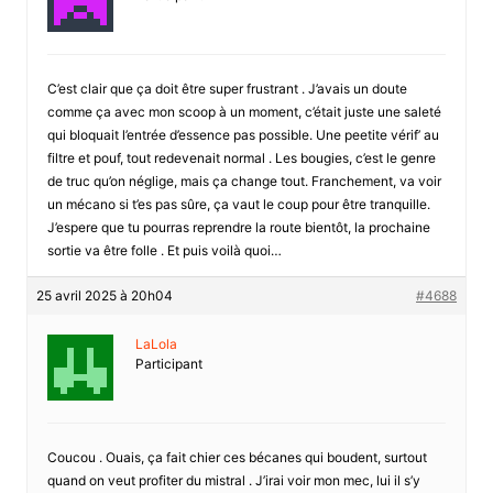
C’est clair que ça doit être super frustrant . J’avais un doute
comme ça avec mon scoop à un moment, c’était juste une saleté
qui bloquait l’entrée d’essence pas possible. Une peetite vérif’ au
filtre et pouf, tout redevenait normal . Les bougies, c’est le genre
de truc qu’on néglige, mais ça change tout. Franchement, va voir
un mécano si t’es pas sûre, ça vaut le coup pour être tranquille.
J’espere que tu pourras reprendre la route bientôt, la prochaine
sortie va être folle . Et puis voilà quoi…
25 avril 2025 à 20h04
#4688
LaLola
Participant
Coucou . Ouais, ça fait chier ces bécanes qui boudent, surtout
quand on veut profiter du mistral . J’irai voir mon mec, lui il s’y