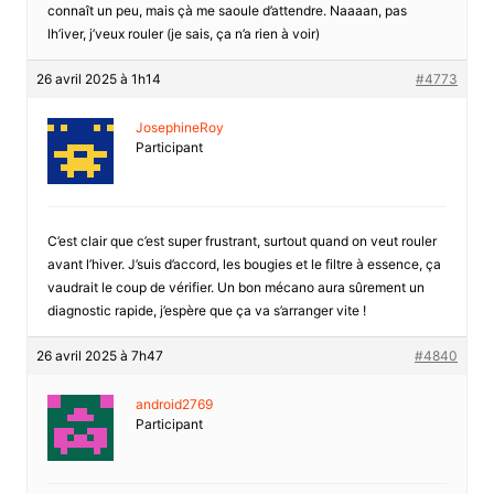
connaît un peu, mais çà me saoule d’attendre. Naaaan, pas
lh’iver, j’veux rouler (je sais, ça n’a rien à voir)
26 avril 2025 à 1h14
#4773
JosephineRoy
Participant
C’est clair que c’est super frustrant, surtout quand on veut rouler
avant l’hiver. J’suis d’accord, les bougies et le filtre à essence, ça
vaudrait le coup de vérifier. Un bon mécano aura sûrement un
diagnostic rapide, j’espère que ça va s’arranger vite !
26 avril 2025 à 7h47
#4840
android2769
Participant