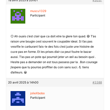
18 avril 2025 à 20h01
#3057
muscu1329
Participant
🙁 Ah ouais c’est clair que ca doit etre la glere ton quad. 😅 T’as
raison une bougie cest souvent le coupable ideal. Si t’as pas
vesrifie le carburant fais-le des fois c’est juste une histoire de
cuve pas en forme. Et les prises d’air ca peut foutre le bazar
aussi. T’as pas un pote qui pourrait jeter un œil au besoin quoi .
Hesite pas a demander on est tous passess par la . Bon courage
j’espere que tu pourras proffiter du coin sans suci. 💪 tiens
d’ailleurs. 😀
20 avril 2025 à 14h00
#3388
jolieXbobo
Participant