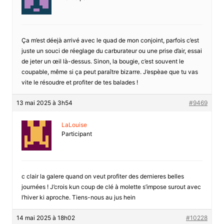
Ça m’est déejà arrivé avec le quad de mon conjoint, parfois c’est
juste un souci de réeglage du carburateur ou une prise d’air, essai
de jeter un œil là-dessus. Sinon, la bougie, c’est souvent le
coupable, même si ça peut paraître bizarre. J’espèae que tu vas
vite le résoudre et profiter de tes balades !
13 mai 2025 à 3h54
#9469
LaLouise
Participant
c clair la galere quand on veut profiter des dernieres belles
journées ! J’crois kun coup de clé à molette s’impose surout avec
l’hiver ki aproche. Tiens-nous au jus hein
14 mai 2025 à 18h02
#10228