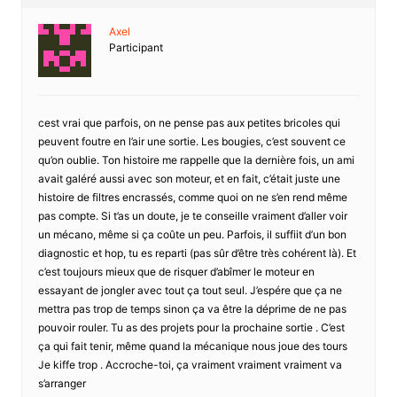
Axel
Participant
cest vrai que parfois, on ne pense pas aux petites bricoles qui
peuvent foutre en l’air une sortie. Les bougies, c’est souvent ce
qu’on oublie. Ton histoire me rappelle que la dernière fois, un ami
avait galéré aussi avec son moteur, et en fait, c’était juste une
histoire de filtres encrassés, comme quoi on ne s’en rend même
pas compte. Si t’as un doute, je te conseille vraiment d’aller voir
un mécano, même si ça coûte un peu. Parfois, il suffiit d’un bon
diagnostic et hop, tu es reparti (pas sûr d’être très cohérent là). Et
c’est toujours mieux que de risquer d’abîmer le moteur en
essayant de jongler avec tout ça tout seul. J’espére que ça ne
mettra pas trop de temps sinon ça va être la déprime de ne pas
pouvoir rouler. Tu as des projets pour la prochaine sortie . C’est
ça qui fait tenir, même quand la mécanique nous joue des tours
Je kiffe trop . Accroche-toi, ça vraiment vraiment vraiment va
s’arranger