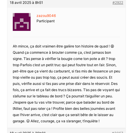
18 avril 2025 à 8h51
#2922
zazou9046
Participant
Ah mince, ça doit vraimen être galère ton histoire de quad ! 😩
Quand ça commence à brouter comme ça, c’est jamaos bon
signe. T’as pense à vérifier la bougie come ton pote a dit ? trop
trop Parfois c’est un petit truc qui peut foutre tout en l’air. Sinon,
pet-être que ça vient du carburant, si t’as mis de l’essence un peu
trop vieille ou pas trop top, ça peut aussi créer des soucis. Et
puis, vérifie aussi si t’as pas une prise d’air dans le réservoir. Des
fois, ça arrive et ça fait des trucs bizasres. T’as pas de voyant qui
s’allume sur le tableau de bord ? Ça pourrait t’aiguiller un peu.
J’espere que tu vas vite trouver, parce que balader au bord de
l’Allier, faut pas rater ça ! Profite bien des belles journées avant
que l’hiver arrive, c’est clair que ça serait bête de le laisser au
garage. 😤 Allez, courage, ça va s’aranger, t’inquiète !