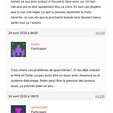
laisser ça aux pros surtout si t’es pas à l’aise avec ça. Un bon
mécano pra te dire rapidement d’ou ça vient. En tout cas j’espère
que tu vas vite régler ça que tu puisses reprendre la route
trankille. Je suis sûr que la prochaine balade sera d’autant mieux
après tout ça ! surpris
24 avril 2025 à 6h59
#4159
loulou
Participant
C’est chiant ces problèmes de quad Génial !. Si t’as déjà checké
le filtre et l’huile, ça peu aussi être un souci avec l’essence ou le
système d’allumage. Relèv peut-être la pression des pnneus
aussi, ça pourrait aider un peu .
24 avril 2025 à 16h15
#4298
seriesx1990
Participant