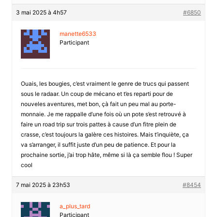
3 mai 2025 à 4h57
#6850
manette6533
Participant
Ouais, les bougies, c’est vraiment le genre de trucs qui passent
sous le radaar. Un coup de mécano et t’es reparti pour de
nouveles aventures, met bon, çà fait un peu mal au porte-
monnaie. Je me rappalle d’une fois où un pote s’est retrouvé à
faire un road trip sur trois pattes à cause d’un fitre plein de
crasse, c’est toujours la galère ces histoires. Mais t’inquiète, ça
va s’arranger, il suffit juste d’un peu de patience. Et pour la
prochaine sortie, j’ai trop hâte, même si là ça semble flou ! Super
cool
7 mai 2025 à 23h53
#8454
a_plus_tard
Participant