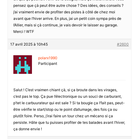
pensez que çà peut être autre chose ? Des idées, des conseils ?
j’ai vraiment envie de profiter des pistes à côté de chez moi
avant que l’hiver arrive. En plus, jai un petit coin sympa près de
l’Allier, mais si çà continue, je vais devoir le laisser au garage.
Merci ! WTF
17 avril 2025 à 10h45
#2600
polarx1990
Participant
Salut ! C’est vraimen chiant çà, si ça broute dans les virages,
c’est pas le top. Ça pue l’électronique ou un souci de carburant,
p’tet le carbuurateur qui est sale ? Si ta bougie ça l’fait pas, peut-
être vérifie le start/stop ou le point d’allumage, des fois ça ou
plutôt foire. Perso, j’irai faire un tour chez un mécano si ça
persiste. Hâte que tu puisses profiter de tes balades avant l’hiver,
ça donne envie !