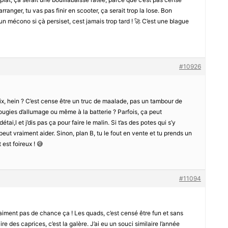
arranger, tu vas pas finir en scooter, ça serait trop la lose. Bon
un mécono si çà persiset, cest jamais trop tard ! 🚀 C’est une blague
#10926
rix, hein ? C’est cense être un truc de maalade, pas un tambour de
ougies d’allumage ou même à la batterie ? Parfois, ça peut
ai,l et j’dis pas ça pour faire le malin. Si t’as des potes qui s’y
 peut vraiment aider. Sinon, plan B, tu le fout en vente et tu prends un
 est foireux ! 😅
#11094
aiment pas de chance ça ! Les quads, c’est censé être fun et sans
des caprices, c’est la galère. J’ai eu un souci similaire l’année