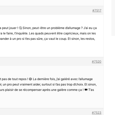
#7517
Ça peut jouer ! 🤔 Sinon, peut-être un problème d’allumage ? J’ai eu ça
va le faire, t’inquiète. Les quads peuvent être capricieux, mais on les
er à un pro si t’es pas sûre, ça vaut le coup. Et sinon, les restos,
#7520
t pas de tout repos ! 😅 La dernière fois, j’ai galéré avec l’allumage
ir, un pro peut vraiment aider, surtout si t’as pas trop d’choix. Et sinon,
ujours plaisir de se récompenser après une galère comme ça ! 🍽️ T’as
#7523