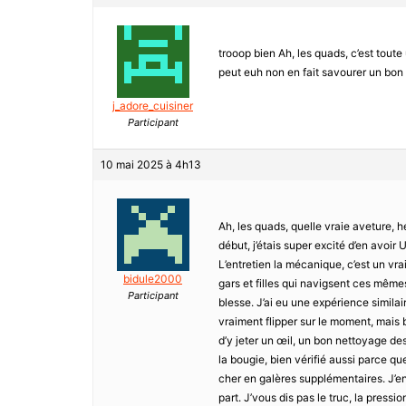
trooop bien Ah, les quads, c’est toute 
peut euh non en fait savourer un bon 
j_adore_cuisiner
Participant
10 mai 2025 à 4h13
Ah, les quads, quelle vraie aveture, h
début, j’étais super excité d’en avoir 
L’entretien la mécanique, c’est un vrai t
bidule2000
gars et filles qui navigsent ces mêmes
Participant
blesse. J’ai eu une expérience simila
vraiment flipper sur le moment, mais b
d’y jeter un œil, un bon nettoyage des
la bougie, bien vérifié aussi parce qu
cher en galères supplémentaires. J’en 
part. J’vous dis pas le truc, la press