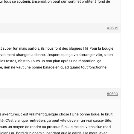
our tous se soutenir. Ensembl, on peut s’en sortir et profiter à fond de
#9535
st super fun mais parfois, ils nous font des blagues ! 😅 Pour la bougie
t vraiment changer la donne. J’espère que ça va s’arranger vite, sinon
, les restos, c’est toujours un bon plan après une réparation, ça
oue, rien ne vaut une bonne balade en quad quand tout fonctionne !
#9600
 aventures, c’est vraiment quelque chose ! Une bonne boue, le bruit
é. C’est vrai que l’entretien, ça peut vite devenir un vrai casse-tête,
jours un moyen de rendre ça presque fun. Je me souviens d’un road
niciens au bord d’un chemin, pendant que je gardais le moral avec