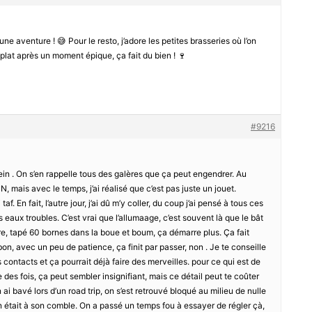
une aventure ! 😅 Pour le resto, j’adore les petites brasseries où l’on
plat après un moment épique, ça fait du bien ! 🍷
#9216
ein . On s’en rappelle tous des galères que ça peut engendrer. Au
UN, mais avec le temps, j’ai réalisé que c’est pas juste un jouet.
af. En fait, l’autre jour, j’ai dû m’y coller, du coup j’ai pensé à tous ces
 eaux troubles. C’est vrai que l’allumaage, c’est souvent là que le bât
ire, tapé 60 bornes dans la boue et boum, ça démarre plus. Ça fait
on, avec un peu de patience, ça finit par passer, non . Je te conseille
 contacts et ça pourrait déjà faire des merveilles. pour ce qui est de
e des fois, ça peut sembler insignifiant, mais ce détail peut te coûter
ai bavé lors d’un road trip, on s’est retrouvé bloqué au milieu de nulle
ion était à son comble. On a passé un temps fou à essayer de régler çà,