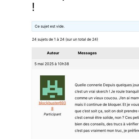
!
Ce sujet est vide.
24 sujets de 1 à 24 (sur un total de 24)
Auteur
Messages
5 mai 2025 à 10h38
Quelle connerie Depuis quelques jour
c’est un vrai skerch ! Je roule tranq
comme un vieux coucou. J’en ai marre de 
blockbuster693
mais il continue de bloquer. Et je v
8
que c’est soit ça, soit on doit prend
Participant
c’est censé être solide, non ? Ces pet
bien des conseils, des trucs à vérifi
c’est pas vraiment mon truc, je préfèr