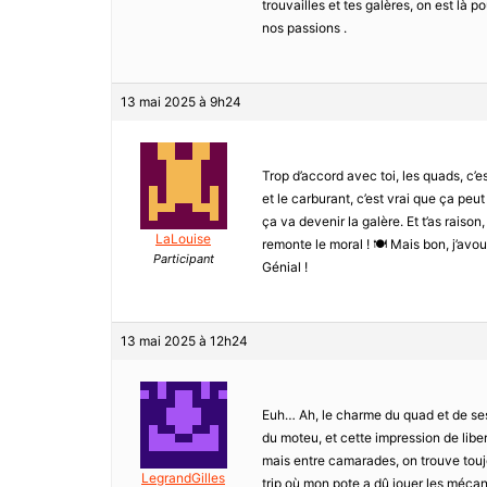
trouvailles et tes galères, on est là p
nos passions .
13 mai 2025 à 9h24
Trop d’accord avec toi, les quads, c’e
et le carburant, c’est vrai que ça peu
ça va devenir la galère. Et t’as raison
LaLouise
remonte le moral ! 🍽️ Mais bon, j’av
Participant
Génial !
13 mai 2025 à 12h24
Euh… Ah, le charme du quad et de ses
du moteu, et cette impression de libert
mais entre camarades, on trouve tou
LegrandGilles
trip où mon pote a dû jouer les méca