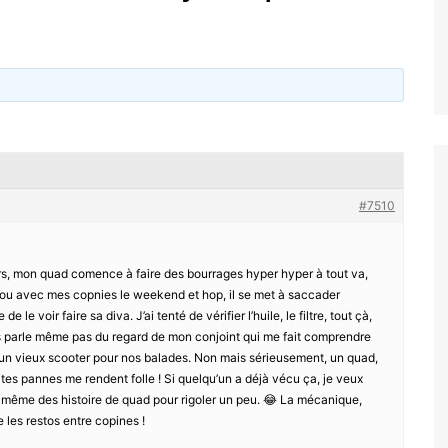
#7510
s, mon quad comence à faire des bourrages hyper hyper à tout va,
uilou avec mes copnies le weekend et hop, il se met à saccader
le voir faire sa diva. J’ai tenté de vérifier l’huile, le filtre, tout çà,
ous parle même pas du regard de mon conjoint qui me fait comprendre
re un vieux scooter pour nos balades. Non mais sérieusement, un quad,
ites pannes me rendent folle ! Si quelqu’un a déjà vécu ça, je veux
er même des histoire de quad pour rigoler un peu. 😂 La mécanique,
e les restos entre copines !