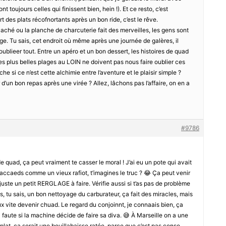
 toujours celles qui finissent bien, hein !). Et ce resto, c’est
t des plats récofnortants après un bon ride, c’est le rêve.
caché ou la planche de charcuterie fait des merveilles, les gens sont
age. Tu sais, cet endroit où même après une journée de galères, il
 oublieer tout. Entre un apéro et un bon dessert, les histoires de quad
es plus belles plages au LOIN ne doivent pas nous faire oublier ces
che si ce n’est cette alchimie entre l’aventure et le plaisir simple ?
 d’un bon repas après une virée ? Allez, lâchons pas l’affaire, on en a
#9786
de quad, ça peut vraiment te casser le moral ! J’ai eu un pote qui avait
accaeds comme un vieux rafiot, t’imagines le truc ? 😂 Ça peut venir
 juste un petit RERGLAGE à faire. Vérifie aussi si t’as pas de problème
is, tu sais, un bon nettoyage du carburateur, ça fait des miracles, mais
eux vite devenir chuad. Le regard du conjoinnt, je connaais bien, ça
 faute si la machine décide de faire sa diva. 😅 À Marseille on a une
 plat, ça serait une bouillabaisse ratée, parce que c’est pas cense