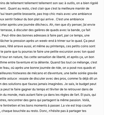
ns de tellement tellement tellement son sac à outils, on a bien rigolé
nt . Quant au resto, c’est clair que c’est la meilleure manièr de
sui team petite brasserie, pas trop chic mais avec une ambiance
eux sentir l’odeur du bon plat qui arrive . C’est une ambiance
rter aprrès une journée d’échecs. Ah, rien que d’y penser, j’ai envie
n terrasse, à discuter des galères de quads avec la bande, ça fait
là. Peut-être des bonnes adresses à faire part, par ce temps, une
 relâcher la pression après un week-end à trimer sur le quad. Ça peut
sses, l’été arrave aussi, et même au printemps, ces petits coins sont
e te parie que tu pourras te faire une petite excursion avec ton quad
it tour en nature, t’as cette sensation de liberté, et après ça, un bon
thme entre l’aventure et la détente. Quand t’as tout ce mélange, c’est
 de l’eau, où après une bonne journée de ride, on a posé nos quads et
meilleures histwares de mécano et d’aventure, une belle soirée gravée
tite astuce : essaie de discuter avec des pros, comme l’a déjà dit un
on des solutions que t’auras jamais imaginées. Je sais, le budget peut
ça peut te faire gagner du temps et t’éviter de te retrouver dans de
fin du monde, mais autant faire ça dans les règles de l’art. Et puis, qui
autres, rencontrer des gens qui partagent la même passion. Voilà,
tre l’entretien et les bons moments à passer. La vie est trop courte
 chaque bouchée au resto. Donc, n’hésite pas à partager tes