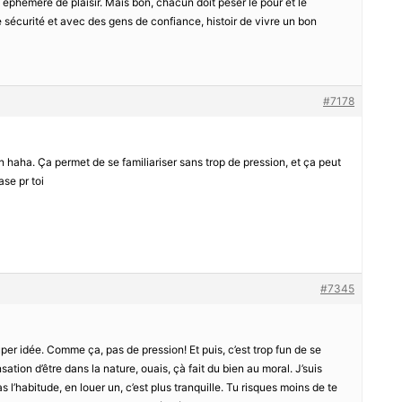
éphémère de plaisir. Mais bon, chacun doit peser le pour et le
te sécurité et avec des gens de confiance, histoir de vivre un bon
#7178
n haha. Ça permet de se familiariser sans trop de pression, et ça peut
se pr toi
#7345
per idée. Comme ça, pas de pression! Et puis, c’est trop fun de se
tion d’être dans la nature, ouais, çà fait du bien au moral. J’suis
as l’habitude, en louer un, c’est plus tranquille. Tu risques moins de te