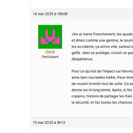
14 mai 2025 à 16h58
J’en ai marre Franchement, les quads, c
et j’étais comme une gamine, le souri
les accidents, ça arrive vite, surtout 
thune
gaffe : bien se protéger, choisir un p
Participant
d’expérience.
Pour ce qui est de l’impact sur l’envi
aime bien nos belles forêts. Peut-êtr
de vouloir investir tout de suite. Ça p
donne sur le long terme. Après, si t’a
copains, histoire de partager les frais
la sécurité, et t’as toutes les chanc
15 mai 2025 à 9h13