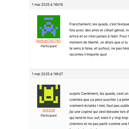
1 mai 2025 à 16h16
Franchement, les quads, c’est l’extase 
fois avec des amis et c’était génial,
arrive et on n’est jamais à l’abri. Pour
Nathan760760
moment de liberté. Je dirais que si tu
Participant
te sens à l’aise, et surtout, ne pas hé
racontes n’importe quoi
1 mai 2025 à 16h27
surpris Carrément, les quads, cest un
craintes que ça peut susciter. La premi
vraiment éclatés ! met, faut pas oubli
riri5359
j’ai une copine qui s’est blessée lors d
Participant
qui rend le truc ouf, mais il y trop tr
chemins et ne pas partir comme une fu