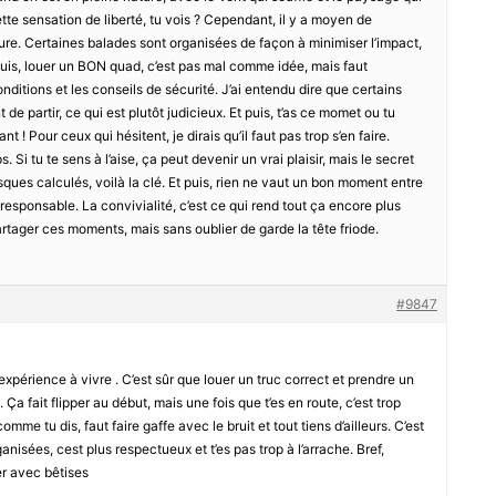
ette sensation de liberté, tu vois ? Cependant, il y a moyen de
ature. Certaines balades sont organisées de façon à minimiser l’impact,
puis, louer un BON quad, c’est pas mal comme idée, mais faut
nditions et les conseils de sécurité. J’ai entendu dire que certains
 de partir, ce qui est plutôt judicieux. Et puis, t’as ce momet ou tu
nt ! Pour ceux qui hésitent, je dirais qu’il faut pas trop s’en faire.
Si tu te sens à l’aise, ça peut devenir un vrai plaisir, mais le secret
isques calculés, voilà la clé. Et puis, rien ne vaut un bon moment entre
responsable. La convivialité, c’est ce qui rend tout ça encore plus
artager ces moments, mais sans oublier de garde la tête friode.
#9847
expérience à vivre . C’est sûr que louer un truc correct et prendre un
 . Ça fait flipper au début, mais une fois que t’es en route, c’est trop
comme tu dis, faut faire gaffe avec le bruit et tout tiens d’ailleurs. C’est
anisées, cest plus respectueux et t’es pas trop à l’arrache. Bref,
mer avec bêtises