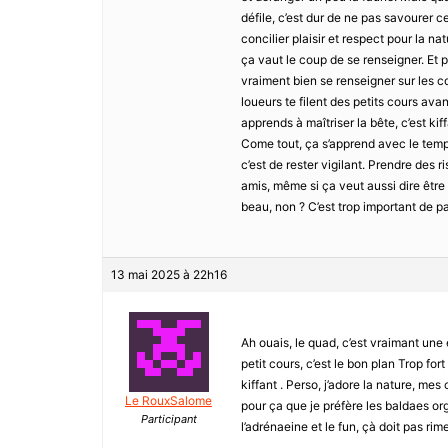
défile, c’est dur de ne pas savourer c
concilier plaisir et respect pour la n
ça vaut le coup de se renseigner. Et 
vraiment bien se renseigner sur les co
loueurs te filent des petits cours avant
apprends à maîtriser la bête, c’est kiffa
Come tout, ça s’apprend avec le temps. 
c’est de rester vigilant. Prendre des r
amis, même si ça veut aussi dire être 
beau, non ? C’est trop important de p
13 mai 2025 à 22h16
Ah ouais, le quad, c’est vraimant une 
petit cours, c’est le bon plan Trop fort
kiffant . Perso, j’adore la nature, mes 
Le RouxSalome
pour ça que je préfère les baldaes org
Participant
l’adrénaeine et le fun, çà doit pas ri