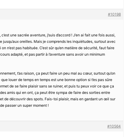
#10198
’est une sacrée aventure, j’suis d’accord ! J’en ai fait une fois aussi,
re jusqu’aux oreilles. Mais je comprends les inquiétudes, surtout avec
si on n’est pas habituée. C’est sûr qu’en matière de sécurité, faut faire
arcours adapté, et pas partir à l’aventure sans avoir un minimum
ronnement, t’as raison, ça peut faire un peu mal au cœur, surtout qu’on
e que louer de temps en temps est une bonne option si t’es pas sûre
ermet de se faire plaisir sans se ruiner, et puis tu peux voir ce que ça
s des amis qui en ont, ça peut être sympa de faire des sorties entre
 et de découvrir des spots. Fais-toi plaisir, mais en gardant un œil sur
es de passer un super moment !
#10564