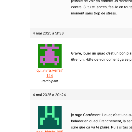
j’essaie de voir çà comme un moment 
contre. Si tu te lances, fas-le en tou
moment sans trop de stress.
4 mai 2025 à 5h38
Grave, louer un quad c’est un bon pla
être fun. Hâte de voir coment ça se pa
qui_vivra_verra7
144
Participant
4 mai 2025 à 20h24
je rage Carrément! Louer, c’est une su
balader en quad. Franchement, la sensa
sûre que ça va te plaire. Puis si t’as p
cool-bidule1995