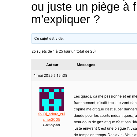
ou juste un piège à 
m’expliquer ?
Ce sujet est vide.
25 sujets de 1 à 25 (sur un total de 25)
Auteur
Messages
1 mai 2025 à 15h38
Les quads, ça me passionne et en mêm
franchement, c’éatit top . Le vent dan
copine me dit que c’est super dangere
fou0j_adore_cui
douée pour les sports mécaniques, j’a
siner2005
beaucoup de gaz et que c’est pas l’idé
Participant
juste enivrant C’est une blague ?. J’s
de temps en temps. Des avis . Vous 