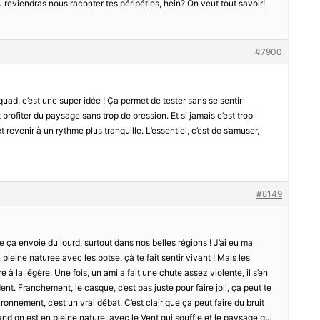
tu reviendras nous raconter tes péripéties, hein? On veut tout savoir!
#7900
uad, c’est une super idée ! Ça permet de tester sans se sentir
rofiter du paysage sans trop de pression. Et si jamais c’est trop
t revenir à un rythme plus tranquille. L’essentiel, c’est de s’amuser,
#8149
ue ça envoie du lourd, surtout dans nos belles régions ! J’ai eu ma
pleine naturee avec les potse, çà te fait sentir vivant ! Mais les
e à la légère. Une fois, un ami a fait une chute assez violente, il s’en
ent. Franchement, le casque, c’est pas juste pour faire joli, ça peut te
ironnement, c’est un vrai débat. C’est clair que ça peut faire du bruit
nd on est en pleine nature, avec le Vent qui souffle et le paysage qui