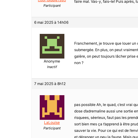
faire mal. Vas-y, fais–le! Puis après, 
Participant
6 mai 2025 à 14h06
Franchement, je trouve que louer un q
submergée. En plus, on peut vraiment p
galère, on peut toujours lâcher prise e
Anonyme
non ?
Inactif
7 mai 2025 à 8h12
pas possible Ah, le quad, c’est vrai q
dose d’adrernaline aussi une sortie en 
risquees, séerieux, faut pas les prendr
LaLouise
sort bien mes ça t’apprend à être prud
Participant
sauver la vie. Pour ce qui est de l’env
et déranger un peu la faune. Mais qua