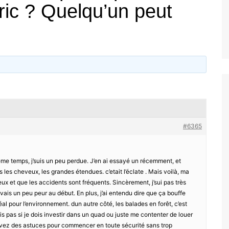
fric ? Quelqu’un peut
#6365
e temps, j’suis un peu perdue. J’en ai essayé un récemment, et
s les cheveux, les grandes étendues. c’etait l’éclate . Mais voilà, ma
ux et que les accidents sont fréquents. Sincèrement, j’sui pas très
vais un peu peur au début. En plus, j’ai entendu dire que ça bouffe
al pour l’environnement. dun autre côté, les balades en forêt, c’est
ais pas si je dois investir dans un quad ou juste me contenter de louer
avez des astuces pour commencer en toute sécurité sans trop