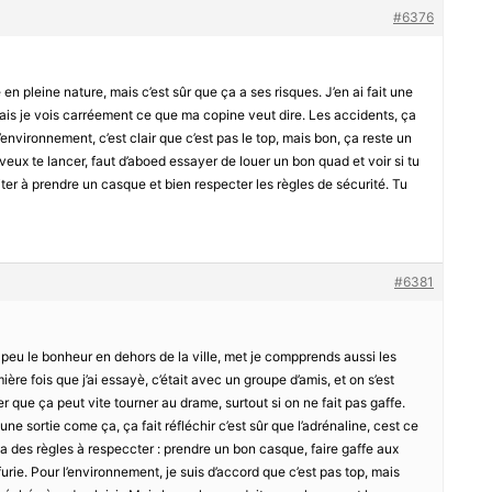
#6376
en pleine nature, mais c’est sûr que ça a ses risques. J’en ai fait une
 mais je vois carréement ce que ma copine veut dire. Les accidents, ça
 l’environnement, c’est clair que c’est pas le top, mais bon, ça reste un
 veux te lancer, faut d’aboed essayer de louer un bon quad et voir si tu
siter à prendre un casque et bien respecter les règles de sécurité. Tu
#6381
 peu le bonheur en dehors de la ville, met je compprends aussi les
ère fois que j’ai essayè, c’était avec un groupe d’amis, et on s’est
er que ça peut vite tourner au drame, surtout si on ne fait pas gaffe.
’une sortie come ça, ça fait réfléchir c’est sûr que l’adrénaline, cest ce
op a des règles à respeccter : prendre un bon casque, faire gaffe aux
rie. Pour l’environnement, je suis d’accord que c’est pas top, mais