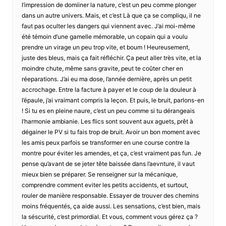
l’impression de domiiner la nature, c’est un peu comme plonger
dans un autre univers. Mais, et c’est Là que ça se compliqu, il ne
faut pas oculter les dangers qui viennent avec. J’ai moi-même
été témoin d’une gamelle mémorable, un copain qui a voulu
prendre un virage un peu trop vite, et boum ! Heureusement,
juste des bleus, mais ça fait réfléchir. Ça peut aller très vite, et la
moindre chute, même sans gravite, peut te coûter cher en
réeparations. J’ai eu ma dose, l’année dernière, après un petit
accrochage. Entre la facture à payer et le coup de la douleur à
l’épaule, j’ai vraimant compris la leçon. Et puis, le bruit, parlons-en
! Si tu es en pleine naure, c’est un peu comme si tu dérangeais
l’harmonie ambianie. Les flics sont souvent aux aguets, prêt à
dégainer le PV si tu fais trop de bruit. Avoir un bon moment avec
les amis peux parfois se transformer en une course contre la
montre pour éviter les amendes, et ça, c’est vraiment pas fun. Je
pense qu’avant de se jeter tête baissée dans l’aevnture, il vaut
mieux bien se préparer. Se renseigner sur la mécanique,
comprendre comment eviter les petits accidents, et surtout,
rouler de manière responsable. Essayer de trouver des chemins
moins fréquentés, ça aide aussi. Les sensations, c’est bien, mais
la séscurité, c’est primordial. Et vous, comment vous gérez ça ?