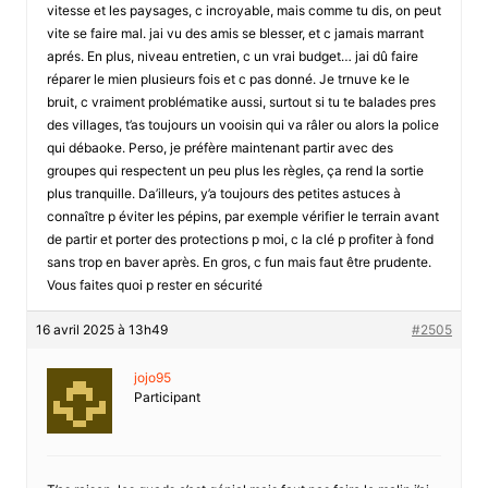
vitesse et les paysages, c incroyable, mais comme tu dis, on peut
vite se faire mal. jai vu des amis se blesser, et c jamais marrant
aprés. En plus, niveau entretien, c un vrai budget… jai dû faire
réparer le mien plusieurs fois et c pas donné. Je trnuve ke le
bruit, c vraiment problématike aussi, surtout si tu te balades pres
des villages, t’as toujours un vooisin qui va râler ou alors la police
qui débaoke. Perso, je préfère maintenant partir avec des
groupes qui respectent un peu plus les règles, ça rend la sortie
plus tranquille. Da’illeurs, y’a toujours des petites astuces à
connaître p éviter les pépins, par exemple vérifier le terrain avant
de partir et porter des protections p moi, c la clé p profiter à fond
sans trop en baver après. En gros, c fun mais faut être prudente.
Vous faites quoi p rester en sécurité
16 avril 2025 à 13h49
#2505
jojo95
Participant