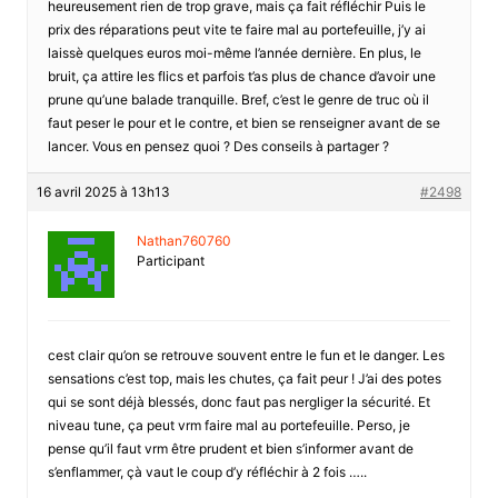
heureusement rien de trop grave, mais ça fait réfléchir Puis le
prix des réparations peut vite te faire mal au portefeuille, j’y ai
laissè quelques euros moi-même l’année dernière. En plus, le
bruit, ça attire les flics et parfois t’as plus de chance d’avoir une
prune qu’une balade tranquille. Bref, c’est le genre de truc où il
faut peser le pour et le contre, et bien se renseigner avant de se
lancer. Vous en pensez quoi ? Des conseils à partager ?
16 avril 2025 à 13h13
#2498
Nathan760760
Participant
cest clair qu’on se retrouve souvent entre le fun et le danger. Les
sensations c’est top, mais les chutes, ça fait peur ! J’ai des potes
qui se sont déjà blessés, donc faut pas nergliger la sécurité. Et
niveau tune, ça peut vrm faire mal au portefeuille. Perso, je
pense qu’il faut vrm être prudent et bien s’informer avant de
s’enflammer, çà vaut le coup d’y réfléchir à 2 fois …..