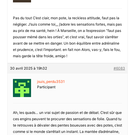
Pas du tout C’est clair, mon pote, la reckless attitude, faut pas la
négliger. J’suis comme toi,,, j’adore les sensations fortes, mais pas
au prix de ma santé, hein ! À Marseille, on a l’expression “faut pas
pousser mémé dans les orties”, et c’est vrai, faut savoir s’arrêter
avant de se mettre en danger. Un bon équilibre entre adrénaline
et prudence, c’est l’important. en fait non Alors, vas-y, fais le fou,
mais garde la tête froide, amigo !
30 avril 2025 à 19h32
#6083
jsuis_perdu3531
Participant
Ah, les quads… un vrai sujet de passion et de débat. C’est sûr que
ces engins peuvent te procurer des sensations de folie. Quand tu
te retrouves à dévaler des pentes boueuses avec des potes, c’est
comme si le monde s’arrêtait un instant. La mantée d’adrénaline,