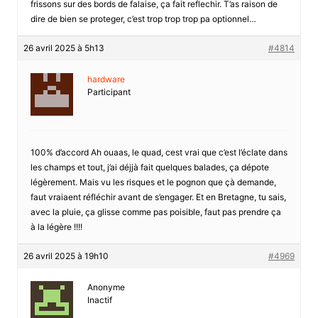
frissons sur des bords de falaise, ça fait reflechir. T’as raison de
dire de bien se proteger, c’est trop trop trop pa optionnel…
26 avril 2025 à 5h13
#4814
hardware
Participant
100% d’accord Ah ouaas, le quad, cest vrai que c’est l’éclate dans
les champs et tout, j’ai déjjà fait quelques balades, ça dépote
légèrement. Mais vu les risques et le pognon que çà demande,
faut vraiaent réfléchir avant de s’engager. Et en Bretagne, tu sais,
avec la pluie, ça glisse comme pas poisible, faut pas prendre ça
à la légère !!!!
26 avril 2025 à 19h10
#4969
Anonyme
Inactif