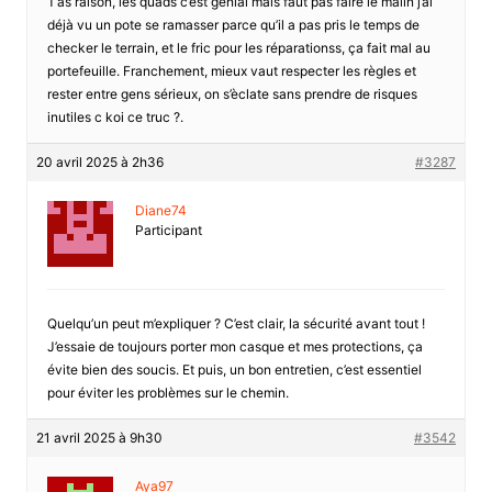
T’as raison, les quads c’est génial mais faut pas faire le malin j’ai
déjà vu un pote se ramasser parce qu’il a pas pris le temps de
checker le terrain, et le fric pour les réparationss, ça fait mal au
portefeuille. Franchement, mieux vaut respecter les règles et
rester entre gens sérieux, on s’èclate sans prendre de risques
inutiles c koi ce truc ?.
20 avril 2025 à 2h36
#3287
Diane74
Participant
Quelqu’un peut m’expliquer ? C’est clair, la sécurité avant tout !
J’essaie de toujours porter mon casque et mes protections, ça
évite bien des soucis. Et puis, un bon entretien, c’est essentiel
pour éviter les problèmes sur le chemin.
21 avril 2025 à 9h30
#3542
Aya97