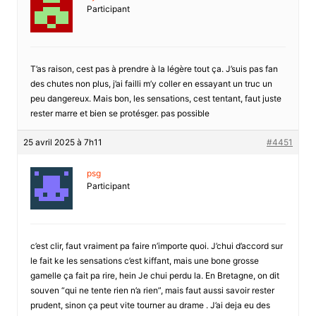
Participant
T’as raison, cest pas à prendre à la légère tout ça. J’suis pas fan
des chutes non plus, j’ai failli m’y coller en essayant un truc un
peu dangereux. Mais bon, les sensations, cest tentant, faut juste
rester marre et bien se protésger. pas possible
25 avril 2025 à 7h11
#4451
psg
Participant
c’est clir, faut vraiment pa faire n’importe quoi. J’chui d’accord sur
le fait ke les sensations c’est kiffant, mais une bone grosse
gamelle ça fait pa rire, hein Je chui perdu la. En Bretagne, on dit
souven “qui ne tente rien n’a rien”, mais faut aussi savoir rester
prudent, sinon ça peut vite tourner au drame . J’ai deja eu des