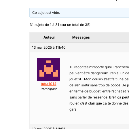
Ce sujet est vide.
31 sujets de 1 à 31 (sur un total de 35)
Auteur
Messages
13 mai 2025 à 11h40
Tu racontes n’importe quoi Francheme
peuvent être dangereux. J’en ai un de
jouet xD. Mon cousin s’est fait une bel
tutur1014
de s’en sortir sans trop de bobos. Je p
Participant
en terme de budget, entre l’achat et l
sans parler de l’essence. Bref, ça peu
rouler, c’est clair que ça te donne de
gars
13 mai 2025 à 11h53