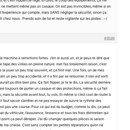
, et c’est flippant je rage. En plus, le coup des équipements, ça me
es ne mettent même pas un casque. On est pas invincibles, même si on
’est l’expérience qui compte, mais SANS négliger la sécurité, sinon ça
chez nous . Prends soin de toi et reste vigilante sur les pistes . :-/
#9596
la machine à sensrtions fortes. J’en ai aussi un, et je peux te dire que
se tape des virées en pleine nature. met t’as totalement raison, c’est
e la jouer un peu trop souvent, et ça finit mal. Une fois, un de mes
in un peu trop accidenté, et il a fini par se retourner. Il s’en est sorti
ait pu être bien pire. Ça fait flipper, je te le dis. La sécurité derrière
saie toujours de porter un casque et des protections, même si ça fait
 mais la sécurité avant tout, tu vois. Et même si c’est cool de rouler à
l faut savoir s’arrêter et ne pas essayer de suivre le rythme des
est pas une course. Pour ce qui est du budget, comme tu dis, ça peut
t du véhicule, l’assurance, l’essence et tous les frais d’entretien qui
 point ça peut déraper. J’ai dû changer quelques pièces la saison
r de ma chaise. C’est sans compter les petites réparations qu’on ne