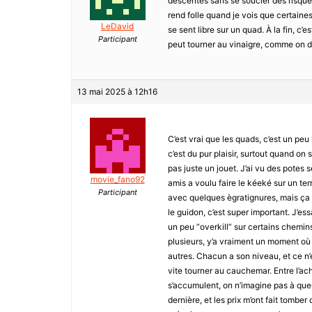
descentes sans se soucier des risques
rend folle quand je vois que certain
LeDavid
se sent libre sur un quad. À la fin, c
Participant
peut tourner au vinaigre, comme on dit 
13 mai 2025 à 12h16
C’est vrai que les quads, c’est un peu 
c’est du pur plaisir, surtout quand on 
pas juste un jouet. J’ai vu des potes s
movie_fano92
amis a voulu faire le kéeké sur un terra
Participant
avec quelques ègratignures, mais ça aur
le guidon, c’est super important. J’es
un peu “overkill” sur certains chemins,
plusieurs, y’a vraiment un moment où i
autres. Chacun a son niveau, et ce n’
vite tourner au cauchemar. Entre l’acha
s’accumulent, on n’imagine pas à quel
dernière, et les prix m’ont fait tombe