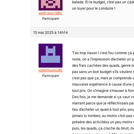
balade. Et le budget, c’est pas un cad
un loyer pour le conduire !
petit.truc1985
Participant
15 mai 2025 à 14h14
T’as trop riason ! c’est fou comme çà 
reste, on a l’impression d’acheter un 
des frais cachées des quads, genre le
jolie0loulou90
pas sans un bon budget s’ils veulent s
Participant
c’est pas que ça, mais je comprends c
mauvaise expérience à cause d’une gli
tout prix. On s’imagine s’mauser à fon
Des fois, je me demande si ça vaut vra
marrant parce que je réfléchissais p
lieu d’acheter un quad à tout prix, po
jamais tu tombes, au moins c’est pas s
préaère des activitées un peu moins
puis, les quads, ça crache du bruit, m