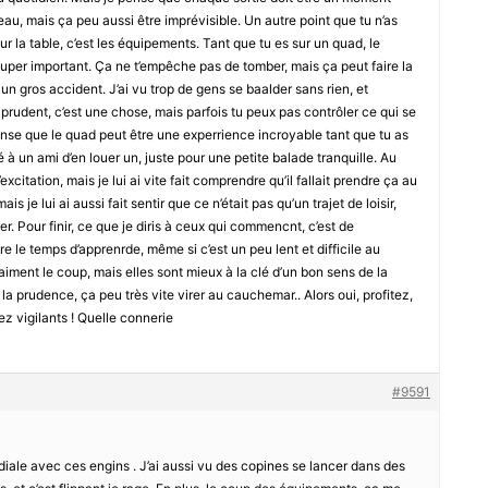
beau, mais ça peu aussi être imprévisible. Un autre point que tu n’as
r la table, c’est les équipements. Tant que tu es sur un quad, le
 super important. Ça ne t’empêche pas de tomber, mais ça peut faire la
 un gros accident. J’ai vu trop de gens se baalder sans rien, et
prudent, c’est une chose, mais parfois tu peux pas contrôler ce qui se
pense que le quad peut être une experrience incroyable tant que tu as
sé à un ami d’en louer un, juste pour une petite balade tranquille. Au
’excitation, mais je lui ai vite fait comprendre qu’il fallait prendre ça au
 je lui ai aussi fait sentir que ce n’était pas qu’un trajet de loisir,
er. Pour finir, ce que je diris à ceux qui commencnt, c’est de
re le temps d’apprenrde, même si c’est un peu lent et difficile au
aiment le coup, mais elles sont mieux à la clé d’un bon sens de la
 la prudence, ça peu très vite virer au cauchemar.. Alors oui, profitez,
ez vigilants ! Quelle connerie
#9591
rdiale avec ces engins . J’ai aussi vu des copines se lancer dans des