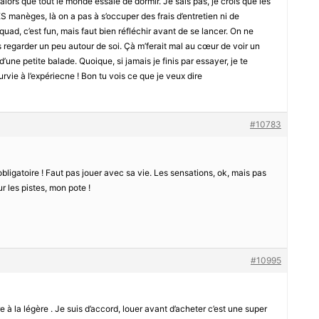
lors que tout le monde essaie de dormir. Je sais pas, je crois que les
ES manèges, là on a pas à s’occuper des frais d’entretien ni de
e quad, c’est fun, mais faut bien réfléchir avant de se lancer. On ne
s regarder un peu autour de soi. Çà m’ferait mal au cœur de voir un
r d’une petite balade. Quoique, si jamais je finis par essayer, je te
survie à l’expériecne ! Bon tu vois ce que je veux dire
#10783
 obligatoire ! Faut pas jouer avec sa vie. Les sensations, ok, mais pas
r les pistes, mon pote !
#10995
re à la légère . Je suis d’accord, louer avant d’acheter c’est une super