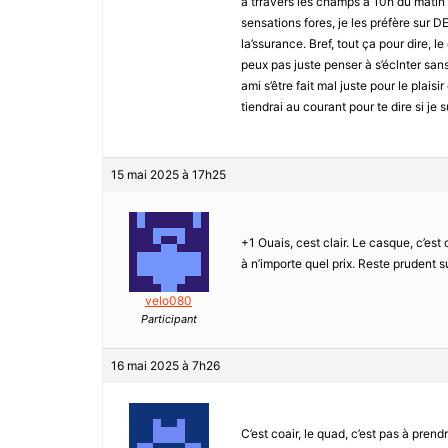
à trravers les champs à 10h du matin a
sensations fores, je les préfère sur D
la’ssurance. Bref, tout ça pour dire, l
peux pas juste penser à s’éclnter san
ami s’être fait mal juste pour le plaisi
tiendrai au courant pour te dire si je 
15 mai 2025 à 17h25
+1 Ouais, cest clair. Le casque, c’est
à n’importe quel prix. Reste prudent su
velo080
Participant
16 mai 2025 à 7h26
C’est coair, le quad, c’est pas à prend