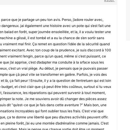
 parce que je partage un peu ton avis. Perso, j’adore rouler avec,
e dangereux. jai également une histoire avec un pote qui s’est fait une
en balad en forêt, super journée ensoleillée, et la, il a voulu tester une
machine a glissé, il est tombé et a eu la chance de s’en sortir sans
u vraiment mal finir. Ça remet en question l’idée de la sécurité quand
aiment excitant. Avec ton coup de la prudence, je suis d’accord à 100
aiment vraiment l’engin, parce qu’un quad, même si c’est puissant, ce
e que j’ai apprise, c’est d’adapter ma conduite à la srface sous les
eux, c’est un vrai piège. Au début, je pensais que je puovais passer
mpte que çà peut vite se transformer en galère. Parfois, je vois des
t là, ça fait peur ! Ensuite, il y a la question de l’entretuen qui est loin
 budget, et c’est clair que çà peut être très coûteux, surtout si tu veux
hat, l’assurance, les réparations qui peuvent survenir à tout moment,
e grimper la note. Je me souviens avoir dû changer des pièces assez
 suis dit “qu’est-ce que je fais dans cette aventure ?” Mais bon, une
nsations incroyables qui font oublier tous les frais. C’est vrai que
ique, ça te donne une liberté que peu d’autres activités peuvent offir.
n en pleine forêt, j’ai eu une montée d’adrénaline comme jamais. C’est
 du quotidien. Mais je pense que chaque sortie doit être un moment