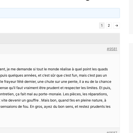
1
2
→
#9581
nt, je me demande si tout le monde réalise à quel point les quads
puis quelques années, et c’est sûr que c’est fun, mais c’est pas un
le frayeur l’été dernier, une chute sur une pente, il a eu de la chance
ense qu’il faut vraiment être prudent et respecter les limites. Et puis,
’entretien, ça fait mal au porte-monaie. Les pièces, les réparations,
t vite devenir un gouffre . Mais bon, quand t’es en pleine nature, à
s sensaions de fou. En gros, ayez du bon sens, et restez prudents les
#9587