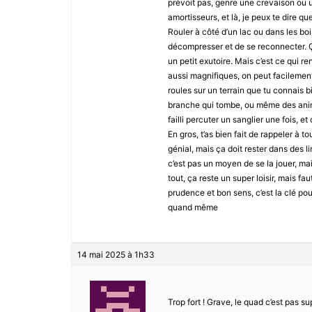
prévoit pas, genre une crevaison ou 
amortisseurs, et là, je peux te dire que
Rouler à côté d’un lac ou dans les bois
décompresser et de se reconnecter. 
un petit exutoire. Mais c’est ce qui 
aussi magnifiques, on peut facilement
roules sur un terrain que tu connais b
branche qui tombe, ou même des anima
failli percuter un sanglier une fois, 
En gros, t’as bien fait de rappeler à to
génial, mais ça doit rester dans des l
c’est pas un moyen de se la jouer, mai
tout, ça reste un super loisir, mais fa
prudence et bon sens, c’est la clé po
quand même
14 mai 2025 à 1h33
Trop fort ! Grave, le quad c’est pas sup