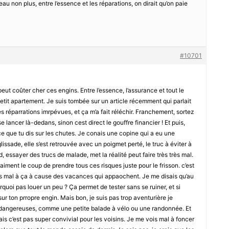
eau non plus, entre l’essence et les réparations, on dirait qu’on paie
#10701
peut coûter cher ces engins. Entre l’essence, l’assurance et tout le
petit apartement. Je suis tombée sur un article récemment qui parlait
s réparrations imrpévues, et ça m’a fait réléchir. Franchement, sortez
e lancer là-dedans, sinon cest direct le gouffre financier ! Et puis,
e que tu dis sur les chutes. Je conais une copine qui a eu une
ssade, elle s’est retrouvée avec un poigmet perté, le truc à éviter à
d, essayer des trucs de malade, met la réalité peut faire très très mal.
iment le coup de prendre tous ces risques juste pour le frisson. c’est
as mal à ça à cause des vacances qui appaochent. Je me disais qu’au
urquoi pas louer un peu ? Ça permet de tester sans se ruiner, et si
ur ton prropre engin. Mais bon, je suis pas trop aventurière je
 dangereuses, comme une petite balade à vélo ou une randonnée. Et
ais c’est pas super convivial pour les voisins. Je me vois mal à foncer