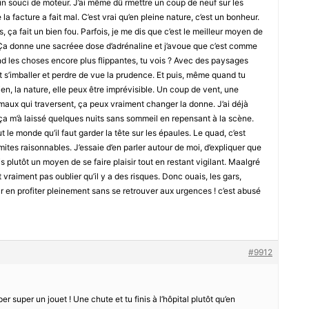
un souci de moteur. J’ai même dû rmettre un coup de neuf sur les
 la facture a fait mal. C’est vrai qu’en pleine nature, c’est un bonheur.
, ça fait un bien fou. Parfois, je me dis que c’est le meilleur moyen de
Ça donne une sacréee dose d’adrénaline et j’avoue que c’est comme
rend les choses encore plus flippantes, tu vois ? Avec des paysages
 s’imballer et perdre de vue la prudence. Et puis, même quand tu
ien, la nature, elle peux être imprévisible. Un coup de vent, une
ux qui traversent, ça peux vraiment changer la donne. J’ai déjà
et ça m’à laissé quelques nuits sans sommeil en repensant à la scène.
ut le monde qu’il faut garder la tête sur les épaules. Le quad, c’est
imites raisonnables. J’essaie d’en parler autour de moi, d’expliquer que
s plutôt un moyen de se faire plaisir tout en restant vigilant. Maalgré
ut vraiment pas oublier qu’il y a des risques. Donc ouais, les gars,
ur en profiter pleinement sans se retrouver aux urgences ! c’est abusé
#9912
er super un jouet ! Une chute et tu finis à l’hôpital plutôt qu’en