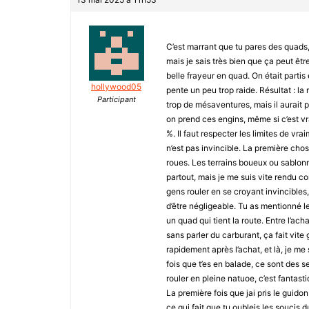
C’est marrant que tu pares des quads,
mais je sais très bien que ça peut êtr
belle frayeur en quad. On était partis 
hollywood05
pente un peu trop raide. Résultat : la 
Participant
trop de mésaventures, mais il aurait p
on prend ces engins, même si c’est vr
%. Il faut respecter les limites de vr
n’est pas invincible. La première chos
roues. Les terrains boueux ou sablonn
partout, mais je me suis vite rendu co
gens rouler en se croyant invincibles, e
d’être négligeable. Tu as mentionné le
un quad qui tient la route. Entre l’ac
sans parler du carburant, ça fait vit
rapidement après l’achat, et là, je me
fois que t’es en balade, ce sont des se
rouler en pleine natuoe, c’est fantast
La première fois que jai pris le guido
ce qui fait que tu oubleis les soucis