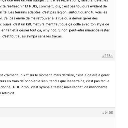
 ça doit être un vrai budget . Entre les réparations, l’assurance et les
t vite réefléechir. Et PUIS, comme tu dis, c’est pas toujours évident de
llité. Les terrains adaptés, c’est pas légion, surtout quand tu vois les
l. J’ai pas envie de me retrouver à la rue ou à devoir gérer des
c ouais, c’est un kiff, met vraiment faut que ça colle avec ton style de
 en fait et à gésrer tout ça, why not . Sinon, peut-être mieux de rester
, c’est tout aussi sympa sans les tracas.
#7584
st vraiment un kiff sur le moment, mais derriere, c’est la galere a gerer
rs en train de bricoler le sien, tandis que les terrains, c’est pas facile
as donne . POUR moi, c’est sympa a tester, mais l’achat, ca m’enchante
 refroidit.
#9458