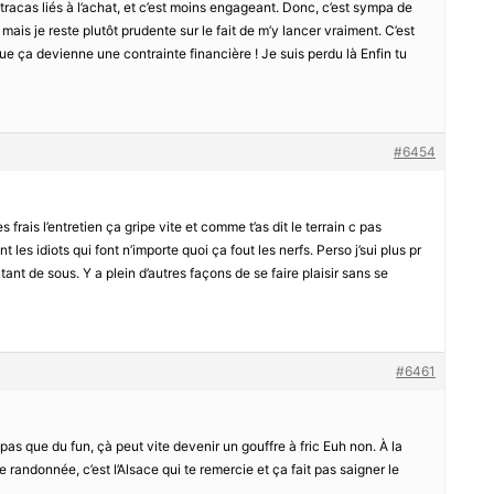
tracas liés à l’achat, et c’est moins engageant. Donc, c’est sympa de
ais je reste plutôt prudente sur le fait de m’y lancer vraiment. C’est
 que ça devienne une contrainte financière ! Je suis perdu là Enfin tu
#6454
 frais l’entretien ça gripe vite et comme t’as dit le terrain c pas
 les idiots qui font n’importe quoi ça fout les nerfs. Perso j’sui plus pr
ant de sous. Y a plein d’autres façons de se faire plaisir sans se
#6461
st pas que du fun, çà peut vite devenir un gouffre à fric Euh non. À la
e randonnée, c’est l’Alsace qui te remercie et ça fait pas saigner le