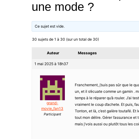
une mode ?
Ce sujet est vide.
30 sujets de 1 à 30 (sur un total de 30)
Auteur
Messages
1 mai 2025 à 18h37
Franchement, j’suis pas sûr que le qu
un, et il s’écuate comme un gamin . mai
temps à le réparer qu’à rouler. J’ai te
grand-
vraiment le coup d’achete. Et puis, fau
movie_fan13
Tonton, et là, c’est galère toutafé. Et
Participant
tout mon délire. Gérer l’assurance et tou
mais j’vois aussi ou plutôt tous les coû