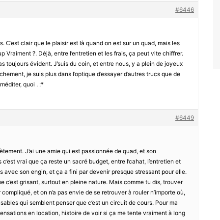
#6446
 C’est clair que le plaisir est là quand on est sur un quad, mais les
up Vraiment ?. Déjà, entre l’entretien et les frais, ça peut vite chiffrer.
pas toujours évident. J’suis du coin, et entre nous, y a plein de joyeux
anchement, je suis plus dans l’optique d’essayer d’autres trucs que de
éditer, quoi . :*
#6449
tement. J’ai une amie qui est passionnée de quad, et son
c’est vrai que ça reste un sacré budget, entre l’cahat, l’entretien et
s avec son engin, et ça a fini par devenir presque stressant pour elle.
e c’est grisant, surtout en pleine nature. Mais comme tu dis, trouver
r compliqué, et on n’a pas envie de se retrouver à rouler n’importe où,
sables qui semblent penser que c’est un circuit de cours. Pour ma
sensations en location, histoire de voir si ça me tente vraiment à long