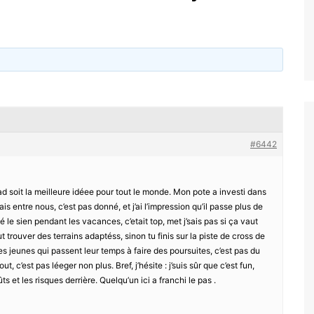
#6442
ad soit la meilleure idéee pour tout le monde. Mon pote a investi dans
s entre nous, c’est pas donné, et j’ai l’impression qu’il passe plus de
sté le sien pendant les vacances, c’etait top, met j’sais pas si ça vaut
t trouver des terrains adaptéss, sinon tu finis sur la piste de cross de
 les jeunes qui passent leur temps à faire des poursuites, c’est pas du
t, c’est pas léeger non plus. Bref, j’hésite : j’suis sûr que c’est fun,
ts et les risques derrière. Quelqu’un ici a franchi le pas .