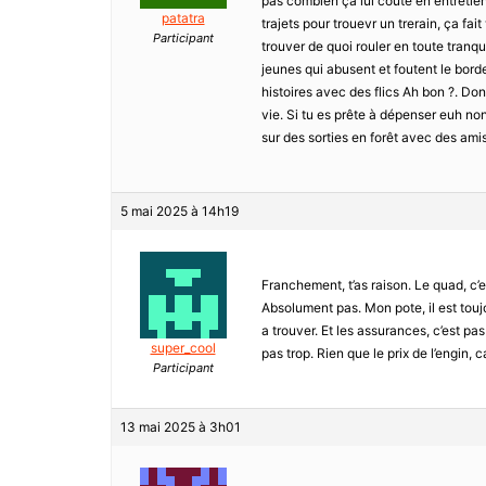
pas combien çà lui coûte en entretien,
patatra
trajets pour trouevr un trerain, ça fai
Participant
trouver de quoi rouler en toute tranqui
jeunes qui abusent et foutent le borde
histoires avec des flics Ah bon ?. Don
vie. Si tu es prête à dépenser euh non
sur des sorties en forêt avec des amis
5 mai 2025 à 14h19
Franchement, t’as raison. Le quad, c’e
Absolument pas. Mon pote, il est toujou
a trouver. Et les assurances, c’est p
super_cool
pas trop. Rien que le prix de l’engin, ca
Participant
13 mai 2025 à 3h01