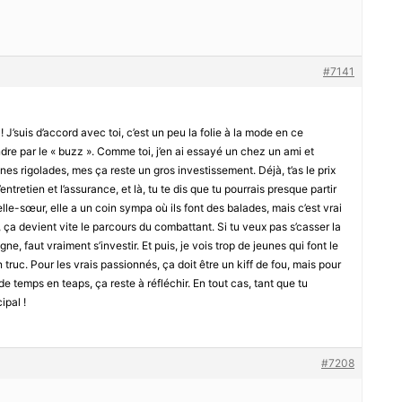
#7141
! J’suis d’accord avec toi, c’est un peu la folie à la mode en ce
dre par le « buzz ». Comme toi, j’en ai essayé un chez un ami et
nnes rigolades, mes ça reste un gros investissement. Déjà, t’as le prix
entretien et l’assurance, et là, tu te dis que tu pourrais presque partir
le-sœur, elle a un coin sympa où ils font des balades, mais c’est vrai
, ça devient vite le parcours du combattant. Si tu veux pas s’casser la
, faut vraiment s’investir. Et puis, je vois trop de jeunes qui font le
truc. Pour les vrais passionnés, ça doit être un kiff de fou, mais pour
 de temps en teaps, ça reste à réfléchir. En tout cas, tant que tu
ipal !
#7208