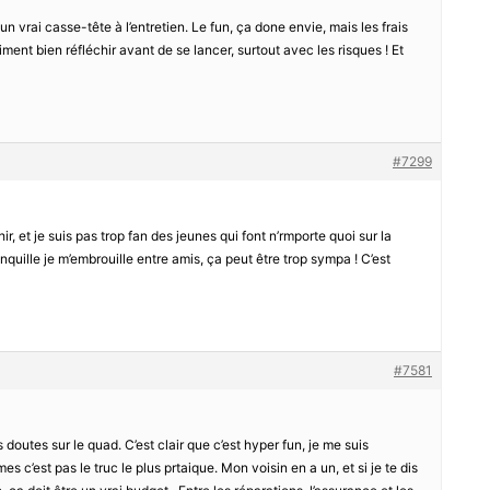
un vrai casse-tête à l’entretien. Le fun, ça done envie, mais les frais
iment bien réfléchir avant de se lancer, surtout avec les risques ! Et
#7299
chir, et je suis pas trop fan des jeunes qui font n’rmporte quoi sur la
nquille je m’embrouille entre amis, ça peut être trop sympa ! C’est
#7581
outes sur le quad. C’est clair que c’est hyper fun, je me suis
mes c’est pas le truc le plus prtaique. Mon voisin en a un, et si je te dis