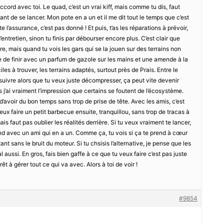
cord avec toi. Le quad, c’est un vrai kiff, mais comme tu dis, faut
ant de se lancer. Mon pote en a un et il me dit tout le temps que c’est
e l’assurance, c’est pas donné ! Et puis, t’as les réparations à prévoir,
retien, sinon tu finis par débourser encore plus. C’est clair que
ure, mais quand tu vois les gars qui se la jouen sur des terrains non
nvie de finir avec un parfum de gazole sur les mains et une amende à la
iles à trouver, les terrains adaptés, surtout près de Prais. Entre le
 suivre alors que tu veux juste décompresser, ça peut vite devenir
 j’ai vraiment l’impression que certains se foutent de l’écosystème.
 d’avoir du bon temps sans trop de prise de tête. Avec les amis, c’est
ux faire un petit barbecue ensuite, tranquillou, sans trop de tracas à
ais faut pas oublier les réalités derrière. Si tu veux vraiment te lancer,
nd avec un ami qui en a un. Comme ça, tu vois si ça te prend à cœur
tant sans le bruit du moteur. Si tu chsisis l’alternative, je pense que les
l aussi. En gros, fais bien gaffe à ce que tu veux faire c’est pas juste
rêt à gérer tout ce qui va avec. Alors à toi de voir !
#9854