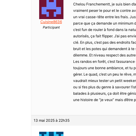
Chelou Franchementt, je suis bien d’ac
vraiment peser le pour et le contre av
un vrai casse-tête entre les frais. Just
Cuisine8636
parce que ça demande un minimum d’ent
Participant
c’est fun de rouler à fond dans la nat
autorisés, ça fait flipper. J’ai pas e
clé. En plus, c’est pas des endroits fac
bruit et les potes qui demandent à te
dilemme. Et niveau respect des autres
Les randos en forêt, c’est l’assurance
toujours une bonne ambiance, et tu pe
gérer. Le quad, c’est un peu le rêve, m
vaudrait mieux tester un petit weeke
ou si t’es plus du genre à savourer l’is
balades à plusieurs, ça doit être génia
une histoire de “je veux” mais d’être p
13 mai 2025 à 22h35