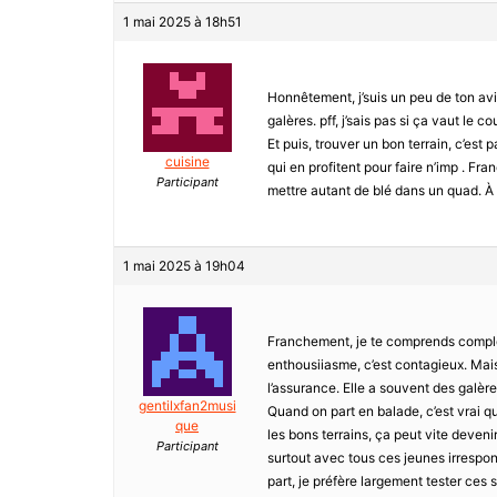
1 mai 2025 à 18h51
Honnêtement, j’suis un peu de ton avis.
galères. pff, j’sais pas si ça vaut le co
Et puis, trouver un bon terrain, c’est 
cuisine
qui en profitent pour faire n’imp . Fr
Participant
mettre autant de blé dans un quad. À m
1 mai 2025 à 19h04
Franchement, je te comprends complè
enthousiiasme, c’est contagieux. Mais 
l’assurance. Elle a souvent des galère
gentilxfan2musi
Quand on part en balade, c’est vrai qu
que
les bons terrains, ça peut vite deveni
Participant
surtout avec tous ces jeunes irrespon
part, je préfère largement tester ces 