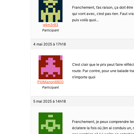
Franchement, t’as raison, ça doit être 
qui vont avec, c’est pas rien. Faut vra
puis voilà quoi…
g4m3r93
Participant
4 mai 2025 à 17h18
C’est clair que le prix peut faire réflé
route. Par contre, pour une balade tra
n’importe quoi
PtitManon6800
Participant
5 mai 2025 à 14h18
Franchement, je peux comprendre tes d
éclatere la fois où j’en ai conduis un, 