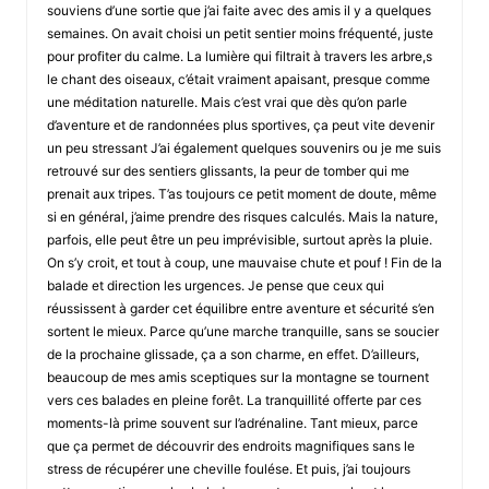
souviens d’une sortie que j’ai faite avec des amis il y a quelques
semaines. On avait choisi un petit sentier moins fréquenté, juste
pour profiter du calme. La lumière qui filtrait à travers les arbre,s
le chant des oiseaux, c’était vraiment apaisant, presque comme
une méditation naturelle. Mais c’est vrai que dès qu’on parle
d’aventure et de randonnées plus sportives, ça peut vite devenir
un peu stressant J’ai également quelques souvenirs ou je me suis
retrouvé sur des sentiers glissants, la peur de tomber qui me
prenait aux tripes. T’as toujours ce petit moment de doute, même
si en général, j’aime prendre des risques calculés. Mais la nature,
parfois, elle peut être un peu imprévisible, surtout après la pluie.
On s’y croit, et tout à coup, une mauvaise chute et pouf ! Fin de la
balade et direction les urgences. Je pense que ceux qui
réussissent à garder cet équilibre entre aventure et sécurité s’en
sortent le mieux. Parce qu’une marche tranquille, sans se soucier
de la prochaine glissade, ça a son charme, en effet. D’ailleurs,
beaucoup de mes amis sceptiques sur la montagne se tournent
vers ces balades en pleine forêt. La tranquillité offerte par ces
moments-là prime souvent sur l’adrénaline. Tant mieux, parce
que ça permet de découvrir des endroits magnifiques sans le
stress de récupérer une cheville foulése. Et puis, j’ai toujours