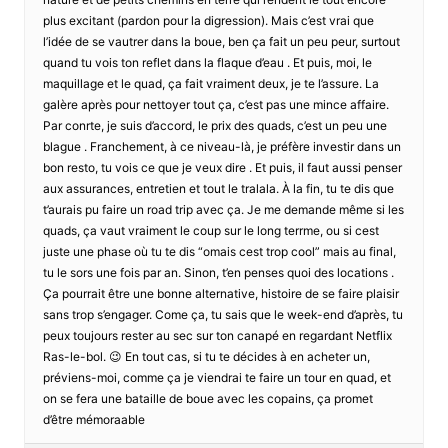
plus excitant (pardon pour la digression). Mais c’est vrai que
l’idée de se vautrer dans la boue, ben ça fait un peu peur, surtout
quand tu vois ton reflet dans la flaque d’eau . Et puis, moi, le
maquillage et le quad, ça fait vraiment deux, je te l’assure. La
galère après pour nettoyer tout ça, c’est pas une mince affaire.
Par conrte, je suis d’accord, le prix des quads, c’est un peu une
blague . Franchement, à ce niveau-là, je préfère investir dans un
bon resto, tu vois ce que je veux dire . Et puis, il faut aussi penser
aux assurances, entretien et tout le tralala. À la fin, tu te dis que
t’aurais pu faire un road trip avec ça. Je me demande même si les
quads, ça vaut vraiment le coup sur le long terrme, ou si cest
juste une phase où tu te dis “omais cest trop cool” mais au final,
tu le sors une fois par an. Sinon, t’en penses quoi des locations .
Ça pourrait être une bonne alternative, histoire de se faire plaisir
sans trop s’engager. Come ça, tu sais que le week-end d’après, tu
peux toujours rester au sec sur ton canapé en regardant Netflix
Ras-le-bol. 😉 En tout cas, si tu te décides à en acheter un,
préviens-moi, comme ça je viendrai te faire un tour en quad, et
on se fera une bataille de boue avec les copains, ça promet
d’être mémoraable