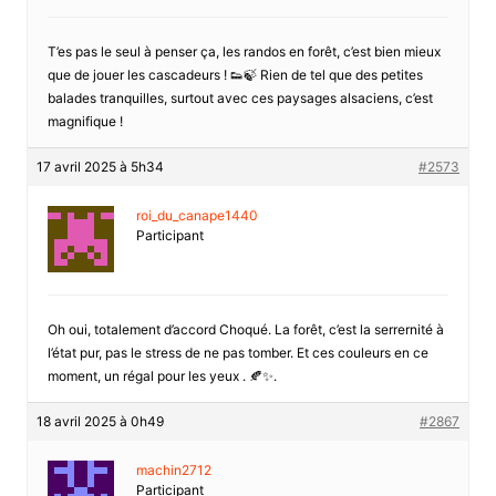
T’es pas le seul à penser ça, les randos en forêt, c’est bien mieux
que de jouer les cascadeurs ! 👟🍃 Rien de tel que des petites
balades tranquilles, surtout avec ces paysages alsaciens, c’est
magnifique !
17 avril 2025 à 5h34
#2573
roi_du_canape1440
Participant
Oh oui, totalement d’accord Choqué. La forêt, c’est la serrernité à
l’état pur, pas le stress de ne pas tomber. Et ces couleurs en ce
moment, un régal pour les yeux . 🍂✨.
18 avril 2025 à 0h49
#2867
machin2712
Participant