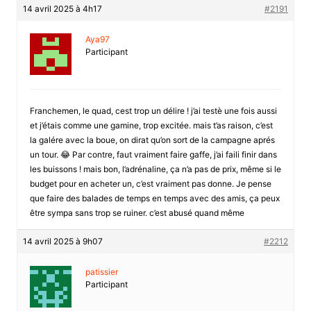
14 avril 2025 à 4h17
#2191
Aya97
Participant
Franchemen, le quad, cest trop un délire ! j’ai testè une fois aussi
et j’étais comme une gamine, trop excitée. mais t’as raison, c’est
la galére avec la boue, on dirat qu’on sort de la campagne aprés
un tour. 😂 Par contre, faut vraiment faire gaffe, j’ai faili finir dans
les buissons ! mais bon, l’adrénaline, ça n’a pas de prix, même si le
budget pour en acheter un, c’est vraiment pas donne. Je pense
que faire des balades de temps en temps avec des amis, ça peux
être sympa sans trop se ruiner. c’est abusé quand même
14 avril 2025 à 9h07
#2212
patissier
Participant