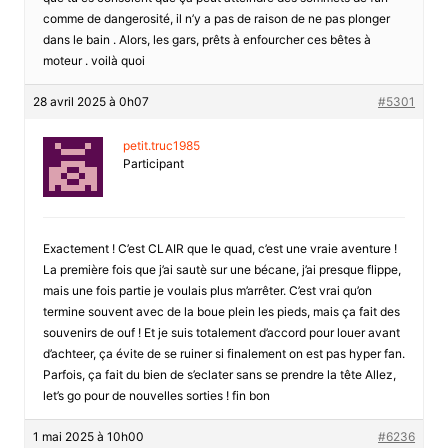
comme de dangerosité, il n’y a pas de raison de ne pas plonger
dans le bain . Alors, les gars, prêts à enfourcher ces bêtes à
moteur . voilà quoi
28 avril 2025 à 0h07
#5301
petit.truc1985
Participant
Exactement ! C’est CLAIR que le quad, c’est une vraie aventure !
La première fois que j’ai sautè sur une bécane, j’ai presque flippe,
mais une fois partie je voulais plus m’arrêter. C’est vrai qu’on
termine souvent avec de la boue plein les pieds, mais ça fait des
souvenirs de ouf ! Et je suis totalement d’accord pour louer avant
d’achteer, ça évite de se ruiner si finalement on est pas hyper fan.
Parfois, ça fait du bien de s’eclater sans se prendre la tête Allez,
let’s go pour de nouvelles sorties ! fin bon
1 mai 2025 à 10h00
#6236