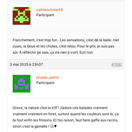
calmeochose38
Participant
Franchement, c’est trop fun . Les sensations, c’est de la balle. met
ouais, la boue et les chutes, c’est relou. Pour le prix, je suis pas
sûr. À réfléchir (je sais, ça n’a rien à voir). Euh non
3 mai 2025 à 23h37
#7097
phobie_admin
Participant
Grave, la nature c’est le kiff ! J’adore ces balades vraiment
vraiment vraiment en foret, surtout quand les couleurs sont là, ça
te fout enfin les frissons. Et t’as raison, faut faire gaffe aux racins,
sinon c’est la gamelle ! 🥴🌳