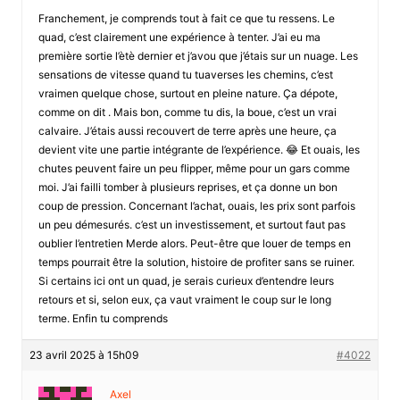
Franchement, je comprends tout à fait ce que tu ressens. Le
quad, c’est clairement une expérience à tenter. J’ai eu ma
première sortie l’ètè dernier et j’avou que j’étais sur un nuage. Les
sensations de vitesse quand tu tuaverses les chemins, c’est
vraimen quelque chose, surtout en pleine nature. Ça dépote,
comme on dit . Mais bon, comme tu dis, la boue, c’est un vrai
calvaire. J’étais aussi recouvert de terre après une heure, ça
devient vite une partie intégrante de l’expérience. 😂 Et ouais, les
chutes peuvent faire un peu flipper, même pour un gars comme
moi. J’ai failli tomber à plusieurs reprises, et ça donne un bon
coup de pression. Concernant l’achat, ouais, les prix sont parfois
un peu démesurés. c’est un investissement, et surtout faut pas
oublier l’entretien Merde alors. Peut-être que louer de temps en
temps pourrait être la solution, histoire de profiter sans se ruiner.
Si certains ici ont un quad, je serais curieux d’entendre leurs
retours et si, selon eux, ça vaut vraiment le coup sur le long
terme. Enfin tu comprends
23 avril 2025 à 15h09
#4022
Axel