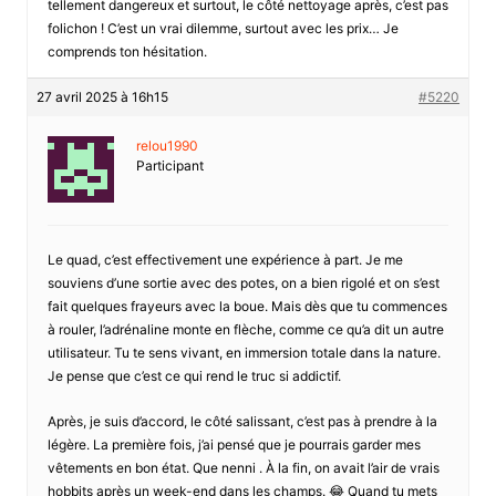
tellement dangereux et surtout, le côté nettoyage après, c’est pas
folichon ! C’est un vrai dilemme, surtout avec les prix… Je
comprends ton hésitation.
27 avril 2025 à 16h15
#5220
relou1990
Participant
Le quad, c’est effectivement une expérience à part. Je me
souviens d’une sortie avec des potes, on a bien rigolé et on s’est
fait quelques frayeurs avec la boue. Mais dès que tu commences
à rouler, l’adrénaline monte en flèche, comme ce qu’a dit un autre
utilisateur. Tu te sens vivant, en immersion totale dans la nature.
Je pense que c’est ce qui rend le truc si addictif.
Après, je suis d’accord, le côté salissant, c’est pas à prendre à la
légère. La première fois, j’ai pensé que je pourrais garder mes
vêtements en bon état. Que nenni . À la fin, on avait l’air de vrais
hobbits après un week-end dans les champs. 😂 Quand tu mets