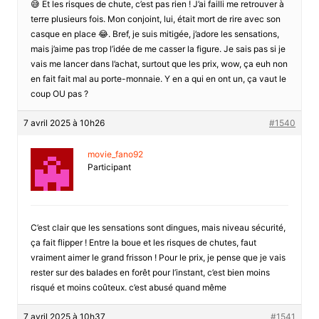
😅 Et les risques de chute, c’est pas rien ! J’ai failli me retrouver à
terre plusieurs fois. Mon conjoint, lui, était mort de rire avec son
casque en place 😂. Bref, je suis mitigée, j’adore les sensations,
mais j’aime pas trop l’idée de me casser la figure. Je sais pas si je
vais me lancer dans l’achat, surtout que les prix, wow, ça euh non
en fait fait mal au porte-monnaie. Y en a qui en ont un, ça vaut le
coup OU pas ?
7 avril 2025 à 10h26
#1540
movie_fano92
Participant
C’est clair que les sensations sont dingues, mais niveau sécurité,
ça fait flipper ! Entre la boue et les risques de chutes, faut
vraiment aimer le grand frisson ! Pour le prix, je pense que je vais
rester sur des balades en forêt pour l’instant, c’est bien moins
risqué et moins coûteux. c’est abusé quand même
7 avril 2025 à 10h37
#1541