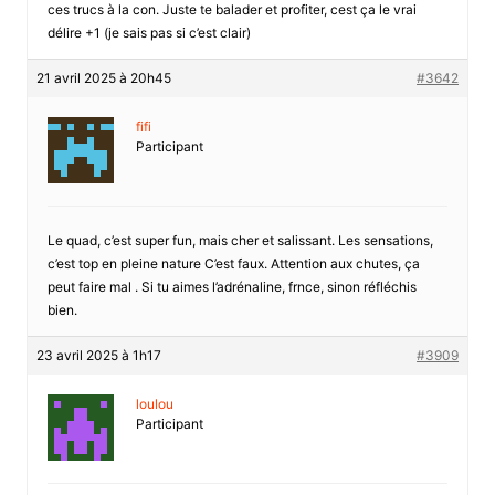
ces trucs à la con. Juste te balader et profiter, cest ça le vrai
délire +1 (je sais pas si c’est clair)
21 avril 2025 à 20h45
#3642
fifi
Participant
Le quad, c’est super fun, mais cher et salissant. Les sensations,
c’est top en pleine nature C’est faux. Attention aux chutes, ça
peut faire mal . Si tu aimes l’adrénaline, frnce, sinon réfléchis
bien.
23 avril 2025 à 1h17
#3909
loulou
Participant