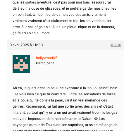
que les sorties aventure, cest pas pour moi tous les jours ; j’ai
déjà eu ma dose de glissades, et je préfère garder mes chevilles
en bon état. Un bon feu de camp avec des amis, vraiment
vraiment vraiment c’est clairement le top, les souvenris qu’on
crée là, c’est inégalable. Allez, un pique-nique et de la douceur,
ça fait du bien au moral !
9 avril 2025 à 11h33
#1730
hollywood05
Participant
Ah ça, le quad, c’est un peu une aventure à la “toulousaine”, hein
. Je vois bien ce que tu veux dire . Entre les sensations de folies
et la boue qui te colle à la peau, c’est un vrai merlange des
genres. Récemment, j’ai fait une sortie avec des amis et c’était
hilarant, surtout qu’il y en a un qui avait vraiment trop mis les gaz,
on avait l’impression de le voir démarrer le Dakar . 😄 Les
paysages autour de Toulouse son superbes, tu as ce mélange de
nature et de petits chemins en terre qui rendent le tout encore