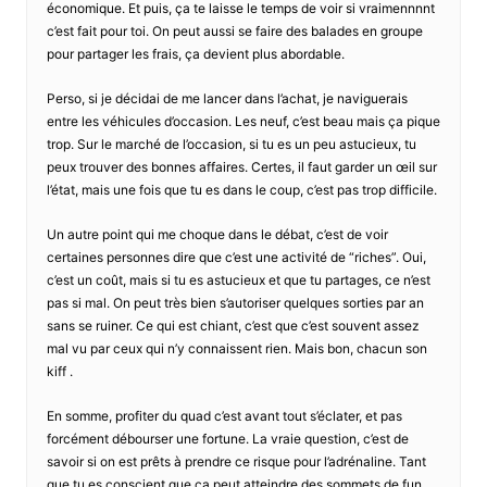
économique. Et puis, ça te laisse le temps de voir si vraimennnnt
c’est fait pour toi. On peut aussi se faire des balades en groupe
pour partager les frais, ça devient plus abordable.
Perso, si je décidai de me lancer dans l’achat, je naviguerais
entre les véhicules d’occasion. Les neuf, c’est beau mais ça pique
trop. Sur le marché de l’occasion, si tu es un peu astucieux, tu
peux trouver des bonnes affaires. Certes, il faut garder un œil sur
l’état, mais une fois que tu es dans le coup, c’est pas trop difficile.
Un autre point qui me choque dans le débat, c’est de voir
certaines personnes dire que c’est une activité de “riches”. Oui,
c’est un coût, mais si tu es astucieux et que tu partages, ce n’est
pas si mal. On peut très bien s’autoriser quelques sorties par an
sans se ruiner. Ce qui est chiant, c’est que c’est souvent assez
mal vu par ceux qui n’y connaissent rien. Mais bon, chacun son
kiff .
En somme, profiter du quad c’est avant tout s’éclater, et pas
forcément débourser une fortune. La vraie question, c’est de
savoir si on est prêts à prendre ce risque pour l’adrénaline. Tant
que tu es conscient que ça peut atteindre des sommets de fun