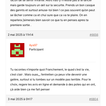
facon de se sentir vivante. Alors vas-y n’hesite pas a te lancer
mais garde toujours un œil sur la securite. Prends un bon casque
des gannts et surtout amuse-toi bien ! ce pas souvent qu’on peut
se lâcher comme ca et chui sure que ca va te plaire. On en
reparlera j’aimerais bien savoir ce que tu en penses apres ta
premiere sortie .
2 mai 2025 à 11h14
#6656
Aya97
Participant
Tu racontes n’importe quoi Franchement, le quad c’est la vie,
c’est clair . Mais ouas,,, l’entretien ça peux vite devenir une
galère, surtout si tu tombes sur un modéle pas terrible. Pour le
choix, regare les avis en ligne et demande à des potes qui en ont,
çà aide bien ça me fait penser
3 mai 2025 à 0h17
#6804