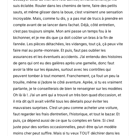
suis éclatée. Rouler dans les chemins de terre, faire des petits
sauts, et même glisser dans la boue, c’est vraiment une sensation
incroyable. Mais, comme tu dis, y a pas mal de trucs à prendre en
compte avant de se lancer dans l’achat. Déjà, côté entretien,
c’est pas toujours simple. Mon ami passe un temps fou à le
bichonner, et je me dis que ça doit coûter un bras à la fin de
l’année. Les pièces détachées, les vidanges, tout çà, çà peux vite
faire mal au porte-monnaie. Et puis, faut pas oublier les
assurances et les éventuels accidents. J’ai entendu des histoires
de gens qui ont eu des galères après une gamelle, donc faut
avoir la tête sur les épaules, surtout avec les contrôles qui
peuvent tomber à tout moment. Franchement, ça fout un peu la
trouille, même si j’adore le côté aventure. Aprèe, si tu es vraiment
partante, je te conseillerais de bien te renseigner sur les modèles
Oh là là !. J’ai un ami qui a trouvé un très bon quad d’occasion, et
il m’a dit qu’il avait vérifié tous les déetails pour éviter les
mauvaises surprises. C’est un peu comme acheter une voiture,
faut regarder les frais d’entretien, l’historique, et tout le bazar. Et
puis, ça dépend aussi de ce que tu comptes en faire. Si c’est
juste pour des sorties occasionnelles, peut-être qu’un modèle
moins cher peut suffire. Mais si tu veux TOUT déchirer dans les