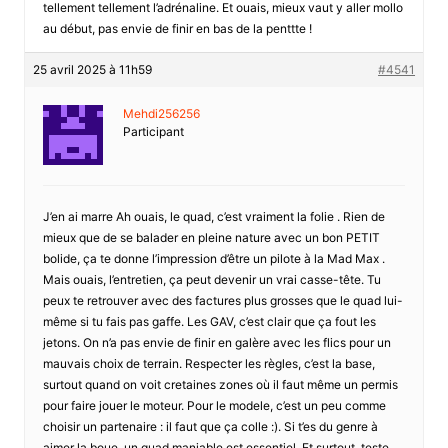
tellement tellement l’adrénaline. Et ouais, mieux vaut y aller mollo
au début, pas envie de finir en bas de la penttte !
25 avril 2025 à 11h59
#4541
Mehdi256256
Participant
J’en ai marre Ah ouais, le quad, c’est vraiment la folie . Rien de
mieux que de se balader en pleine nature avec un bon PETIT
bolide, ça te donne l’impression d’être un pilote à la Mad Max .
Mais ouais, l’entretien, ça peut devenir un vrai casse-tête. Tu
peux te retrouver avec des factures plus grosses que le quad lui-
même si tu fais pas gaffe. Les GAV, c’est clair que ça fout les
jetons. On n’a pas envie de finir en galère avec les flics pour un
mauvais choix de terrain. Respecter les règles, c’est la base,
surtout quand on voit cretaines zones où il faut même un permis
pour faire jouer le moteur. Pour le modele, c’est un peu comme
choisir un partenaire : il faut que ça colle :). Si t’es du genre à
aimer la boue, un quad maniable est essentiel. Et surtout, teste