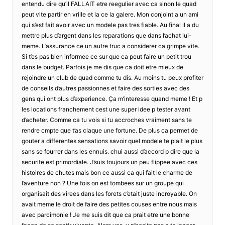
entendu dire qu’il FALLAIT etre reegulier avec ca sinon le quad
peut vite partir en vrille et la ce la galere. Mon conjoint a un ami
qui s’est fait avoir avec un modele pas tres fiable. Au final il a du
mettre plus d’argent dans les reparations que dans l’achat lui-
meme. L’assurance ce un autre truc a considerer ca grimpe vite.
Si t’es pas bien informee ce sur que ca peut faire un petit trou
dans le budget. Parfois je me dis que ca doit etre mieux de
rejoindre un club de quad comme tu dis. Au moins tu peux profiter
de conseils d’autres passionnes et faire des sorties avec des
gens qui ont plus d’experience. Ça m’interesse quand meme ! Et p
les locations franchement cest une super idee p tester avant
d’acheter. Comme ca tu vois si tu accroches vraiment sans te
rendre cmpte que t’as claque une fortune. De plus ca permet de
gouter a differentes sensations savoir quel modele te plait le plus
sans se fourrer dans les ennuis. chui aussi d’accord p dire que la
securite est primordiale. J’suis toujours un peu flippee avec ces
histoires de chutes mais bon ce aussi ca qui fait le charme de
l’aventure non ? Une fois on est tombees sur un groupe qui
organisait des virees dans les forets c’etait juste incroyable. On
avait meme le droit de faire des petites couses entre nous mais
avec parcimonie ! Je me suis dit que ca prait etre une bonne