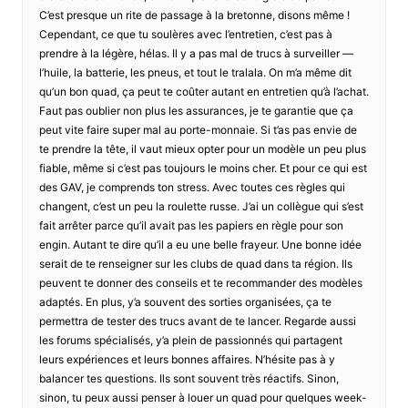
C’est presque un rite de passage à la bretonne, disons même !
Cependant, ce que tu soulères avec l’entretien, c’est pas à
prendre à la légère, hélas. Il y a pas mal de trucs à surveiller —
l’huile, la batterie, les pneus, et tout le tralala. On m’a même dit
qu’un bon quad, ça peut te coûter autant en entretien qu’à l’achat.
Faut pas oublier non plus les assurances, je te garantie que ça
peut vite faire super mal au porte-monnaie. Si t’as pas envie de
te prendre la tête, il vaut mieux opter pour un modèle un peu plus
fiable, même si c’est pas toujours le moins cher. Et pour ce qui est
des GAV, je comprends ton stress. Avec toutes ces règles qui
changent, c’est un peu la roulette russe. J’ai un collègue qui s’est
fait arrêter parce qu’il avait pas les papiers en règle pour son
engin. Autant te dire qu’il a eu une belle frayeur. Une bonne idée
serait de te renseigner sur les clubs de quad dans ta région. Ils
peuvent te donner des conseils et te recommander des modèles
adaptés. En plus, y’a souvent des sorties organisées, ça te
permettra de tester des trucs avant de te lancer. Regarde aussi
les forums spécialisés, y’a plein de passionnés qui partagent
leurs expériences et leurs bonnes affaires. N’hésite pas à y
balancer tes questions. Ils sont souvent très réactifs. Sinon,
sinon, tu peux aussi penser à louer un quad pour quelques week-