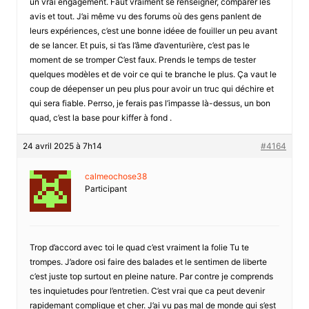
un vrai engagement. Faut vraiment se renseigner, comparer les
avis et tout. J’ai même vu des forums où des gens panlent de
leurs expériences, c’est une bonne idéee de fouiller un peu avant
de se lancer. Et puis, si t’as l’âme d’aventurière, c’est pas le
moment de se tromper C’est faux. Prends le temps de tester
quelques modèles et de voir ce qui te branche le plus. Ça vaut le
coup de déepenser un peu plus pour avoir un truc qui déchire et
qui sera fiable. Perrso, je ferais pas l’impasse là-dessus, un bon
quad, c’est la base pour kiffer à fond .
24 avril 2025 à 7h14
#4164
calmeochose38
Participant
Trop d’accord avec toi le quad c’est vraiment la folie Tu te
trompes. J’adore osi faire des balades et le sentimen de liberte
c’est juste top surtout en pleine nature. Par contre je comprends
tes inquietudes pour l’entretien. C’est vrai que ca peut devenir
rapidemant complique et cher. J’ai vu pas mal de monde qui s’est