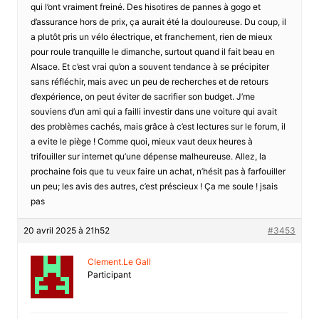
qui l’ont vraiment freiné. Des hisotires de pannes à gogo et
d’assurance hors de prix, ça aurait été la douloureuse. Du coup, il
a plutôt pris un vélo électrique, et franchement, rien de mieux
pour roule tranquille le dimanche, surtout quand il fait beau en
Alsace. Et c’est vrai qu’on a souvent tendance à se précipiter
sans réfléchir, mais avec un peu de recherches et de retours
d’expérience, on peut éviter de sacrifier son budget. J’me
souviens d’un ami qui a failli investir dans une voiture qui avait
des problèmes cachés, mais grâce à c’est lectures sur le forum, il
a evite le piège ! Comme quoi, mieux vaut deux heures à
trifouiller sur internet qu’une dépense malheureuse. Allez, la
prochaine fois que tu veux faire un achat, n’hésit pas à farfouiller
un peu; les avis des autres, c’est préscieux ! Ça me soule ! jsais
pas
20 avril 2025 à 21h52
#3453
Clement.Le Gall
Participant