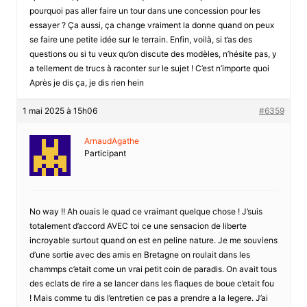
pourquoi pas aller faire un tour dans une concession pour les
essayer ? Ça aussi, ça change vraiment la donne quand on peux
se faire une petite idée sur le terrain. Enfin, voilà, si t’as des
questions ou si tu veux qu’on discute des modèles, n’hésite pas, y
a tellement de trucs à raconter sur le sujet ! C’est n’importe quoi
Après je dis ça, je dis rien hein
1 mai 2025 à 15h06
#6359
ArnaudAgathe
Participant
No way !! Ah ouais le quad ce vraimant quelque chose ! J’suis
totalement d’accord AVEC toi ce une sensacion de liberte
incroyable surtout quand on est en peline nature. Je me souviens
d’une sortie avec des amis en Bretagne on roulait dans les
chammps c’etait come un vrai petit coin de paradis. On avait tous
des eclats de rire a se lancer dans les flaques de boue c’etait fou
! Mais comme tu dis l’entretien ce pas a prendre a la legere. J’ai