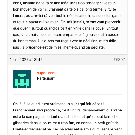
ends, histoire de te faire une idée sans trop t’engager. C’est un
bon moyen de voir si vraiment ça te plait à long terme. Si tu te
lances, assure-toi d’avoir tout le nécessaire : le casque, les gants
et tout le bazar qui va avec. On sait jamais, mieux vaut prervenir
que guérir, surtout quand çà part en vrille dans la boue ! En tout
cas, si tu choisis de te lancer, prépare-toi à glousser et à passer
du bon temps. Allez, bon courage avec ta décision, et n’oublie
pas : la prudence est de mise, même quand on s’éclate.
1 mai 2025 à 13h15
#6307
super_cool
Participant
Oh là là, le quad, c’est vraiment un sujet qui fait débat !
Franchement, moi j’adore ça, c’est un vrai dépaysement quand on
est à la campagne, surtout quand il pleut et qu’on peut faire des
glissades dans la boue. c’est trop fun, ça donne un petit goût de
libertè et d’adréenaline. Les balades entre amis où tu sens le vent