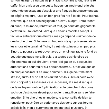
sur ton visage, ça n’a pas de prix ! Mais, comme tu dis, faut faire
gaffe. Mon amie a eu une petite frayeur un week-end, elle s’est
retournée en essayant d’esquiver une flaques, heureusement pas
de dégâts majeurs, juste un bon gros fou rire à la clé. Pour l’achat,
c’est vrai que c’est pas négligeable nievau budget. Entre l’achat
du quad, l’assurance, l’entretien et tout, ça peut vite grignoter le
portefeuille. J’ai entendu dire que certains modèles sont plus
faciles à entretenir que d’autres, mes ça dépend vraiment de ce
que tu cherches. Si tu veux un truc robuste qui puisse encaisser
les chocs et le terrain difficile, il vaut mieux investir un peu plus.
Sinon, tu pourrais te retrouver avec un engin qui racle le fond au
bout de queluqes mois. Et puis, y a toutes ces histoires de
réglementation qui circulent, entre l’obligation du casque, les
autorisations pour rouler sur certaines terres… C’est vrai que ça
en bloque pas mal ! Les GAV, comme tu dis, ça peut vraiment
stressé, surtout si on est pas au fait des lois. J’en ai parlé avec
mon conjoint qui est assez calé la-dessus, et il me disait que
certains foyers font de l’optimisation et te dénichent des bons
spots où c’est moins risqué pour rouler tranquillou sans se faire
embêter. Si tu cherches un modéle, je te conseille de bien te
renseigner, peut-être en parler avec des gens sur des forums
spécialisés, y en a surement qui en ont testè plusieurs. Et