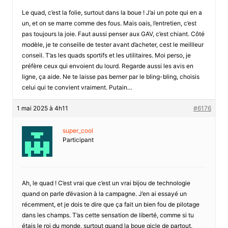
Le quad, c’est la folie, surtout dans la boue ! J’ai un pote qui en a
un, et on se marre comme des fous. Mais oais, l’entretien, c’est
pas toujours la joie. Faut aussi penser aux GAV, c’est chiant. Côté
modèle, je te conseille de tester avant d’acheter, cest le meillleur
conseil. T’as les quads sportifs et les utilitaires. Moi perso, je
préfère ceux qui envoient du lourd. Regarde aussi les avis en
ligne, ça aide. Ne te laisse pas berner par le bling-bling, choisis
celui qui te convient vraiment. Putain…
1 mai 2025 à 4h11
#6176
super_cool
Participant
Ah, le quad ! C’est vrai que c’est un vrai bijou de technologie
quand on parle d’évasion à la campagne. J’en ai essayé un
récemment, et je dois te dire que ça fait un bien fou de pilotage
dans les champs. T’as cette sensation de liberté, comme si tu
étais le roi du monde, surtout quand la boue gicle de partout.