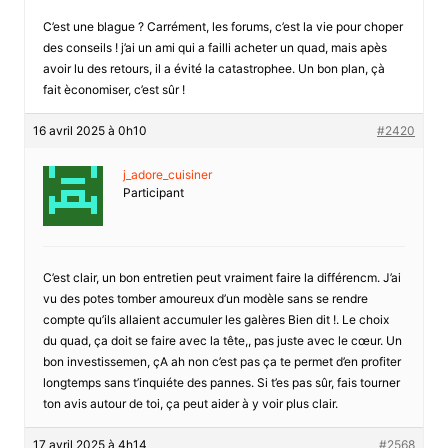
C’est une blague ? Carrément, les forums, c’est la vie pour choper
des conseils ! j’ai un ami qui a failli acheter un quad, mais apès
avoir lu des retours, il a évité la catastrophee. Un bon plan, çà
fait èconomiser, c’est sûr !
16 avril 2025 à 0h10
#2420
j_adore_cuisiner
Participant
C’est clair, un bon entretien peut vraiment faire la différencm. J’ai
vu des potes tomber amoureux d’un modèle sans se rendre
compte qu’ils allaient accumuler les galères Bien dit !. Le choix
du quad, ça doit se faire avec la tête,, pas juste avec le cœur. Un
bon investissemen, çA ah non c’est pas ça te permet d’en profiter
longtemps sans t’inquiéte des pannes. Si t’es pas sûr, fais tourner
ton avis autour de toi, ça peut aider à y voir plus clair.
17 avril 2025 à 4h14
#2568