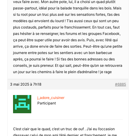
veux faire avec. Mon autre pote, lui, il a choisi un quad plutôt
passe-partout, idéal pour la balade tranquille dans les bois. Mais
si tu root pour un truc plus axé sur les sensations fortes, t’as des
modèles qui envoient du lourd ! T’as aussi ceux qui sont un peu
plus costauds, parfaits pour le franchissement. En tout cas, faut
pas hésiter à se renseigner, les forums et les groupes Facebook,
ça peut être super utile pour avoir des avis. Puis, avec l’été qui
arrive, ça done envie de faire des sorties. Peut-être qu’une petite
journere entre potes sur les sentiers avec un bon barbecue
après, ça pourrai le faire ! Si t’as des bonnes adresses ou des
conseils, je suis preneur. Et qui sait, peut-être qu’on se retrouvera
un jour sur les chemins à faire le plein d’adrénaline ! je rage
3 mai 2025 à 7h18
#6885
j_adore_cuisiner
Participant
C’est clair que le quad, c’est un truc de ouf . J’ai eu l’occasion
d’essayer celui de mon ami l’été dernier, et franchement, je me