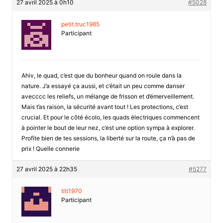
27 avril 2025 à 0h10
#5028
petit.truc1985
Participant
Ahiv, le quad, c’est que du bonheur quand on roule dans la
nature. J’a essayé ça aussi, et c’était un peu comme danser
avecccc les reliefs, un mélange de frisson et d’émerveillement.
Mais t’as raison, la sécurité avant tout ! Les protections, c’est
crucial. Et pour le côté écolo, les quads électriques commencent
à pointer le bout de leur nez, c’est une option sympa à explorer.
Profite bien de tes sessions, la liberté sur la route, ça n’à pas de
prix ! Quelle connerie
27 avril 2025 à 22h35
#5277
titi1970
Participant