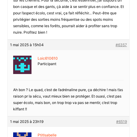
sur les chemins. Pour la sécurité, c’est essenntiel, j’ai toujours un
bon casque et des gants, çà aide à se sentir plus en confiance. Et
pour l’aspect écolo, cest vrai, ça fait réfléchir… Peut-être que
privilégier des sorties moins fréquentse ou des spots moins
sensibles, comme les forêts, pourrait aider à profiter sans trop
nuire. Profitez bien !
1 mai 2025 à 15h04
#6357
Loic610610
Participant
Ah bon ? Le quad, c’est de l’adrénaline pure, ça déchire ! mais t’as
raison pr la sécu, vaut mieux bien se protéger. Et ouasi, c’est pas
super écolo, mais bon, on trop trop va pas se mentir, c’est trop
kiffant !!
1 mai 2025 à 23h19
#6519
PtitIsabelle