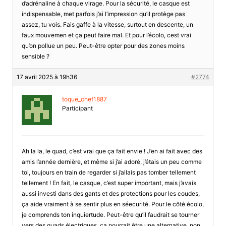
d’adrénaline à chaque virage. Pour la sécurité, le casque est
indispensable, met parfois j’ai l’impression qu’il protège pas
assez, tu vois. Fais gaffe à la vitesse, surtout en descente, un
faux mouvemen et ça peut faire mal. Et pour l’écolo, cest vrai
qu’on pollue un peu. Peut-être opter pour des zones moins
sensible ?
17 avril 2025 à 19h36
#2774
toque_chef1887
Participant
Ah la la, le quad, c’est vrai que ça fait envie ! J’en ai fait avec des
amis l’année dernière, et même si j’ai adoré, j’étais un peu comme
toi, toujours en train de regarder si j’allais pas tomber tellement
tellement ! En fait, le casque, c’est super important, mais j’avais
aussi investi dans des gants et des protections pour les coudes,
ça aide vraiment à se sentir plus en séecurité. Pour le côté écolo,
je comprends ton inquiertude. Peut-être qu’il faudrait se tourner
vers des quads électriques, ça pourrait être une alternative, non