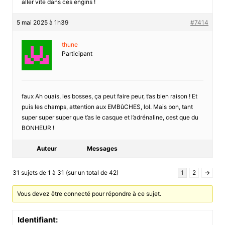
aller vite dans ces engins !
5 mai 2025 à 1h39
#7414
thune
Participant
faux Ah ouais, les bosses, ça peut faire peur, t’as bien raison ! Et
puis les champs, attention aux EMBûCHES, lol. Mais bon, tant
super super super que t’as le casque et l’adrénaline, cest que du
BONHEUR !
Auteur
Messages
31 sujets de 1 à 31 (sur un total de 42)
1
2
→
Vous devez être connecté pour répondre à ce sujet.
Identifiant: