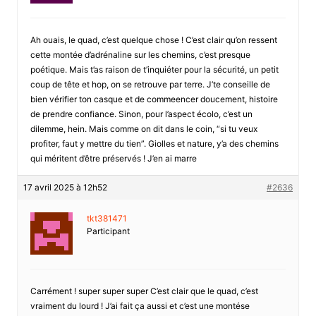
Ah ouais, le quad, c’est quelque chose ! C’est clair qu’on ressent
cette montée d’adrénaline sur les chemins, c’est presque
poétique. Mais t’as raison de t’inquiéter pour la sécurité, un petit
coup de tête et hop, on se retrouve par terre. J’te conseille de
bien vérifier ton casque et de commeencer doucement, histoire
de prendre confiance. Sinon, pour l’aspect écolo, c’est un
dilemme, hein. Mais comme on dit dans le coin, “si tu veux
profiter, faut y mettre du tien”. Giolles et nature, y’a des chemins
qui méritent d’être préservés ! J’en ai marre
17 avril 2025 à 12h52
#2636
tkt381471
Participant
Carrément ! super super super C’est clair que le quad, c’est
vraiment du lourd ! J’ai fait ça aussi et c’est une montése