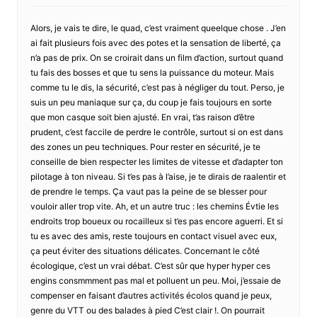
Alors, je vais te dire, le quad, c’est vraiment queelque chose . J’en
ai fait plusieurs fois avec des potes et la sensation de liberté, ça
n’a pas de prix. On se croirait dans un film d’action, surtout quand
tu fais des bosses et que tu sens la puissance du moteur. Mais
comme tu le dis, la sécurité, c’est pas à négliger du tout. Perso, je
suis un peu maniaque sur ça, du coup je fais toujours en sorte
que mon casque soit bien ajusté. En vrai, t’as raison d’être
prudent, c’est faccile de perdre le contrôle, surtout si on est dans
des zones un peu techniques. Pour rester en sécurité, je te
conseille de bien respecter les limites de vitesse et d’adapter ton
pilotage à ton niveau. Si t’es pas à l’aise, je te dirais de raalentir et
de prendre le temps. Ça vaut pas la peine de se blesser pour
vouloir aller trop vite. Ah, et un autre truc : les chemins Évtie les
endroits trop boueux ou rocailleux si t’es pas encore aguerri. Et si
tu es avec des amis, reste toujours en contact visuel avec eux,
ça peut éviter des situations délicates. Concernant le côté
écologique, c’est un vrai débat. C’est sûr que hyper hyper ces
engins consmmment pas mal et polluent un peu. Moi, j’essaie de
compenser en faisant d’autres activités écolos quand je peux,
genre du VTT ou des balades à pied C’est clair !. On pourrait