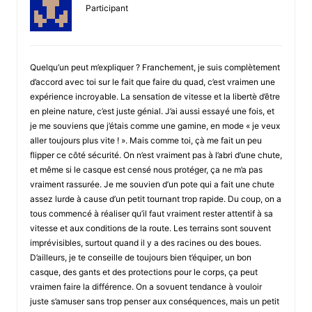
Participant
Quelqu’un peut m’expliquer ? Franchement, je suis complètement
d’accord avec toi sur le fait que faire du quad, c’est vraimen une
expérience incroyable. La sensation de vitesse et la libertè d’être
en pleine nature, c’est juste génial. J’ai aussi essayé une fois, et
je me souviens que j’étais comme une gamine, en mode « je veux
aller toujours plus vite ! ». Mais comme toi, çà me fait un peu
flipper ce côté sécurité. On n’est vraiment pas à l’abri d’une chute,
et même si le casque est censé nous protéger, ça ne m’a pas
vraiment rassurée. Je me souvien d’un pote qui a fait une chute
assez lurde à cause d’un petit tournant trop rapide. Du coup, on a
tous commencé à réaliser qu’il faut vraiment rester attentif à sa
vitesse et aux conditions de la route. Les terrains sont souvent
imprévisibles, surtout quand il y a des racines ou des boues.
D’ailleurs, je te conseille de toujours bien t’équiper, un bon
casque, des gants et des protections pour le corps, ça peut
vraimen faire la différence. On a sovuent tendance à vouloir
juste s’amuser sans trop penser aux conséquences, mais un petit