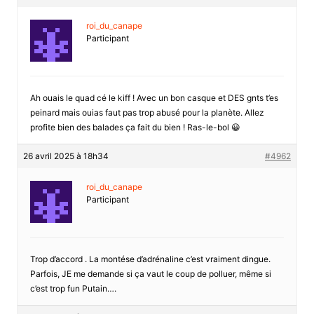
roi_du_canape
Participant
Ah ouais le quad cé le kiff ! Avec un bon casque et DES gnts t’es
peinard mais ouias faut pas trop abusé pour la planète. Allez
profite bien des balades ça fait du bien ! Ras-le-bol 😀
26 avril 2025 à 18h34
#4962
roi_du_canape
Participant
Trop d’accord . La montése d’adrénaline c’est vraiment dingue.
Parfois, JE me demande si ça vaut le coup de polluer, même si
c’est trop fun Putain….