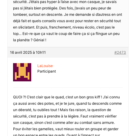
sécurité. J’étais pas hyper à l’aise avec mon casque, je savais
pas si j’étais bien protégée. Des fois, j’avais un peu peur de
tombeer, surtout en descente. Je me demande si d’autress en ont
déjà fait et quels conseils vous avez pour rester en sécurité tout
en s’éclatant. Et puis, franchement, niveau écolo, c’est pas le
top… Est-re que ça vaut le coup de faire ça si ça flingue un peu
la planéte ? Génial !
16 avril 2025 à 10h11
#2473
LaLouise
Participant
QUOI ?! C’est clair que le quad, c’est un bon gros kiff ! J’ai connu
ça aussi avec des potes, et je te jure, quand tu descends comme
un déeraté, tu oublies tout ! Mais t’as raison, la question de
sécurité, c’est pas à prendre à la légère. Faut vraiment vérifier
son casque, sinon c’est comme aller au combat sans armure.
Pour éviter les gamelles, vaut mieux rouler en groupe et garder
un bon espace entre les quads. Quant à l’impact sur