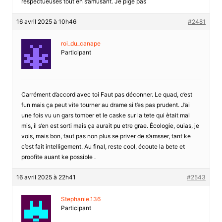
respectueuses tout en s’amusant. Je pige pas
16 avril 2025 à 10h46
#2481
roi_du_canape
Participant
Carrément d’accord avec toi Faut pas déconner. Le quad, c’est
fun mais ça peut vite tourner au drame si t’es pas prudent. J’ai
une fois vu un gars tomber et le caske sur la tete qui ètait mal
mis, il s’en est sorti mais ça aurait pu etre grae. Écologie, ouias, je
vois, mais bon, faut pas non plus se priver de s’amsser, tant ke
c’est fait intelligement. Au final, reste cool, écoute la bete et
proofite auant ke possible .
16 avril 2025 à 22h41
#2543
Stephanie.136
Participant