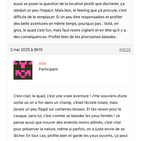
aussi se poser la question de la location plutôt que d’acheter, ça
réeduit un peu l’impact. Mais bon, le feering que çà procure, c’est
difficile de le remplacer. Si on peu être responsables et profiter
des belle aventures en même temps, pourquoi pas . Voilà, en
gros, le quad c’est fun, mais faut restre vigilant et en tête qu’il y a
des conséquences. Profite bien de tes prochaines balades .
2 mai 2025 à 9h10
#6628
Axel
Participant
C’est clair, le quad, c’est une vraie aventure ! J’me souviens d’une
sortie où on a fini dans un champ, c’était l’éclate totale, mais
j’avais un peu flippé sur certaines bosses. Et t’as raison pour le
casque, sans lui, c’est comme se balader les yeux fermés ! Je
pense aussi que trouver des endroits moins abîmés, c’est vital
pour préserver la nature, même si parfois, on a juste envie de se
lâcher. En tout cas, profite bien et garde les yeux ouverts, ça peut