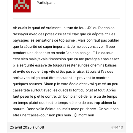
Participant
Ah ouais le quad cé vraiment un truc de fou . J’ai eu l’occasion
d’essayer avec des potes ossi et cé clair que çà dépote ^^. Les
paysages les sensations cé topissime . Mais bon faut pas oublier
que la sécurité cé super important. Je me souvens avoir flippé
pendant une descente en mode “ah non pas ça . “. Le casque
cest bien mais j’avais l’impresion que ça me protégeait pas assez.
p la sercurité essaye de toujours rester sur des chemins balisés
et évite de rouler trop vite si t’es pas à l’aise. Et puis si t’as des
amis avec toi ça peut être rassurant ils peuvent te montrer
quelques astuces. Sinon p le cotè écolo c’est vrai que cé un peu
casse tête surtout avec les quads ki font du bruit et tout. Après
faut peser le p et le contre. Un bon plan cé de faire ça de temps
en temps plutot que tout le temps hsitoire de pas trop abîmer la
naturre. Donc voilà éclate-toi mais avec prudence . On veut pas
être une “casse-cou” non plus hein . 😉 mdrrr non
25 avril 2025 à 6h08
#4440