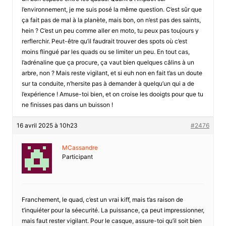
l’environnement, je me suis posé la même question. C’est sûr que
ça fait pas de mal à la planète, mais bon, on n’est pas des saints,
hein ? C’est un peu comme aller en moto, tu peux pas toujours y
rerflerchir. Peut-être qu’il faudrait trouver des spots où c’est
moins flingué par les quads ou se limiter un peu. En tout cas,
l’adrénaline que ça procure, ça vaut bien quelques câlins à un
arbre, non ? Mais reste vigilant, et si euh non en fait t’as un doute
sur ta conduite, n’hersite pas à demander à quelqu’un qui a de
l’expérience ! Amuse-toi bien, et on croise les dooigts pour que tu
ne finisses pas dans un buisson !
16 avril 2025 à 10h23
#2476
MCassandre
Participant
Franchement, le quad, c’est un vrai kiff, mais t’as raison de
t’inquiéter pour la séecurité. La puissance, ça peut impressionner,
mais faut rester vigilant. Pour le casque, assure-toi qu’il soit bien