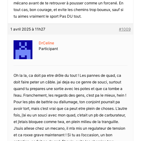
mécano avant de te retrouver à pousser comme un forcené. En
tout cas, bon courage, et evite les chemins trop boueux, sauf si
tu aimes vraiment le sport Pas DU tout.
1 avril 2025 à 11h27
#1009
DrCeline
Participant
Oh la la, ca doit pa etre drôle du tout ! Les pannes de quad, ca
doit faire peter un câble. jai deja eu ce genre de souci, surtout
quand tu prepares une sortie avec les potes et que ca tombe a
l’eau. Franchement, les regards des gens, c’est pa le mieux, hein !
Pour les pbs de battrie ou d’allumage, ton conjoint pourrait pa
avoir tort, mais c’est vrai que ca peut etre plein de choses. L’autre
fois, j’ai eu un souci avec mon quad, c’etait un pb de carburateur,
et j’etais bloquee comme twa, en plein milieu de la tranguille.
J’suis allese chez un mecano, il m’a mis un regulateur de tension
et ca roxxe grave maintenant ! Si tu as l’occasion, un bon