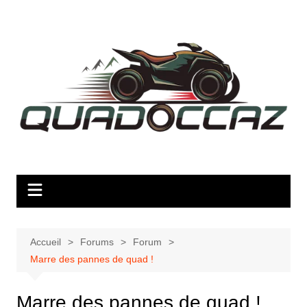
Aller
au
contenu
Accueil
Forums
Forum
Marre des pannes de quad !
Marre des pannes de quad !