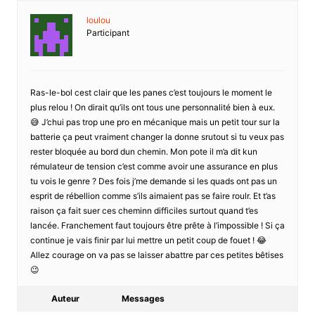
loulou
Participant
Ras-le-bol cest clair que les panes c’est toujours le moment le
plus relou ! On dirait qu’ils ont tous une personnalité bien à eux.
😅 J’chui pas trop une pro en mécanique mais un petit tour sur la
batterie ça peut vraiment changer la donne srutout si tu veux pas
rester bloquée au bord dun chemin. Mon pote il m’a dit kun
rémulateur de tension c’est comme avoir une assurance en plus
tu vois le genre ? Des fois j’me demande si les quads ont pas un
esprit de rébellion comme s’ils aimaient pas se faire roulr. Et t’as
raison ça fait suer ces cheminn difficiles surtout quand t’es
lancée. Franchement faut toujours être prête à l’impossible ! Si ça
continue je vais finir par lui mettre un petit coup de fouet ! 😂
Allez courage on va pas se laisser abattre par ces petites bêtises
😉
Auteur
Messages