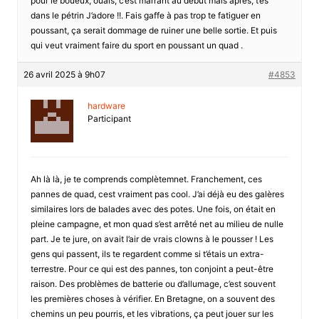
pour le boueux, ouais, c’est marrant au début mais aprés, t’es
dans le pétrin J’adore !!. Fais gaffe à pas trop te fatiguer en
poussant, ça serait dommage de ruiner une belle sortie. Et puis
qui veut vraiment faire du sport en poussant un quad .
26 avril 2025 à 9h07
#4853
hardware
Participant
Ah là là, je te comprends complètemnet. Franchement, ces
pannes de quad, cest vraiment pas cool. J’ai déjà eu des galères
similaires lors de balades avec des potes. Une fois, on était en
pleine campagne, et mon quad s’est arrêté net au milieu de nulle
part. Je te jure, on avait l’air de vrais clowns à le pousser ! Les
gens qui passent, ils te regardent comme si t’étais un extra-
terrestre. Pour ce qui est des pannes, ton conjoint a peut-être
raison. Des problèmes de batterie ou d’allumage, c’est souvent
les premières choses à vérifier. En Bretagne, on a souvent des
chemins un peu pourris, et les vibrations, ça peut jouer sur les