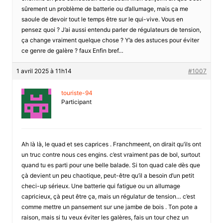
sûrement un problème de batterie ou d’allumage, mais ça me
saoule de devoir tout le temps être sur le qui-vive. Vous en
pensez quoi ? J’ai aussi entendu parler de régulateurs de tension,
ça change vraiment quelque chose ? Y’a des astuces pour éviter
ce genre de galère ? faux Enfin bref…
1 avril 2025 à 11h14
#1007
touriste-94
Participant
Ah là là, le quad et ses caprices . Franchmeent, on dirait qu’ils ont
un truc contre nous ces engins. c’est vraiment pas de bol, surtout
quand tu es parti pour une belle balade. Si ton quad cale dès que
çà devient un peu chaotique, peut-être qu’il a besoin d’un petit
checi-up sérieux. Une batterie qui fatigue ou un allumage
capricieux, çà peut être ça, mais un régulatur de tension… c’est
comme mettre un pansement sur une jambe de bois . Ton pote a
raison, mais si tu veux éviter les galères, fais un tour chez un