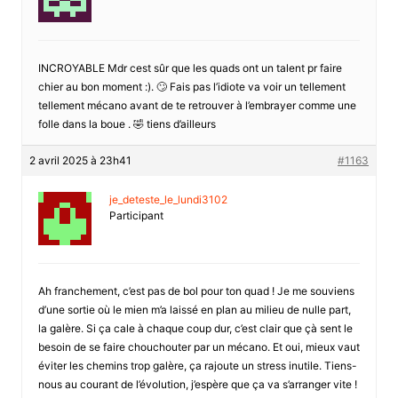
INCROYABLE Mdr cest sûr que les quads ont un talent pr faire
chier au bon moment :). 🙄 Fais pas l’idiote va voir un tellement
tellement mécano avant de te retrouver à l’embrayer comme une
folle dans la boue . 🤣 tiens d’ailleurs
2 avril 2025 à 23h41
#1163
je_deteste_le_lundi3102
Participant
Ah franchement, c’est pas de bol pour ton quad ! Je me souviens
d’une sortie où le mien m’a laissé en plan au milieu de nulle part,
la galère. Si ça cale à chaque coup dur, c’est clair que çà sent le
besoin de se faire chouchouter par un mécano. Et oui, mieux vaut
éviter les chemins trop galère, ça rajoute un stress inutile. Tiens-
nous au courant de l’évolution, j’espère que ça va s’arranger vite !