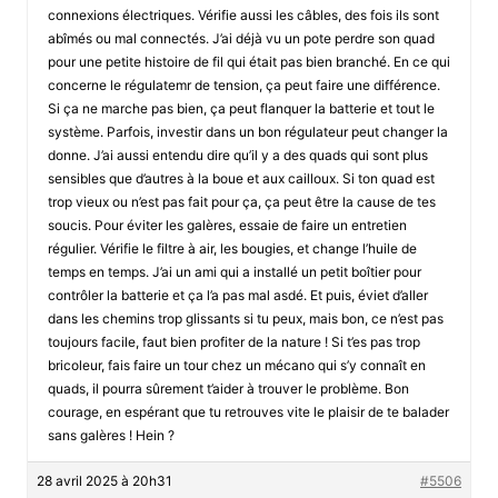
connexions électriques. Vérifie aussi les câbles, des fois ils sont
abîmés ou mal connectés. J’ai déjà vu un pote perdre son quad
pour une petite histoire de fil qui était pas bien branché. En ce qui
concerne le régulatemr de tension, ça peut faire une différence.
Si ça ne marche pas bien, ça peut flanquer la batterie et tout le
système. Parfois, investir dans un bon régulateur peut changer la
donne. J’ai aussi entendu dire qu’il y a des quads qui sont plus
sensibles que d’autres à la boue et aux cailloux. Si ton quad est
trop vieux ou n’est pas fait pour ça, ça peut être la cause de tes
soucis. Pour éviter les galères, essaie de faire un entretien
régulier. Vérifie le filtre à air, les bougies, et change l’huile de
temps en temps. J’ai un ami qui a installé un petit boîtier pour
contrôler la batterie et ça l’a pas mal asdé. Et puis, éviet d’aller
dans les chemins trop glissants si tu peux, mais bon, ce n’est pas
toujours facile, faut bien profiter de la nature ! Si t’es pas trop
bricoleur, fais faire un tour chez un mécano qui s’y connaît en
quads, il pourra sûrement t’aider à trouver le problème. Bon
courage, en espérant que tu retrouves vite le plaisir de te balader
sans galères ! Hein ?
28 avril 2025 à 20h31
#5506