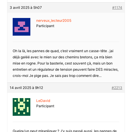
3 avril 2025 à 5h07
#1174
nerveux_lecteur2005
Participant
Oh la là, les pannes de quad, c’est vraiment un casse-tête . jai
déjà galéé avec le mien sur des chemins bretons, ça m’a bien
mise en rogne. Pour la basterie, cest souvent çà, mais un bon
entretien et un régulateur de tension peuvent faire DES miracles,
crois-moi Je pige pas. Je sais pas trop comment dire…
14 avril 2025 à 9h12
#2213
LeDavid
Participant
Quelqu’un peut m’expliquer ? J’y suis passé aussi, les pannes de