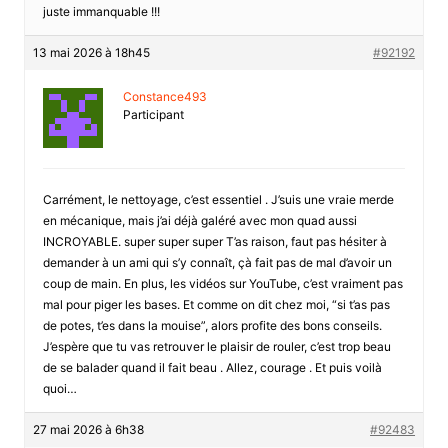
juste immanquable !!!
13 mai 2026 à 18h45
#92192
Constance493
Participant
Carrément, le nettoyage, c’est essentiel . J’suis une vraie merde
en mécanique, mais j’ai déjà galéré avec mon quad aussi
INCROYABLE. super super super T’as raison, faut pas hésiter à
demander à un ami qui s’y connaît, çà fait pas de mal d’avoir un
coup de main. En plus, les vidéos sur YouTube, c’est vraiment pas
mal pour piger les bases. Et comme on dit chez moi, “si t’as pas
de potes, t’es dans la mouise”, alors profite des bons conseils.
J’espère que tu vas retrouver le plaisir de rouler, c’est trop beau
de se balader quand il fait beau . Allez, courage . Et puis voilà
quoi…
27 mai 2026 à 6h38
#92483