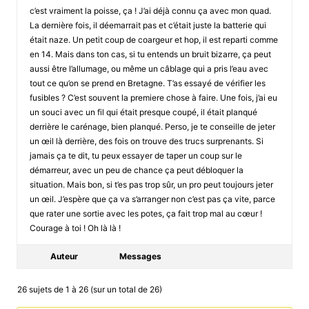
c’est vraiment la poisse, ça ! J’ai déjà connu ça avec mon quad.
La dernière fois, il déemarrait pas et c’était juste la batterie qui
était naze. Un petit coup de coargeur et hop, il est reparti comme
en 14. Mais dans ton cas, si tu entends un bruit bizarre, ça peut
aussi être l’allumage, ou même un câblage qui a pris l’eau avec
tout ce qu’on se prend en Bretagne. T’as essayé de vérifier les
fusibles ? C’est souvent la premiere chose à faire. Une fois, j’ai eu
un souci avec un fil qui était presque coupé, il était planqué
derrière le carénage, bien planqué. Perso, je te conseille de jeter
un œil là derrière, des fois on trouve des trucs surprenants. Si
jamais ça te dit, tu peux essayer de taper un coup sur le
démarreur, avec un peu de chance ça peut débloquer la
situation. Mais bon, si t’es pas trop sûr, un pro peut toujours jeter
un œil. J’espère que ça va s’arranger non c’est pas ça vite, parce
que rater une sortie avec les potes, ça fait trop mal au cœur !
Courage à toi ! Oh là là !
Auteur
Messages
26 sujets de 1 à 26 (sur un total de 26)