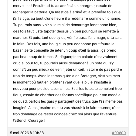
merveilles ! Ensuite, si tu as accès à un chargeur, essaie de
recharger la batterie. Ça m’est déjà arrivé et la première fois que
j’ai fait ça, au bout d’une heure il a redémarré comme un charme.
Tu pourrais aussi voir si le relai de démarrage fonctionne bien,
des fois faut juste tapoter dessus un peu pour qu’il se remette à
marcher. Et puis, tant que t’y es, vérifie aussi l’allumage, si tu sais
le faire. Des fois, une bougie un peu cochonne peut foutre le
bazar. Je te conseille de jeter un coup d’œil là aussi, ça prend
pas beaucoup de temps. Si déguerpir en balade c’est vraiment
crucial pour toi, tu pourrais aussi demander à un pote qui s’y
connaît un peu mieux de venir jeter un œil, histoire de pas perdre
trop de temps. Avec le temps qu’on a en Bretagne, c’est vraimen
le moment où faut en profiter avant que la pluie s’installe à
nouveau pour plusieurs semaines. Et si les tutos te semblent trop
flous, essaie de cherther des forums spécifique pour ton modèle
de quad, parfois les gars y partagent des trucs que t’as même pas
imaginé. Allez, j’espère que tu vas réussir à le faire tourner, c’est
trop dommage de rester coincée chez soi alors que l’aventure
t’attend ! Courage !
5 mai 2026 à 10h38
#90800