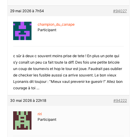
29 mai 2026 à 7h54
#94027
champion_du_canape
Participant
c sûr à deux c souvent moins prise de tete ! En plus un pote qui
s’y conaît un peu ca fait toute la diff. Des fois une petite bricole
un coup de tournevis et hop le tour est joue. Faudrait pas oublier
de checker les fusible ausssi ca arrive souvent. Le bon vieux
Lyonanis dit toujour : “Mieux vaut prevenir ke guesrir !” Allez bon
courage à toi …
30 mai 2026 à 22h18
#94222
riri
Participant