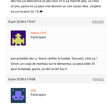
des fois ça déecoince un peu tout. Et si ça marche pas, va chez
un pro, parce ke ça peut vite devenir un vrai casse-tête. J’espère
ke ça ira pour toi ! 💪🌧️
9 juin 2026 à 11h37
#94493
toque_chef
Participant
pas possible Vas-y, fonce vérifier le fusible. Souvent, c’est ça !
Sinon, un coup de marteau sur le démarreur, ça peut aider. Et
pour la balade, grave, ça fait un bi1 fou !!
9 juin 2026 à 11h58
#94622
psg
Participant