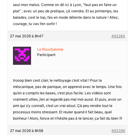
seul mon matos. Comme on dit ici à Lyon, “faut pas en faire un
plat” ; avec un peu de pratique, çà viendra. Et au printemps, les
balades, cest le top, t’es en mode détente dans la nature ! Allez,
courage, tu vas t’en sortir !
27 mai 2026 à 8h47
#93284
Le RouxSalome
Participant
trooop bien cest clair, le nettoyage c’est vital ! Pour la
méscanique, pas de panique, on apprend avec le temps. Une fois
qu’on a compris les bases, c’est plus facile. Les vidéos sont
vraiment utiles, j’en ai regardé pas mal moi aussi. Et puis, avoir un
ami qui s’y connaît, c’est un vrai atout. Çà peu rendre tout le
processus moins stressant. Et reuler quand il fait beau, quel
bonheur ! Alors, fonce et n’hésite pas à te lancer, ça fait du bien !!!
27 mai 2026 à 8h58
#93366