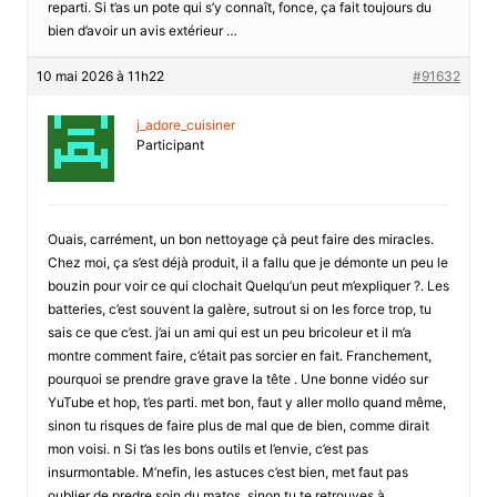
reparti. Si t’as un pote qui s’y connaît, fonce, ça fait toujours du
bien d’avoir un avis extérieur …
10 mai 2026 à 11h22
#91632
j_adore_cuisiner
Participant
Ouais, carrément, un bon nettoyage çà peut faire des miracles.
Chez moi, ça s’est déjà produit, il a fallu que je démonte un peu le
bouzin pour voir ce qui clochait Quelqu’un peut m’expliquer ?. Les
batteries, c’est souvent la galère, sutrout si on les force trop, tu
sais ce que c’est. j’ai un ami qui est un peu bricoleur et il m’a
montre comment faire, c’était pas sorcier en fait. Franchement,
pourquoi se prendre grave grave la tête . Une bonne vidéo sur
YuTube et hop, t’es parti. met bon, faut y aller mollo quand même,
sinon tu risques de faire plus de mal que de bien, comme dirait
mon voisi. n Si t’as les bons outils et l’envie, c’est pas
insurmontable. M’nefin, les astuces c’est bien, met faut pas
oublier de predre soin du matos, sinon tu te retrouves à