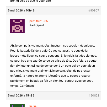
Bon tu vois ce que je veux dire
5 mai 2026 à 10h49
#90807
petit.truc1985
Participant
Ah, je compatis vraiment, c’est frustrant ces soucis mécaniques.
Pour la batterie j’ai déjà galéré avec ça aussi, le coup de la
brosse métallique, ça sauve souvent ! Si le relais fait des siennes,
ça peut être une sacrée sorce de prise de tête. Des fois, ça coûte
rien d’y jeter un œil ou de demander à un pote qui s’y connaît un
peu mieux. vraiment vraiment L’important, c’est de pas rester
enfermé, la nature te attend ! J’espère que tu pourras repartir
rapidement en baladr, ça fait un bien fou, surtout avec ce beau
temps. Carrément !
5 mai 2026 à 15h39
#90828
loulou