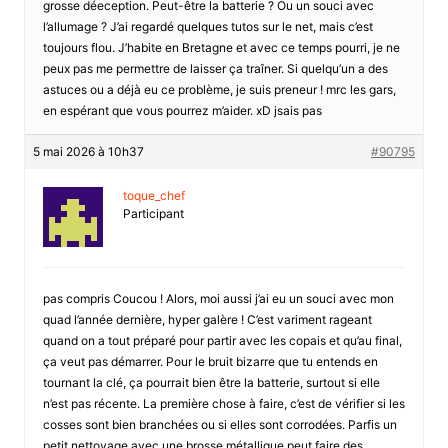
grosse déeception. Peut-être la batterie ? Ou un souci avec
l’allumage ? J’ai regardé quelques tutos sur le net, mais c’est
toujours flou. J’habite en Bretagne et avec ce temps pourri, je ne
peux pas me permettre de laisser ça traîner. Si quelqu’un a des
astuces ou a déjà eu ce problème, je suis preneur ! mrc les gars,
en espérant que vous pourrez m’aider. xD jsais pas
5 mai 2026 à 10h37
#90795
toque_chef
Participant
pas compris Coucou ! Alors, moi aussi j’ai eu un souci avec mon
quad l’année dernière, hyper galère ! C’est variment rageant
quand on a tout préparé pour partir avec les copais et qu’au final,
ça veut pas démarrer. Pour le bruit bizarre que tu entends en
tournant la clé, ça pourrait bien être la batterie, surtout si elle
n’est pas récente. La première chose à faire, c’est de vérifier si les
cosses sont bien branchées ou si elles sont corrodées. Parfis un
petit nettoyage avec une brosse métallique peut faire des