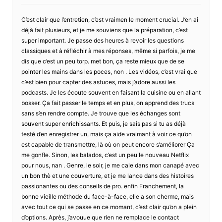
C’est clair que l’entretien, c’est vraimen le moment crucial. J’en ai
déjà fait plusieurs, et je me souviens que la préparation, c’est
super important. Je passe des heures à revoir les questions
classiques et à réfléchir à mes réponses, même si parfois, je me
dis que c’est un peu torp. met bon, ça reste mieux que de se
pointer les mains dans les poces, non . Les vidéos, c’est vrai que
c’est bien pour capter des astuces, mais j’adore aussi les
podcasts. Je les écoute souvent en faisant la cuisine ou en allant
bosser. Ça fait passer le temps et en plus, on apprend des trucs
sans s’en rendre compte. Je trouve que les échanges sont
souvent super enrichissants. Et puis, je sais pas si tu as déjà
testé d’en enregistrer un, mais ça aide vraimant à voir ce qu’on
est capable de transmettre, là où on peut encore s’améliorer Ça
me gonfle. Sinon, les balados, c’est un peu le nouveau Netflix
pour nous, nan . Genre, le soir, je me cale dans mon canapé avec
un bon thè et une couverture, et je me lance dans des histoires
passionantes ou des conseils de pro. enfin Franchement, la
bonne vieille méthode du face-à-face, elle a son cherme, mais
avec tout ce qui se passe en ce momant, c’est clair qu’on a plein
d’options. Après, j’avouue que rien ne remplace le contact