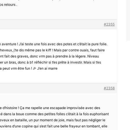
os retours .
#2355
venture ! J’ai teste une fois avec des potes et c’était la pure folie.
heveux, j’te dis même pas le kiff ! Mais par contre ouais, faut faire
ont fait des graves, donc vrm pas à prendre à la légere. Niveau
r un bras, donc à b1 réfléchir si t’es prête à investir. Mais si t’es
 peut vrm être fun ! 🎉 J’en ai marre
#2358
rôle d’histoire ! Ça me rapelle une escapade improvisée avec des
é dans la boue comme des petites folles c’était à la fois euphorisant
heveux en bataille, un pur moment de joie, mais faut pas négliger le
viens d’une copine qui s’est fait une belle frayeur en tombant, elle