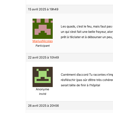
15 avril 2025 à 19h49
Les quads, c’est le feu, mais faut pas 
un qui s’est fait une belle frayeur, alor
prêt à t’éclater et à débourser un peu
MariusNicolas
Participant
22 avril 2025 à 10h49
Carrément d’accord Tu racontes n’impo
résfléschir (pas sûr d’être très cohéren
serait bête de finir à l’hôpital
Anonyme
Invité
26 avril 2025 à 20h56