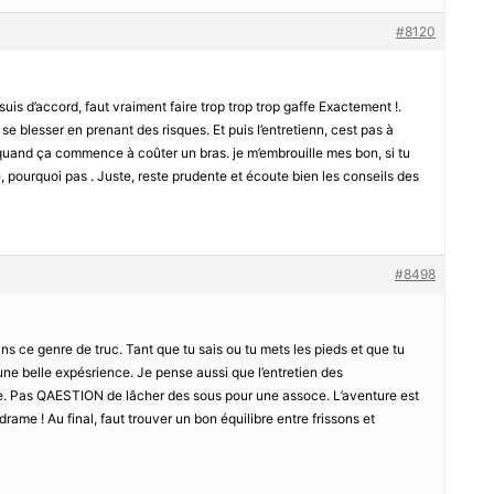
#8120
 suis d’accord, faut vraiment faire trop trop trop gaffe Exactement !.
 se blesser en prenant des risques. Et puis l’entretienn, cest pas à
 quand ça commence à coûter un bras. je m’embrouille mes bon, si tu
e, pourquoi pas . Juste, reste prudente et écoute bien les conseils des
#8498
ans ce genre de truc. Tant que tu sais ou tu mets les pieds et que tu
une belle expésrience. Je pense aussi que l’entretien des
rre. Pas QAESTION de lâcher des sous pour une assoce. L’aventure est
drame ! Au final, faut trouver un bon équilibre entre frissons et