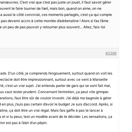
manœuvres. C’est vrai que c’est pas juste un jouet, il faut savoir gérer
 peuvent te faire tourner de l’œil, mais bon, quand on aime, on ne
 a aussi le côté convivial, ces moments partagés, c’est ça qui compte
pas devenir accro à cette montée d’adréenaline ! Alors si t’as l’âme
e un peu de pas pouvoir y retourner plus souvent… Allez, fais-toi
#2369
uads. D’un côté, je comprends l’engouement, surtout quand on voit les
ectacle doit être impressionnant, surtout avec ce vent à Marseille
té, c’est un vrai sujet. J’ai entendu parler de gars qui se sont fait mal,
ux vaut rester prudent. Concernant l’entretien, ça peut vite grimper.
arations, faut être sûr de vouloir investir. J’ai déjà ma bagnole à gérer
n plus, j’suis pas certain d’avoir le budget Je suis d’accord. Après, si
line, ça doit être un vrai régal. Mais fais gaffe à pas te lancer à
 et si tu peux, test un modèle avant de te décider. Les sensations, ça
’on est pas à l’abri d’un pépin.