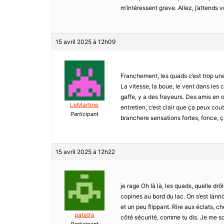
m’intéressent grave. Allez, j’attends v
15 avril 2025 à 12h09
Franchement, les quads c’est trop une a
La vitesse, la boue, le vent dans les c
gaffe, y a des frayeurs. Des amis en 
LeMartine
entretien, c’est clair que ça peux coute
Participant
branchere sensations fortes, fonce, ça
15 avril 2025 à 12h22
je rage Oh là là, les quads, quelle d
copines au bord du lac. On s’est lannc
et un peu flippant. Rire aux éclats, c
patatra
côté sécurité, comme tu dis. Je me sou