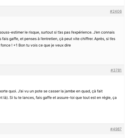
#2406
souss-estimer le risque, surtout si t’as pas l’expérience. J’en connais
s fais gaffe, et penses à l’entretien, çà peut vite chiffrer. Après, si t’es
, fonce ! +1 Bon tu vois ce que je veux dire
#3781
rte quoi. J’ai vu un pote se casser la jambe en quad, çà fait
t là). Si tu te lances, fais gaffe et assure-toi que tout est en régle, ça
#4987