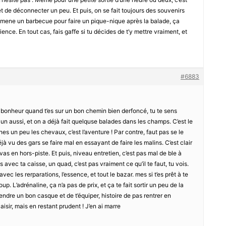
 et de déconnecter un peu. Et puis, on se fait toujours des souvenirs
amene un barbecue pour faire un pique-nique après la balade, ça
ence. En tout cas, fais gaffe si tu décides de t’y mettre vraiment, et
#6883
 bonheur quand t’es sur un bon chemin bien derfoncé, tu te sens
a un aussi, et on a déjà fait quelquse balades dans les champs. C’est le
hes un peu les chevaux, c’est l’aventure ! Par contre, faut pas se le
jà vu des gars se faire mal en essayant de faire les malins. C’est clair
’en vas en hors-piste. Et puis, niveau entretien, c’est pas mal de ble à
s avec ta caisse, un quad, c’est pas vraiment ce qu’il te faut, tu vois.
vec les rerparations, l’essence, et tout le bazar. mes si t’es prêt à te
oup. L’adrénaline, ça n’a pas de prix, et ça te fait sortir un peu de la
rendre un bon casque et de t’équiper, histoire de pas rentrer en
isir, mais en restant prudent ! J’en ai marre