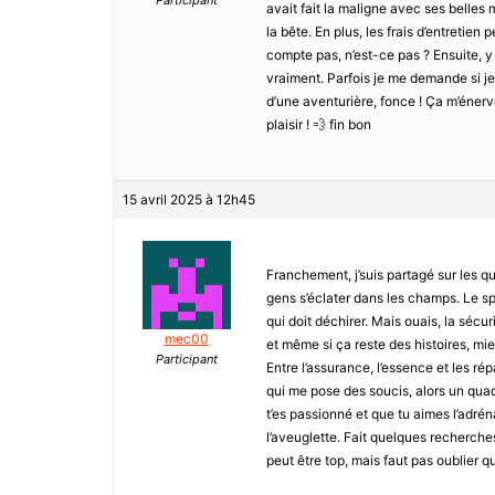
Participant
avait fait la maligne avec ses belles 
la bête. En plus, les frais d’entretien
compte pas, n’est-ce pas ? Ensuite, y
vraiment. Parfois je me demande si je 
d’une aventurière, fonce ! Ça m’énerv
plaisir ! 💨 fin bon
15 avril 2025 à 12h45
Franchement, j’suis partagé sur les q
gens s’éclater dans les champs. Le sp
qui doit déchirer. Mais ouais, la sécuri
mec00
et même si ça reste des histoires, mie
Participant
Entre l’assurance, l’essence et les rép
qui me pose des soucis, alors un quad e
t’es passionné et que tu aimes l’adréna
l’aveuglette. Fait quelques recherches
peut être top, mais faut pas oublier qu