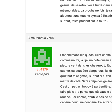
gésnial de se retrouver à l’extésrieur
méemorables. La prochaine fois, je r
ajouterait une touche sympa à l’expéri
surtout, reste prudent sur la route .
3 mai 2025 à 7h05
Franchemant, les quads, c’est un vrai
comme un roi, là ! jai un pote qui en 
pied, le vent dans les cheveux, tu lâc
titi4379
cacher, ça peut être dangereux, j’ai dé
Participant
qu’il faut faire gaffe,, surtout si tu t
mettre de côté. Si t’as déjà des galère
C’est un peu un hobby à part entiére, a
faire plaisir, je pense que çà vaut le c
routine. Par contre, n’oublie pas de p
cabane pour une connerie. Fais-toi pla