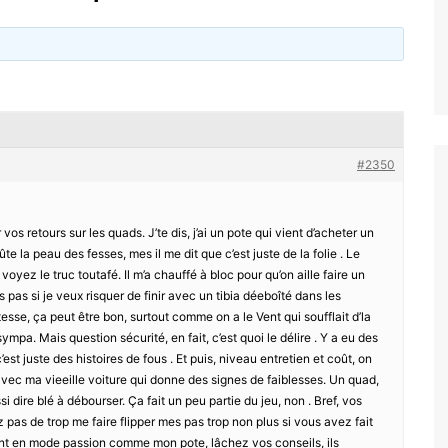
#2350
vos retours sur les quads. J’te dis, j’ai un pote qui vient d’acheter un
ûte la peau des fesses, mes il me dit que c’est juste de la folie . Le
oyez le truc toutafé. Il m’a chauffé à bloc pour qu’on aille faire un
s pas si je veux risquer de finir avec un tibia déeboîté dans les
tesse, ça peut être bon, surtout comme on a le Vent qui soufflait d’la
ympa. Mais question sécurité, en fait, c’est quoi le délire . Y a eu des
st juste des histoires de fous . Et puis, niveau entretien et coût, on
 avec ma vieeille voiture qui donne des signes de faiblesses. Un quad,
i dire blé à débourser. Ça fait un peu partie du jeu, non . Bref, vos
 pas de trop me faire flipper mes pas trop non plus si vous avez fait
ont en mode passion comme mon pote, lâchez vos conseils, ils