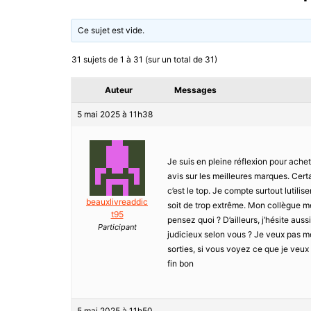
Ce sujet est vide.
31 sujets de 1 à 31 (sur un total de 31)
Auteur
Messages
5 mai 2025 à 11h38
Je suis en pleine réflexion pour ache
avis sur les meilleures marques. Cert
c’est le top. Je compte surtout lutili
beauxlivreaddic
soit de trop extrême. Mon collègue me
t95
pensez quoi ? D’ailleurs, j’hésite aus
Participant
judicieux selon vous ? Je veux pas m
sorties, si vous voyez ce que je veux
fin bon
5 mai 2025 à 11h50