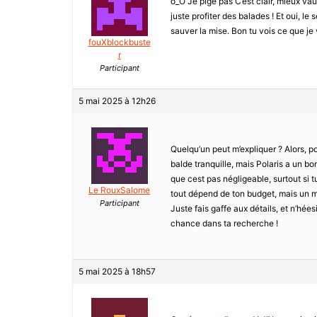
o_O Je pige pas C’est clair, mieux va
juste profiter des balades ! Et oui, le
sauver la mise. Bon tu vois ce que je 
fouXblockbuste
r
Participant
5 mai 2025 à 12h26
Quelqu’un peut m’expliquer ? Alors, p
balde tranquille, mais Polaris a un bo
que cest pas négligeable, surtout si t
Le RouxSalome
tout dépend de ton budget, mais un m
Participant
Juste fais gaffe aux détails, et n’hées
chance dans ta recherche !
5 mai 2025 à 18h57