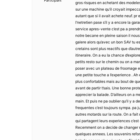
Participant
gros risques en achetant des modeles
sur une machine qu’il croyait impecca
autant que si il avait achete neuf. pr
l’netretien pase s’il y a encore la gara
service apres-vente c’est pa a prendre
notre becane en pleine saison il nous
galere alors qu’avec un bon SAV tu es 
cretains sont plus reactifs que d’autr
itineraire. On a eu la chance d’expl
petits resto sur le chemin ou on a m
poser avec un plateau de froomage et
une petite touche a l’experience . Ah e
plus confortables mais au bout de qu
avant de partir t’sais. Une bonne prot
apprecier la balade. D’ailleurs on a 
main. Et puis ne pa oublier qu’il y a 
frequentes c’est toujours sympa. pa j
autres motards sur la route. On a fai
qui partagent leurs experiences c’est
Recemment on a decide de changer notre
quelques annees. Les souvenirs refon