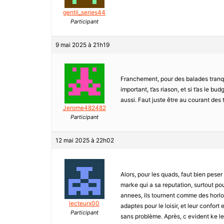
gentil_series44
Participant
9 mai 2025 à 21h19
Franchement, pour des balades tranqui
important, t’as riason, et si t’as le bu
aussi. Faut juste être au courant des 
Jerome482482
Participant
12 mai 2025 à 22h02
Alors, pour les quads, faut bien pese
marke qui a sa reputation, surtout pou
annees, ils tournent comme des horlog
lecteurx00
adaptes pour le loisir, et leur confort
Participant
sans problème. Après, c evident ke le 