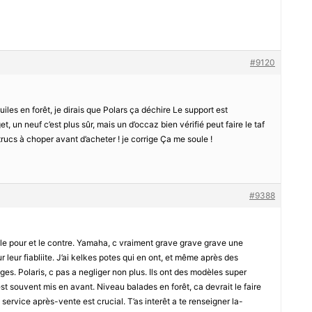
#9120
les en forêt, je dirais que Polars ça déchire Le support est
dget, un neuf c’est plus sûr, mais un d’occaz bien vérifié peut faire le taf
trucs à choper avant d’acheter ! je corrige Ça me soule !
#9388
r le pour et le contre. Yamaha, c vraiment grave grave grave une
r leur fiabliite. J’ai kelkes potes qui en ont, et même après des
es. Polaris, c pas a negliger non plus. Ils ont des modèles super
 est souvent mis en avant. Niveau balades en forêt, ca devrait le faire
service après-vente est crucial. T’as interêt a te renseigner la-