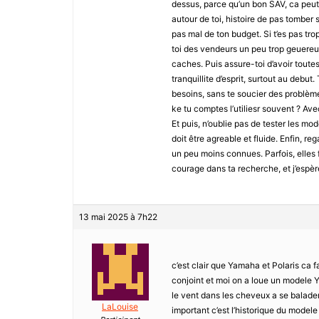
dessus, parce qu’un bon SAV, ca peut
autour de toi, histoire de pas tomber
pas mal de ton budget. Si t’es pas tr
toi des vendeurs un peu trop geuereux
caches. Puis assure-toi d’avoir toutes
tranquillite d’esprit, surtout au debut
besoins, sans te soucier des problème
ke tu comptes l’utiliesr souvent ? Avec
Et puis, n’oublie pas de tester les m
doit être agreable et fluide. Enfin, r
un peu moins connues. Parfois, elles f
courage dans ta recherche, et j’espère
13 mai 2025 à 7h22
c’est clair que Yamaha et Polaris ca f
conjoint et moi on a loue un modele Y
le vent dans les cheveux a se balader 
LaLouise
important c’est l’historique du modele