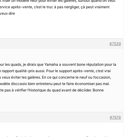
ut viser un modèle neuf pour eviter les galères, surtout quand on veut
 service après-vente, c’est le truc à pas nergliger, çà peut vraiment
veux dire
#7539
our les quads, je dirais que Yamaha a souvent bone réputation pour la
n rapport qualité-prix aussi. Pour le support après-vente, c’est vrai
u veux éviter les galères. En ce qui concerne le neuf ou l’occasion,
odèle d’occasio bien entretenu peut te faire économiser pas mal.
ite pas à vérifier l’historique du quad avant de déciider. Bonne
#7676