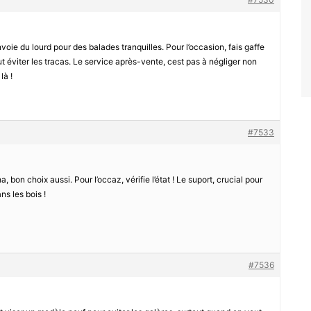
voie du lourd pour des balades tranquilles. Pour l’occasion, fais gaffe
t éviter les tracas. Le service après-vente, cest pas à négliger non
là !
#7533
ha, bon choix aussi. Pour l’occaz, vérifie l’état ! Le suport, crucial pour
s les bois !
#7536