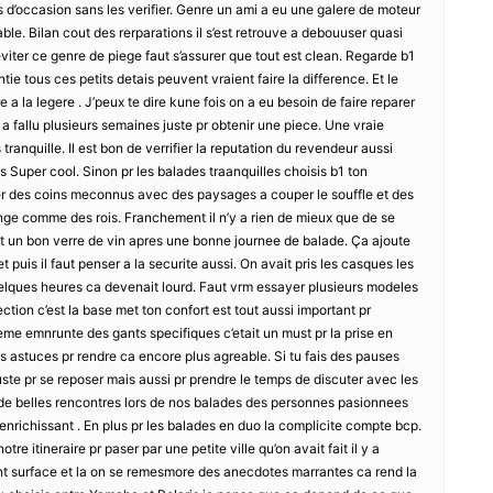
 d’occasion sans les verifier. Genre un ami a eu une galere de moteur
ble. Bilan cout des rerparations il s’est retrouve a debouuser quasi
 eviter ce genre de piege faut s’assurer que tout est clean. Regarde b1
ntie tous ces petits detais peuvent vraient faire la difference. Et le
 a la legere . J’peux te dire kune fois on a eu besoin de faire reparer
 a fallu plusieurs semaines juste pr obtenir une piece. Une vraie
tranquille. Il est bon de verrifier la reputation du revendeur aussi
es Super cool. Sinon pr les balades traanquilles choisis b1 ton
orer des coins meconnus avec des paysages a couper le souffle et des
ange comme des rois. Franchement il n’y a rien de mieux que de se
 un bon verre de vin apres une bonne journee de balade. Ça ajoute
t puis il faut penser a la securite aussi. On avait pris les casques les
elques heures ca devenait lourd. Faut vrm essayer plusieurs modeles
ection c’est la base met ton confort est tout aussi important pr
meme emnrunte des gants specifiques c’etait un must pr la prise en
des astuces pr rendre ca encore plus agreable. Si tu fais des pauses
uste pr se reposer mais aussi pr prendre le temps de discuter avec les
t de belles rencontres lors de nos balades des personnes pasionnees
 enrichissant . En plus pr les balades en duo la complicite compte bcp.
 itineraire pr paser par une petite ville qu’on avait fait il y a
t surface et la on se remesmore des anecdotes marrantes ca rend la