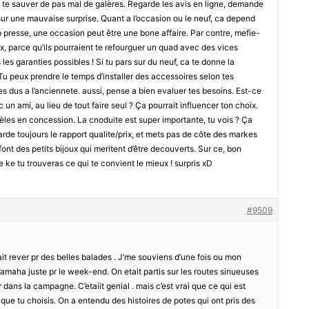
 te sauver de pas mal de galères. Regarde les avis en ligne, demande
 sur une mauvaise surprise. Quant a l’occasion ou le neuf, ca depend
op presse, une occasion peut être une bone affaire. Par contre, mefie-
, parce qu’ils pourraient te refourguer un quad avec des vices
 les garanties possibles ! Si tu pars sur du neuf, ca te donne la
. Tu peux prendre le temps d’installer des accessoires selon tes
s dus a l’anciennete. aussi, pense a bien evaluer tes besoins. Est-ce
 un ami, au lieu de tout faire seul ? Ça pourrait influencer ton choix.
odèles en concession. La cnoduite est super importante, tu vois ? Ça
egarde toujours le rapport qualite/prix, et mets pas de côte des markes
ont des petits bijoux qui meritent d’être decouverts. Sur ce, bon
 ke tu trouveras ce qui te convient le mieux ! surpris xD
#9509
ait rever pr des belles balades . J’me souviens d’une fois ou mon
amaha juste pr le week-end. On etait partis sur les routes sinueuses
dans la campagne. C’etaiit genial . mais c’est vrai que ce qui est
 que tu choisis. On a entendu des histoires de potes qui ont pris des