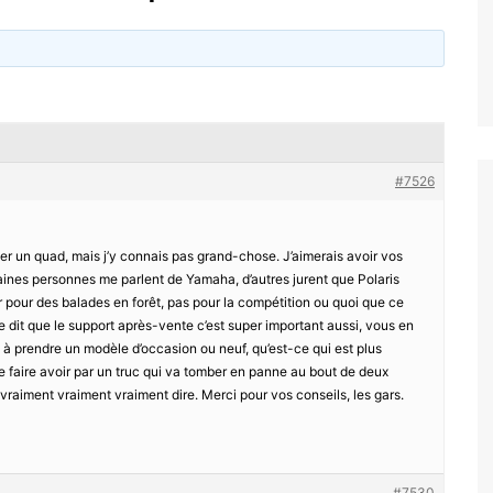
#7526
ter un quad, mais j’y connais pas grand-chose. J’aimerais avoir vos
aines personnes me parlent de Yamaha, d’autres jurent que Polaris
ser pour des balades en forêt, pas pour la compétition ou quoi que ce
 dit que le support après-vente c’est super important aussi, vous en
si à prendre un modèle d’occasion ou neuf, qu’est-ce qui est plus
e faire avoir par un truc qui va tomber en panne au bout de deux
 vraiment vraiment vraiment dire. Merci pour vos conseils, les gars.
#7530