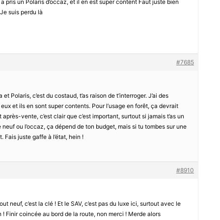
a pris un Polaris d’occaz, et il en est super content Faut juste bien
 Je suis perdu là
#7685
 Polaris, c’est du costaud, t’as raison de t’interroger. J’ai des
ux et ils en sont super contents. Pour l’usage en forêt, ça devrait
t après-vente, c’est clair que c’est important, surtout si jamais t’as un
le neuf ou l’occaz, ça dépend de ton budget, mais si tu tombes sur une
Fais juste gaffe à l’état, hein !
#8910
 neuf, c’est la clé ! Et le SAV, c’est pas du luxe ici, surtout avec le
 ! Finir coincée au bord de la route, non merci ! Merde alors