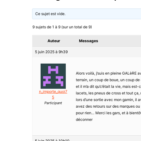
Ce sujet est vide.
9 sujets de 1 à 9 (sur un total de 9)
Auteur
Messages
5 juin 2025 à 9h39
Alors voilà, j’suis en pleine GALèRE 
terrain, un coup de boue, un coup de 
et il m’a dit qu’c’était la vie, mais es
n_importe_quoi7
lacets, les pneus de cross et tout ça, 
5
lors d’une sortie avec mon gamin, il a
Participant
avez des retours sur des marques ou 
pour rien… Merci les gars, et à bient
déconner
5 juin 2025 à 10h10