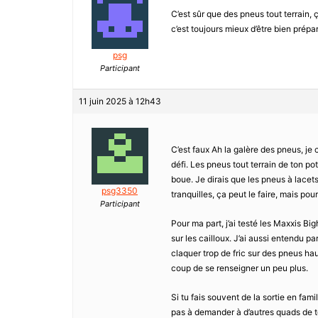
C’est sûr que des pneus tout terrain, 
c’est toujours mieux d’être bien prépa
psg
Participant
11 juin 2025 à 12h43
C’est faux Ah la galère des pneus, je 
défi. Les pneus tout terrain de ton pot
boue. Je dirais que les pneus à lacets
psg3350
tranquilles, ça peut le faire, mais po
Participant
Pour ma part, j’ai testé les Maxxis Bi
sur les cailloux. J’ai aussi entendu 
claquer trop de fric sur des pneus hau
coup de se renseigner un peu plus.
Si tu fais souvent de la sortie en fam
pas à demander à d’autres quads de te