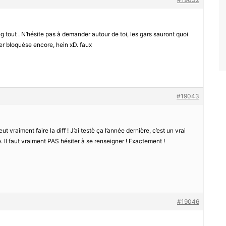
g tout . N’hésite pas à demander autour de toi, les gars sauront quoi
ter bloquése encore, hein xD. faux
#19043
t vraiment faire la diff ! J’ai testè ça l’année dernière, c’est un vrai
. Il faut vraiment PAS hésiter à se renseigner ! Exactement !
#19046