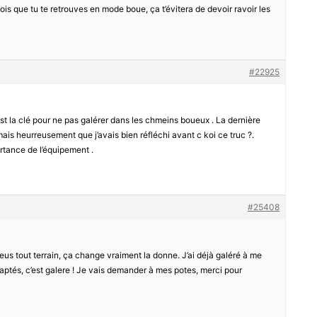
fois que tu te retrouves en mode boue, ça t’évitera de devoir ravoir les
#22925
est la clé pour ne pas galérer dans les chmeins boueux . La dernière
, mais heurreusement que j’avais bien réfléchi avant c koi ce truc ?.
rtance de l’équipement .
#25408
us tout terrain, ça change vraiment la donne. J’ai déjà galéré à me
aptés, c’est galere ! Je vais demander à mes potes, merci pour