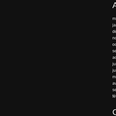
m
j
d
n
o
s
a
ju
j
m
av
s
fé