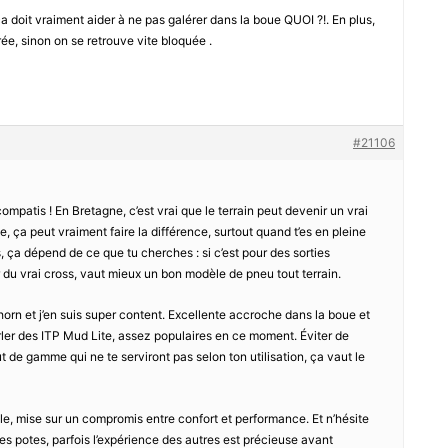
ça doit vraiment aider à ne pas galérer dans la boue QUOI ?!. En plus,
rée, sinon on se retrouve vite bloquée .
#21106
compatis ! En Bretagne, c’est vrai que le terrain peut devenir un vrai
e, ça peut vraiment faire la différence, surtout quand t’es en pleine
, ça dépend de ce que tu cherches : si c’est pour des sorties
ur du vrai cross, vaut mieux un bon modèle de pneu tout terrain.
ghorn et j’en suis super content. Excellente accroche dans la boue et
parler des ITP Mud Lite, assez populaires en ce moment. Éviter de
t de gamme qui ne te serviront pas selon ton utilisation, ça vaut le
ille, mise sur un compromis entre confort et performance. Et n’hésite
s potes, parfois l’expérience des autres est précieuse avant