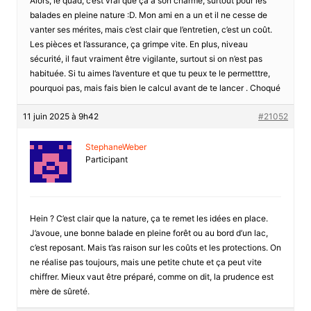
Alors, le quad, c’est vrai que ça a son charme, surtout pour les
balades en pleine nature :D. Mon ami en a un et il ne cesse de
vanter ses mérites, mais c’est clair que l’entretien, c’est un coût.
Les pièces et l’assurance, ça grimpe vite. En plus, niveau
sécurité, il faut vraiment être vigilante, surtout si on n’est pas
habituée. Si tu aimes l’aventure et que tu peux te le permetttre,
pourquoi pas, mais fais bien le calcul avant de te lancer . Choqué
11 juin 2025 à 9h42
#21052
StephaneWeber
Participant
Hein ? C’est clair que la nature, ça te remet les idées en place.
J’avoue, une bonne balade en pleine forêt ou au bord d’un lac,
c’est reposant. Mais t’as raison sur les coûts et les protections. On
ne réalise pas toujours, mais une petite chute et ça peut vite
chiffrer. Mieux vaut être préparé, comme on dit, la prudence est
mère de sûreté.