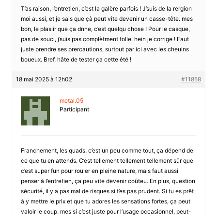
T’as raison, l’entretien, c’est la galère parfois ! J’suis de la rergion
moi aussi, et je sais que çà peut vite devenir un casse-tête. mes
bon, le plasiir que ça dnne, c’est quelqu chose ! Pour le casque,
pas de souci, j’suis pas complètment folle, hein je corrige ! Faut
juste prendre ses prercautions, surtout par ici avec les cheuins
boueux. Bref, hâte de tester ça cette été !
18 mai 2025 à 12h02
#11858
metal.05
Participant
Franchement, les quads, c’est un peu comme tout, ça dépend de
ce que tu en attends. C’est tellement tellement tellement sûr que
c’est super fun pour rouler en pleine nature, mais faut aussi
penser à l’entretien, ça peu vite devenir coûteu. En plus, question
sécurité, il y a pas mal de risques si t’es pas prudent. Si tu es prêt
à y mettre le prix et que tu adores les sensations fortes, ça peut
valoir le coup. mes si c’est juste pour l’usage occasionnel, peut-