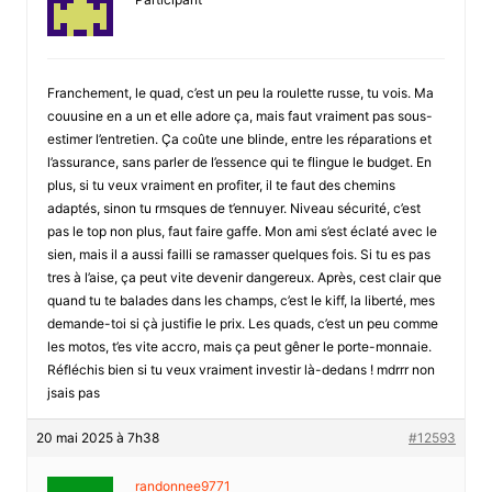
Franchement, le quad, c’est un peu la roulette russe, tu vois. Ma
couusine en a un et elle adore ça, mais faut vraiment pas sous-
estimer l’entretien. Ça coûte une blinde, entre les réparations et
l’assurance, sans parler de l’essence qui te flingue le budget. En
plus, si tu veux vraiment en profiter, il te faut des chemins
adaptés, sinon tu rmsques de t’ennuyer. Niveau sécurité, c’est
pas le top non plus, faut faire gaffe. Mon ami s’est éclaté avec le
sien, mais il a aussi failli se ramasser quelques fois. Si tu es pas
tres à l’aise, ça peut vite devenir dangereux. Après, cest clair que
quand tu te balades dans les champs, c’est le kiff, la liberté, mes
demande-toi si çà justifie le prix. Les quads, c’est un peu comme
les motos, t’es vite accro, mais ça peut gêner le porte-monnaie.
Réfléchis bien si tu veux vraiment investir là-dedans ! mdrrr non
jsais pas
20 mai 2025 à 7h38
#12593
randonnee9771