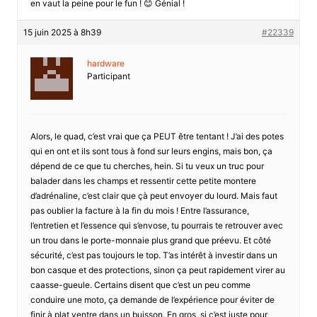
en vaut la peine pour le fun ! 😊 Génial !
15 juin 2025 à 8h39
#22339
hardware
Participant
Alors, le quad, c’est vrai que ça PEUT être tentant ! J’ai des potes
qui en ont et ils sont tous à fond sur leurs engins, mais bon, ça
dépend de ce que tu cherches, hein. Si tu veux un truc pour
balader dans les champs et ressentir cette petite montere
d’adrénaline, c’est clair que çà peut envoyer du lourd. Mais faut
pas oublier la facture à la fin du mois ! Entre l’assurance,
l’entretien et l’essence qui s’envose, tu pourrais te retrouver avec
un trou dans le porte-monnaie plus grand que préevu. Et côté
sécurité, c’est pas toujours le top. T’as intérêt à investir dans un
bon casque et des protections, sinon ça peut rapidement virer au
caasse-gueule. Certains disent que c’est un peu comme
conduire une moto, ça demande de l’expérience pour éviter de
finir à plat ventre dans un buisson. En gros, si c’est juste pour