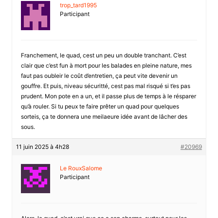
trop_tard1995
Participant
Franchement, le quad, cest un peu un double tranchant. C’est
clair que c’est fun à mort pour les balades en pleine nature, mes
faut pas oubleir le coût d’entretien, ça peut vite devenir un
gouffre. Et puis, niveau sécuritté, cest pas mal risqué si t’es pas
prudent. Mon pote en a un, et il passe plus de temps à le résparer
qu’à rouler. Si tu peux te faire prêter un quad pour quelques
sorteis, ça te donnera une meilaeure idée avant de lâcher des
sous.
11 juin 2025 à 4h28
#20969
Le RouxSalome
Participant