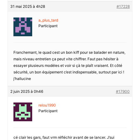
31 mai 2025 à 4h28
#17228
a_plus_tard
Participant
Franchemant, le quad cest un bon kiff pour se balader en nature,
mais niveau entretien ça peut vite chiffrer. Faut pas hésiter à
essayer plusieurs modèles et voir si çà te plaît vraisent. Et côté
sécurité, un bon équipement c’est indispensable, surtout par ici !
j’hallucine
2 juin 2025 à 0h46
#17900
relou1990
Participant
cé clair les gars, faut vrm réfléchir avant de se lancer. J’sui