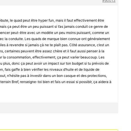
#90013
bute, le quad peut être hyper fun, mais il faut effectivement être
ais ça peut être un peu puissant si t’as jamais conduit ce genre de
mmencer peut-être avec un modèle un peu moins puissant, comme un
avec la conduite. Les quads de marque bien connue ont généralement
ciles à revendre si jamais çà ne te plaît pas. Côté assurance, c’est un
ons, certaines peuvent être assez chère et il faut aussi penser à la
 la consommation, effectivement, ça peut varier beaucoup. Les
 plus, donc ça peut avoir un impact sur ton budget si tu prévois de
en, fais gaffe à bien vérifier les niveaux d’huile et de liquide de
tout, n’hésite pas à investir dans un bon casque et des protections,
terrain Bref, renseigne-toi bien et fais un essai si possiblr, ça aidera à