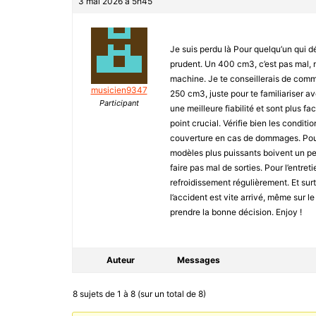
3 mai 2026 à 5h45
Je suis perdu là Pour quelqu’un qui dé
prudent. Un 400 cm3, c’est pas mal, m
machine. Je te conseillerais de co
musicien9347
250 cm3, juste pour te familiariser 
Participant
une meilleure fiabilité et sont plus fa
point crucial. Vérifie bien les conditi
couverture en cas de dommages. Pour
modèles plus puissants boivent un peu
faire pas mal de sorties. Pour l’entreti
refroidissement régulièrement. Et sur
l’accident est vite arrivé, même sur le 
prendre la bonne décision. Enjoy !
Auteur
Messages
8 sujets de 1 à 8 (sur un total de 8)