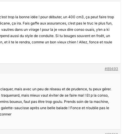
’est trop la bonne idée ! pour débuter, un 400 cm3, ça peut faire trop
écane, ça ira. Fais gaffe aux assurances, c’est pas le truc le plus fun,
 vautres dans un virage ! pour la je veux dire conso ouais, y’en a ki
pend aussi du style de conduite. Si tu bouges souvent en froêt, un
ien, et il te le rendra, comme un bon vieux chien ! Allez, fonce et roule
#89493
claquer, mais avec un peu de réseau et de prudence, tu peux gérer.
 traquenard, mais mieux vaut éviter de se faire mal ! Et p la conso,
emins boueux, faut pas être trop goulu. Prends soin de ta machine,
 galette-saucisse après une belle balade ! Fonce et n’oublie pas le
éconner