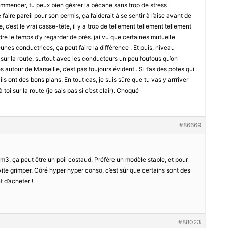
commencer, tu peux bien gésrer la bécane sans trop de stress .
faire pareil pour son permis, ça l’aiderait à se sentir à l’aise avant de
 c’est le vrai casse-tête, il y a trop de tellement tellement tellement
re le temps d’y regarder de près. jai vu que certaines mutuelle
eunes conductrices, ça peut faire la différence . Et puis, niveau
se sur la route, surtout avec les conducteurs un peu foufous qu’on
 autour de Marseille, c’est pas toujours évident . Si t’as des potes qui
ls ont des bons plans. En tout cas, je suis sûre que tu vas y arrriver
à toi sur la route (je sais pas si c’est clair). Choqué
#86669
3, ça peut être un poil costaud. Préfère un modèle stable, et pour
 vite grimper. Côré hyper hyper conso, c’est sûr que certains sont des
 d’acheter !
#88023