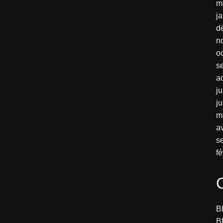
m
j
d
n
o
s
a
ju
j
m
av
s
fé
B
B