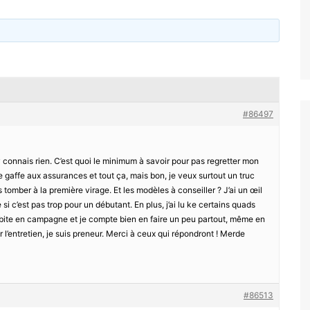
#86497
y connais rien. C’est quoi le minimum à savoir pour pas regretter mon
ire gaffe aux assurances et tout ça, mais bon, je veux surtout un truc
s tomber à la première virage. Et les modèles à conseiller ? J’ai un œil
 c’est pas trop pour un débutant. En plus, j’ai lu ke certains quads
bite en campagne et je compte bien en faire un peu partout, même en
r l’entretien, je suis preneur. Merci à ceux qui répondront ! Merde
#86513