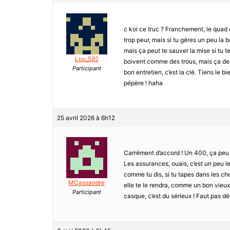
c koi ce truc ? Franchement, le quad c
trop peur, mais si tu géres un peu la b
mais ça peut te sauver la mise si tu te
Lou_592
boivent comme des trous, mais ça der
Participant
bon entretien, c’est la clé. Tiens le b
pépère ! haha
25 avril 2026 à 6h12
Carrément d’accord ! Un 400, ça peu 
Les assurances, ouais, c’est un peu le
comme tu dis, si tu tapes dans les ch
MCassandre
elle te le rendra, comme un bon vieux
Participant
casque, c’est du sérieux ! Faut pas d