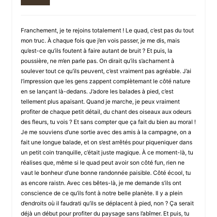
Franchement, je te rejoins totalement ! Le quad, c’est pas du tout
mon truc. À chaque fois que j’en vois passer, je me dis, mais
qu’est-ce qu’ils foutent à faire autant de bruit ? Et puis, la
poussière, ne m’en parle pas. On dirait qu’ils s’acharnent à
soulever tout ce qu’ils peuvent, c’est vraiment pas agréable. J’ai
l’impression que les gens zappent complètemant le côté nature
en se lançant là-dedans. J’adore les balades à pied, c’est
tellement plus apaisant. Quand je marche, je peux vraiment
profiter de chaque petit détail, du chant des oiseaux aux odeurs
des fleurs, tu vois ? Et sans compter que ça fait du bien au moral !
Je me souviens d’une sortie avec des amis à la campagne, on a
fait une longue balade, et on s’est arrêtés pour piqueniquer dans
un petit coin tranquille, c’était juste magique. À ce moment-là, tu
réalises que, même si le quad peut avoir son côté fun, rien ne
vaut le bonheur d’une bonne randonnée paisible. Côté écool, tu
as encore raistn. Avec ces bêtes-là, je me demande s’ils ont
conscience de ce qu’ils font à notre belle planète. Il y a plein
d’endroits où il faudrati qu’ils se déplacent à pied, non ? Ça serait
déjà un début pour profiter du paysage sans l’abîmer. Et puis, tu