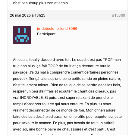
c’est beaucoup plus zen et ecolo .
26 mai 2025 à 13h25
#15369
je_deteste_le_lundi8066
Participant
Ah ouais, totally d’accord avec toi . Le quad, c’est pas TROP mon
truc non plus, ça fait TROP de bruit et ça déenature tout le
paysage. J’a du mal à comprendre coment certaines personnes
peuvet kiffer çà, alors qu’une bone petite rando en pleine nature,
c’est tellement mieux . Rien de tel que de se perdre dans les bois,
respirer un peu d’air frais et écouterr le chant des oiseaux, pas
vrai INCROYABLE. Et puis, c’est super relaxant de prendre le
temps d’observer tout ce qui nous entoure. En plus, tu peux
vraiment déconnecter de ce monde de fou. Mon chhéri adore
faire des balades à pied aussi, on en profite pour papoter ou juste
pour savourr le momen. En plus, pas besoin de tout un attirail
avec soi, une bonne paire de chausssures et c’est parti . C’est