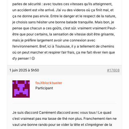
parles de sécurité : avec toutes ces vitesses qu’ils atteignnent,
un accident est vite arrivé. J’ai vu des videros où ça finit mal, et
ça ne donne pas envie. Entre le danger et le respect de la nature,
je choisis sans hésiter une bonne balade tranquille. Mais bon, je
pense que chacun a ces goûts, c’est sûr. vraiment vraiment Peut-
être que pour certains, la sensation de vitesse doit être grisante,
mais je préfère largement avoir une connexion avec
l’environnement. Bref, ici à Toulouse, il y a tellement de chemins
où on peut marcher et respirer l’air frais, ça me fait rêver rien que
d’y penser ! 😐
1 juin 2025 à 5h50
#17608
fouXblockbuster
Participant
Je suis d’accord Carrément d’accord avec vous tous ! Le quad
c’est vraimeat pas ma tasse de thé non plus. Franchement rien ne
vaut une bonne rando pour se vider la tête et s’imprégner de la