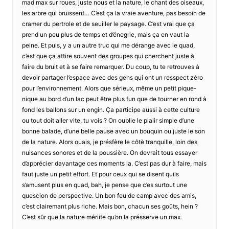
mad max sur roues, juste nous et la nature, le chant des oiseaux,
les arbre qui bruissent… C’est ça la vraie aventure, pas besoin de
cramer du pertrole et de seuiller le paysage. C’est vrai que ça
prend un peu plus de temps et d’énegrie, mais ça en vaut la
peine. Et puis, y a un autre truc qui me dérange avec le quad,
c’est que ça attire souvent des groupes qui cherchent juste à
faire du bruit et à se faire remarquer. Du coup, tu te retrouves à
devoir partager l’espace avec des gens qui ont un resspect zéro
pour l’environnement. Alors que sérieux, même un petit pique-
nique au bord d’un lac peut être plus fun que de tourner en rond à
fond les ballons sur un engin. Ça participe aussi à cette culture
ou tout doit aller vite, tu vois ? On oublie le plaiir simple d’une
bonne balade, d’une belle pause avec un bouquin ou juste le son
de la nature. Alors ouais, je présfère le côtè tranquille, loin des
nuisances sonores et de la poussière. On devrait tous essayer
d’apprécier davantage ces moments la. C’est pas dur à faire, mais
faut juste un petit effort. Et pour ceux qui se disent quils
s’amusent plus en quad, bah, je pense que c’es surtout une
quescion de perspective. Un bon feu de camp avec des amis,
c’est clairemant plus riche. Mais bon, chacun ses goûts, hein ?
C’est sûr que la nature mériite qu’on la présserve un max.