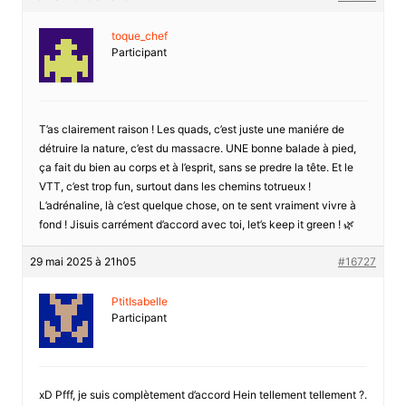
toque_chef
Participant
T’as clairement raison ! Les quads, c’est juste une maniére de
détruire la nature, c’est du massacre. UNE bonne balade à pied,
ça fait du bien au corps et à l’esprit, sans se predre la tête. Et le
VTT, c’est trop fun, surtout dans les chemins totrueux !
L’adrénaline, là c’est quelque chose, on te sent vraiment vivre à
fond ! Jisuis carrément d’accord avec toi, let’s keep it green ! 🌿
29 mai 2025 à 21h05
#16727
PtitIsabelle
Participant
xD Pfff, je suis complètement d’accord Hein tellement tellement ?.