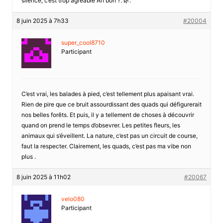
silence, c’est trop agréable Ah bon ?. 🌿.
8 juin 2025 à 7h33
#20004
super_cool8710
Participant
C’est vrai, les balades à pied, c’est tellement plus apaisant vrai.
Rien de pire que ce bruit assourdissant des quads qui défigurerait
nos belles forêts. Et puis, il y a tellement de choses à découvrir
quand on prend le temps d’obsevrer. Les petites fleurs, les
animaux qui s’éveillent. La nature, c’est pas un circuit de course,
faut la respecter. Clairement, les quads, c’est pas ma vibe non
plus .
8 juin 2025 à 11h02
#20067
velo080
Participant