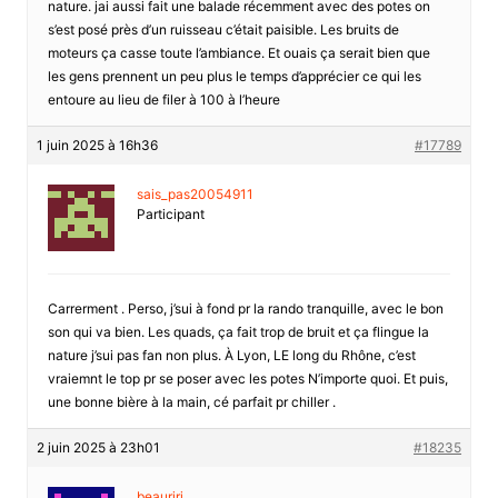
nature. jai aussi fait une balade récemment avec des potes on
s’est posé près d’un ruisseau c’était paisible. Les bruits de
moteurs ça casse toute l’ambiance. Et ouais ça serait bien que
les gens prennent un peu plus le temps d’apprécier ce qui les
entoure au lieu de filer à 100 à l’heure
1 juin 2025 à 16h36
#17789
sais_pas20054911
Participant
Carrerment . Perso, j’sui à fond pr la rando tranquille, avec le bon
son qui va bien. Les quads, ça fait trop de bruit et ça flingue la
nature j’sui pas fan non plus. À Lyon, LE long du Rhône, c’est
vraiemnt le top pr se poser avec les potes N’importe quoi. Et puis,
une bonne bière à la main, cé parfait pr chiller .
2 juin 2025 à 23h01
#18235
beauriri