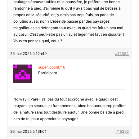
bruitages épouvantables et la poussière, je préfère une bonne
randonné à pied. J’ai même lu qu’il y avait pas mal de bêtises à
propos de la sécurité, et j’y crois pas trop. Puis, on parle de
pollutino aussi, non ? L’idée de passer par des paysages
magnifiques en défonçant tout avec un quad me fait un peu mal
au cœur. C’est peut-être pas un sujet léger met faut en discuter !
Vous en pensez quoi, vous ?
26 mai 2025 à 12h49
#15354
super_cool8710
Participant
No way !! Pareil, j’ai pas du tout accroché avec le quad ! cest
bruyant, ça secoue, et franchement, j’aime beaucoup trop profiter
de la nature sans tout déstruire auotur. Une bonne balade à pied,
rien de tel pour apprécier le paysage !
26 mai 2025 à 13h01
#15362