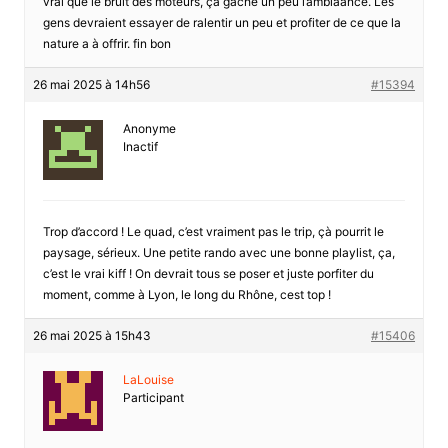
vrai que le bruit des moteurs, ça gâche un peu l’ambiaance. Les
gens devraient essayer de ralentir un peu et profiter de ce que la
nature a à offrir. fin bon
26 mai 2025 à 14h56
#15394
Anonyme
Inactif
Trop d’accord ! Le quad, c’est vraiment pas le trip, çà pourrit le
paysage, sérieux. Une petite rando avec une bonne playlist, ça,
c’est le vrai kiff ! On devrait tous se poser et juste porfiter du
moment, comme à Lyon, le long du Rhône, cest top !
26 mai 2025 à 15h43
#15406
LaLouise
Participant