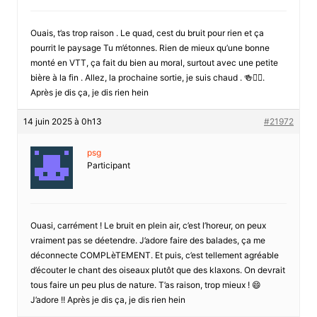
Ouais, t’as trop raison . Le quad, cest du bruit pour rien et ça
pourrit le paysage Tu m’étonnes. Rien de mieux qu’une bonne
monté en VTT, ça fait du bien au moral, surtout avec une petite
bière à la fin . Allez, la prochaine sortie, je suis chaud . 🍻🚴‍♂️.
Après je dis ça, je dis rien hein
14 juin 2025 à 0h13
#21972
psg
Participant
Ouasi, carrément ! Le bruit en plein air, c’est l’horeur, on peux
vraiment pas se déetendre. J’adore faire des balades, ça me
déconnecte COMPLèTEMENT. Et puis, c’est tellement agréable
d’écouter le chant des oiseaux plutôt que des klaxons. On devrait
tous faire un peu plus de nature. T’as raison, trop mieux ! 😄
J’adore !! Après je dis ça, je dis rien hein