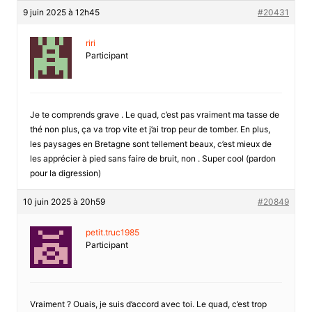
9 juin 2025 à 12h45
#20431
riri
Participant
Je te comprends grave . Le quad, c’est pas vraiment ma tasse de
thé non plus, ça va trop vite et j’ai trop peur de tomber. En plus,
les paysages en Bretagne sont tellement beaux, c’est mieux de
les apprécier à pied sans faire de bruit, non . Super cool (pardon
pour la digression)
10 juin 2025 à 20h59
#20849
petit.truc1985
Participant
Vraiment ? Ouais, je suis d’accord avec toi. Le quad, c’est trop