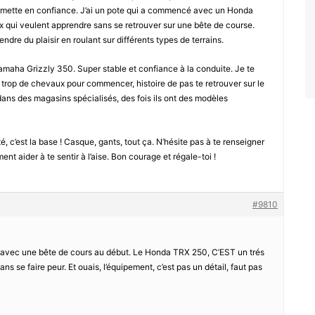
e mette en confiance. J’ai un pote qui a commencé avec un Honda
x qui veulent apprendre sans se retrouver sur une bête de course.
ndre du plaisir en roulant sur différents types de terrains.
Yamaha Grizzly 350. Super stable et confiance à la conduite. Je te
 trop de chevaux pour commencer, histoire de pas te retrouver sur le
 dans des magasins spécialisés, des fois ils ont des modèles
, c’est la base ! Casque, gants, tout ça. N’hésite pas à te renseigner
ent aider à te sentir à l’aise. Bon courage et régale-toi !
#9810
uer avec une bête de cours au début. Le Honda TRX 250, C’EST un trés
ns se faire peur. Et ouais, l’équipement, c’est pas un détail, faut pas