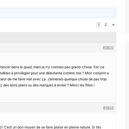
1
2
→
#9800
me lancer dans le quad, mais je n’y connais pas grand-chose. Est-ce
odèles à privilégier pour une débutante comme moi ? Mon conjoint a
 peur de me faire mal avec ça. J’aimerais quelque chose de pas trop
z des bons plans ou des marques à éviter ? Merci les filles !
#9806
 ! C’est un bon moyen de se faire plaisir en pleine nature. Si t’es