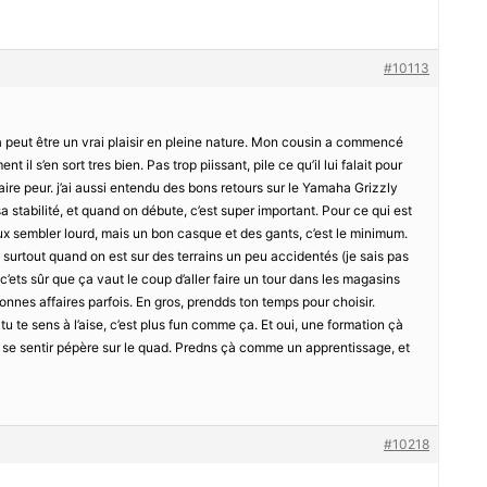
#10113
a peut être un vrai plaisir en pleine nature. Mon cousin a commencé
l s’en sort tres bien. Pas trop piissant, pile ce qu’il lui falait pour
faire peur. j’ai aussi entendu des bons retours sur le Yamaha Grizzly
a stabilité, et quand on débute, c’est super important. Pour ce qui est
eux sembler lourd, mais un bon casque et des gants, c’est le minimum.
 surtout quand on est sur des terrains un peu accidentés (je sais pas
 c’ets sûr que ça vaut le coup d’aller faire un tour dans les magasins
onnes affaires parfois. En gros, prendds ton temps pour choisir.
u te sens à l’aise, c’est plus fun comme ça. Et oui, une formation çà
r se sentir pépère sur le quad. Predns çà comme un apprentissage, et
#10218