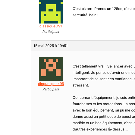
C’est bizarre Prends un 125cc, c’est p
sercurité, hein !
classiqueO91
Participant
15 mai 2025 à 19h51
C’est tellement vrai . Se lancer ave
intelligent. Je pense qu’avoir une mot
important de se sentir en confiance, 
dingue-geek95
stressant.
Participant
Concernant l’équipement, je suis enti
fourchettes et les protections. La pre
avec le bon équipement, j’ai pu me co
donne aussi un petit coup de boost au
modèle et un bon équipement, c’est la 
d’autres expériences là-dessus …