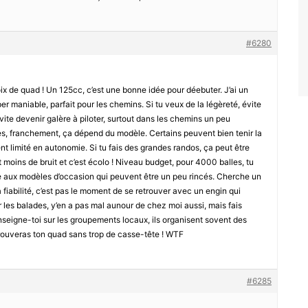
#6280
oix de quad ! Un 125cc, c’est une bonne idée pour déebuter. J’ai un
per maniable, parfait pour les chemins. Si tu veux de la légèreté, évite
vite devenir galère à piloter, surtout dans les chemins un peu
es, franchement, ça dépend du modèle. Certains peuvent bien tenir la
nt limité en autonomie. Si tu fais des grandes randos, ça peut être
it moins de bruit et c’est écolo ! Niveau budget, pour 4000 balles, tu
fe aux modèles d’occasion qui peuvent être un peu rincés. Cherche un
 fiabilité, c’est pas le moment de se retrouver avec un engin qui
les balades, y’en a pas mal aunour de chez moi aussi, mais fais
nseigne-toi sur les groupements locaux, ils organisent sovent des
 trouveras ton quad sans trop de casse-tête ! WTF
#6285