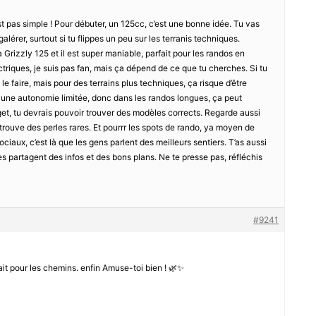
t pas simple ! Pour débuter, un 125cc, c’est une bonne idée. Tu vas
alérer, surtout si tu flippes un peu sur les terranis techniques.
Grizzly 125 et il est super maniable, parfait pour les randos en
riques, je suis pas fan, mais ça dépend de ce que tu cherches. Si tu
le faire, mais pour des terrains plus techniques, ça risque d’être
t une autonomie limitée, donc dans les randos longues, ça peut
et, tu devrais pouvoir trouver des modèles corrects. Regarde aussi
trouve des perles rares. Et pourrr les spots de rando, ya moyen de
ciaux, c’est là que les gens parlent des meilleurs sentiers. T’as aussi
 partagent des infos et des bons plans. Ne te presse pas, réfléchis
#9241
rfait pour les chemins. enfin Amuse-toi bien ! 🌿✨