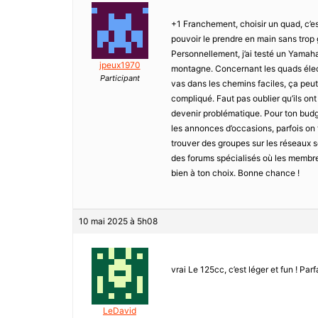
+1 Franchement, choisir un quad, c’es
pouvoir le prendre en main sans trop g
Personnellement, j’ai testé un Yamaha 
jpeux1970
montagne. Concernant les quads élect
Participant
vas dans les chemins faciles, ça peut 
compliqué. Faut pas oublier qu’ils on
devenir problématique. Pour ton budg
les annonces d’occasions, parfois on 
trouver des groupes sur les réseaux so
des forums spécialisés où les membres
bien à ton choix. Bonne chance !
10 mai 2025 à 5h08
vrai Le 125cc, c’est léger et fun ! Pa
LeDavid