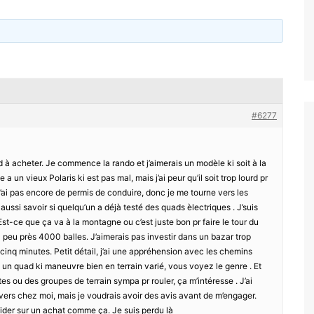
#6277
 à acheter. Je commence la rando et j’aimerais un modèle ki soit à la
a un vieux Polaris ki est pas mal, mais j’ai peur qu’il soit trop lourd pr
 J’ai pas encore de permis de conduire, donc je me tourne vers les
aussi savoir si quelqu’un a déjà testé des quads èlectriques . J’suis
. Est-ce que ça va à la montagne ou c’est juste bon pr faire le tour du
 peu près 4000 balles. J’aimerais pas investir dans un bazar trop
 cinq minutes. Petit détail, j’ai une appréhension avec les chemins
t un quad ki maneuvre bien en terrain varié, vous voyez le genre . Et
es ou des groupes de terrain sympa pr rouler, ça m’intéresse . J’ai
vers chez moi, mais je voudrais avoir des avis avant de m’engager.
écider sur un achat comme ça. Je suis perdu là