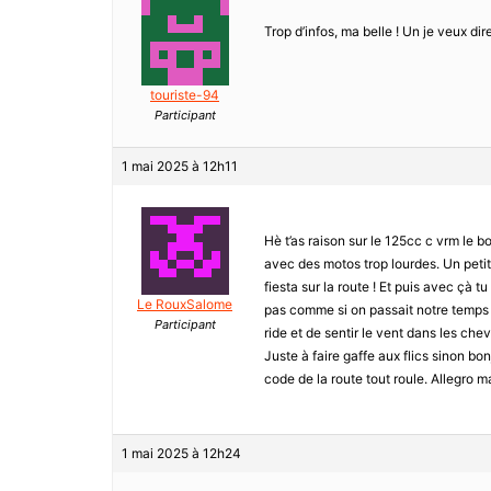
Trop d’infos, ma belle ! Un je veux dir
touriste-94
Participant
1 mai 2025 à 12h11
Hè t’as raison sur le 125cc c vrm le 
avec des motos trop lourdes. Un petit 1
fiesta sur la route ! Et puis avec çà t
Le RouxSalome
pas comme si on passait notre temps à 
Participant
ride et de sentir le vent dans les ch
Juste à faire gaffe aux flics sinon bo
code de la route tout roule. Allegro ma
1 mai 2025 à 12h24