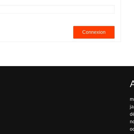
Connexion
m
j
d
n
o