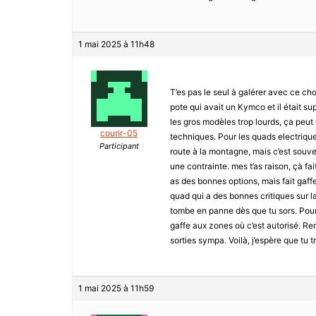
1 mai 2025 à 11h48
T’es pas le seul à galérer avec ce ch
pote qui avait un Kymco et il était su
les gros modèles trop lourds, ça peut 
courir-05
techniques. Pour les quads electriqu
Participant
route à la montagne, mais c’est souve
une contrainte. mes t’as raison, çà fa
as des bonnes options, mais fait gaf
quad qui a des bonnes critiques sur la
tombe en panne dès que tu sors. Pour 
gaffe aux zones où c’est autorisé. Re
sorties sympa. Voilà, j’espère que tu
1 mai 2025 à 11h59