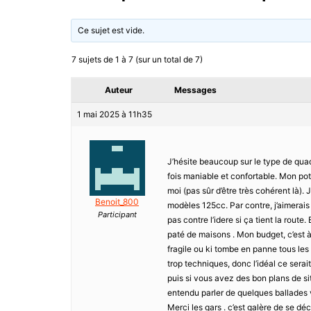
Ce sujet est vide.
7 sujets de 1 à 7 (sur un total de 7)
Auteur
Messages
1 mai 2025 à 11h35
J’hésite beaucoup sur le type de quad
fois maniable et confortable. Mon pote 
moi (pas sûr d’être très cohérent là).
Benoit_800
modèles 125cc. Par contre, j’aimerais 
Participant
pas contre l’idere si ça tient la route
paté de maisons . Mon budget, c’est à
fragile ou ki tombe en panne tous les
trop techniques, donc l’idéal ce serai
puis si vous avez des bon plans de sit
entendu parler de quelques ballades 
Merci les gars . c’est galère de se d