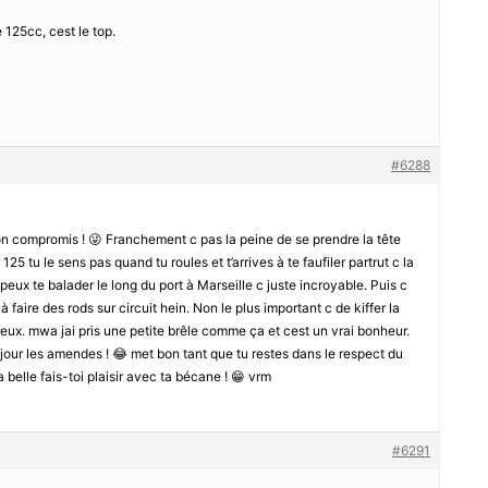
e 125cc, cest le top.
#6288
bon compromis ! 😜 Franchement c pas la peine de se prendre la tête
25 tu le sens pas quand tu roules et t’arrives à te faufiler partrut c la
u peux te balader le long du port à Marseille c juste incroyable. Puis c
faire des rods sur circuit hein. Non le plus important c de kiffer la
eveux. mwa jai pris une petite brêle comme ça et cest un vrai bonheur.
njour les amendes ! 😂 met bon tant que tu restes dans le respect du
 belle fais-toi plaisir avec ta bécane ! 😁 vrm
#6291