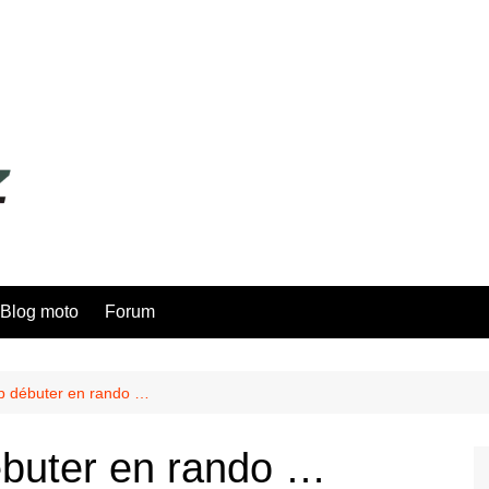
Blog moto
Forum
 p débuter en rando …
débuter en rando …