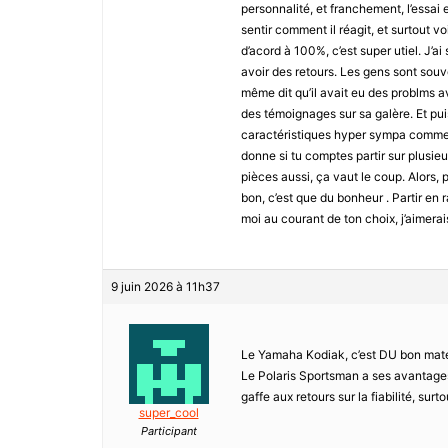
personnalité, et franchement, l’essai
sentir comment il réagit, et surtout voir
d’acord à 100%, c’est super utiel. J’
avoir des retours. Les gens sont souv
même dit qu’il avait eu des problms a
des témoignages sur sa galère. Et pui
caractéristiques hyper sympa comme
donne si tu comptes partir sur plusieurs
pièces aussi, ça vaut le coup. Alors, 
bon, c’est que du bonheur . Partir en 
moi au courant de ton choix, j’aimerais 
9 juin 2026 à 11h37
Le Yamaha Kodiak, c’est DU bon matéri
Le Polaris Sportsman a ses avantages a
gaffe aux retours sur la fiabilité, sur
super_cool
Participant