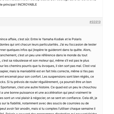
est le principal ! INCROYABLE
#93919
mince affaie, c’est sûr. Entre le Yamaha Kodiak et le Polaris
ntes qui ont chacun leurs particularités. J’ai eu l’occasion de tester
ner quelques infos qui j’espère te guideront dans ta quête. Alors,
ranchement, c’est un peu une référence dans le monde du tout
 c’est sa robustesse et son moteur qui, même s’il est pas le plus
ur les chemins pourris que tu èvoques, il s’en sort pas mal. C’est vrai
 papier, mais la maniabilité est en fait trés correcte, même si t’es pas
uvent encensé pour son confort. Les suspensions sont bien réglés, ce
ks. Si tu prévois de rouler régulièrement, ça pourrait être un bon
 Sportsman, c’est une autre histoire. Ce quad est un peu le chouchou
Il a une bonne puissance et une accélération qui peut vraiment te
es sont un vrai plaisir à négocier, on se sent en confiance. Cela dit, je
rs sur la fiabilité, notamment avec des soucis de courroies ou de
ut avoir l’air anodin, mais si tu comptes l’utiliser chaque semaine il
ôté, Polaris a souvent des prorgammes d’netretien qui peuvent t’aider