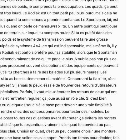
n termes de poids, je comprends ta préoccupation. Les quads, ça peut
st trop lourd. Le Kodiak est un tout petit peu plus lourd, mais cela ne
urtout quand tu commences à prendre confiance. Le Sportsman, lui, est
 plus quand on parle de manœuvrabilité. Un autre point qui peut jouer
ype de terrain sur lequel tu comptes rouler. Si tu es pultôt dans des
u poids et le système de transmission peuvent faire une grosse
uipés de systèmes 4×4, ce qui est indispensable, mais même là, il y
 Kodiak est parfois préféré pour sa stabilité, alors que le Sportsman
 dépend vraimant de ce qui te parle le plus. N’oublie pas non plus de
rques proposent souvent des options et des équipements qui peuvent
ut si tu cherches à faire des balades sur plusieurs heures. Les
si tu as besoin d’emmener du matériel. Concernant la fiabilité, c’est
alyser. Si jamais tu peux, essaie de trouver des retours d’utilisateurs
écialisés. Parfois, il vaut mieux écouter les retours de ceux qui ont
et l’entretien régulier, ça joue aussi un rôle clé. Si c’est bien
eu quelquues soucis à la base peut devenir une vraie fimbilité à
 te rendre chez des concessionnaires pour tester ces modèles. Le
 te poser toutes ces questions avant d’acheter, ça évitera les regrets
 c’est là que tu ressentiras vraiment si le quad te convient ou pas.
ir plus claii. Choisir un quad, c’est un peu comme choisir une monture,
ec une base solide sous le capot. Prends ton temps pour décider, fais