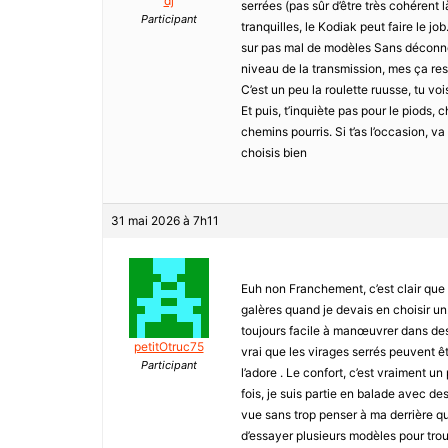
dj
serrées (pas sûr d’être très cohérent
Participant
tranquilles, le Kodiak peut faire le jo
sur pas mal de modèles Sans déconner
niveau de la transmission, mes ça rest
C’est un peu la roulette ruusse, tu voi
Et puis, t’inquiète pas pour le piods,
chemins pourris. Si t’as l’occasion, v
choisis bien
31 mai 2026 à 7h11
Euh non Franchement, c’est clair que c
galères quand je devais en choisir un
toujours facile à manœuvrer dans des
petitOtruc75
vrai que les virages serrés peuvent êtr
Participant
l’adore . Le confort, c’est vraiment 
fois, je suis partie en balade avec des
vue sans trop penser à ma derrière qu
d’essayer plusieurs modèles pour trou