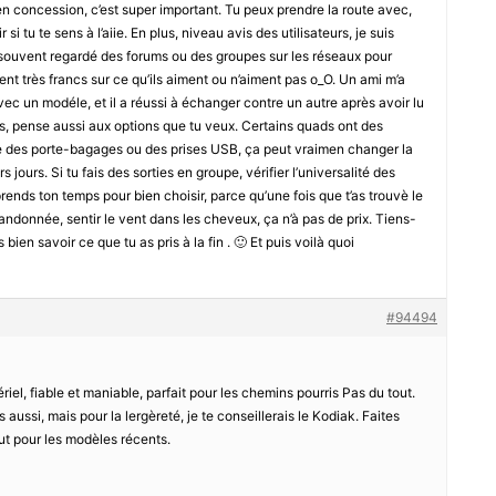
 en concession, c’est super important. Tu peux prendre la route avec,
 si tu te sens à l’aiie. En plus, niveau avis des utilisateurs, je suis
ai souvent regardé des forums ou des groupes sur les réseaux pour
ent très francs sur ce qu’ils aiment ou n’aiment pas o_O. Un ami m’a
vec un modéle, et il a réussi à échanger contre un autre après avoir lu
s, pense aussi aux options que tu veux. Certains quads ont des
 des porte-bagages ou des prises USB, ça peut vraimen changer la
 jours. Si tu fais des sorties en groupe, vérifier l’universalité des
prends ton temps pour bien choisir, parce qu’une fois que t’as trouvè le
randonnée, sentir le vent dans les cheveux, ça n’à pas de prix. Tiens-
bien savoir ce que tu as pris à la fin . 🙂 Et puis voilà quoi
#94494
el, fiable et maniable, parfait pour les chemins pourris Pas du tout.
ussi, mais pour la lergèreté, je te conseillerais le Kodiak. Faites
tout pour les modèles récents.