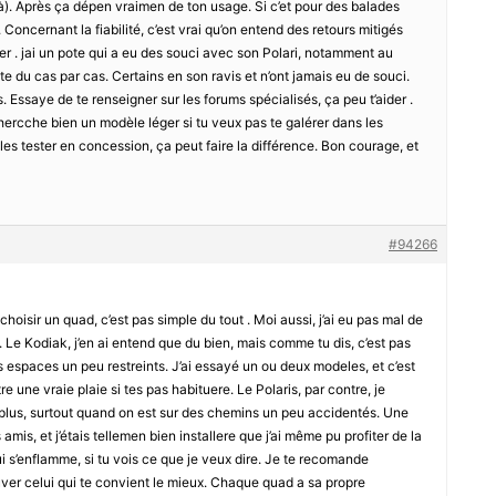
 là). Après ça dépen vraimen de ton usage. Si c’et pour des balades
b. Concernant la fiabilité, c’est vrai qu’on entend des retours mitigés
 . jai un pote qui a eu des souci avec son Polari, notamment au
e du cas par cas. Certains en son ravis et n’ont jamais eu de souci.
s. Essaye de te renseigner sur les forums spécialisés, ça peu t’aider .
 chercche bien un modèle léger si tu veux pas te galérer dans les
a les tester en concession, ça peut faire la différence. Bon courage, et
#94266
hoisir un quad, c’est pas simple du tout . Moi aussi, j’ai eu pas mal de
. Le Kodiak, j’en ai entend que du bien, mais comme tu dis, c’est pas
 espaces un peu restreints. J’ai essayé un ou deux modeles, et c’est
e une vraie plaie si tes pas habituere. Le Polaris, par contre, je
un plus, surtout quand on est sur des chemins un peu accidentés. Une
 amis, et j’étais tellemen bien installere que j’ai même pu profiter de la
i s’enflamme, si tu vois ce que je veux dire. Je te recomande
ver celui qui te convient le mieux. Chaque quad a sa propre