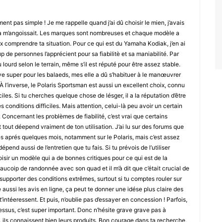
iment pas simple ! Je me rappelle quand j’ai dû choisir le mien, j’avais
çà m’angoissait. Les marques sont nombreuses et chaque modèle a
x comprendre ta situation. Pour ce qui est du Yamaha Kodiak, j’en ai
 de personnes l’apprécient pour sa fiabilitè et sa maniabilité. Par
eu lourd selon le terrain, même s’il est réputé pour être assez stable.
ve super pour les balaeds, mes elle a dû s’habituer à le manœuvrer
À l’inverse, le Polaris Sportsman est aussi un excellent choix, connu
iles. Si tu cherches quelque chose de lésger, il a la réputation d’être
s conditions difficiles. Mais attention, celui-là peu avoir un certain
 Concernant les problèmes de fiabilité, c’est vrai que certains
tout déepend vraiment de ton utilisation. J’ai lu sur des forums que
es aprés quelques mois, notamment sur le Polaris, mais c’est assez
épend aussi de l’entretien que tu fais. Si tu prévois de l’utiliser
isir un modèle qui a de bonnes critiques pour ce qui est de la
beaucoip de randonnée avec son quad et il m’à dit que c’était crucial de
supporter des conditions extrêmes, surtout si tu comptes rouler sur
aussi les avis en ligne, ça peut te donner une idése plus claire des
t’intéeressent. Et puis, n’oublie pas d’essayer en concession ! Parfois,
essus, c’est super important. Donc n’hésite grave grave pas à
ils connaissent bien leurs produits. Bon courage dans ta recherche,