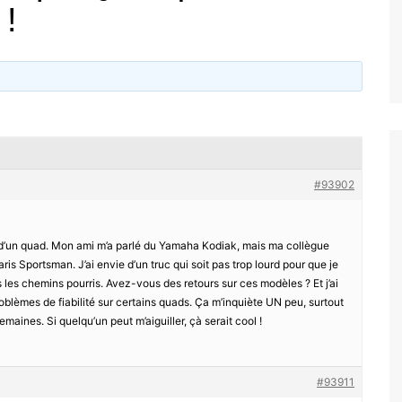
 !
#93902
 d’un quad. Mon ami m’a parlé du Yamaha Kodiak, mais ma collègue
aris Sportsman. J’ai envie d’un truc qui soit pas trop lourd pour que je
les chemins pourris. Avez-vous des retours sur ces modèles ? Et j’ai
roblèmes de fiabilité sur certains quads. Ça m’inquiète UN peu, surtout
semaines. Si quelqu’un peut m’aiguiller, çà serait cool !
#93911