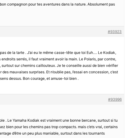
 le bon compagnon pour tes aventures dans la nature. Absolument pas
#93923
 pas de la tarte . J’ai eu le même casse-tête que toi Euh…. Le Kodiak,
s endroits serrés, il faut vraiment avoir la main. Le Polaris, par contre,
surtout sur chemins caillouteux. Je te conseille aussi de bien vérifier
er des mauvaises surprises. Et n’oublie pas, l’essai en concession, c’est
ens dessus. Bon courage, et amuse-toi bien .
#93996
mple . Le Yamaha Kodiak est vraiment une bonne bercane, surtout si tu
ssez bien pour les chemins pas trop compacts. mais c’ets vrai, certains
vantage d’être un peu plus maniable, surtout dans les tournants