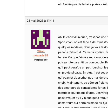
et n’oublie pas de te faire plaisir, c’
28 mai 2026 à 11h11
Ah, le choix d’un quad, c’est pas une 
Sportsman, on est face à deux mastodo
quelques modèles, donc je vais te don
relax-
parlons d’abord du Yamaha Kodiak. F
nomade38
terrain. Ce que j’aime avec ce modèle,
Participant
puissant te garantit un bon couple. Po
qu’il peut paraître un peu lourd sur le
un pro du piloage. En plus, il est so
qui peamet d’absorber pas mal de shoc
choix. Maintenant, du côté du Polaris
des amateurs de sensationns fortes. 
mettre le sourire aux lèvres. Les virag
dois t’avouer qu’il y a quelques retou
démarreurs sur certains modèles. Çà pe
vaut mieux être prudent. D’un autre c