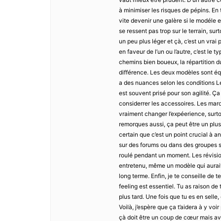
à minimiser les risques de pépins. E
vite devenir une galère si le modéle e
se ressent pas trop sur le terrain, s
un peu plus léger et çà, c’est un vrai
en faveur de l’un ou l’autre, c’est le t
chemins bien boueux, la répartition d
différence. Les deux modèles sont éq
a des nuances selon les conditions Le
est souvent prisé pour son agilité. Ça
considerrer les accessoires. Les ma
vraiment changer l’expéerience, surto
remorques aussi, ça peut être un plus 
certain que c’est un point crucial à an
sur des forums ou dans des groupes sp
roulé pendant un moment. Les révisions 
entretenu, même un modèle qui aurait 
long terme. Enfin, je te conseille de
feeling est essentiel. Tu as raison de
plus tard. Une fois que tu es en selle,
Voilà, j’espère que ça t’aidera à y vo
çà doit être un coup de cœur mais av