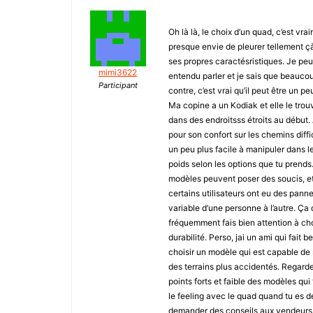
Oh là là, le choix d’un quad, c’est vra
presque envie de pleurer tellement 
ses propres caractésristiques. Je peu
mimi3622
entendu parler et je sais que beaucoup
Participant
contre, c’est vrai qu’il peut être un p
Ma copine a un Kodiak et elle le trou
dans des endroitsss étroits au début. 
pour son confort sur les chemins diffic
un peu plus facile à manipuler dans le
poids selon les options que tu prends.
modèles peuvent poser des soucis, et 
certains utilisateurs ont eu des pann
variable d’une personne à l’autre. Ça d
fréquemment fais bien attention à cho
durabilité. Perso, jai un ami qui fait 
choisir un modèle qui est capable de 
des terrains plus accidentés. Regarde 
points forts et faible des modèles qui 
le feeling avec le quad quand tu es d
demander des conseils aux vendeurs, 