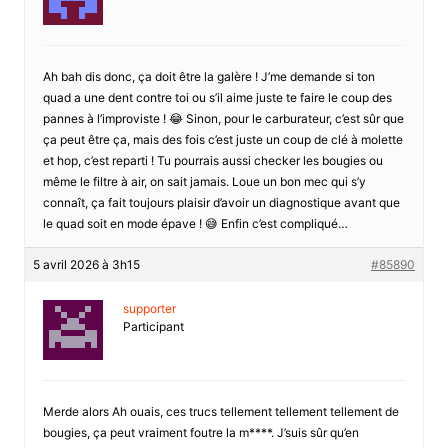
Ah bah dis donc, ça doit être la galère ! J’me demande si ton
quad a une dent contre toi ou s’il aime juste te faire le coup des
pannes à l’improviste ! 😂 Sinon, pour le carburateur, c’est sûr que
ça peut être ça, mais des fois c’est juste un coup de clé à molette
et hop, c’est reparti ! Tu pourrais aussi checker les bougies ou
même le filtre à air, on sait jamais. Loue un bon mec qui s’y
connaît, ça fait toujours plaisir d’avoir un diagnostique avant que
le quad soit en mode épave ! 😅 Enfin c’est compliqué…
5 avril 2026 à 3h15
#85890
supporter
Participant
Merde alors Ah ouais, ces trucs tellement tellement tellement de
bougies, ça peut vraiment foutre la m****. J’suis sûr qu’en