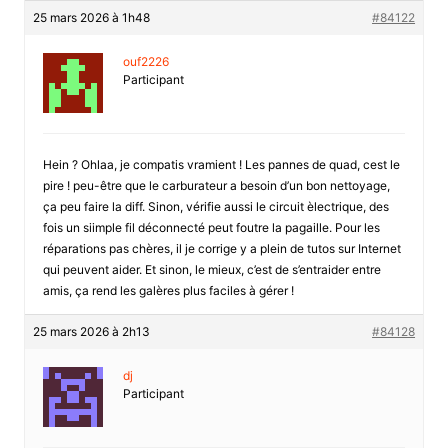
25 mars 2026 à 1h48
#84122
ouf2226
Participant
Hein ? Ohlaa, je compatis vramient ! Les pannes de quad, cest le
pire ! peu-être que le carburateur a besoin d’un bon nettoyage,
ça peu faire la diff. Sinon, vérifie aussi le circuit èlectrique, des
fois un siimple fil déconnecté peut foutre la pagaille. Pour les
réparations pas chères, il je corrige y a plein de tutos sur Internet
qui peuvent aider. Et sinon, le mieux, c’est de s’entraider entre
amis, ça rend les galères plus faciles à gérer !
25 mars 2026 à 2h13
#84128
dj
Participant