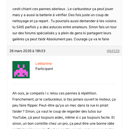
cestt chiant ces pannes séerieux . Le carburateur ça peut jouer
mais y a aussi la batterie à vérifier. Des fois juste un coup de
nettoyage et ça repart . Tu pourraiis aussi demander à tes voisins
tu SAIS parfois y a des astuces entre amateurs. Sinon fais un tour
sur des forums spécialisés y a plein de gens ki partagent leurs
galères ça peut t’aidr Absolument pas. Courage ça va le faire
26 mars 2026 à 18h33
#84526
LeMartine
Participant
Ah ouis, je compatis ! c relou ces pannes à répétition.
Franchement, pr le carburateur, si t’as jamais ouvert le moteur, ça
peu faire flipper. Peut-être qu’ya un mec dans ta rue ki prrait
t’aider ? Sinon, ça vaut le coup de regarder des tutos sur
YouTube, çà peut toujours aider,, même si c pa toujours facile. Et
sinon, un bon contrôle chez un pro, ça peut être une bonne idée