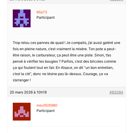
Mia73
Participant
Trop relou ces pannes de quad ! Je compatis, j’ai aussi galéré une
fois en pleine nature, c’est vraiment la misère. Ton pote a peut-
être raison, le carburateur, ça peut être une piste. Sinon, t’as
pensé à vérifier les bougies ? Parfois, c’est des bricoles comme
ça qui foutent tout en l’air. En Alsace, on dit “un bon entretien,
c’est la clé”, donc ne lésine pas là-dessus. Courage, ça va
s’arranger !
20 mars 2026 à 10h19
#83084
meuf926980
Participant