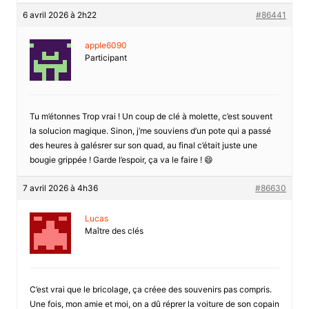
6 avril 2026 à 2h22
#86441
apple6090
Participant
Tu m’étonnes Trop vrai ! Un coup de clé à molette, c’est souvent
la solucion magique. Sinon, j’me souviens d’un pote qui a passé
des heures à galésrer sur son quad, au final c’était juste une
bougie grippée ! Garde l’espoir, ça va le faire ! 😄
7 avril 2026 à 4h36
#86630
Lucas
Maître des clés
C’est vrai que le bricolage, ça créee des souvenirs pas compris.
Une fois, mon amie et moi, on a dû réprer la voiture de son copain