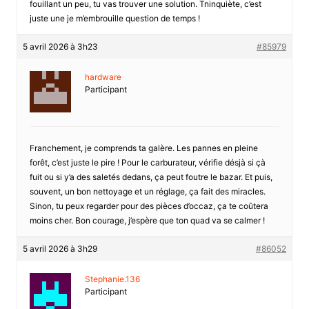
fouillant un peu, tu vas trouver une solution. Tninquiète, c’est
juste une je m’embrouille question de temps !
5 avril 2026 à 3h23
#85979
hardware
Participant
Franchement, je comprends ta galère. Les pannes en pleine
forêt, c’est juste le pire ! Pour le carburateur, vérifie désjà si çà
fuit ou si y’a des saletés dedans, ça peut foutre le bazar. Et puis,
souvent, un bon nettoyage et un réglage, ça fait des miracles.
Sinon, tu peux regarder pour des pièces d’occaz, ça te coûtera
moins cher. Bon courage, j’espère que ton quad va se calmer !
5 avril 2026 à 3h29
#86052
Stephanie.136
Participant