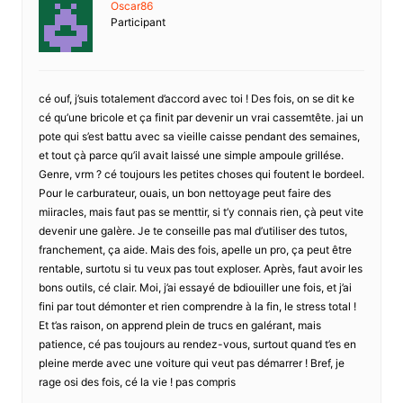
Oscar86
Participant
cé ouf, j’suis totalement d’accord avec toi ! Des fois, on se dit ke
cé qu’une bricole et ça finit par devenir un vrai cassemtête. jai un
pote qui s’est battu avec sa vieille caisse pendant des semaines,
et tout çà parce qu’il avait laissé une simple ampoule grillése.
Genre, vrm ? cé toujours les petites choses qui foutent le bordeel.
Pour le carburateur, ouais, un bon nettoyage peut faire des
miiracles, mais faut pas se menttir, si t’y connais rien, çà peut vite
devenir une galère. Je te conseille pas mal d’utiliser des tutos,
franchement, ça aide. Mais des fois, apelle un pro, ça peut être
rentable, surtotu si tu veux pas tout exploser. Après, faut avoir les
bons outils, cé clair. Moi, j’ai essayé de bdiouiller une fois, et j’ai
fini par tout démonter et rien comprendre à la fin, le stress total !
Et t’as raison, on apprend plein de trucs en galérant, mais
patience, cé pas toujours au rendez-vous, surtout quand t’es en
pleine merde avec une voiture qui veut pas démarrer ! Bref, je
rage osi des fois, cé la vie ! pas compris