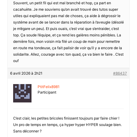
Souvent, un petit fil qui est mal branché et hop, ça part en
cacahuète. Je me souviens qu’on avait trouvé des tutos super
utiles qui expliquaient pas mal de choses, ça aide à dégrossir le
systéme avant de se lancer dans la réparation à l’aveugle (désolé
je m’égare un peu). Et puis ouais, c’est vrai que s’entraider, c’est
top. Ça soude l’équipe, et ça rend les galères moins pénibles. La
dernière fois, mon voisin m’a filé un coup de main pour remettre
en route ma tondeuse, ça fait palisir de voir qu’il y a encore de la
solidarite. Allez, courage avec ton quad, ça va bien le faire . C’est
ouf
6 avril 2026 à 2h21
#86437
PtitFelix8981
Participant
C’est clair, les petites bricoles finissent toujours par faire chier !
Un pro de temps en temps, ça hyper hyper HYPER soulage bien.
Sans déconner ?