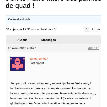
de quad !
Ce sujet est vide.
31 sujets de 1 à 31 (sur un total de 46)
1
2
→
Auteur
Messages
20 mars 2026 à 9h27
#83045
calme-g4m3r
Participant
J’en peux plus avec mon quad, sérieux ! jai beau l’entretenir, il
tombe toujours en panne au mauvais moment. L’autre jour, je
faisais une sortie avec des potes en pleine forêt, et là, d’un coup,
le moteur s’arrête. Pu aucune réaction ! Ça m’a complètemant
gâché la journée. Mon pote, il avait le même problème la