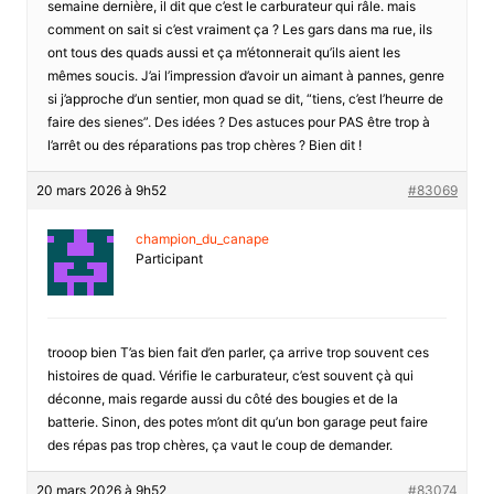
semaine dernière, il dit que c’est le carburateur qui râle. mais
comment on sait si c’est vraiment ça ? Les gars dans ma rue, ils
ont tous des quads aussi et ça m’étonnerait qu’ils aient les
mêmes soucis. J’ai l’impression d’avoir un aimant à pannes, genre
si j’approche d’un sentier, mon quad se dit, “tiens, c’est l’heurre de
faire des sienes”. Des idées ? Des astuces pour PAS être trop à
l’arrêt ou des réparations pas trop chères ? Bien dit !
20 mars 2026 à 9h52
#83069
champion_du_canape
Participant
trooop bien T’as bien fait d’en parler, ça arrive trop souvent ces
histoires de quad. Vérifie le carburateur, c’est souvent çà qui
déconne, mais regarde aussi du côté des bougies et de la
batterie. Sinon, des potes m’ont dit qu’un bon garage peut faire
des répas pas trop chères, ça vaut le coup de demander.
20 mars 2026 à 9h52
#83074