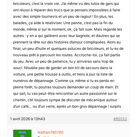
bricoleurs, c’est la vraie vie. J’ai même vu des tutos de gars qui
ont réussi à réparer des trucs que je pensais impossibles à faire
avec des simple tournevis et un peu de ragout ! En plus, les
balades, ça aide à relativiser. Une panne, c’est pas la fin du
monde, même si sur le moment, ok, çà fait suer. Mais regarde les
autres : y en a qui galèrent avec leur bagnole, et d’autres qui se
prennent la tête sur des histoires d’amour compliquées. Alors au
final, un peu d’huile et quelques astuces de bricoleurs, et tu es de
nouveau prêt à parcourir les routes. Accroche-toi, ça fait partie
du jeu. Avec un peu de patience, tu y arriveras sans trop de
souci. N’oublie pas de garder un bon kit de secours dans la
voiture, une petite trousse à outils, et tiens à jour ta liste de
numéros de dépannage. Comme ça, même si tu es perdu en
pleine forêt, tu pourras toujours demander un coup de main. Et
qui sait, tu vas peut-être rencontrer un autre passionné sur le
chemin, c’et toujours sympa de discuter de mécanique autour
d’un café… ou d’un verre, après un bon gros dépannage ! surpris
1 avril 2026 à 13h43
#85532
Nathan760760