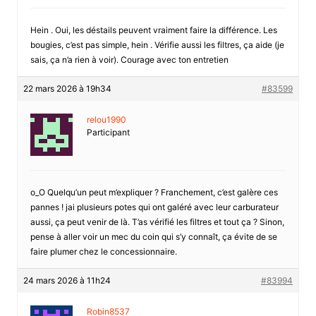
Hein . Oui, les déstails peuvent vraiment faire la différence. Les
bougies, c’est pas simple, hein . Vérifie aussi les filtres, ça aide (je
sais, ça n’a rien à voir). Courage avec ton entretien
22 mars 2026 à 19h34
#83599
relou1990
Participant
o_O Quelqu’un peut m’expliquer ? Franchement, c’est galère ces
pannes ! jai plusieurs potes qui ont galéré avec leur carburateur
aussi, ça peut venir de là. T’as vérifié les filtres et tout ça ? Sinon,
pense à aller voir un mec du coin qui s’y connaît, ça évite de se
faire plumer chez le concessionnaire.
24 mars 2026 à 11h24
#83994
Robin8537