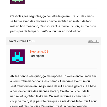
C’est clair, les bagnoles, ça peu être la galère . J’ai vu des mecs
se battre avec des moteurs comme si c’etait un match de foot.
met un bon méecano, c’est souvent le meilleur choix, au moins tu
perds pas de temps ou plutôt à tourner en rond lol non.
9 avril 2026 à 17h33
#87046
Stephanie.136
Participant
Ah, les pannes de quad, ça me rappelle un week-end où mon ami
a voulu m’emmener dans les champs. Une vraie aventure qui
s’est transformée en une journée de mille et une galères ! La bête
a décidé de faire des siennes alors qu’on était au cœur de la
nature, et là, c’était le drame. On s’est retrouvé à chercher un
coup de main, et je peux te dire que ça m’a donné le tournis ! Pour
ce qui est des bougies, t’as raison, c’est un peu le cœur du