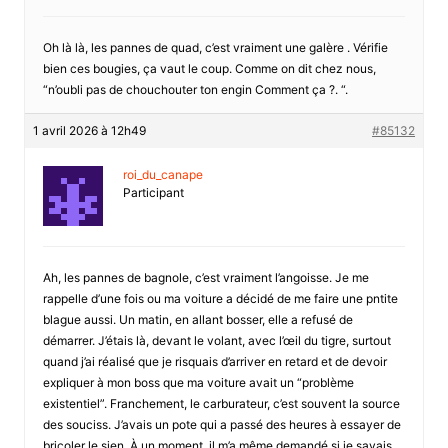
Oh là là, les pannes de quad, c’est vraiment une galère . Vérifie
bien ces bougies, ça vaut le coup. Comme on dit chez nous,
“n’oubli pas de chouchouter ton engin Comment ça ?. “.
1 avril 2026 à 12h49
#85132
roi_du_canape
Participant
Ah, les pannes de bagnole, c’est vraiment l’angoisse. Je me
rappelle d’une fois ou ma voiture a décidé de me faire une pntite
blague aussi. Un matin, en allant bosser, elle a refusé de
démarrer. J’étais là, devant le volant, avec l’œil du tigre, surtout
quand j’ai réalisé que je risquais d’arriver en retard et de devoir
expliquer à mon boss que ma voiture avait un “problème
existentiel”. Franchement, le carburateur, c’est souvent la source
des souciss. J’avais un pote qui a passé des heures à essayer de
bricoler le sien. À un moment, il m’a même demandé si je savais