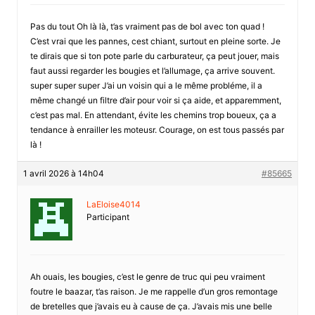
Pas du tout Oh là là, t’as vraiment pas de bol avec ton quad !
C’est vrai que les pannes, cest chiant, surtout en pleine sorte. Je
te dirais que si ton pote parle du carburateur, ça peut jouer, mais
faut aussi regarder les bougies et l’allumage, ça arrive souvent.
super super super J’ai un voisin qui a le même probléme, il a
même changé un filtre d’air pour voir si ça aide, et apparemment,
c’est pas mal. En attendant, évite les chemins trop boueux, ça a
tendance à enrailler les moteusr. Courage, on est tous passés par
là !
1 avril 2026 à 14h04
#85665
LaEloise4014
Participant
Ah ouais, les bougies, c’est le genre de truc qui peu vraiment
foutre le baazar, t’as raison. Je me rappelle d’un gros remontage
de bretelles que j’avais eu à cause de ça. J’avais mis une belle