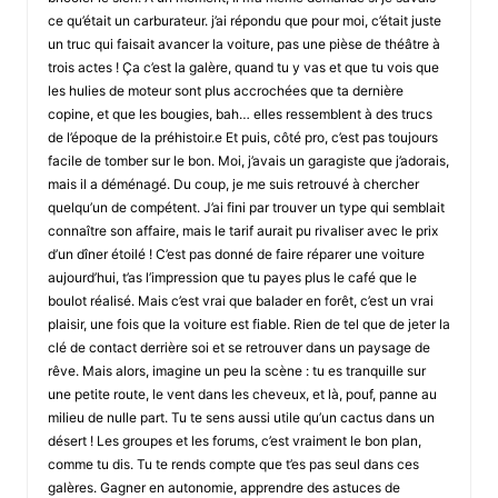
ce qu’était un carburateur. j’ai répondu que pour moi, c’était juste
un truc qui faisait avancer la voiture, pas une pièse de théâtre à
trois actes ! Ça c’est la galère, quand tu y vas et que tu vois que
les hulies de moteur sont plus accrochées que ta dernière
copine, et que les bougies, bah… elles ressemblent à des trucs
de l’époque de la préhistoir.e Et puis, côté pro, c’est pas toujours
facile de tomber sur le bon. Moi, j’avais un garagiste que j’adorais,
mais il a déménagé. Du coup, je me suis retrouvé à chercher
quelqu’un de compétent. J’ai fini par trouver un type qui semblait
connaître son affaire, mais le tarif aurait pu rivaliser avec le prix
d’un dîner étoilé ! C’est pas donné de faire réparer une voiture
aujourd’hui, t’as l’impression que tu payes plus le café que le
boulot réalisé. Mais c’est vrai que balader en forêt, c’est un vrai
plaisir, une fois que la voiture est fiable. Rien de tel que de jeter la
clé de contact derrière soi et se retrouver dans un paysage de
rêve. Mais alors, imagine un peu la scène : tu es tranquille sur
une petite route, le vent dans les cheveux, et là, pouf, panne au
milieu de nulle part. Tu te sens aussi utile qu’un cactus dans un
désert ! Les groupes et les forums, c’est vraiment le bon plan,
comme tu dis. Tu te rends compte que t’es pas seul dans ces
galères. Gagner en autonomie, apprendre des astuces de