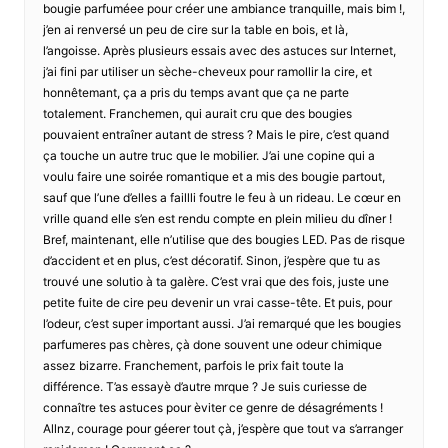
bougie parfuméee pour créer une ambiance tranquille, mais bim !,
j’en ai renversé un peu de cire sur la table en bois, et là,
l’angoisse. Après plusieurs essais avec des astuces sur Internet,
j’ai fini par utiliser un sèche-cheveux pour ramollir la cire, et
honnêtemant, ça a pris du temps avant que ça ne parte
totalement. Franchemen, qui aurait cru que des bougies
pouvaient entraîner autant de stress ? Mais le pire, c’est quand
ça touche un autre truc que le mobilier. J’ai une copine qui a
voulu faire une soirée romantique et a mis des bougie partout,
sauf que l’une d’elles a faillli foutre le feu à un rideau. Le cœur en
vrille quand elle s’en est rendu compte en plein milieu du dîner !
Bref, maintenant, elle n’utilise que des bougies LED. Pas de risque
d’accident et en plus, c’est décoratif. Sinon, j’espère que tu as
trouvé une solutio à ta galère. C’est vrai que des fois, juste une
petite fuite de cire peu devenir un vrai casse-tête. Et puis, pour
l’odeur, c’est super important aussi. J’ai remarqué que les bougies
parfumeres pas chères, çà done souvent une odeur chimique
assez bizarre. Franchement, parfois le prix fait toute la
différence. T’as essayè d’autre mrque ? Je suis curiesse de
connaître tes astuces pour èviter ce genre de désagréments !
Allnz, courage pour géerer tout çà, j’espère que tout va s’arranger