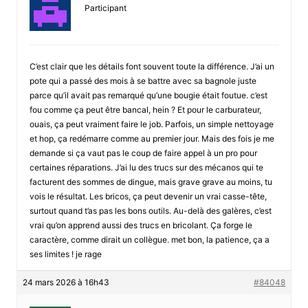
Participant
C’est clair que les détails font souvent toute la différence. J’ai un
pote qui a passé des mois à se battre avec sa bagnole juste
parce qu’il avait pas remarqué qu’une bougie était foutue. c’est
fou comme ça peut être bancal, hein ? Et pour le carburateur,
ouais, ça peut vraiment faire le job. Parfois, un simple nettoyage
et hop, ça redémarre comme au premier jour. Mais des fois je me
demande si ça vaut pas le coup de faire appel à un pro pour
certaines réparations. J’ai lu des trucs sur des mécanos qui te
facturent des sommes de dingue, mais grave grave au moins, tu
vois le résultat. Les bricos, ça peut devenir un vrai casse-tête,
surtout quand t’as pas les bons outils. Au-delà des galères, c’est
vrai qu’on apprend aussi des trucs en bricolant. Ça forge le
caractère, comme dirait un collègue. met bon, la patience, ça a
ses limites ! je rage
24 mars 2026 à 16h43
#84048