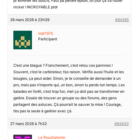
pr èliminer les soucis. Faut pa perdre epsoir, un jour ça va rouler
nickel ! INCROYABLE ptdr
26 mars 2026 à 23h39
#84565
mdr1975
Participant
C’est une blague ? Franchement, c’est relou ces pannnes !
Souvent, c’est le carbirateur, t’as raison. Vérifie aussi l’huile et les
bougies, ça peut aider. Sinon, je te conseille de demander à un
pro, mais pas n’importe qui, un bon, sinon tu perds ton temps. Les
balades en forêt, c’est trop fun, met ça doit pas se transformer en
galère. Essaie de trouver un groupe ou des forums, des gens
partagent des astuces. Çà pourrait te sauver la mise ! Courage,
t’es pas la seule à galérer avec çà.
27 mars 2026 à 7h32
#84630
Le RouxSalome