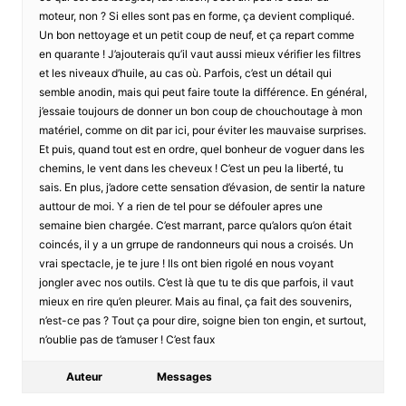
moteur, non ? Si elles sont pas en forme, ça devient compliqué.
Un bon nettoyage et un petit coup de neuf, et ça repart comme
en quarante ! J’ajouterais qu’il vaut aussi mieux vérifier les filtres
et les niveaux d’huile, au cas où. Parfois, c’est un détail qui
semble anodin, mais qui peut faire toute la différence. En général,
j’essaie toujours de donner un bon coup de chouchoutage à mon
matériel, comme on dit par ici, pour éviter les mauvaise surprises.
Et puis, quand tout est en ordre, quel bonheur de voguer dans les
chemins, le vent dans les cheveux ! C’est un peu la liberté, tu
sais. En plus, j’adore cette sensation d’évasion, de sentir la nature
auttour de moi. Y a rien de tel pour se défouler apres une
semaine bien chargée. C’est marrant, parce qu’alors qu’on était
coincés, il y a un grrupe de randonneurs qui nous a croisés. Un
vrai spectacle, je te jure ! Ils ont bien rigolé en nous voyant
jongler avec nos outils. C’est là que tu te dis que parfois, il vaut
mieux en rire qu’en pleurer. Mais au final, ça fait des souvenirs,
n’est-ce pas ? Tout ça pour dire, soigne bien ton engin, et surtout,
n’oublie pas de t’amuser ! C’est faux
Auteur
Messages