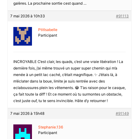
galères. La prochaine sorrtie cest quand …
7 mai 2026 à 10h33
#91113
PtitIsabelle
Participant
INCROYABLE C’est clair, les quads, c’est une vraie libération ! La
dernière fois, j’ai même trouvé un super super chemin qui m’a
menée à un petit lac caché, c’était magnifique. ✨ J’étais là, à
m’éclater dans la boue, limite je suis rentrée avec des
eclaboussures plein les vêtements. 😂 T’as raison pour le casque,
ça fait toute la diff’ ! Et ce moment où tu surmontes un obstacle,
c’est juste ouf, tu te sens invincible. Hâte d’y retourner !
7 mai 2026 à 15h48
#91149
Stephanie.136
Participant