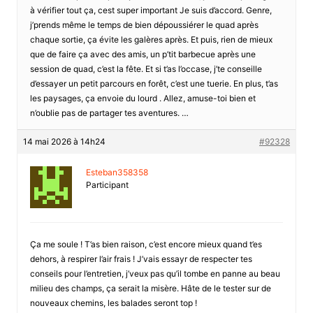
à vérifier tout ça, cest super important Je suis d’accord. Genre,
j’prends même le temps de bien dépoussiérer le quad après
chaque sortie, ça évite les galères après. Et puis, rien de mieux
que de faire ça avec des amis, un p’tit barbecue après une
session de quad, c’est la fête. Et si t’as l’occase, j’te conseille
d’essayer un petit parcours en forêt, c’est une tuerie. En plus, t’as
les paysages, ça envoie du lourd . Allez, amuse-toi bien et
n’oublie pas de partager tes aventures. …
14 mai 2026 à 14h24
#92328
Esteban358358
Participant
Ça me soule ! T’as bien raison, c’est encore mieux quand t’es
dehors, à respirer l’air frais ! J’vais essayr de respecter tes
conseils pour l’entretien, j’veux pas qu’il tombe en panne au beau
milieu des champs, ça serait la misère. Hâte de le tester sur de
nouveaux chemins, les balades seront top !