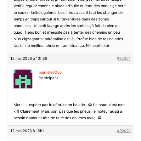
Vérifie régulièrement le niveau d’huile et l’état des pneus ça peut
te sauver kelkes galères. Les filtres aussi il faut les changer de
temps en tmps surtout si tu t’aventures dans des zones
boueuses. Un petit lavage après les sorties çà fait du bien au
quad. Tiens bon et n’héssite pas à tenter des chemins un peu
plus zigzagantts l’adrénaline est là ! Profite bien de tes balades
t’as fait le meilleur choix en t’achétnat ça. N’importe koi
12 mai 2026 à 13h38
#92001
pianiste6085
Participant
Merci . J’espère pas le détruire en balade . 😂 La boue, c’est mon
kiff Clairement. Mais bon, pas que les pneus, le moteur aussi a
besoin d’amour. Hâte de faire des courses avec. 🏁.
12 mai 2026 à 16h11
#92021