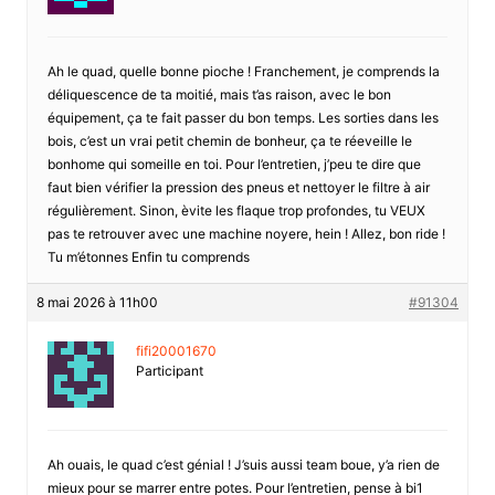
Ah le quad, quelle bonne pioche ! Franchement, je comprends la
déliquescence de ta moitié, mais t’as raison, avec le bon
équipement, ça te fait passer du bon temps. Les sorties dans les
bois, c’est un vrai petit chemin de bonheur, ça te réeveille le
bonhome qui someille en toi. Pour l’entretien, j’peu te dire que
faut bien vérifier la pression des pneus et nettoyer le filtre à air
régulièrement. Sinon, èvite les flaque trop profondes, tu VEUX
pas te retrouver avec une machine noyere, hein ! Allez, bon ride !
Tu m’étonnes Enfin tu comprends
8 mai 2026 à 11h00
#91304
fifi20001670
Participant
Ah ouais, le quad c’est génial ! J’suis aussi team boue, y’a rien de
mieux pour se marrer entre potes. Pour l’entretien, pense à bi1