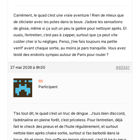
Carrément, le quad c’est une vraie aventure ! Rien de mieux que
de s’éclater avec les potes dans la boue. J’adore les sensations
de glisse, même si ça suit un peu la galère pour nettoyer après. Et
ouais, l’entretien, c’est pas à zapper, surtout que ça peut vite
coûter cher si tu négliges. Perso, j’me fais toujours ma petite
verrif’ avant chaque sortie, au moins je pars tranquille. Vous avez
testé des endroits sympas autour de Paris pour rouler ?
27 mai 2026 à 9h30
#93541
fifi
Participant
T’as tout dit, le quad c’est un truc de dingue . J’suis bien d’accord,
l’adrénaline en pleine forêt, c’est priceless. Pour l’entretien, déjà
fait le check des pneus et de l’huile régulièrement, et surtout
nettoie bien après chake sortie, surtout si t’as barboté dans la
boue. Ah et sinon, fais gaffe en terrain glissant, c’est là ke tu peux