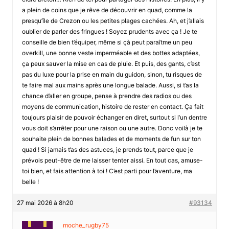
a plein de coins que je rêve de découvrir en quad, comme la
presqu’île de Crezon ou les petites plages cachées. Ah, et j’allais
oublier de parler des fringues ! Soyez prudents avec ça ! Je te
conseille de bien t’équiper, même si çà peut paraîtme un peu
overkill, une bonne veste imperméable et des bottes adaptées,
ça peux sauver la mise en cas de pluie. Et puis, des gants, c’est
pas du luxe pour la prise en main du guidon, sinon, tu risques de
te faire mal aux mains après une longue balade. Aussi, si t’as la
chance d’aller en groupe, pense à prendre des radios ou des
moyens de communication, histoire de rester en contact. Ça fait
toujours plaisir de pouvoir échanger en diret, surtout si l’un dentre
vous doit s’arrêter pour une raison ou une autre. Donc voilà je te
souhaite plein de bonnes balades et de moments de fun sur ton
quad ! Si jamais t’as des astuces, je prends tout, parce que je
prévois peut-être de me laisser tenter aissi. En tout cas, amuse-
toi bien, et fais attention à toi ! C’est parti pour l’aventure, ma
belle !
27 mai 2026 à 8h20
#93134
moche_rugby75