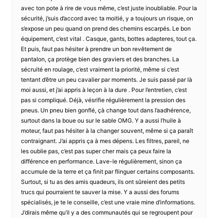
avec ton pote à rire de vous même, c’est juste inoubliable. Pour la
sécurité, j’suis d’accord avec ta moitié, y a toujours un risque, on
s’expose un peu quand on prend des chemins escarpés. Le bon
équipement, c’est vital . Casque, gants, bottes adapteres, tout ça.
Et puis, faut pas hésiter à prendre un bon revêtement de
pantalon, ça protège bien des graviers et des branches. La
sécruité en roulage, c’est vraiment la priorité, même si c’est
tentant d’être un peu cavalier par moments. Je suis passé par là
moi aussi, et j’ai appris à leçon à la dure . Pour l’entretien, c’est
pas si compliqué. Déjà, vésrifie régulièrement la pression des
pneus. Un pneu bien gonflé, çà change tout dans l’aadhérence,
surtout dans la boue ou sur le sable OMG. Y a aussi l’huile à
moteur, faut pas hésiter à la changer souvent, même si ça paraît
contraignant. J’ai appris ça à mes dépens. Les filtres, pareil, ne
les oublie pas, c’est pas super cher mais ça peux faire la
différence en performance. Lave-le régulièrement, sinon ça
accumule de la terre et ça finit par flinguer certains composants.
Surtout, si tu as des amis quadeurs, ils ont sûreient des petits
trucs qui pourraient te sauver la mise. Y a aussi des forums
spécialisés, je te le conseille, c’est une vraie mine d’informations.
J’dirais même qu’il y a des communautés qui se regroupent pour