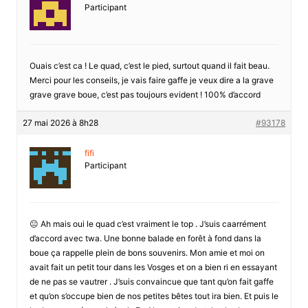
Participant
Ouais c’est ca ! Le quad, c’est le pied, surtout quand il fait beau.
Merci pour les conseils, je vais faire gaffe je veux dire a la grave
grave grave boue, c’est pas toujours evident ! 100% d’accord
27 mai 2026 à 8h28
#93178
fifi
Participant
😐 Ah mais oui le quad c’est vraiment le top . J’suis caarrément
d’accord avec twa. Une bonne balade en forêt à fond dans la
boue ça rappelle plein de bons souvenirs. Mon amie et moi on
avait fait un petit tour dans les Vosges et on a bien ri en essayant
de ne pas se vautrer . J’suis convaincue que tant qu’on fait gaffe
et qu’on s’occupe bien de nos petites bêtes tout ira bien. Et puis le