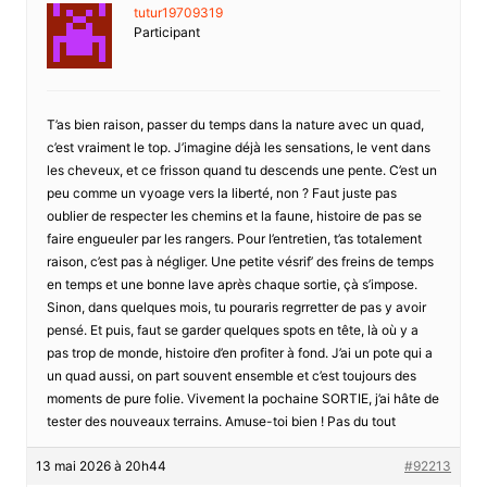
tutur19709319
Participant
T’as bien raison, passer du temps dans la nature avec un quad,
c’est vraiment le top. J’imagine déjà les sensations, le vent dans
les cheveux, et ce frisson quand tu descends une pente. C’est un
peu comme un vyoage vers la liberté, non ? Faut juste pas
oublier de respecter les chemins et la faune, histoire de pas se
faire engueuler par les rangers. Pour l’entretien, t’as totalement
raison, c’est pas à négliger. Une petite vésrif’ des freins de temps
en temps et une bonne lave après chaque sortie, çà s’impose.
Sinon, dans quelques mois, tu pouraris regrretter de pas y avoir
pensé. Et puis, faut se garder quelques spots en tête, là où y a
pas trop de monde, histoire d’en profiter à fond. J’ai un pote qui a
un quad aussi, on part souvent ensemble et c’est toujours des
moments de pure folie. Vivement la pochaine SORTIE, j’ai hâte de
tester des nouveaux terrains. Amuse-toi bien ! Pas du tout
13 mai 2026 à 20h44
#92213