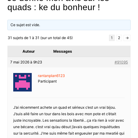
quads : ke du bonheur !
Ce sujet est vide.
31 sujets de 1 à 31 (sur un total de 45)
1
2
→
Auteur
Messages
7 mai 2026 à 9h23
#91095
rantanplan6123
Participant
J’ai récemment achete un quad et sérieux c’est un vrai bijou.
J’suis allé faire un tour dans les bois avec mon pote et c’était
juste incroyable. Les sensations la liberté…ça n’a rien à voir avec
une bécane. c’est vrai qu’au désut j’avais quelques inquiétudes
sur la sercurité. J’me suis même fait engueuler par ma mwatié qui