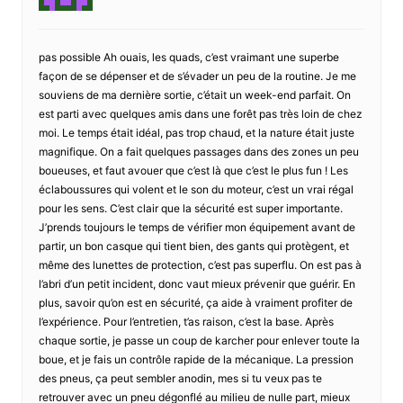
pas possible Ah ouais, les quads, c’est vraimant une superbe
façon de se dépenser et de s’évader un peu de la routine. Je me
souviens de ma dernière sortie, c’était un week-end parfait. On
est parti avec quelques amis dans une forêt pas très loin de chez
moi. Le temps était idéal, pas trop chaud, et la nature était juste
magnifique. On a fait quelques passages dans des zones un peu
boueuses, et faut avouer que c’est là que c’est le plus fun ! Les
éclaboussures qui volent et le son du moteur, c’est un vrai régal
pour les sens. C’est clair que la sécurité est super importante.
J’prends toujours le temps de vérifier mon équipement avant de
partir, un bon casque qui tient bien, des gants qui protègent, et
même des lunettes de protection, c’est pas superflu. On est pas à
l’abri d’un petit incident, donc vaut mieux prévenir que guérir. En
plus, savoir qu’on est en sécurité, ça aide à vraiment profiter de
l’expérience. Pour l’entretien, t’as raison, c’est la base. Après
chaque sortie, je passe un coup de karcher pour enlever toute la
boue, et je fais un contrôle rapide de la mécanique. La pression
des pneus, ça peut sembler anodin, mes si tu veux pas te
retrouver avec un pneu dégonflé au milieu de nulle part, mieux