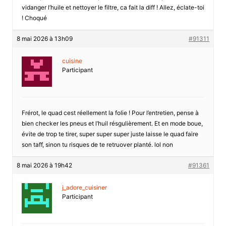
vidanger l’huile et nettoyer le filtre, ca fait la diff ! Allez, éclate-toi
! Choqué
8 mai 2026 à 13h09
#91311
cuisine
Participant
Frérot, le quad cest réellement la folie ! Pour l’entretien, pense à
bien checker les pneus et l’huil résgulièrement. Et en mode boue,
évite de trop te tirer, super super super juste laisse le quad faire
son taff, sinon tu risques de te retruover planté. lol non
8 mai 2026 à 19h42
#91361
j_adore_cuisiner
Participant