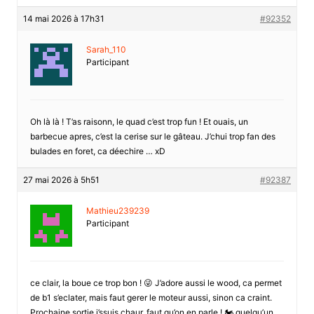
14 mai 2026 à 17h31
#92352
Sarah_110
Participant
Oh là là ! T’as raisonn, le quad c’est trop fun ! Et ouais, un
barbecue apres, c’est la cerise sur le gâteau. J’chui trop fan des
bulades en foret, ca déechire … xD
27 mai 2026 à 5h51
#92387
Mathieu239239
Participant
ce clair, la boue ce trop bon ! 😜 J’adore aussi le wood, ca permet
de b1 s’eclater, mais faut gerer le moteur aussi, sinon ca craint.
Prochaine sortie j’ssuis chaur, faut qu’on en parle ! 🏍️ quelqu’un