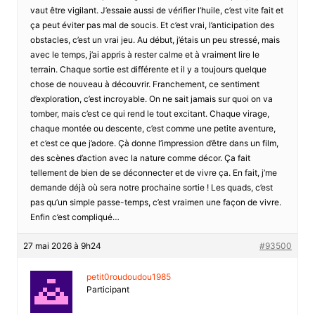
vaut être vigilant. J’essaie aussi de vérifier l’huile, c’est vite fait et
ça peut éviter pas mal de soucis. Et c’est vrai, l’anticipation des
obstacles, c’est un vrai jeu. Au début, j’étais un peu stressé, mais
avec le temps, j’ai appris à rester calme et à vraiment lire le
terrain. Chaque sortie est différente et il y a toujours quelque
chose de nouveau à découvrir. Franchement, ce sentiment
d’exploration, c’est incroyable. On ne sait jamais sur quoi on va
tomber, mais c’est ce qui rend le tout excitant. Chaque virage,
chaque montée ou descente, c’est comme une petite aventure,
et c’est ce que j’adore. Çà donne l’impression d’être dans un film,
des scènes d’action avec la nature comme décor. Ça fait
tellement de bien de se déconnecter et de vivre ça. En fait, j’me
demande déjà où sera notre prochaine sortie ! Les quads, c’est
pas qu’un simple passe-temps, c’est vraimen une façon de vivre.
Enfin c’est compliqué…
27 mai 2026 à 9h24
#93500
petit0roudoudou1985
Participant