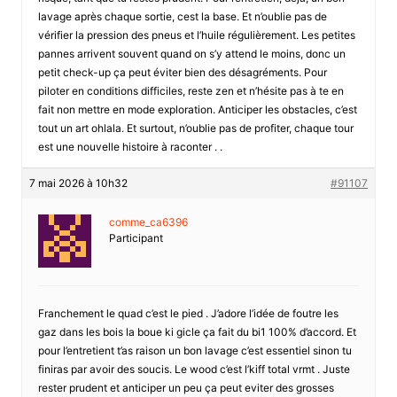
lavage après chaque sortie, cest la base. Et n’oublie pas de
vérifier la pression des pneus et l’huile régulièrement. Les petites
pannes arrivent souvent quand on s’y attend le moins, donc un
petit check-up ça peut éviter bien des désagréments. Pour
piloter en conditions difficiles, reste zen et n’hésite pas à te en
fait non mettre en mode exploration. Anticiper les obstacles, c’est
tout un art ohlala. Et surtout, n’oublie pas de profiter, chaque tour
est une nouvelle histoire à raconter . .
7 mai 2026 à 10h32
#91107
comme_ca6396
Participant
Franchement le quad c’est le pied . J’adore l’idée de foutre les
gaz dans les bois la boue ki gicle ça fait du bi1 100% d’accord. Et
pour l’entretient t’as raison un bon lavage c’est essentiel sinon tu
finiras par avoir des soucis. Le wood c’est l’kiff total vrmt . Juste
rester prudent et anticiper un peu ça peut eviter des grosses