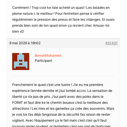
Carrément ! Trop cool ke t’aie acheté un quad ! Les bslades en
pleine nature c le meilleur ! Pour l’entretien pense à vérifier
régulièremen la pression des pneus et faire les vidanges. Et ouais
prends bien soin de ton quad sinon ça revient cher. Amuse-toi
bien xD
9 mai 2026 à 16h02
#91497
BenoitMohamed
Participant
Franchement le quad c’est une tueire ! J’ai eu ma première
expérience l’année dernièe et j’sui tombé accro. La sensation de
liberté ça n’a pas de prix. J’sui parti avec des potes dans la
FORêT et faut dire ke le chemin boueux c’est la meilleure des
attractions ! Les rires et les gamelles ça crée des souvenirs. Mais
je vois ke t’as déjà l’angoisse de la sécurité t’as raison de rester
vigilant. Avec l’équipement ça le fait mais c’est clair qu’il faut
toujours rester prudent. pr l’entretien c’est pas mal de l’anticiper.