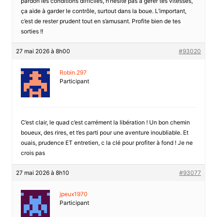
pardon les conditions difficiles, n’hésite pas à gérer tes vitesses,
ça aide à garder le contrôle, surtout dans la boue. L’important,
c’est de rester prudent tout en s’amusant. Profite bien de tes
sorties !!
27 mai 2026 à 8h00
#93020
Robin.297
Participant
C’est clair, le quad c’est carrément la libération ! Un bon chemin
boueux, des rires, et t’es parti pour une aventure inoubliable. Et
ouais, prudence ET entretien, c la clé pour profiter à fond ! Je ne
crois pas
27 mai 2026 à 8h10
#93077
jpeux1970
Participant