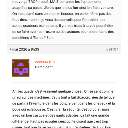
trouve ça TROP risqué. MAIS bon avec les équipements
adaptées ça passe. J’crois que le plus fun c’est le côté aventure.
On s’est plané dans un chemin boueux j’en parle même pas des
fous rires. maintnt je veux des conseils pour l’entretien. Les
autres quadeurs est-cette qu’il y a des trucs à savoir pour éviter
de se faire avoir par l’usure ou des astuces pour piloter dans des
conditions difficiles ? Euh.
7 mai 2026 à 9h39
#91104
codeur4106
Participant
Ah, les quads, c’est vraiment quelque chose . On se sent comme
un roi sur ces machines. J’suis tout à fait d’cacord, rien de tel que
de partir à l’aventure dans les bois, le vent dans les cheveux et la
boue qui éclabousse. C’est vrai, la sécurité, c’est crucial, mais
avec un bon casque et des gants adaptés, ça fait une grande
différence. Faut pas écouter ceux qui te disent que c’est trop
risqué, tant que tu restes prudent. Pour l’entretien, déjà, un bon