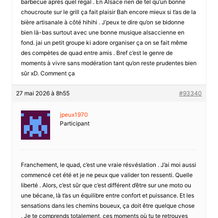
barbecue après quel régal . En Alsace rien de tel qu’un bonne
choucroute sur le grill ça fait plaisir Bah encore mieux si t’as de la
bière artisanale à côté hihihi . J’peux te dire qu’on se bidonne
bien là-bas surtout avec une bonne musique alsaccienne en
fond. jai un petit groupe ki adore organiser ça on se fait même
des compètes de quad entre amis . Bref c’est le genre de
moments à vivre sans modération tant qu’on reste prudentes bien
sûr xD. Comment ça
27 mai 2026 à 8h55
#93340
jpeux1970
Participant
Franchement, le quad, c’est une vraie résvéslation . J’ai moi aussi
commencé cet été et je ne peux que valider ton ressenti. Quelle
liberté . Alors, c’est sûr que c’est différent d’être sur une moto ou
une bécane, là t’as un équilibre entre confort et puissance. Et les
sensations dans les chemins boueux, ça doit être quelque chose
. Je te comprends totalement, ces moments où tu te retrouves