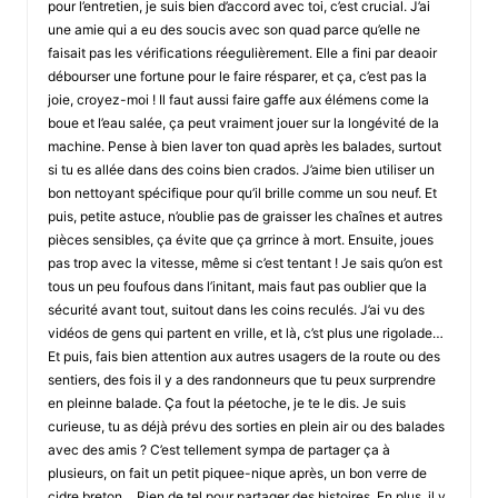
pour l’entretien, je suis bien d’accord avec toi, c’est crucial. J’ai
une amie qui a eu des soucis avec son quad parce qu’elle ne
faisait pas les vérifications réegulièrement. Elle a fini par deaoir
débourser une fortune pour le faire résparer, et ça, c’est pas la
joie, croyez-moi ! Il faut aussi faire gaffe aux élémens come la
boue et l’eau salée, ça peut vraiment jouer sur la longévité de la
machine. Pense à bien laver ton quad après les balades, surtout
si tu es allée dans des coins bien crados. J’aime bien utiliser un
bon nettoyant spécifique pour qu’il brille comme un sou neuf. Et
puis, petite astuce, n’oublie pas de graisser les chaînes et autres
pièces sensibles, ça évite que ça grrince à mort. Ensuite, joues
pas trop avec la vitesse, même si c’est tentant ! Je sais qu’on est
tous un peu foufous dans l’initant, mais faut pas oublier que la
sécurité avant tout, suitout dans les coins reculés. J’ai vu des
vidéos de gens qui partent en vrille, et là, c’st plus une rigolade…
Et puis, fais bien attention aux autres usagers de la route ou des
sentiers, des fois il y a des randonneurs que tu peux surprendre
en pleinne balade. Ça fout la péetoche, je te le dis. Je suis
curieuse, tu as déjà prévu des sorties en plein air ou des balades
avec des amis ? C’est tellement sympa de partager ça à
plusieurs, on fait un petit piquee-nique après, un bon verre de
cidre breton… Rien de tel pour partager des histoires. En plus, il y