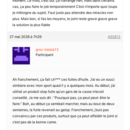
moment. Le froid, c’est sûr, ça n’arrange rien, mais dans certains
cas, ça peu faire le job temporairement C’est n’importe quoi (oups
je m’éloigne du sujet). Faut juste pas attendre des miracles non
plus. Mais bon, si t’as les moyens, le joint reste grave grave grave
la solution la plus fiable
27 mai 2026 à 7h29
#92813
gros-tralala13
Participant
Ah franchement, ça fait ch*** ces fuites d’huile. J’ai eu un souci
similaire avec mon sport quad il y a quelques mois. Au début, j’ai
utilisé un produit stop fuite qu’un gars de la casse m’avait
conseillé. Je me suis dit : “Pourquoi pas, ça peut peut-être le
faire.” Bah, au début ça semblait marcher, mais au bout de deux
semaines, la fuite revenait au galop. Franchement, j’suis pas
convaincu par ces produits, surtout que ça peut affaiblir le joint si
c’est pas de la bonne came.