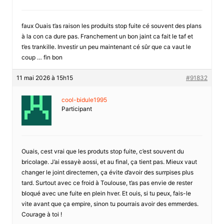
faux Ouais t’as raison les produits stop fuite cé souvent des plans
à la con ca dure pas. Franchement un bon jaint ca fait le taf et
t’es trankille. Investir un peu maintenant cé sûr que ca vaut le
coup … fin bon
11 mai 2026 à 15h15
#91832
cool-bidule1995
Participant
Ouais, cest vrai que les produts stop fuite, c’est souvent du
bricolage. J’ai essayè aossi, et au final, ça tient pas. Mieux vaut
changer le joint directemen, ça évite d’avoir des surrpises plus
tard. Surtout avec ce froid à Toulouse, t’as pas envie de rester
bloqué avec une fuite en plein hver. Et ouis, si tu peux, fais-le
vite avant que ça empire, sinon tu pourrais avoir des emmerdes.
Courage à toi !