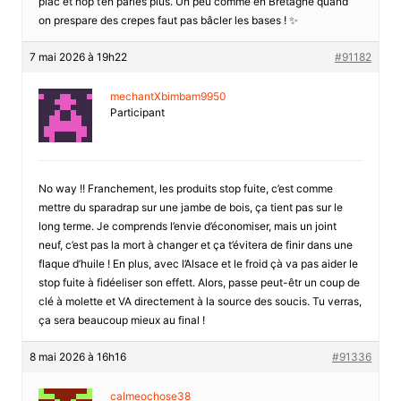
plac et hop t’en parles plus. Un peu comme en Bretagne quand
on prespare des crepes faut pas bâcler les bases ! ✨
7 mai 2026 à 19h22
#91182
mechantXbimbam9950
Participant
No way !! Franchement, les produits stop fuite, c’est comme
mettre du sparadrap sur une jambe de bois, ça tient pas sur le
long terme. Je comprends l’envie d’économiser, mais un joint
neuf, c’est pas la mort à changer et ça t’évitera de finir dans une
flaque d’huile ! En plus, avec l’Alsace et le froid çà va pas aider le
stop fuite à fidéeliser son effett. Alors, passe peut-êtr un coup de
clé à molette et VA directement à la source des soucis. Tu verras,
ça sera beaucoup mieux au final !
8 mai 2026 à 16h16
#91336
calmeochose38