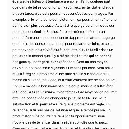
épaisse, les fuites ont tendance à empirer. J’ai lu quelque part
que dans de telles conditions, il vaut mieux éviter d’attendre, car
plus on tarde, plus cela pourrait causer d’autres dommages. Par
exemple, si le joint lâche complètement, ça pourrait entraîner une
panne bien plus coûteuse. Autant dire que ça serait un coup dur
pour ton portefeuille. En plus, faire soi-même la réparation
pourrait être une super opportunité d’apprendre. Iaternet regorge
de tutos et de conseils pratiques pour replacer un joint, et cela
peut devenir une activité plutôt cohuette si tu te familiarises un
peu avec la mécanique. Il y a même des forums qui en parlent,
des gens qui partagent leur expérience. C’est un bon moyen
d’avoir un coup de main si jamais tu te sens paumée. Mon ami a
réussi à régler le problème d’une fuite d’huile sur son quad lui-
même en suivant une vidéo, et il était vraiment fier de son boulot.
Bon, il a passé un bon moment sur le coup, mais le résultat était
là ! Donc, si tu as un minimum de temps et de moyens, ça pourrait
être une bonne idée de changer le joint. Çà te file une belle
satisfaction et tu peux être sûre que le problème est réglé. En
revanche, si tu n’as pas de solution et que le temps presse, un
produit stop fuite pourrait faire le job temporairement, mais
n’oublie pas de te lancer dans la réparation dès que tu peux.
Comme ça, tu entretiens bien ton quad et tu évites des frais plus