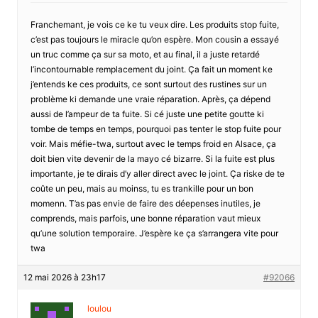
Franchemant, je vois ce ke tu veux dire. Les produits stop fuite,
c’est pas toujours le miracle qu’on espère. Mon cousin a essayé
un truc comme ça sur sa moto, et au final, il a juste retardé
l’incontournable remplacement du joint. Ça fait un moment ke
j’entends ke ces produits, ce sont surtout des rustines sur un
problème ki demande une vraie réparation. Après, ça dépend
aussi de l’ampeur de ta fuite. Si cé juste une petite goutte ki
tombe de temps en temps, pourquoi pas tenter le stop fuite pour
voir. Mais méfie-twa, surtout avec le temps froid en Alsace, ça
doit bien vite devenir de la mayo cé bizarre. Si la fuite est plus
importante, je te dirais d’y aller direct avec le joint. Ça riske de te
coûte un peu, mais au moinss, tu es trankille pour un bon
momenn. T’as pas envie de faire des déepenses inutiles, je
comprends, mais parfois, une bonne réparation vaut mieux
qu’une solution temporaire. J’espère ke ça s’arrangera vite pour
twa
12 mai 2026 à 23h17
#92066
loulou