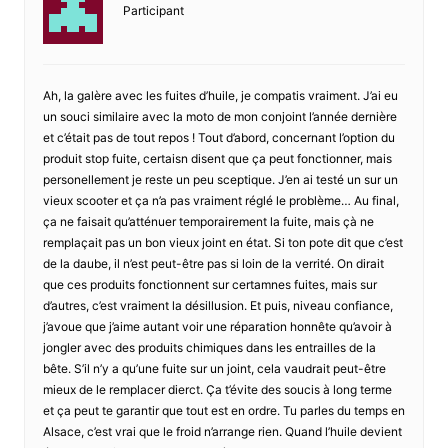
Participant
Ah, la galère avec les fuites d’huile, je compatis vraiment. J’ai eu
un souci similaire avec la moto de mon conjoint l’année dernière
et c’était pas de tout repos ! Tout d’abord, concernant l’option du
produit stop fuite, certaisn disent que ça peut fonctionner, mais
personellement je reste un peu sceptique. J’en ai testé un sur un
vieux scooter et ça n’a pas vraiment réglé le problème… Au final,
ça ne faisait qu’atténuer temporairement la fuite, mais çà ne
remplaçait pas un bon vieux joint en état. Si ton pote dit que c’est
de la daube, il n’est peut-être pas si loin de la verrité. On dirait
que ces produits fonctionnent sur certamnes fuites, mais sur
d’autres, c’est vraiment la désillusion. Et puis, niveau confiance,
j’avoue que j’aime autant voir une réparation honnête qu’avoir à
jongler avec des produits chimiques dans les entrailles de la
bête. S’il n’y a qu’une fuite sur un joint, cela vaudrait peut-être
mieux de le remplacer dierct. Ça t’évite des soucis à long terme
et ça peut te garantir que tout est en ordre. Tu parles du temps en
Alsace, c’est vrai que le froid n’arrange rien. Quand l’huile devient