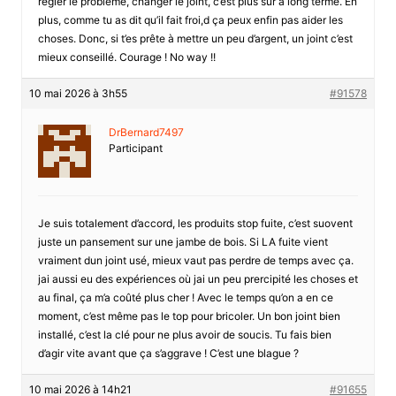
régler le problème, changer le joint, c’est plus sûr à long terme. En
plus, comme tu as dit qu’il fait froi,d ça peux enfin pas aider les
choses. Donc, si t’es prête à mettre un peu d’argent, un joint c’est
mieux conseillé. Courage ! No way !!
10 mai 2026 à 3h55
#91578
DrBernard7497
Participant
Je suis totalement d’accord, les produits stop fuite, c’est suovent
juste un pansement sur une jambe de bois. Si LA fuite vient
vraiment dun joint usé, mieux vaut pas perdre de temps avec ça.
jai aussi eu des expériences où jai un peu prercipité les choses et
au final, ça m’a coûté plus cher ! Avec le temps qu’on a en ce
moment, c’est même pas le top pour bricoler. Un bon joint bien
installé, c’est la clé pour ne plus avoir de soucis. Tu fais bien
d’agir vite avant que ça s’aggrave ! C’est une blague ?
10 mai 2026 à 14h21
#91655