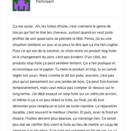
Participant
Ça me soule . Ah, les fuites d’huile, c’est vraiment le genre de
tracas qui fait te tirer les cheveux, surtout quand on veut juste
profiter de son quad sans se prendre la tête. Perso, j’ai eu une
situation similaire un jour, et je peux te dire que ça m’a fait cogiter.
Pour ce qui est de la solution, le choix entre un produit stop fuite
et le changement du joint, c’est pas évident. D’un côté, les
produits stop fuite ça peut sembler tentant. Ça a l’air pratique et
économique sur le papier. Tu mets le produit, et hop, tu es censé
régler ton souci. Mais comme le dit ton pote, souvent, c’est pas
plus qu’un pansement sur une jambe de bois. Ça peut fonctionner
temporairement, mais vaut mieux pas compter là-dessus sur le
long terme. J’ai déjà essayé un stop fuite sur un véhicule ancien,
et même si ça a un peu réduit la fuite, au final, j’ai dû tout
démonter pour remplacer le joint de toute manière. La réparation
durable, c’est souvent le meilleur chemin. Et puis, avec le froid en
Alsace, l’huilee devient plus épaisse, ça n’arrange rien. Ce serait
pas mal de vérifier d’où vient la fuite au lieu de mettre un coup de
peinture à la situation. Si le joint est vraiment en fin de vie, ça va