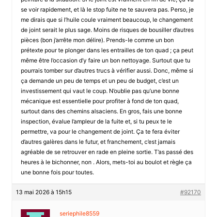
se voir rapidement, et là le stop fuite ne te sauvera pas. Perso, je
me dirais que si l’huile coule vraiment beaucoup, le changement
de joint serait le plus sage. Moins de risques de bousiller d’autres
pièces (bon j’arrête mon délire). Prends-le comme un bon
prétexte pour te plonger dans les entrailles de ton quad ; ça peut
même être l’occasion d’y faire un bon nettoyage. Surtout que tu
pourrais tomber sur d’autres trucs à vérifier aussi. Donc, même si
ça demande un peu de temps et un peu de budget, c’est un
investissement qui vaut le coup. N’oublie pas qu’une bonne
mécanique est essentielle pour profiter à fond de ton quad,
surtout dans des chemins alsaciens. En gros, fais une bonne
inspection, évalue l’ampleur de la fuite et, si tu peux te le
permettre, va pour le changement de joint. Ça te fera éviter
d’autres galères dans le futur, et franchement, c’est jamais
agréable de se retrouver en rade en pleine sortie. T’as passé des
heures à le bichonner, non . Alors, mets-toi au boulot et règle ça
une bonne fois pour toutes.
13 mai 2026 à 15h15
#92170
seriephile8559