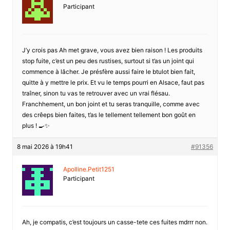
Participant
J’y crois pas Ah met grave, vous avez bien raison ! Les produits
stop fuite, c’est un peu des rustises, surtout si t’as un joint qui
commence à lâcher. Je présfère aussi faire le btulot bien fait,
quitte à y mettre le prix. Et vu le temps pourri en Alsace, faut pas
traîner, sinon tu vas te retrouver avec un vrai flésau.
Franchhement, un bon joint et tu seras tranquille, comme avec
des crêeps bien faites, t’as le tellement tellement bon goût en
plus ! 🍳✨
8 mai 2026 à 19h41
#91356
Apolline.Petit1251
Participant
Ah, je compatis, c’est toujours un casse-tete ces fuites mdrrr non.