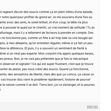
est rageant d’avoir des soucis comme ça en plein milieu d’une balade,
r notre quad pour profiter du grand air. Je me souviens d’une fois où
artie avec des amis, le soleil brillait, et d’un coup, la bête n’a plus
e à pousser le quad sur le chemin, un vrai moment de solitude ! Tu as
d’allumage, mais il y a tellement de facteurs à prendre en compte. Des
e ça ne fonctionne pas, comme un filte à air trop sale ou une bougie qui
ppris, à mes déepens, qu’un entretien régulier, même si ça fait un peu
aire la diférence. Et puis, il y a souvent un sentiment de fierté à
ême si on n’est pas experte. Mon conjoint m’a appris quelques bases,
 des pneus. Bon, je ne vais pas prétendre que je fais la mécanique
i observer et signaler ! Ce qui est super frustrant, c’est que je trouve
rter du plaisir, pas nous créer des soucis. Quand ça fonctionne,
amis, des sensations de liberté, mais dès que ça coince, ça casse un
 vas trouver d’où vient le problème rapidement, histoire de pouvoir
e la nature comme il se doit. Tiens bon, ça va s’arranger, et tu pourras
!
#90193