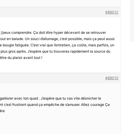
#89012
, j’peux comprendre. Ça doit être hyper décevant de se retrouver
ut en balade. Un souci d’allumage, c’est possible, mais ça peut aussi
ne bougie fatiguée. C’est vrai que l’entretien, ça coûte, mais parfois, un
plus gros après. J’espère que tu trouveras rapidement la source du
tre du plaisir avant tout !
#89015
 galésrer avec ton quad . J’espère que tu vas vite désnicher le
int c’est frustrant quand ça empêche de s’amuser. Allez courage Ça
ire