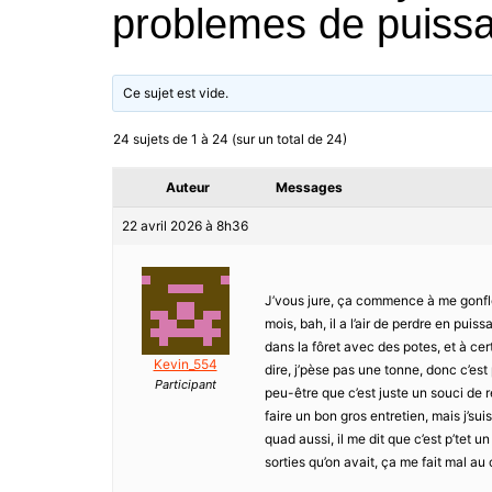
problemes de puissa
Ce sujet est vide.
24 sujets de 1 à 24 (sur un total de 24)
Auteur
Messages
22 avril 2026 à 8h36
J’vous jure, ça commence à me gonfle
mois, bah, il a l’air de perdre en puis
dans la fôret avec des potes, et à cer
Kevin_554
dire, j’pèse pas une tonne, donc c’est p
Participant
peu-être que c’est juste un souci de r
faire un bon gros entretien, mais j’su
quad aussi, il me dit que c’est p’tet 
sorties qu’on avait, ça me fait mal au