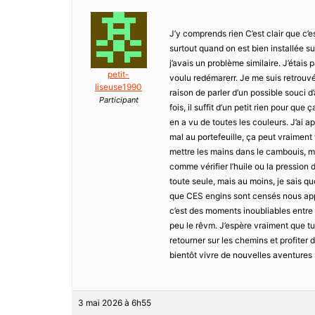
J’y comprends rien C’est clair que c’
surtout quand on est bien installée su
j’avais un problème similaire. J’étais p
petit-
voulu redémarerr. Je me suis retrouvé
liseuse1990
raison de parler d’un possible souci 
Participant
fois, il suffit d’un petit rien pour qu
en a vu de toutes les couleurs. J’ai a
mal au portefeuille, ça peut vraiment f
mettre les mains dans le cambouis, m
comme vérifier l’huile ou la pression
toute seule, mais au moins, je sais quo
que CES engins sont censés nous appo
c’est des moments inoubliables entre 
peu le rêvm. J’espère vraiment que tu
retourner sur les chemins et profiter d
bientôt vivre de nouvelles aventures 
3 mai 2026 à 6h55