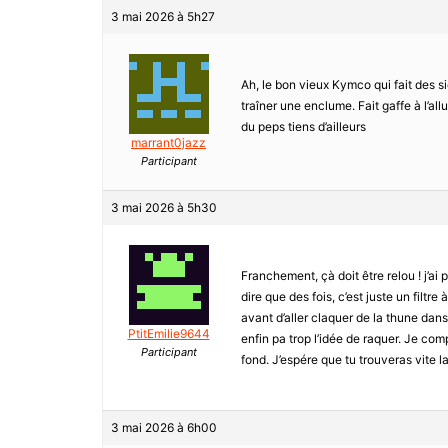
3 mai 2026 à 5h27
Ah, le bon vieux Kymco qui fait des si
traîner une enclume. Fait gaffe à l’al
du peps tiens d’ailleurs
marrant0jazz
Participant
3 mai 2026 à 5h30
Franchement, çà doit être relou ! j’
dire que des fois, c’est juste un filtr
avant d’aller claquer de la thune dans
PtitEmilie9644
enfin pa trop l’idée de raquer. Je co
Participant
fond. J’espére que tu trouveras vite l
3 mai 2026 à 6h00