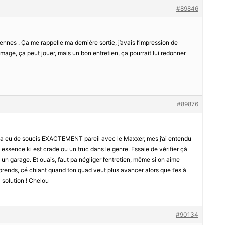
#89846
ennes . Ça me rappelle ma dernière sortie, j’avais l’impression de
lumage, ça peut jouer, mais un bon entretien, ça pourrait lui redonner
#89876
ai pa eu de soucis EXACTEMENT pareil avec le Maxxer, mes j’ai entendu
e à essence ki est crade ou un truc dans le genre. Essaie de vérifier çà
 un garage. Et ouais, faut pa négliger l’entretien, même si on aime
mprends, cé chiant quand ton quad veut plus avancer alors que t’es à
a solution ! Chelou
#90134