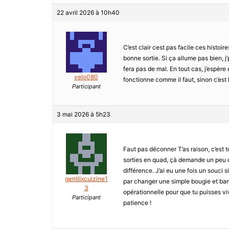
22 avril 2026 à 10h40
C’est clair cest pas facile ces histoir
bonne sortie. Si ça allume pas bien, j’
fera pas de mal. En tout cas, j’espère 
velo080
fonctionne comme il faut, sinon c’est
Participant
3 mai 2026 à 5h23
Faut pas déconner T’as raison, c’est
sorties en quad, çà demande un peu de 
différence. J’ai eu une fois un souci s
gentilxcuizine1
par changer une simple bougie et bam,
3
opérationnelle pour que tu puisses v
Participant
patience !