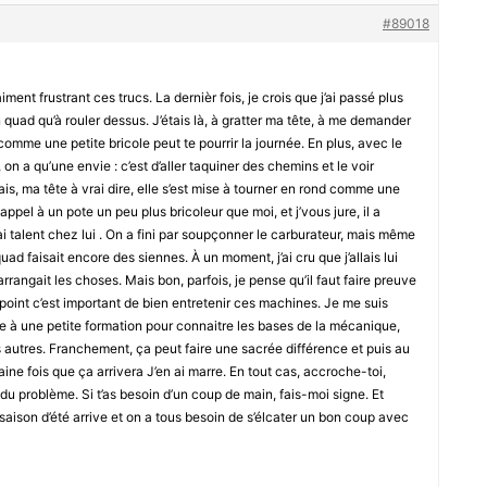
#89018
iment frustrant ces trucs. La dernièr fois, je crois que j’ai passé plus
uad qu’à rouler dessus. J’étais là, à gratter ma tête, à me demander
comme une petite bricole peut te pourrir la journée. En plus, avec le
n a qu’une envie : c’est d’aller taquiner des chemins et le voir
ais, ma tête à vrai dire, elle s’est mise à tourner en rond comme une
ppel à un pote un peu plus bricoleur que moi, et j’vous jure, il a
 vrai talent chez lui . On a fini par soupçonner le carburateur, mais même
uad faisait encore des siennes. À un moment, j’ai cru que j’allais lui
arrangait les choses. Mais bon, parfois, je pense qu’il faut faire preuve
point c’est important de bien entretenir ces machines. Je me suis
rire à une petite formation pour connaitre les bases de la mécanique,
 autres. Franchement, ça peut faire une sacrée différence et puis au
chaine fois que ça arrivera J’en ai marre. En tout cas, accroche-toi,
e du problème. Si t’as besoin d’un coup de main, fais-moi signe. Et
 saison d’été arrive et on a tous besoin de s’élcater un bon coup avec