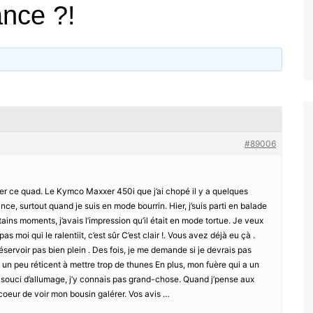
nce ?!
#89006
r ce quad. Le Kymco Maxxer 450i que j’ai chopé il y a quelques
sance, surtout quand je suis en mode bourrin. Hier, j’suis parti en balade
tains moments, j’avais l’impression qu’il était en mode tortue. Je veux
as moi qui le ralentiit, c’est sûr C’est clair !. Vous avez déjà eu çà .
éservoir pas bien plein . Des fois, je me demande si je devrais pas
is un peu réticent à mettre trop de thunes En plus, mon fuère qui a un
un souci d’allumage, j’y connais pas grand-chose. Quand j’pense aux
 coeur de voir mon bousin galérer. Vos avis …