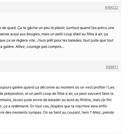
#89022
es de quad. Ça te gâche un peu le plaisir, surrtout quand t’as prévu une
pense aussi aux bougies, mais un petit coup d’œil au filtre à air, ça
que ça se règlera vite. J’suis prêt pour les balades, faut juste que tout
 la galère. Alllez, courage pas compris…
#89811
 toujours galère quand ça déconne au moment où on veut profiter ! Les
préparation, et un petit coup de filtre à air, ça peut souvent faire la
imilaire, j’avais juste envie de balader au bord du Rhône, mais j’ai fini
 ça a redémarré. En tout cas, j’espère que ta machine sera enfin
ivre des moments sympas. On se tient au courant, hein ? Allez, prends