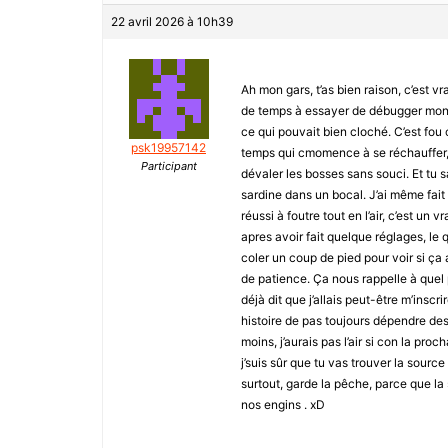
22 avril 2026 à 10h39
Ah mon gars, t’as bien raison, c’est vra
de temps à essayer de débugger mon q
ce qui pouvait bien cloché. C’est fou 
psk19957142
temps qui cmomence à se réchauffer, o
Participant
dévaler les bosses sans souci. Et tu s
sardine dans un bocal. J’ai même fait a
réussi à foutre tout en l’air, c’est un
apres avoir fait quelque réglages, le q
coler un coup de pied pour voir si ça 
de patience. Ça nous rappelle à quel 
déjà dit que j’allais peut-être m’insc
histoire de pas toujours dépendre des
moins, j’aurais pas l’air si con la pro
j’suis sûr que tu vas trouver la sourc
surtout, garde la pêche, parce que la
nos engins . xD